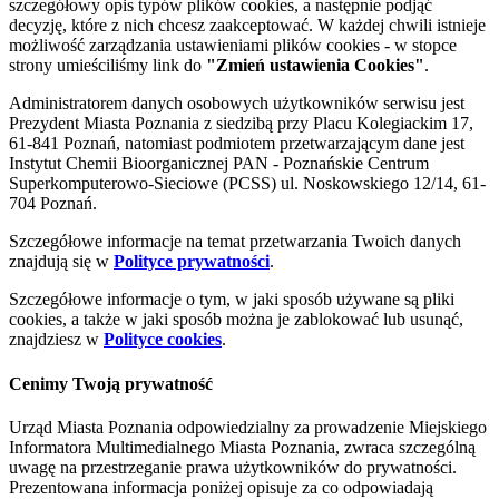
szczegółowy opis typów plików cookies, a następnie podjąć
decyzję, które z nich chcesz zaakceptować. W każdej chwili istnieje
możliwość zarządzania ustawieniami plików cookies - w stopce
strony umieściliśmy link do
"Zmień ustawienia Cookies"
.
Administratorem danych osobowych użytkowników serwisu jest
Prezydent Miasta Poznania z siedzibą przy Placu Kolegiackim 17,
61-841 Poznań, natomiast podmiotem przetwarzającym dane jest
Instytut Chemii Bioorganicznej PAN - Poznańskie Centrum
Superkomputerowo-Sieciowe (PCSS) ul. Noskowskiego 12/14, 61-
704 Poznań.
Szczegółowe informacje na temat przetwarzania Twoich danych
znajdują się w
Polityce prywatności
.
Szczegółowe informacje o tym, w jaki sposób używane są pliki
cookies, a także w jaki sposób można je zablokować lub usunąć,
znajdziesz w
Polityce cookies
.
Cenimy Twoją prywatność
Urząd Miasta Poznania odpowiedzialny za prowadzenie Miejskiego
Informatora Multimedialnego Miasta Poznania, zwraca szczególną
uwagę na przestrzeganie prawa użytkowników do prywatności.
Prezentowana informacja poniżej opisuje za co odpowiadają