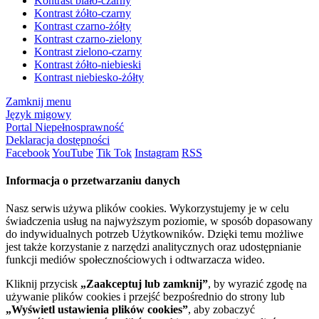
Kontrast biało-czarny
Kontrast żółto-czarny
Kontrast czarno-żółty
Kontrast czarno-zielony
Kontrast zielono-czarny
Kontrast żółto-niebieski
Kontrast niebiesko-żółty
Zamknij menu
Język migowy
Portal Niepełnosprawność
Deklaracja dostępności
Facebook
YouTube
Tik Tok
Instagram
RSS
Informacja o przetwarzaniu danych
Nasz serwis używa plików cookies. Wykorzystujemy je w celu
świadczenia usług na najwyższym poziomie, w sposób dopasowany
do indywidualnych potrzeb Użytkowników. Dzięki temu możliwe
jest także korzystanie z narzędzi analitycznych oraz udostępnianie
funkcji mediów społecznościowych i odtwarzacza wideo.
Kliknij przycisk
„Zaakceptuj lub zamknij”
, by wyrazić zgodę na
używanie plików cookies i przejść bezpośrednio do strony lub
„Wyświetl ustawienia plików cookies”
, aby zobaczyć