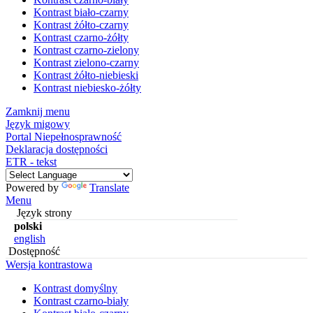
Kontrast biało-czarny
Kontrast żółto-czarny
Kontrast czarno-żółty
Kontrast czarno-zielony
Kontrast zielono-czarny
Kontrast żółto-niebieski
Kontrast niebiesko-żółty
Zamknij menu
Język migowy
Portal Niepełnosprawność
Deklaracja dostępności
ETR - tekst
Powered by
Translate
Menu
Język strony
polski
english
Dostępność
Wersja kontrastowa
Kontrast domyślny
Kontrast czarno-biały