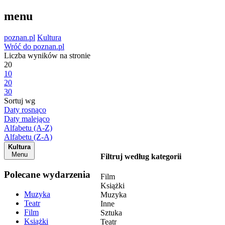
menu
poznan.pl
Kultura
Wróć do poznan.pl
Liczba wyników na stronie
20
10
20
30
Sortuj wg
Daty rosnąco
Daty malejąco
Alfabetu (A-Z)
Alfabetu (Z-A)
Kultura
Menu
Filtruj według kategorii
Polecane wydarzenia
Film
Książki
Muzyka
Muzyka
Teatr
Inne
Film
Sztuka
Książki
Teatr