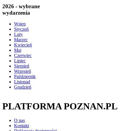
2026 - wybrane
wydarzenia
Wstęp
Styczeń
Luty
Marzec
Kwiecień
Maj
Czerwiec
Lipiec
Sierpień
Wrzesień
Październik
Listopad
Grudzień
PLATFORMA POZNAN.PL
O nas
Kontakt
Deklaracja dostępności