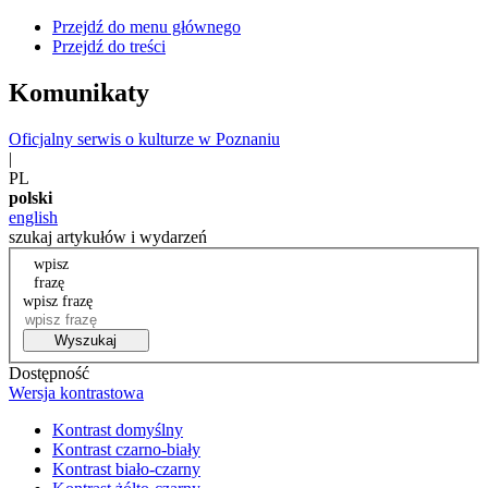
Przejdź do menu głównego
Przejdź do treści
Komunikaty
Oficjalny serwis o kulturze w Poznaniu
|
PL
polski
english
szukaj artykułów i wydarzeń
wpisz
frazę
wpisz frazę
Wyszukaj
Dostępność
Wersja kontrastowa
Kontrast domyślny
Kontrast czarno-biały
Kontrast biało-czarny