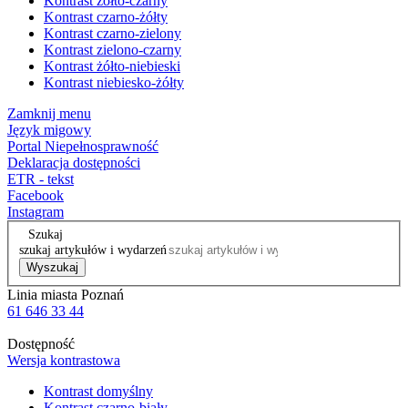
Kontrast żółto-czarny
Kontrast czarno-żółty
Kontrast czarno-zielony
Kontrast zielono-czarny
Kontrast żółto-niebieski
Kontrast niebiesko-żółty
Zamknij menu
Język migowy
Portal Niepełnosprawność
Deklaracja dostępności
ETR - tekst
Facebook
Instagram
Szukaj
szukaj artykułów i wydarzeń
Wyszukaj
Linia miasta Poznań
61 646 33 44
Dostępność
Wersja kontrastowa
Kontrast domyślny
Kontrast czarno-biały