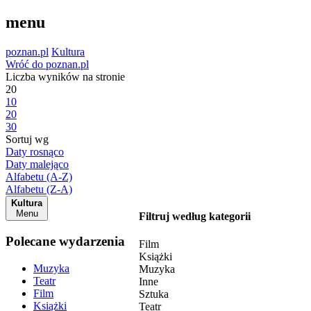
menu
poznan.pl
Kultura
Wróć do poznan.pl
Liczba wyników na stronie
20
10
20
30
Sortuj wg
Daty rosnąco
Daty malejąco
Alfabetu (A-Z)
Alfabetu (Z-A)
Kultura
Menu
Filtruj według kategorii
Polecane wydarzenia
Film
Książki
Muzyka
Muzyka
Teatr
Inne
Film
Sztuka
Książki
Teatr