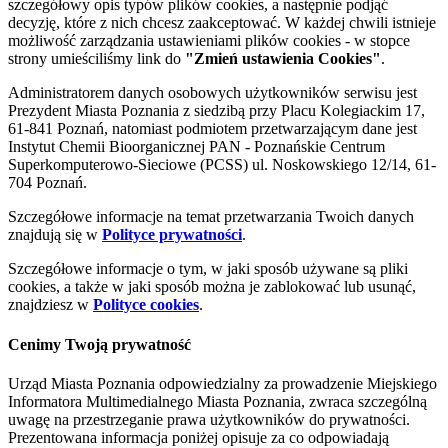
szczegółowy opis typów plików cookies, a następnie podjąć
decyzję, które z nich chcesz zaakceptować. W każdej chwili istnieje
możliwość zarządzania ustawieniami plików cookies - w stopce
strony umieściliśmy link do
"Zmień ustawienia Cookies"
.
Administratorem danych osobowych użytkowników serwisu jest
Prezydent Miasta Poznania z siedzibą przy Placu Kolegiackim 17,
61-841 Poznań, natomiast podmiotem przetwarzającym dane jest
Instytut Chemii Bioorganicznej PAN - Poznańskie Centrum
Superkomputerowo-Sieciowe (PCSS) ul. Noskowskiego 12/14, 61-
704 Poznań.
Szczegółowe informacje na temat przetwarzania Twoich danych
znajdują się w
Polityce prywatności
.
Szczegółowe informacje o tym, w jaki sposób używane są pliki
cookies, a także w jaki sposób można je zablokować lub usunąć,
znajdziesz w
Polityce cookies
.
Cenimy Twoją prywatność
Urząd Miasta Poznania odpowiedzialny za prowadzenie Miejskiego
Informatora Multimedialnego Miasta Poznania, zwraca szczególną
uwagę na przestrzeganie prawa użytkowników do prywatności.
Prezentowana informacja poniżej opisuje za co odpowiadają