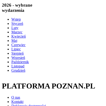
2026 - wybrane
wydarzenia
Wstęp
Styczeń
Luty
Marzec
Kwiecień
Maj
Czerwiec
Lipiec
Sierpień
Wrzesień
Październik
Listopad
Grudzień
PLATFORMA POZNAN.PL
O nas
Kontakt
Deklaracja dostępności