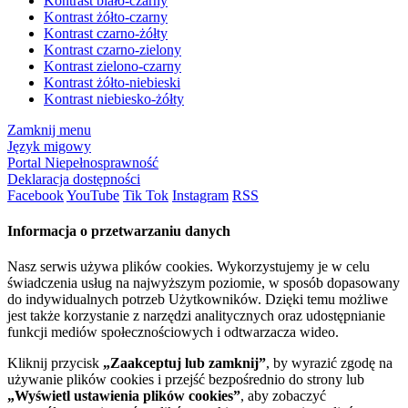
Kontrast biało-czarny
Kontrast żółto-czarny
Kontrast czarno-żółty
Kontrast czarno-zielony
Kontrast zielono-czarny
Kontrast żółto-niebieski
Kontrast niebiesko-żółty
Zamknij menu
Język migowy
Portal Niepełnosprawność
Deklaracja dostępności
Facebook
YouTube
Tik Tok
Instagram
RSS
Informacja o przetwarzaniu danych
Nasz serwis używa plików cookies. Wykorzystujemy je w celu
świadczenia usług na najwyższym poziomie, w sposób dopasowany
do indywidualnych potrzeb Użytkowników. Dzięki temu możliwe
jest także korzystanie z narzędzi analitycznych oraz udostępnianie
funkcji mediów społecznościowych i odtwarzacza wideo.
Kliknij przycisk
„Zaakceptuj lub zamknij”
, by wyrazić zgodę na
używanie plików cookies i przejść bezpośrednio do strony lub
„Wyświetl ustawienia plików cookies”
, aby zobaczyć