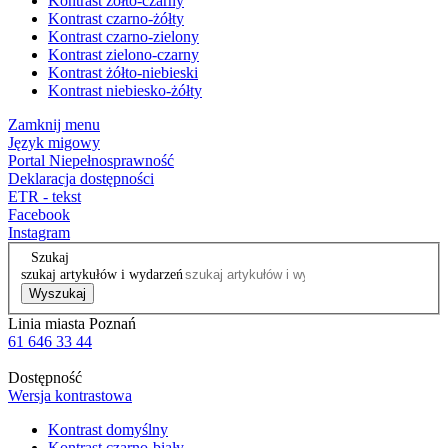
Kontrast żółto-czarny
Kontrast czarno-żółty
Kontrast czarno-zielony
Kontrast zielono-czarny
Kontrast żółto-niebieski
Kontrast niebiesko-żółty
Zamknij menu
Język migowy
Portal Niepełnosprawność
Deklaracja dostępności
ETR - tekst
Facebook
Instagram
Szukaj
szukaj artykułów i wydarzeń
Wyszukaj
Linia miasta Poznań
61 646 33 44
Dostępność
Wersja kontrastowa
Kontrast domyślny
Kontrast czarno-biały