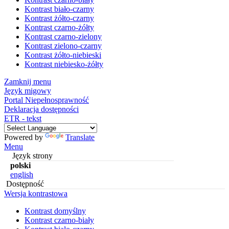
Kontrast biało-czarny
Kontrast żółto-czarny
Kontrast czarno-żółty
Kontrast czarno-zielony
Kontrast zielono-czarny
Kontrast żółto-niebieski
Kontrast niebiesko-żółty
Zamknij menu
Język migowy
Portal Niepełnosprawność
Deklaracja dostępności
ETR - tekst
Powered by
Translate
Menu
Język strony
polski
english
Dostępność
Wersja kontrastowa
Kontrast domyślny
Kontrast czarno-biały