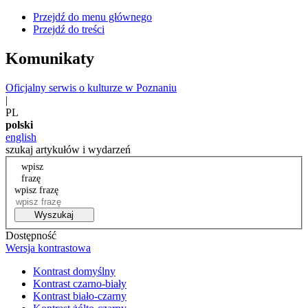
Przejdź do menu głównego
Przejdź do treści
Komunikaty
Oficjalny serwis o kulturze w Poznaniu
|
PL
polski
english
szukaj artykułów i wydarzeń
wpisz
frazę
wpisz frazę
Wyszukaj
Dostępność
Wersja kontrastowa
Kontrast domyślny
Kontrast czarno-biały
Kontrast biało-czarny