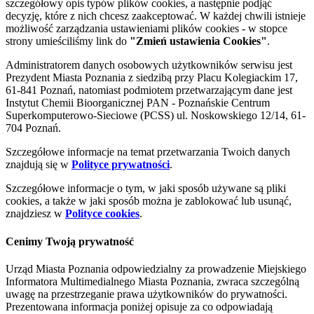
szczegółowy opis typów plików cookies, a następnie podjąć
decyzję, które z nich chcesz zaakceptować. W każdej chwili istnieje
możliwość zarządzania ustawieniami plików cookies - w stopce
strony umieściliśmy link do
"Zmień ustawienia Cookies"
.
Administratorem danych osobowych użytkowników serwisu jest
Prezydent Miasta Poznania z siedzibą przy Placu Kolegiackim 17,
61-841 Poznań, natomiast podmiotem przetwarzającym dane jest
Instytut Chemii Bioorganicznej PAN - Poznańskie Centrum
Superkomputerowo-Sieciowe (PCSS) ul. Noskowskiego 12/14, 61-
704 Poznań.
Szczegółowe informacje na temat przetwarzania Twoich danych
znajdują się w
Polityce prywatności
.
Szczegółowe informacje o tym, w jaki sposób używane są pliki
cookies, a także w jaki sposób można je zablokować lub usunąć,
znajdziesz w
Polityce cookies
.
Cenimy Twoją prywatność
Urząd Miasta Poznania odpowiedzialny za prowadzenie Miejskiego
Informatora Multimedialnego Miasta Poznania, zwraca szczególną
uwagę na przestrzeganie prawa użytkowników do prywatności.
Prezentowana informacja poniżej opisuje za co odpowiadają