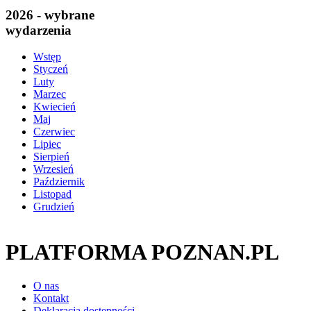
2026 - wybrane
wydarzenia
Wstęp
Styczeń
Luty
Marzec
Kwiecień
Maj
Czerwiec
Lipiec
Sierpień
Wrzesień
Październik
Listopad
Grudzień
PLATFORMA POZNAN.PL
O nas
Kontakt
Deklaracja dostępności