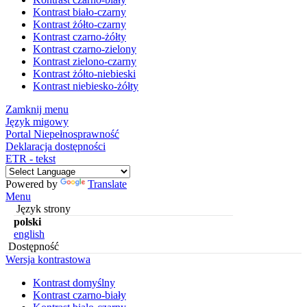
Kontrast biało-czarny
Kontrast żółto-czarny
Kontrast czarno-żółty
Kontrast czarno-zielony
Kontrast zielono-czarny
Kontrast żółto-niebieski
Kontrast niebiesko-żółty
Zamknij menu
Język migowy
Portal Niepełnosprawność
Deklaracja dostępności
ETR - tekst
Powered by
Translate
Menu
Język strony
polski
english
Dostępność
Wersja kontrastowa
Kontrast domyślny
Kontrast czarno-biały