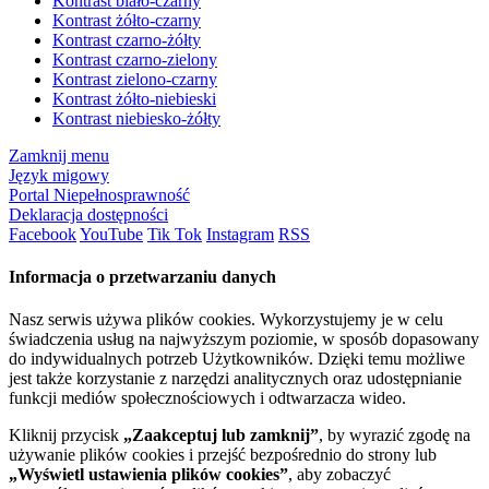
Kontrast biało-czarny
Kontrast żółto-czarny
Kontrast czarno-żółty
Kontrast czarno-zielony
Kontrast zielono-czarny
Kontrast żółto-niebieski
Kontrast niebiesko-żółty
Zamknij menu
Język migowy
Portal Niepełnosprawność
Deklaracja dostępności
Facebook
YouTube
Tik Tok
Instagram
RSS
Informacja o przetwarzaniu danych
Nasz serwis używa plików cookies. Wykorzystujemy je w celu
świadczenia usług na najwyższym poziomie, w sposób dopasowany
do indywidualnych potrzeb Użytkowników. Dzięki temu możliwe
jest także korzystanie z narzędzi analitycznych oraz udostępnianie
funkcji mediów społecznościowych i odtwarzacza wideo.
Kliknij przycisk
„Zaakceptuj lub zamknij”
, by wyrazić zgodę na
używanie plików cookies i przejść bezpośrednio do strony lub
„Wyświetl ustawienia plików cookies”
, aby zobaczyć