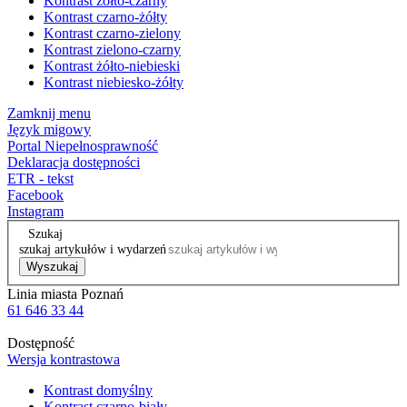
Kontrast żółto-czarny
Kontrast czarno-żółty
Kontrast czarno-zielony
Kontrast zielono-czarny
Kontrast żółto-niebieski
Kontrast niebiesko-żółty
Zamknij menu
Język migowy
Portal Niepełnosprawność
Deklaracja dostępności
ETR - tekst
Facebook
Instagram
Szukaj
szukaj artykułów i wydarzeń
Wyszukaj
Linia miasta Poznań
61 646 33 44
Dostępność
Wersja kontrastowa
Kontrast domyślny
Kontrast czarno-biały