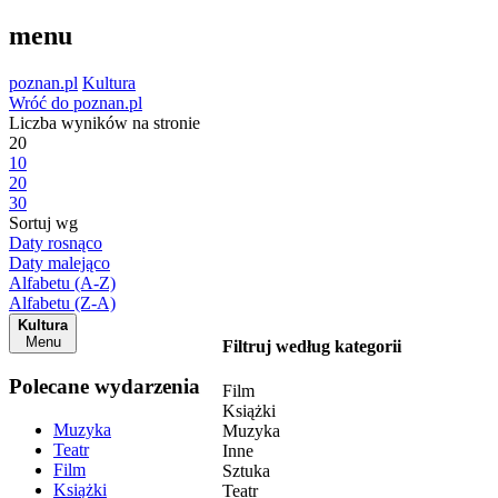
menu
poznan.pl
Kultura
Wróć do poznan.pl
Liczba wyników na stronie
20
10
20
30
Sortuj wg
Daty rosnąco
Daty malejąco
Alfabetu (A-Z)
Alfabetu (Z-A)
Kultura
Menu
Filtruj według kategorii
Polecane wydarzenia
Film
Książki
Muzyka
Muzyka
Teatr
Inne
Film
Sztuka
Książki
Teatr