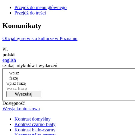
Przejdź do menu głównego
Przejdź do treści
Komunikaty
Oficjalny serwis o kulturze w Poznaniu
|
PL
polski
english
szukaj artykułów i wydarzeń
wpisz
frazę
wpisz frazę
Wyszukaj
Dostępność
Wersja kontrastowa
Kontrast domyślny
Kontrast czarno-biały
Kontrast biało-czarny