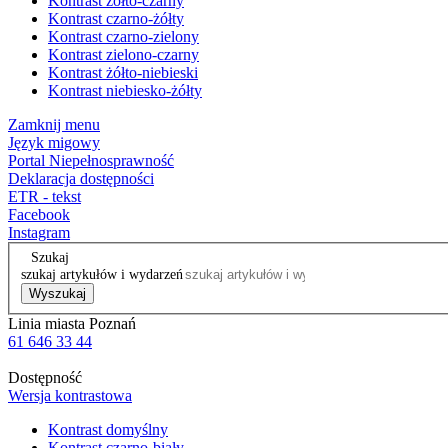
Kontrast żółto-czarny
Kontrast czarno-żółty
Kontrast czarno-zielony
Kontrast zielono-czarny
Kontrast żółto-niebieski
Kontrast niebiesko-żółty
Zamknij menu
Język migowy
Portal Niepełnosprawność
Deklaracja dostępności
ETR - tekst
Facebook
Instagram
Szukaj
szukaj artykułów i wydarzeń
Wyszukaj
Linia miasta Poznań
61 646 33 44
Dostępność
Wersja kontrastowa
Kontrast domyślny
Kontrast czarno-biały