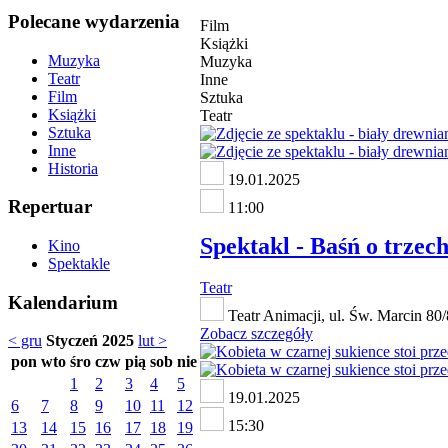
Polecane wydarzenia
Film
Książki
Muzyka
Muzyka
Teatr
Inne
Film
Sztuka
Książki
Teatr
Sztuka
Inne
Historia
19.01.2025
Repertuar
11:00
Spektakl - Baśń o trzec
Kino
Spektakle
Teatr
Kalendarium
Teatr Animacji, ul. Św. Marcin 8
Zobacz szczegóły
< gru
Styczeń 2025
lut >
pon
wto
śro
czw
pią
sob
nie
1
2
3
4
5
19.01.2025
6
7
8
9
10
11
12
15:30
13
14
15
16
17
18
19