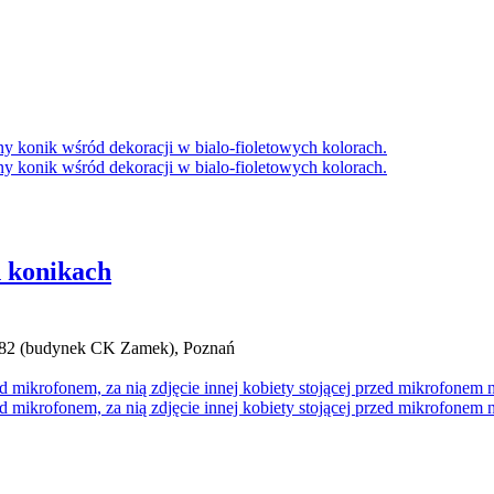
h konikach
0/82 (budynek CK Zamek), Poznań