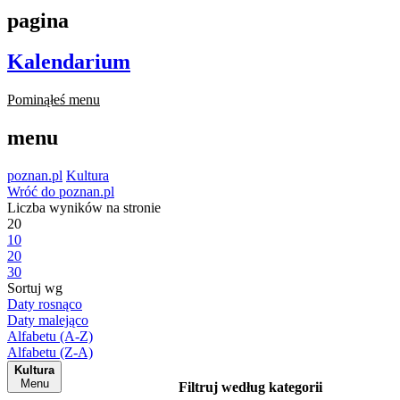
pagina
Kalendarium
Pominąłeś menu
menu
poznan.pl
Kultura
Wróć do poznan.pl
Liczba wyników na stronie
20
10
20
30
Sortuj wg
Daty rosnąco
Daty malejąco
Alfabetu (A-Z)
Alfabetu (Z-A)
Kultura
Menu
Filtruj według kategorii