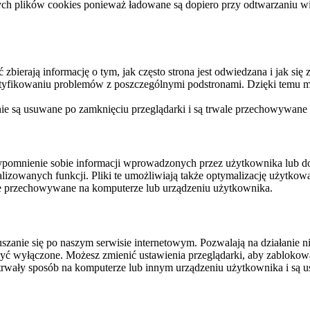
ych plików cookies ponieważ ładowane są dopiero przy odtwarzaniu wid
ierają informację o tym, jak często strona jest odwiedzana i jak się z 
ntyfikowaniu problemów z poszczególnymi podstronami. Dzięki temu mo
 nie są usuwane po zamknięciu przeglądarki i są trwale przechowywane
rzypomnienie sobie informacji wprowadzonych przez użytkownika lub 
nalizowanych funkcji. Pliki te umożliwiają także optymalizację użytko
ale przechowywane na komputerze lub urządzeniu użytkownika.
szanie się po naszym serwisie internetowym. Pozwalają na działanie ni
yć wyłączone. Możesz zmienić ustawienia przeglądarki, aby zablokować
trwały sposób na komputerze lub innym urządzeniu użytkownika i są u