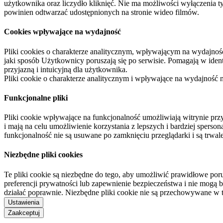
użytkownika oraz liczydło kliknięć. Nie ma możliwości wyłączenia t
powinien odtwarzać udostępnionych na stronie wideo filmów.
Cookies wpływające na wydajność
Pliki cookies o charakterze analitycznym, wpływającym na wydajność zb
jaki sposób Użytkownicy poruszają się po serwisie. Pomagają w ide
przyjazną i intuicyjną dla użytkownika.
Pliki cookie o charakterze analitycznym i wpływające na wydajność
Funkcjonalne pliki
Pliki cookie wpływające na funkcjonalność umożliwiają witrynie p
i mają na celu umożliwienie korzystania z lepszych i bardziej sperso
funkcjonalność nie są usuwane po zamknięciu przeglądarki i są trw
Niezbędne pliki cookies
Te pliki cookie są niezbędne do tego, aby umożliwić prawidłowe poru
preferencji prywatności lub zapewnienie bezpieczeństwa i nie mogą b
działać poprawnie. Niezbędne pliki cookie nie są przechowywane w 
Ustawienia
Zaakceptuj