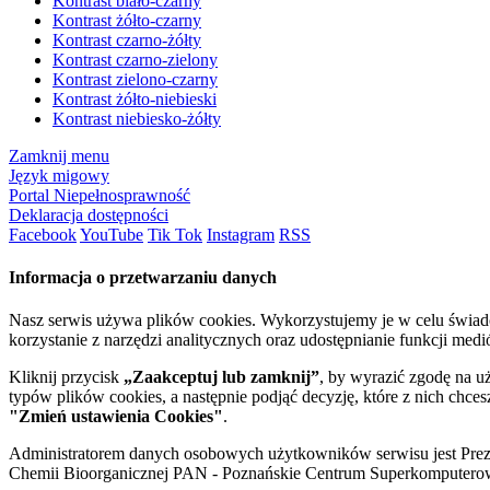
Kontrast biało-czarny
Kontrast żółto-czarny
Kontrast czarno-żółty
Kontrast czarno-zielony
Kontrast zielono-czarny
Kontrast żółto-niebieski
Kontrast niebiesko-żółty
Zamknij menu
Język migowy
Portal Niepełnosprawność
Deklaracja dostępności
Facebook
YouTube
Tik Tok
Instagram
RSS
Informacja o przetwarzaniu danych
Nasz serwis używa plików cookies. Wykorzystujemy je w celu świa
korzystanie z narzędzi analitycznych oraz udostępnianie funkcji me
Kliknij przycisk
„Zaakceptuj lub zamknij”
, by wyrazić zgodę na u
typów plików cookies, a następnie podjąć decyzję, które z nich chce
"Zmień ustawienia Cookies"
.
Administratorem danych osobowych użytkowników serwisu jest Prezyd
Chemii Bioorganicznej PAN - Poznańskie Centrum Superkomputerow