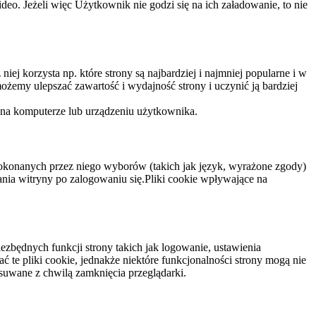
eo. Jeżeli więc Użytkownik nie godzi się na ich załadowanie, to nie
niej korzysta np. które strony są najbardziej i najmniej popularne i w
żemy ulepszać zawartość i wydajność strony i uczynić ją bardziej
 na komputerze lub urządzeniu użytkownika.
dokonanych przez niego wyborów (takich jak język, wyrażone zgody)
wania witryny po zalogowaniu się.Pliki cookie wpływające na
ezbędnych funkcji strony takich jak logowanie, ustawienia
 te pliki cookie, jednakże niektóre funkcjonalności strony mogą nie
suwane z chwilą zamknięcia przeglądarki.