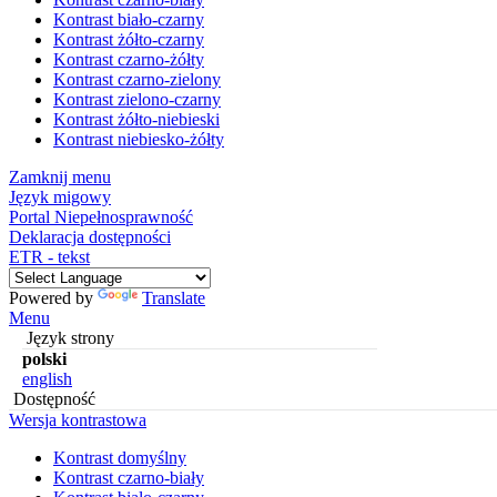
Kontrast biało-czarny
Kontrast żółto-czarny
Kontrast czarno-żółty
Kontrast czarno-zielony
Kontrast zielono-czarny
Kontrast żółto-niebieski
Kontrast niebiesko-żółty
Zamknij menu
Język migowy
Portal Niepełnosprawność
Deklaracja dostępności
ETR - tekst
Powered by
Translate
Menu
Język strony
polski
english
Dostępność
Wersja kontrastowa
Kontrast domyślny
Kontrast czarno-biały