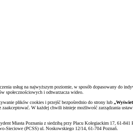
dczenia usług na najwyższym poziomie, w sposób dopasowany do indy
diów społecznościowych i odtwarzacza wideo.
żywanie plików cookies i przejść bezpośrednio do strony lub
„Wyświetl
sz zaakceptować. W każdej chwili istnieje możliwość zarządzania ustaw
ent Miasta Poznania z siedzibą przy Placu Kolegiackim 17, 61-841 P
o-Sieciowe (PCSS) ul. Noskowskiego 12/14, 61-704 Poznań.