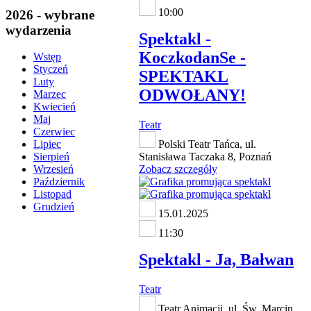
10:00
2026 - wybrane
wydarzenia
Spektakl -
KoczkodanSe -
Wstęp
Styczeń
SPEKTAKL
Luty
ODWOŁANY!
Marzec
Kwiecień
Maj
Teatr
Czerwiec
Polski Teatr Tańca, ul.
Lipiec
Stanisława Taczaka 8, Poznań
Sierpień
Zobacz szczegóły
Wrzesień
Październik
Listopad
Grudzień
15.01.2025
11:30
Spektakl - Ja, Bałwan
Teatr
Teatr Animacji, ul. Św. Marcin