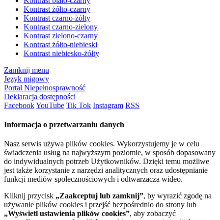
Kontrast biało-czarny
Kontrast żółto-czarny
Kontrast czarno-żółty
Kontrast czarno-zielony
Kontrast zielono-czarny
Kontrast żółto-niebieski
Kontrast niebiesko-żółty
Zamknij menu
Język migowy
Portal Niepełnosprawność
Deklaracja dostępności
Facebook
YouTube
Tik Tok
Instagram
RSS
Informacja o przetwarzaniu danych
Nasz serwis używa plików cookies. Wykorzystujemy je w celu
świadczenia usług na najwyższym poziomie, w sposób dopasowany
do indywidualnych potrzeb Użytkowników. Dzięki temu możliwe
jest także korzystanie z narzędzi analitycznych oraz udostępnianie
funkcji mediów społecznościowych i odtwarzacza wideo.
Kliknij przycisk
„Zaakceptuj lub zamknij”
, by wyrazić zgodę na
używanie plików cookies i przejść bezpośrednio do strony lub
„Wyświetl ustawienia plików cookies”
, aby zobaczyć