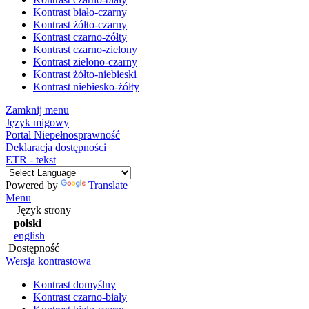
Kontrast biało-czarny
Kontrast żółto-czarny
Kontrast czarno-żółty
Kontrast czarno-zielony
Kontrast zielono-czarny
Kontrast żółto-niebieski
Kontrast niebiesko-żółty
Zamknij menu
Język migowy
Portal Niepełnosprawność
Deklaracja dostępności
ETR - tekst
Powered by
Translate
Menu
Język strony
polski
english
Dostępność
Wersja kontrastowa
Kontrast domyślny
Kontrast czarno-biały