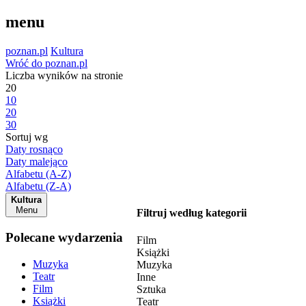
menu
poznan.pl
Kultura
Wróć do poznan.pl
Liczba wyników na stronie
20
10
20
30
Sortuj wg
Daty rosnąco
Daty malejąco
Alfabetu (A-Z)
Alfabetu (Z-A)
Kultura
Menu
Filtruj według kategorii
Polecane wydarzenia
Film
Książki
Muzyka
Muzyka
Teatr
Inne
Film
Sztuka
Książki
Teatr