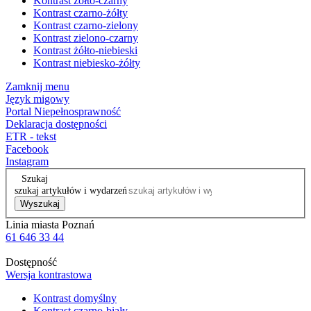
Kontrast żółto-czarny
Kontrast czarno-żółty
Kontrast czarno-zielony
Kontrast zielono-czarny
Kontrast żółto-niebieski
Kontrast niebiesko-żółty
Zamknij menu
Język migowy
Portal Niepełnosprawność
Deklaracja dostępności
ETR - tekst
Facebook
Instagram
Szukaj
szukaj artykułów i wydarzeń
Wyszukaj
Linia miasta Poznań
61 646 33 44
Dostępność
Wersja kontrastowa
Kontrast domyślny
Kontrast czarno-biały