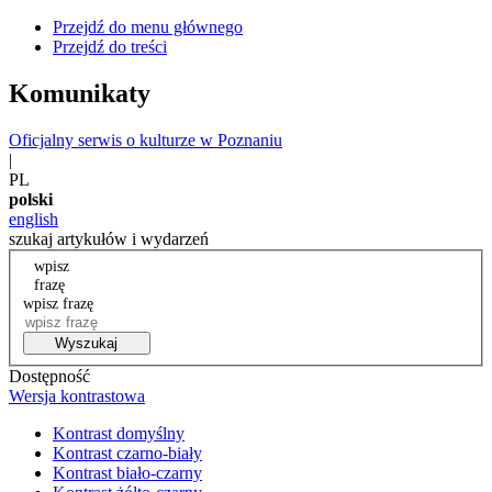
Przejdź do menu głównego
Przejdź do treści
Komunikaty
Oficjalny serwis o kulturze w Poznaniu
|
PL
polski
english
szukaj artykułów i wydarzeń
wpisz
frazę
wpisz frazę
Wyszukaj
Dostępność
Wersja kontrastowa
Kontrast domyślny
Kontrast czarno-biały
Kontrast biało-czarny