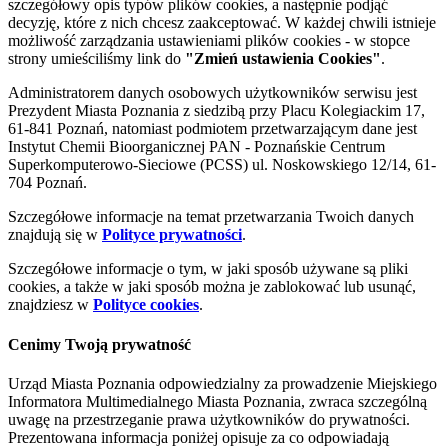
szczegółowy opis typów plików cookies, a następnie podjąć
decyzję, które z nich chcesz zaakceptować. W każdej chwili istnieje
możliwość zarządzania ustawieniami plików cookies - w stopce
strony umieściliśmy link do
"Zmień ustawienia Cookies"
.
Administratorem danych osobowych użytkowników serwisu jest
Prezydent Miasta Poznania z siedzibą przy Placu Kolegiackim 17,
61-841 Poznań, natomiast podmiotem przetwarzającym dane jest
Instytut Chemii Bioorganicznej PAN - Poznańskie Centrum
Superkomputerowo-Sieciowe (PCSS) ul. Noskowskiego 12/14, 61-
704 Poznań.
Szczegółowe informacje na temat przetwarzania Twoich danych
znajdują się w
Polityce prywatności
.
Szczegółowe informacje o tym, w jaki sposób używane są pliki
cookies, a także w jaki sposób można je zablokować lub usunąć,
znajdziesz w
Polityce cookies
.
Cenimy Twoją prywatność
Urząd Miasta Poznania odpowiedzialny za prowadzenie Miejskiego
Informatora Multimedialnego Miasta Poznania, zwraca szczególną
uwagę na przestrzeganie prawa użytkowników do prywatności.
Prezentowana informacja poniżej opisuje za co odpowiadają