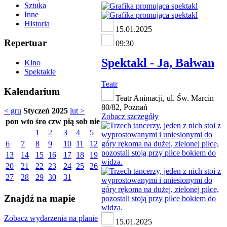
Sztuka
Inne
Historia
15.01.2025
Repertuar
09:30
Spektakl - Ja, Bałwan
Kino
Spektakle
Teatr
Kalendarium
Teatr Animacji, ul. Św. Marcin
80/82, Poznań
< gru
Styczeń 2025
lut >
Zobacz szczegóły
pon
wto
śro
czw
pią
sob
nie
1
2
3
4
5
6
7
8
9
10
11
12
13
14
15
16
17
18
19
20
21
22
23
24
25
26
27
28
29
30
31
Znajdź na mapie
Zobacz wydarzenia na planie
15.01.2025