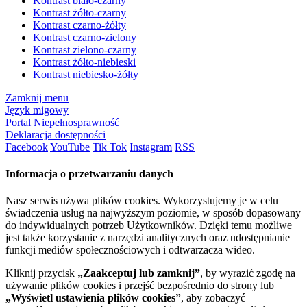
Kontrast biało-czarny
Kontrast żółto-czarny
Kontrast czarno-żółty
Kontrast czarno-zielony
Kontrast zielono-czarny
Kontrast żółto-niebieski
Kontrast niebiesko-żółty
Zamknij menu
Język migowy
Portal Niepełnosprawność
Deklaracja dostępności
Facebook
YouTube
Tik Tok
Instagram
RSS
Informacja o przetwarzaniu danych
Nasz serwis używa plików cookies. Wykorzystujemy je w celu
świadczenia usług na najwyższym poziomie, w sposób dopasowany
do indywidualnych potrzeb Użytkowników. Dzięki temu możliwe
jest także korzystanie z narzędzi analitycznych oraz udostępnianie
funkcji mediów społecznościowych i odtwarzacza wideo.
Kliknij przycisk
„Zaakceptuj lub zamknij”
, by wyrazić zgodę na
używanie plików cookies i przejść bezpośrednio do strony lub
„Wyświetl ustawienia plików cookies”
, aby zobaczyć