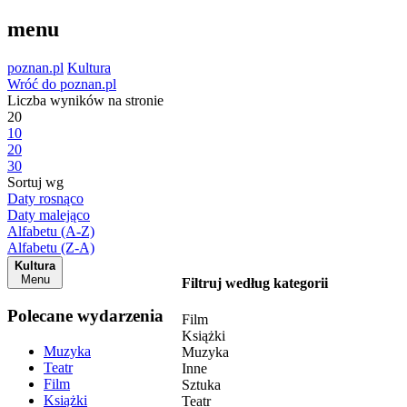
menu
poznan.pl
Kultura
Wróć do poznan.pl
Liczba wyników na stronie
20
10
20
30
Sortuj wg
Daty rosnąco
Daty malejąco
Alfabetu (A-Z)
Alfabetu (Z-A)
Kultura
Menu
Filtruj według kategorii
Polecane wydarzenia
Film
Książki
Muzyka
Muzyka
Teatr
Inne
Film
Sztuka
Książki
Teatr