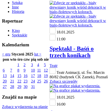
Sztuka
Inne
Historia
Repertuar
Kino
18.01.2025
Spektakle
11:00
Kalendarium
Spektakl - Baśń o
trzech konikach
< gru
Styczeń 2025
lut >
pon
wto
śro
czw
pią
sob
nie
1
2
3
4
5
Teatr
6
7
8
9
10
11
12
Teatr Animacji, ul. Św. Marcin
13
14
15
16
17
18
19
80/82 (budynek CK Zamek), Poznań
20
21
22
23
24
25
26
Zobacz szczegóły
27
28
29
30
31
Znajdź na mapie
18.01.2025
16:00
Zobacz wydarzenia na planie