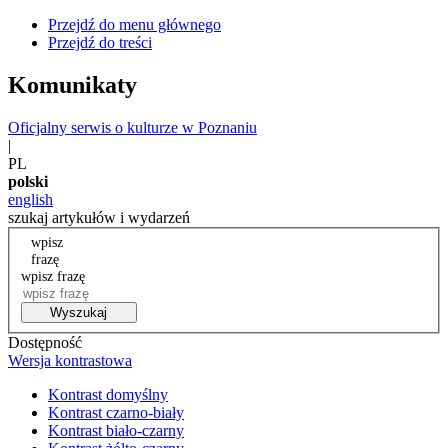
Przejdź do menu głównego
Przejdź do treści
Komunikaty
Oficjalny serwis o kulturze w Poznaniu
|
PL
polski
english
szukaj artykułów i wydarzeń
wpisz
frazę
wpisz frazę
Wyszukaj
Dostępność
Wersja kontrastowa
Kontrast domyślny
Kontrast czarno-biały
Kontrast biało-czarny