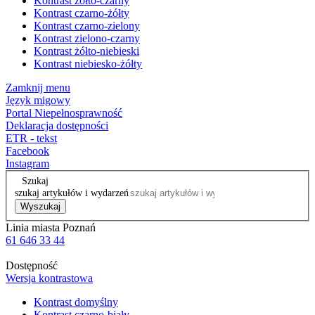
Kontrast żółto-czarny
Kontrast czarno-żółty
Kontrast czarno-zielony
Kontrast zielono-czarny
Kontrast żółto-niebieski
Kontrast niebiesko-żółty
Zamknij menu
Język migowy
Portal Niepełnosprawność
Deklaracja dostępności
ETR - tekst
Facebook
Instagram
Szukaj
szukaj artykułów i wydarzeń
Wyszukaj
Linia miasta Poznań
61 646 33 44
Dostępność
Wersja kontrastowa
Kontrast domyślny
Kontrast czarno-biały