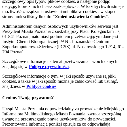
szczegółowy opis typów plików cookies, a następnie podjąć
decyzję, które z nich chcesz zaakceptować. W każdej chwili istnieje
możliwość zarządzania ustawieniami plików cookies - w stopce
strony umieściliśmy link do
"Zmień ustawienia Cookies"
.
Administratorem danych osobowych użytkowników serwisu jest
Prezydent Miasta Poznania z siedzibą przy Placu Kolegiackim 17,
61-841 Poznań, natomiast podmiotem przetwarzającym dane jest
Instytut Chemii Bioorganicznej PAN - Poznańskie Centrum
Superkomputerowo-Sieciowe (PCSS) ul. Noskowskiego 12/14, 61-
704 Poznań.
Szczegółowe informacje na temat przetwarzania Twoich danych
znajdują się w
Polityce prywatności
.
Szczegółowe informacje o tym, w jaki sposób używane są pliki
cookies, a także w jaki sposób można je zablokować lub usunąć,
znajdziesz w
Polityce cookies
.
Cenimy Twoją prywatność
Urząd Miasta Poznania odpowiedzialny za prowadzenie Miejskiego
Informatora Multimedialnego Miasta Poznania, zwraca szczególną
uwagę na przestrzeganie prawa użytkowników do prywatności.
Prezentowana informacja poniżej opisuje za co odpowiadają