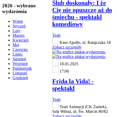
Ślub doskonały: I że
2026 - wybrane
Cię nie opuszczę aż do
wydarzenia
śmiechu - spektakl
Wstęp
komediowy
Styczeń
Luty
Teatr
Marzec
Kwiecień
Kino Apollo, ul. Ratajczaka 18
Maj
Zobacz szczegóły
Czerwiec
Lipiec
Sierpień
Wrzesień
18.01.2025
Październik
17:00
Listopad
Grudzień
Frida la Vida! -
spektakl
Teatr
Teatr Animacji (CK Zamek),
Sala Witraż, ul. Św. Marcin 80/82
Zobacz szczegóły