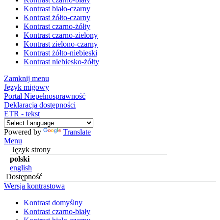
Kontrast biało-czarny
Kontrast żółto-czarny
Kontrast czarno-żółty
Kontrast czarno-zielony
Kontrast zielono-czarny
Kontrast żółto-niebieski
Kontrast niebiesko-żółty
Zamknij menu
Język migowy
Portal Niepełnosprawność
Deklaracja dostępności
ETR - tekst
Powered by
Translate
Menu
Język strony
polski
english
Dostępność
Wersja kontrastowa
Kontrast domyślny
Kontrast czarno-biały