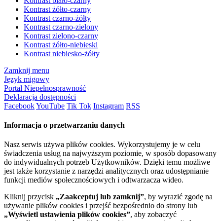
Kontrast biało-czarny
Kontrast żółto-czarny
Kontrast czarno-żółty
Kontrast czarno-zielony
Kontrast zielono-czarny
Kontrast żółto-niebieski
Kontrast niebiesko-żółty
Zamknij menu
Język migowy
Portal Niepełnosprawność
Deklaracja dostępności
Facebook
YouTube
Tik Tok
Instagram
RSS
Informacja o przetwarzaniu danych
Nasz serwis używa plików cookies. Wykorzystujemy je w celu
świadczenia usług na najwyższym poziomie, w sposób dopasowany
do indywidualnych potrzeb Użytkowników. Dzięki temu możliwe
jest także korzystanie z narzędzi analitycznych oraz udostępnianie
funkcji mediów społecznościowych i odtwarzacza wideo.
Kliknij przycisk
„Zaakceptuj lub zamknij”
, by wyrazić zgodę na
używanie plików cookies i przejść bezpośrednio do strony lub
„Wyświetl ustawienia plików cookies”
, aby zobaczyć