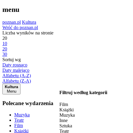
menu
poznan.pl
Kultura
Wróć do poznan.pl
Liczba wyników na stronie
20
10
20
30
Sortuj wg
Daty rosnąco
Daty malejąco
Alfabetu (A-Z)
Alfabetu (Z-A)
Kultura
Menu
Filtruj według kategorii
Polecane wydarzenia
Film
Książki
Muzyka
Muzyka
Teatr
Inne
Film
Sztuka
Książki
Teatr