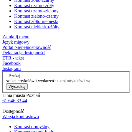
Kontrast żółto-czarny
Kontrast czarno-żółty
Kontrast czarno-zielony
Kontrast zielono-czarny
Kontrast żółto-niebieski
Kontrast niebiesko-żółty
Zamknij menu
Język migowy
Portal Niepełnosprawność
Deklaracja dostępności
ETR - tekst
Facebook
Instagram
Szukaj
szukaj artykułów i wydarzeń
Wyszukaj
Linia miasta Poznań
61 646 33 44
Dostępność
Wersja kontrastowa
Kontrast domyślny
Kontrast czarno-biały