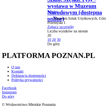
wystawa w Muzeum
Narodowym (dostępna
Sztuka
online)
Muzeum Sztuk Użytkowych, Gór
Przemysła 1
Zobacz szczegóły
Liczba wyników na stronie
20
10
20
30
Do góry
PLATFORMA POZNAN.PL
O nas
Kontakt
Deklaracja dostępności
Polityka prywatności
Facebook
Instagram
Do góry
© Wydawnictwo Miejskie Posnania