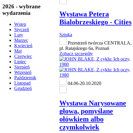
2026 - wybrane
wydarzenia
Wystawa Petera
Bialobrzeskiego - Cities
Wstęp
Styczeń
Sztuka
Luty
Marzec
Przestrzeń twórcza CENTRALA,
Kwiecień
pl. Ratajskiego 6a, Poznań
Maj
Zobacz szczegóły
Czerwiec
Lipiec
Sierpień
Wrzesień
Październik
Listopad
04.06-20.10.2020
Grudzień
Wystawa Narysowane
głową, pomyślane
ołówkiem albo
czymkolwiek