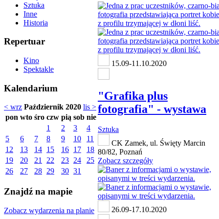
Sztuka
Inne
Historia
Repertuar
Kino
15.09-11.10.2020
Spektakle
Kalendarium
"Grafika plus
fotografia" - wystawa
< wrz
Październik 2020
lis >
pon
wto
śro
czw
pią
sob
nie
1
2
3
4
Sztuka
5
6
7
8
9
10
11
CK Zamek, ul. Święty Marcin
12
13
14
15
16
17
18
80/82, Poznań
19
20
21
22
23
24
25
Zobacz szczegóły
26
27
28
29
30
31
Znajdź na mapie
26.09-17.10.2020
Zobacz wydarzenia na planie