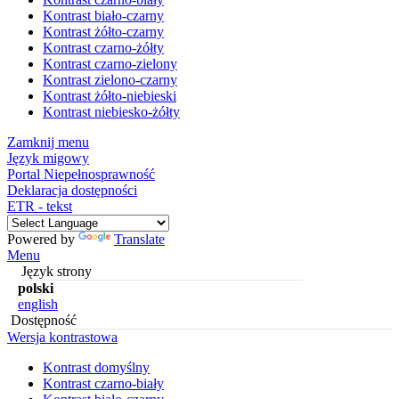
Kontrast biało-czarny
Kontrast żółto-czarny
Kontrast czarno-żółty
Kontrast czarno-zielony
Kontrast zielono-czarny
Kontrast żółto-niebieski
Kontrast niebiesko-żółty
Zamknij menu
Język migowy
Portal Niepełnosprawność
Deklaracja dostępności
ETR - tekst
Powered by
Translate
Menu
Język strony
polski
english
Dostępność
Wersja kontrastowa
Kontrast domyślny
Kontrast czarno-biały