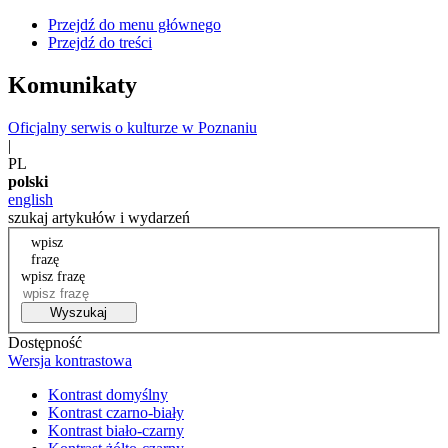
Przejdź do menu głównego
Przejdź do treści
Komunikaty
Oficjalny serwis o kulturze w Poznaniu
|
PL
polski
english
szukaj artykułów i wydarzeń
wpisz
frazę
wpisz frazę
Wyszukaj
Dostępność
Wersja kontrastowa
Kontrast domyślny
Kontrast czarno-biały
Kontrast biało-czarny