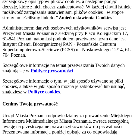
szczegółowy opis typów plików cookies, a następnie podjąć
decyzję, które z nich chcesz zaakceptować. W każdej chwili istnieje
możliwość zarządzania ustawieniami plików cookies - w stopce
strony umieściliśmy link do
"Zmień ustawienia Cookies"
.
Administratorem danych osobowych użytkowników serwisu jest
Prezydent Miasta Poznania z siedzibą przy Placu Kolegiackim 17,
61-841 Poznań, natomiast podmiotem przetwarzającym dane jest
Instytut Chemii Bioorganicznej PAN - Poznańskie Centrum
Superkomputerowo-Sieciowe (PCSS) ul. Noskowskiego 12/14, 61-
704 Poznań.
Szczegółowe informacje na temat przetwarzania Twoich danych
znajdują się w
Polityce prywatności
.
Szczegółowe informacje o tym, w jaki sposób używane są pliki
cookies, a także w jaki sposób można je zablokować lub usunąć,
znajdziesz w
Polityce cookies
.
Cenimy Twoją prywatność
Urząd Miasta Poznania odpowiedzialny za prowadzenie Miejskiego
Informatora Multimedialnego Miasta Poznania, zwraca szczególną
uwagę na przestrzeganie prawa użytkowników do prywatności.
Prezentowana informacja poniżej opisuje za co odpowiadają