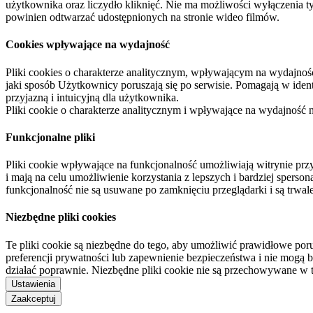
użytkownika oraz liczydło kliknięć. Nie ma możliwości wyłączenia t
powinien odtwarzać udostępnionych na stronie wideo filmów.
Cookies wpływające na wydajność
Pliki cookies o charakterze analitycznym, wpływającym na wydajność zb
jaki sposób Użytkownicy poruszają się po serwisie. Pomagają w ide
przyjazną i intuicyjną dla użytkownika.
Pliki cookie o charakterze analitycznym i wpływające na wydajność
Funkcjonalne pliki
Pliki cookie wpływające na funkcjonalność umożliwiają witrynie p
i mają na celu umożliwienie korzystania z lepszych i bardziej sperso
funkcjonalność nie są usuwane po zamknięciu przeglądarki i są trw
Niezbędne pliki cookies
Te pliki cookie są niezbędne do tego, aby umożliwić prawidłowe poru
preferencji prywatności lub zapewnienie bezpieczeństwa i nie mogą b
działać poprawnie. Niezbędne pliki cookie nie są przechowywane w 
Ustawienia
Zaakceptuj