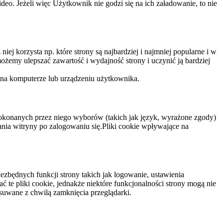
eo. Jeżeli więc Użytkownik nie godzi się na ich załadowanie, to nie
niej korzysta np. które strony są najbardziej i najmniej popularne i w
żemy ulepszać zawartość i wydajność strony i uczynić ją bardziej
 na komputerze lub urządzeniu użytkownika.
dokonanych przez niego wyborów (takich jak język, wyrażone zgody)
wania witryny po zalogowaniu się.Pliki cookie wpływające na
ezbędnych funkcji strony takich jak logowanie, ustawienia
 te pliki cookie, jednakże niektóre funkcjonalności strony mogą nie
suwane z chwilą zamknięcia przeglądarki.