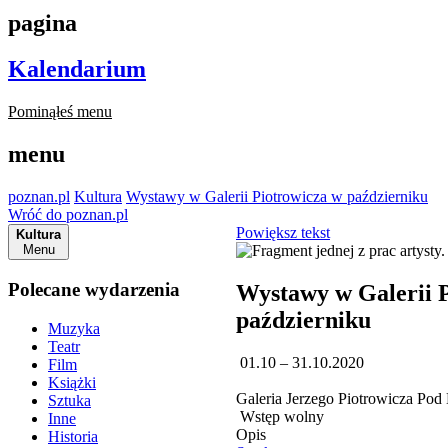
pagina
Kalendarium
Pominąłeś menu
menu
poznan.pl
Kultura
Wystawy w Galerii Piotrowicza w październiku
Wróć do poznan.pl
Powiększ tekst
Kultura
Menu
Polecane wydarzenia
Wystawy w Galerii 
październiku
Muzyka
Teatr
01.10 – 31.10.2020
Film
Książki
Galeria Jerzego Piotrowicza Pod
Sztuka
Wstęp wolny
Inne
Opis
Historia