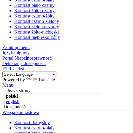
Kontrast biało-czarny
Kontrast żółto-czarny
Kontrast czarno-żółty
Kontrast czarno-zielony
Kontrast zielono-czarny
Kontrast żółto-niebieski
Kontrast niebiesko-żółty
Zamknij menu
Język migowy
Portal Niepełnosprawność
Deklaracja dostępności
ETR - tekst
Powered by
Translate
Menu
Język strony
polski
english
Dostępność
Wersja kontrastowa
Kontrast domyślny
Kontrast czarno-biały