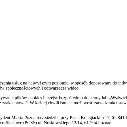
dczenia usług na najwyższym poziomie, w sposób dopasowany do indy
diów społecznościowych i odtwarzacza wideo.
żywanie plików cookies i przejść bezpośrednio do strony lub
„Wyświetl
sz zaakceptować. W każdej chwili istnieje możliwość zarządzania ustaw
ent Miasta Poznania z siedzibą przy Placu Kolegiackim 17, 61-841 P
o-Sieciowe (PCSS) ul. Noskowskiego 12/14, 61-704 Poznań.