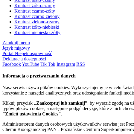
Kontrast biało-czarny
Kontrast żółto-czarny
Kontrast czarno-żółty
Kontrast czarno-zielony
Kontrast zielono-czarny
Kontrast żółto-niebieski
Kontrast niebiesko-żółty
Zamknij menu
Język migowy
Portal Niepełnosprawność
Deklaracja dostępności
Facebook
YouTube
Tik Tok
Instagram
RSS
Informacja o przetwarzaniu danych
Nasz serwis używa plików cookies. Wykorzystujemy je w celu świa
korzystanie z narzędzi analitycznych oraz udostępnianie funkcji me
Kliknij przycisk
„Zaakceptuj lub zamknij”
, by wyrazić zgodę na u
typów plików cookies, a następnie podjąć decyzję, które z nich chce
"Zmień ustawienia Cookies"
.
Administratorem danych osobowych użytkowników serwisu jest Prezyd
Chemii Bioorganicznej PAN - Poznańskie Centrum Superkomputerow