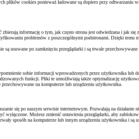
ych plików cookies ponieważ ładowane są dopiero przy odtwarzaniu wid
ierają informację o tym, jak często strona jest odwiedzana i jak się z 
ntyfikowaniu problemów z poszczególnymi podstronami. Dzięki temu mo
 nie są usuwane po zamknięciu przeglądarki i są trwale przechowywane
rzypomnienie sobie informacji wprowadzonych przez użytkownika lub 
nalizowanych funkcji. Pliki te umożliwiają także optymalizację użytko
ale przechowywane na komputerze lub urządzeniu użytkownika.
szanie się po naszym serwisie internetowym. Pozwalają na działanie ni
yć wyłączone. Możesz zmienić ustawienia przeglądarki, aby zablokować
trwały sposób na komputerze lub innym urządzeniu użytkownika i są u