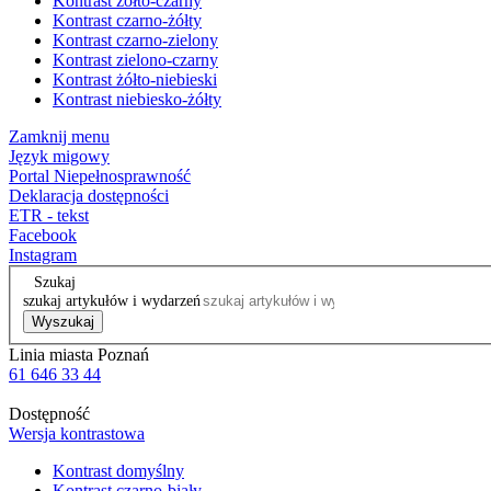
Kontrast żółto-czarny
Kontrast czarno-żółty
Kontrast czarno-zielony
Kontrast zielono-czarny
Kontrast żółto-niebieski
Kontrast niebiesko-żółty
Zamknij menu
Język migowy
Portal Niepełnosprawność
Deklaracja dostępności
ETR - tekst
Facebook
Instagram
Szukaj
szukaj artykułów i wydarzeń
Wyszukaj
Linia miasta Poznań
61 646 33 44
Dostępność
Wersja kontrastowa
Kontrast domyślny
Kontrast czarno-biały