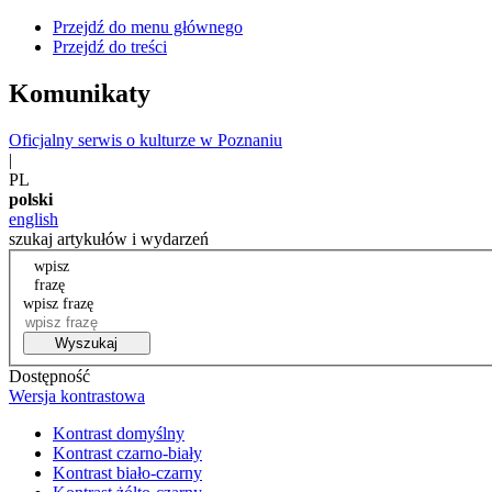
Przejdź do menu głównego
Przejdź do treści
Komunikaty
Oficjalny serwis o kulturze w Poznaniu
|
PL
polski
english
szukaj artykułów i wydarzeń
wpisz
frazę
wpisz frazę
Wyszukaj
Dostępność
Wersja kontrastowa
Kontrast domyślny
Kontrast czarno-biały
Kontrast biało-czarny