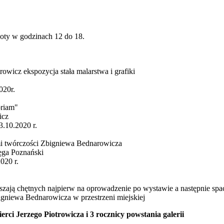
boty w godzinach 12 do 18.
owicz ekspozycja stała malarstwa i grafiki
020r.
riam"
icz
3.10.2020 r.
i twórczości Zbigniewa Bednarowicza
ęga Poznański
020 r.
szają chętnych najpierw na oprowadzenie po wystawie a następnie sp
gniewa Bednarowicza w przestrzeni miejskiej
rci Jerzego Piotrowicza i 3 rocznicy powstania galerii