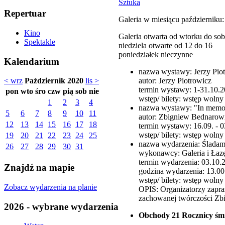
Sztuka
Repertuar
Galeria w miesiącu październiku:
Kino
Galeria otwarta od wtorku do so
Spektakle
niedziela otwarte od 12 do 16
poniedziałek nieczynne
Kalendarium
nazwa wystawy: Jerzy Piotr
autor: Jerzy Piotrowicz
< wrz
Październik 2020
lis >
termin wystawy: 1-31.10.2
pon
wto
śro
czw
pią
sob
nie
wstęp/ bilety: wstęp wolny
1
2
3
4
nazwa wystawy: "In memo
5
6
7
8
9
10
11
autor: Zbigniew Bednarow
12
13
14
15
16
17
18
termin wystawy: 16.09. - 0
wstęp/ bilety: wstęp wolny
19
20
21
22
23
24
25
nazwa wydarzenia: Śladam
26
27
28
29
30
31
wykonawcy: Galeria i Łaz
termin wydarzenia: 03.10.2
Znajdź na mapie
godzina wydarzenia: 13.00
wstęp/ bilety: wstęp wolny
Zobacz wydarzenia na planie
OPIS: Organizatorzy zapra
zachowanej twórczości Zbi
2026 - wybrane wydarzenia
Obchody 21 Rocznicy śmie