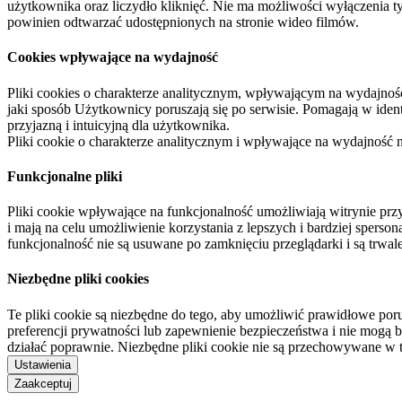
użytkownika oraz liczydło kliknięć. Nie ma możliwości wyłączenia t
powinien odtwarzać udostępnionych na stronie wideo filmów.
Cookies wpływające na wydajność
Pliki cookies o charakterze analitycznym, wpływającym na wydajność zb
jaki sposób Użytkownicy poruszają się po serwisie. Pomagają w ide
przyjazną i intuicyjną dla użytkownika.
Pliki cookie o charakterze analitycznym i wpływające na wydajność
Funkcjonalne pliki
Pliki cookie wpływające na funkcjonalność umożliwiają witrynie p
i mają na celu umożliwienie korzystania z lepszych i bardziej sperso
funkcjonalność nie są usuwane po zamknięciu przeglądarki i są trw
Niezbędne pliki cookies
Te pliki cookie są niezbędne do tego, aby umożliwić prawidłowe poru
preferencji prywatności lub zapewnienie bezpieczeństwa i nie mogą b
działać poprawnie. Niezbędne pliki cookie nie są przechowywane w 
Ustawienia
Zaakceptuj