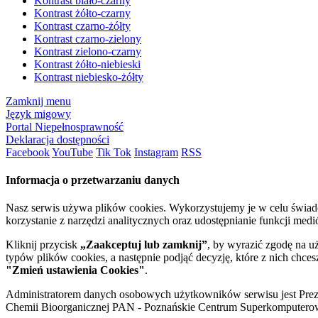
Kontrast biało-czarny
Kontrast żółto-czarny
Kontrast czarno-żółty
Kontrast czarno-zielony
Kontrast zielono-czarny
Kontrast żółto-niebieski
Kontrast niebiesko-żółty
Zamknij menu
Język migowy
Portal Niepełnosprawność
Deklaracja dostępności
Facebook
YouTube
Tik Tok
Instagram
RSS
Informacja o przetwarzaniu danych
Nasz serwis używa plików cookies. Wykorzystujemy je w celu świa
korzystanie z narzędzi analitycznych oraz udostępnianie funkcji me
Kliknij przycisk
„Zaakceptuj lub zamknij”
, by wyrazić zgodę na u
typów plików cookies, a następnie podjąć decyzję, które z nich chce
"Zmień ustawienia Cookies"
.
Administratorem danych osobowych użytkowników serwisu jest Prezyd
Chemii Bioorganicznej PAN - Poznańskie Centrum Superkomputerow