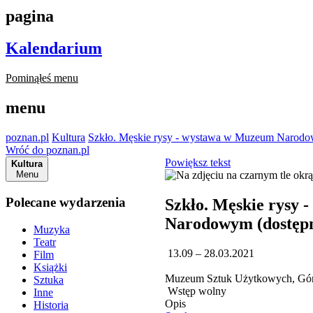
pagina
Kalendarium
Pominąłeś menu
menu
poznan.pl
Kultura
Szkło. Męskie rysy - wystawa w Muzeum Narodow
Wróć do poznan.pl
Powiększ tekst
Kultura
Menu
Polecane wydarzenia
Szkło. Męskie rysy
Narodowym (dostępn
Muzyka
Teatr
13.09 – 28.03.2021
Film
Książki
Muzeum Sztuk Użytkowych, Gór
Sztuka
Wstęp wolny
Inne
Opis
Historia