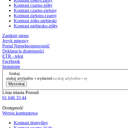
Kontrast żółto-czarny
Kontrast czarno-żółty
Kontrast czarno-zielony
Kontrast zielono-czarny
Kontrast żółto-niebieski
Kontrast niebiesko-żółty
Zamknij menu
Język migowy
Portal Niepełnosprawność
Deklaracja dostępności
ETR - tekst
Facebook
Instagram
Szukaj
szukaj artykułów i wydarzeń
Wyszukaj
Linia miasta Poznań
61 646 33 44
Dostępność
Wersja kontrastowa
Kontrast domyślny
Kontrast czarno-biały