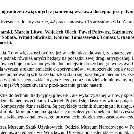
ograniczeń związanych z pandemią wystawa dostępna jest jedynie
czesne szkło artystyczne, 42 prace autorstwa 15 artystów szkła. Zapro
arski, Marcin Litwa, Wojciech Olech, Paweł Palewicz, Kazimierz
w Sobota, Witold Śliwiński, Konrad Tomaszewski, Tomasz Urbano
orski.
enia. To w większości twórcy już w pełni ukształtowani, ze znaczącym
e jednak również artyści będący na początku swej drogi artystycznej.
stów cechuje bardzo indywidualne podejście do szklanego tworzywa. 
iła wyrazu struktur, śmiałość eksperymentów i wirtuozerskie popisy te
nie pojmowanej sztuki szkła. Szkło stało się pożądanym medium w sz
go współczesnego szkła artystycznego, coraz bardziej zdominowanym pr
ki
męskich
poszukiwań w przekraczaniu granic materii.
żne do techniki tradycyjnej grawerki, ale wykorzystanej w nowy spos
iem diamentowych tarcz i wierteł. Pojawił się klasyczny witraż połąc
i, kompozycje
tkane
szkłem. Są przykłady technik slumpingu i fusingu,
obróbki, które później mogą stać się niezależnymi obiektami lub częściam
na szklanego - najnowszego procesu technologicznego zastosowanego
przez Muzeum Sztuk Użytkowych, Oddział Muzeum Narodowego w Po
eniusza Gepperta we Wrocławiu. Uczelnia od siedemdziesięciu lat, j