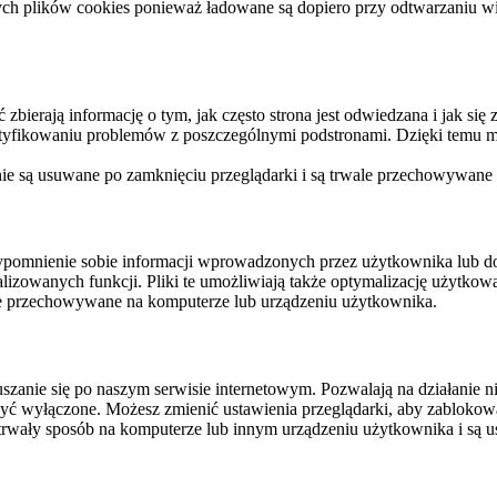
ych plików cookies ponieważ ładowane są dopiero przy odtwarzaniu wid
ierają informację o tym, jak często strona jest odwiedzana i jak się z 
ntyfikowaniu problemów z poszczególnymi podstronami. Dzięki temu mo
 nie są usuwane po zamknięciu przeglądarki i są trwale przechowywane
rzypomnienie sobie informacji wprowadzonych przez użytkownika lub 
nalizowanych funkcji. Pliki te umożliwiają także optymalizację użytko
ale przechowywane na komputerze lub urządzeniu użytkownika.
szanie się po naszym serwisie internetowym. Pozwalają na działanie ni
yć wyłączone. Możesz zmienić ustawienia przeglądarki, aby zablokować
trwały sposób na komputerze lub innym urządzeniu użytkownika i są u