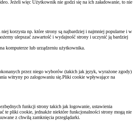
eo. Jeżeli więc Użytkownik nie godzi się na ich załadowanie, to nie
niej korzysta np. które strony są najbardziej i najmniej popularne i w
żemy ulepszać zawartość i wydajność strony i uczynić ją bardziej
 na komputerze lub urządzeniu użytkownika.
dokonanych przez niego wyborów (takich jak język, wyrażone zgody)
wania witryny po zalogowaniu się.Pliki cookie wpływające na
ezbędnych funkcji strony takich jak logowanie, ustawienia
 te pliki cookie, jednakże niektóre funkcjonalności strony mogą nie
suwane z chwilą zamknięcia przeglądarki.