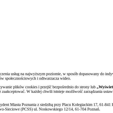
dczenia usług na najwyższym poziomie, w sposób dopasowany do indy
diów społecznościowych i odtwarzacza wideo.
żywanie plików cookies i przejść bezpośrednio do strony lub
„Wyświetl
sz zaakceptować. W każdej chwili istnieje możliwość zarządzania ustaw
ent Miasta Poznania z siedzibą przy Placu Kolegiackim 17, 61-841 P
o-Sieciowe (PCSS) ul. Noskowskiego 12/14, 61-704 Poznań.