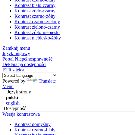
Kontrast biało-czarny
Kontrast żółto-czarny
Kontrast czarno-żółty
Kontrast czarno-zielony
Kontrast zielono-czarny
Kontrast żółto-niebieski
Kontrast niebiesko-żółty
Zamknij menu
Język migowy
Portal Niepełnosprawność
Deklaracja dostępności
ETR - tekst
Powered by
Translate
Menu
Język strony
polski
english
Dostępność
Wersja kontrastowa
Kontrast domyślny
Kontrast czarno-biały