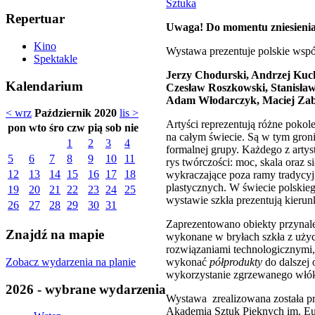
Sztuka
Repertuar
Uwaga! Do momentu zniesienia 
Kino
Wystawa prezentuje polskie współ
Spektakle
Jerzy Chodurski, Andrzej Kuch
Kalendarium
Czesław Roszkowski, Stanisła
Adam Włodarczyk, Maciej Zab
< wrz
Październik 2020
lis >
Artyści reprezentują różne pokol
pon
wto
śro
czw
pią
sob
nie
na całym świecie. Są w tym groni
1
2
3
4
formalnej grupy. Każdego z arty
5
6
7
8
9
10
11
rys twórczości: moc, skala oraz s
12
13
14
15
16
17
18
wykraczające poza ramy tradycyj
plastycznych. W świecie polskie
19
20
21
22
23
24
25
wystawie szkła prezentują kierun
26
27
28
29
30
31
Zaprezentowano obiekty przynale
Znajdź na mapie
wykonane w bryłach szkła z użyc
rozwiązaniami technologicznym
Zobacz wydarzenia na planie
wykonać
półprodukty
do dalszej 
wykorzystanie zgrzewanego włók
2026 - wybrane wydarzenia
Wystawa zrealizowana została 
Akademią Sztuk Pięknych im. Eug