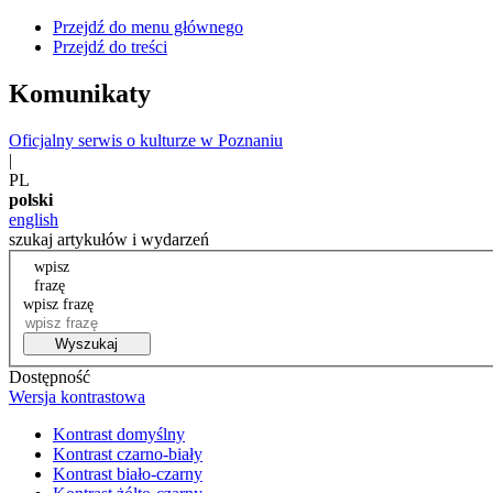
Przejdź do menu głównego
Przejdź do treści
Komunikaty
Oficjalny serwis o kulturze w Poznaniu
|
PL
polski
english
szukaj artykułów i wydarzeń
wpisz
frazę
wpisz frazę
Wyszukaj
Dostępność
Wersja kontrastowa
Kontrast domyślny
Kontrast czarno-biały
Kontrast biało-czarny