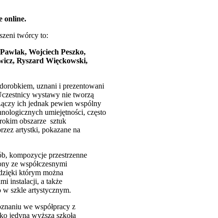
 online.
szeni twórcy to:
 Pawlak, Wojciech Peszko,
wicz, Ryszard Więckowski,
 dorobkiem, uznani i prezentowani
 Uczestnicy wystawy nie tworzą
Łączy ich jednak pewien wspólny
chnologicznych umiejętności, często
erokim obszarze sztuk
zez artystki, pokazane na
ób, kompozycje przestrzenne
zony ze współczesnymi
 dzięki którym można
i instalacji, a także
 w szkle artystycznym.
znaniu we współpracy z
ako jedyna wyższa szkoła