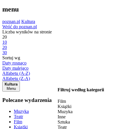
menu
poznan.pl
Kultura
Wróć do poznan.pl
Liczba wyników na stronie
20
10
20
30
Sortuj wg
Daty rosnąco
Daty malejąco
Alfabetu (A-Z)
Alfabetu (Z-A)
Kultura
Menu
Filtruj według kategorii
Polecane wydarzenia
Film
Książki
Muzyka
Muzyka
Teatr
Inne
Film
Sztuka
Książki
Teatr