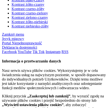
Kontrast biało-czarny
Kontrast żółto-czarny
Kontrast czarno-żółty
Kontrast czarno-zielony
Kontrast zielono-czarny
Kontrast żółto-niebieski
Kontrast niebiesko-żółty
Zamknij menu
Język migowy
Portal Niepełnosprawność
Deklaracja dostępności
Facebook
YouTube
Tik Tok
Instagram
RSS
Informacja o przetwarzaniu danych
Nasz serwis używa plików cookies. Wykorzystujemy je w celu
świadczenia usług na najwyższym poziomie, w sposób dopasowany
do indywidualnych potrzeb Użytkowników. Dzięki temu możliwe
jest także korzystanie z narzędzi analitycznych oraz udostępnianie
funkcji mediów społecznościowych i odtwarzacza wideo.
Kliknij przycisk
„Zaakceptuj lub zamknij”
, by wyrazić zgodę na
używanie plików cookies i przejść bezpośrednio do strony lub
„Wyświetl ustawienia plików cookies”
, aby zobaczyć