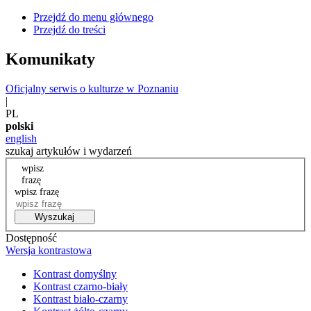
Przejdź do menu głównego
Przejdź do treści
Komunikaty
Oficjalny serwis o kulturze w Poznaniu
|
PL
polski
english
szukaj artykułów i wydarzeń
wpisz
frazę
wpisz frazę
Wyszukaj
Dostępność
Wersja kontrastowa
Kontrast domyślny
Kontrast czarno-biały
Kontrast biało-czarny