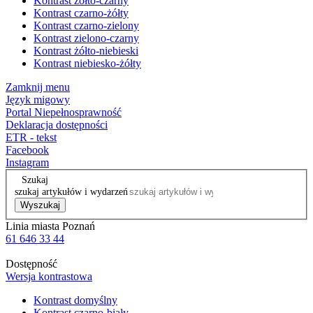
Kontrast żółto-czarny
Kontrast czarno-żółty
Kontrast czarno-zielony
Kontrast zielono-czarny
Kontrast żółto-niebieski
Kontrast niebiesko-żółty
Zamknij menu
Język migowy
Portal Niepełnosprawność
Deklaracja dostępności
ETR - tekst
Facebook
Instagram
Szukaj
szukaj artykułów i wydarzeń
Wyszukaj
Linia miasta Poznań
61 646 33 44
Dostępność
Wersja kontrastowa
Kontrast domyślny
Kontrast czarno-biały