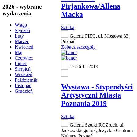
Pirjankowa/Allena
2026 - wybrane
wydarzenia
Macka
Wstęp
Sztuka
Styczeń
Galeria PIEC, ul. Mostowa 33,
Luty
Poznań
Marzec
Zobacz szczegóły
Kwiecień
Maj
Czerwiec
Lipiec
12-26.11.2019
Sierpień
Wrzesień
Październik
Wystawa - Stypendyści
Listopad
Grudzień
Artystyczni Miasta
Poznania 2019
Sztuka
Galeria Sztuki ROZruch, ul.
Jackowskiego 5/7, Jeżyckie Centrum
Kultury, Poznań