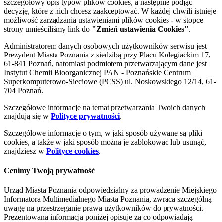
szczegółowy opis typów plików cookies, a następnie podjąć
decyzję, które z nich chcesz zaakceptować. W każdej chwili istnieje
możliwość zarządzania ustawieniami plików cookies - w stopce
strony umieściliśmy link do
"Zmień ustawienia Cookies"
.
Administratorem danych osobowych użytkowników serwisu jest
Prezydent Miasta Poznania z siedzibą przy Placu Kolegiackim 17,
61-841 Poznań, natomiast podmiotem przetwarzającym dane jest
Instytut Chemii Bioorganicznej PAN - Poznańskie Centrum
Superkomputerowo-Sieciowe (PCSS) ul. Noskowskiego 12/14, 61-
704 Poznań.
Szczegółowe informacje na temat przetwarzania Twoich danych
znajdują się w
Polityce prywatności
.
Szczegółowe informacje o tym, w jaki sposób używane są pliki
cookies, a także w jaki sposób można je zablokować lub usunąć,
znajdziesz w
Polityce cookies
.
Cenimy Twoją prywatność
Urząd Miasta Poznania odpowiedzialny za prowadzenie Miejskiego
Informatora Multimedialnego Miasta Poznania, zwraca szczególną
uwagę na przestrzeganie prawa użytkowników do prywatności.
Prezentowana informacja poniżej opisuje za co odpowiadają