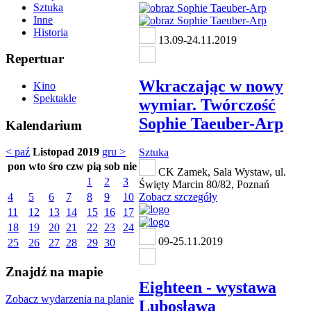
Sztuka
Inne
Historia
13.09-24.11.2019
Repertuar
Wkraczając w nowy
Kino
Spektakle
wymiar. Twórczość
Sophie Taeuber-Arp
Kalendarium
< paź
Listopad 2019
gru >
Sztuka
pon
wto
śro
czw
pią
sob
nie
CK Zamek, Sala Wystaw, ul.
1
2
3
Święty Marcin 80/82, Poznań
4
5
6
7
8
9
10
Zobacz szczegóły
11
12
13
14
15
16
17
18
19
20
21
22
23
24
09-25.11.2019
25
26
27
28
29
30
Znajdź na mapie
Eighteen - wystawa
Zobacz wydarzenia na planie
Lubosława