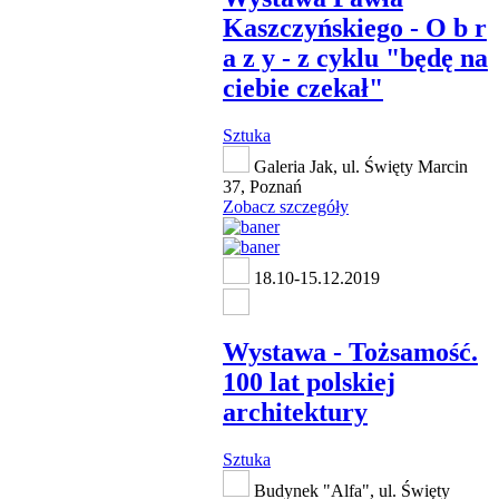
Kaszczyńskiego - O b r
a z y - z cyklu "będę na
ciebie czekał"
Sztuka
Galeria Jak, ul. Święty Marcin
37, Poznań
Zobacz szczegóły
18.10-15.12.2019
Wystawa - Tożsamość.
100 lat polskiej
architektury
Sztuka
Budynek "Alfa", ul. Święty