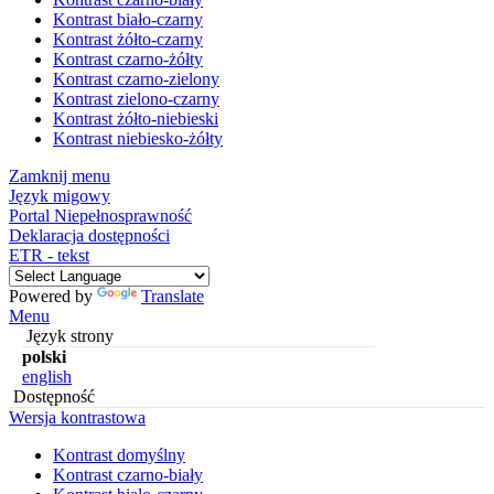
Kontrast biało-czarny
Kontrast żółto-czarny
Kontrast czarno-żółty
Kontrast czarno-zielony
Kontrast zielono-czarny
Kontrast żółto-niebieski
Kontrast niebiesko-żółty
Zamknij menu
Język migowy
Portal Niepełnosprawność
Deklaracja dostępności
ETR - tekst
Powered by
Translate
Menu
Język strony
polski
english
Dostępność
Wersja kontrastowa
Kontrast domyślny
Kontrast czarno-biały