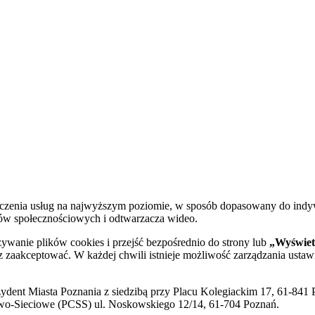
dczenia usług na najwyższym poziomie, w sposób dopasowany do indy
diów społecznościowych i odtwarzacza wideo.
żywanie plików cookies i przejść bezpośrednio do strony lub
„Wyświetl
sz zaakceptować. W każdej chwili istnieje możliwość zarządzania ustaw
ent Miasta Poznania z siedzibą przy Placu Kolegiackim 17, 61-841 P
o-Sieciowe (PCSS) ul. Noskowskiego 12/14, 61-704 Poznań.