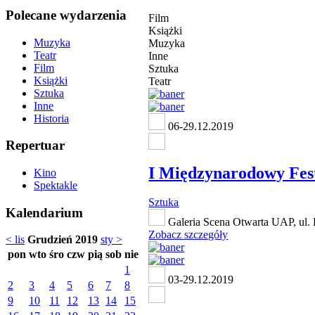
Polecane wydarzenia
Film
Książki
Muzyka
Muzyka
Teatr
Inne
Film
Sztuka
Książki
Teatr
Sztuka
Inne
Historia
06-29.12.2019
Repertuar
I Międzynarodowy Fest
Kino
Spektakle
Sztuka
Kalendarium
Galeria Scena Otwarta UAP, ul. 
Zobacz szczegóły
< lis
Grudzień 2019
sty >
pon
wto
śro
czw
pią
sob
nie
1
03-29.12.2019
2
3
4
5
6
7
8
9
10
11
12
13
14
15