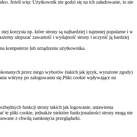
eo. Jeżeli więc Użytkownik nie godzi się na ich załadowanie, to nie
niej korzysta np. które strony są najbardziej i najmniej popularne i w
żemy ulepszać zawartość i wydajność strony i uczynić ją bardziej
 na komputerze lub urządzeniu użytkownika.
dokonanych przez niego wyborów (takich jak język, wyrażone zgody)
wania witryny po zalogowaniu się.Pliki cookie wpływające na
ezbędnych funkcji strony takich jak logowanie, ustawienia
 te pliki cookie, jednakże niektóre funkcjonalności strony mogą nie
suwane z chwilą zamknięcia przeglądarki.