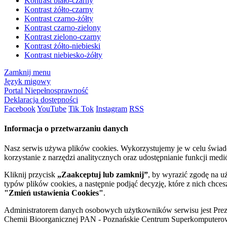
Kontrast biało-czarny
Kontrast żółto-czarny
Kontrast czarno-żółty
Kontrast czarno-zielony
Kontrast zielono-czarny
Kontrast żółto-niebieski
Kontrast niebiesko-żółty
Zamknij menu
Język migowy
Portal Niepełnosprawność
Deklaracja dostępności
Facebook
YouTube
Tik Tok
Instagram
RSS
Informacja o przetwarzaniu danych
Nasz serwis używa plików cookies. Wykorzystujemy je w celu świa
korzystanie z narzędzi analitycznych oraz udostępnianie funkcji me
Kliknij przycisk
„Zaakceptuj lub zamknij”
, by wyrazić zgodę na u
typów plików cookies, a następnie podjąć decyzję, które z nich chce
"Zmień ustawienia Cookies"
.
Administratorem danych osobowych użytkowników serwisu jest Prezyd
Chemii Bioorganicznej PAN - Poznańskie Centrum Superkomputerow