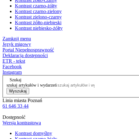
Kontrast żółto-czarny
Kontrast czarno-żółty
Kontrast czarno-zielony
Kontrast zielono-czarny
Kontrast żółto-niebieski
Kontrast niebiesko-żółty
Zamknij menu
Język migowy
Portal Niepełnosprawność
Deklaracja dostępności
ETR - tekst
Facebook
Instagram
Szukaj
szukaj artykułów i wydarzeń
Wyszukaj
Linia miasta Poznań
61 646 33 44
Dostępność
Wersja kontrastowa
Kontrast domyślny
Kontrast czarno-biały