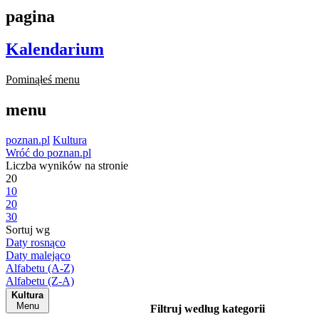
pagina
Kalendarium
Pominąłeś menu
menu
poznan.pl
Kultura
Wróć do poznan.pl
Liczba wyników na stronie
20
10
20
30
Sortuj wg
Daty rosnąco
Daty malejąco
Alfabetu (A-Z)
Alfabetu (Z-A)
Kultura
Menu
Filtruj według kategorii