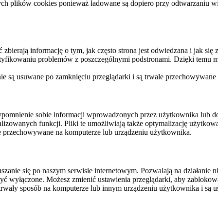
ych plików cookies ponieważ ładowane są dopiero przy odtwarzaniu wid
ierają informację o tym, jak często strona jest odwiedzana i jak się z 
ntyfikowaniu problemów z poszczególnymi podstronami. Dzięki temu mo
 nie są usuwane po zamknięciu przeglądarki i są trwale przechowywane
rzypomnienie sobie informacji wprowadzonych przez użytkownika lub 
nalizowanych funkcji. Pliki te umożliwiają także optymalizację użytko
ale przechowywane na komputerze lub urządzeniu użytkownika.
szanie się po naszym serwisie internetowym. Pozwalają na działanie ni
yć wyłączone. Możesz zmienić ustawienia przeglądarki, aby zablokować
trwały sposób na komputerze lub innym urządzeniu użytkownika i są u