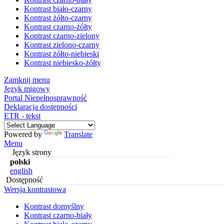
Kontrast biało-czarny
Kontrast żółto-czarny
Kontrast czarno-żółty
Kontrast czarno-zielony
Kontrast zielono-czarny
Kontrast żółto-niebieski
Kontrast niebiesko-żółty
Zamknij menu
Język migowy
Portal Niepełnosprawność
Deklaracja dostępności
ETR - tekst
Powered by
Translate
Menu
Język strony
polski
english
Dostępność
Wersja kontrastowa
Kontrast domyślny
Kontrast czarno-biały