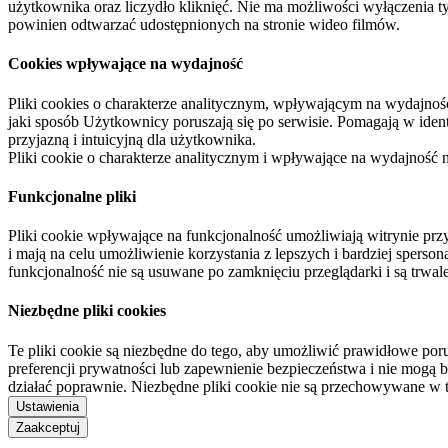
użytkownika oraz liczydło kliknięć. Nie ma możliwości wyłączenia t
powinien odtwarzać udostępnionych na stronie wideo filmów.
Cookies wpływające na wydajność
Pliki cookies o charakterze analitycznym, wpływającym na wydajność zb
jaki sposób Użytkownicy poruszają się po serwisie. Pomagają w ide
przyjazną i intuicyjną dla użytkownika.
Pliki cookie o charakterze analitycznym i wpływające na wydajność
Funkcjonalne pliki
Pliki cookie wpływające na funkcjonalność umożliwiają witrynie p
i mają na celu umożliwienie korzystania z lepszych i bardziej sperso
funkcjonalność nie są usuwane po zamknięciu przeglądarki i są trw
Niezbędne pliki cookies
Te pliki cookie są niezbędne do tego, aby umożliwić prawidłowe poru
preferencji prywatności lub zapewnienie bezpieczeństwa i nie mogą b
działać poprawnie. Niezbędne pliki cookie nie są przechowywane w 
Ustawienia
Zaakceptuj