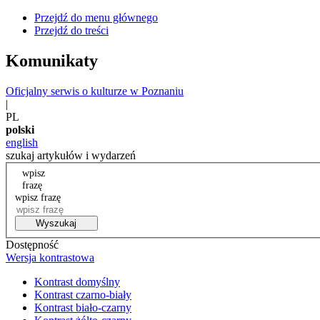
Przejdź do menu głównego
Przejdź do treści
Komunikaty
Oficjalny serwis o kulturze w Poznaniu
|
PL
polski
english
szukaj artykułów i wydarzeń
wpisz
frazę
wpisz frazę
Wyszukaj
Dostępność
Wersja kontrastowa
Kontrast domyślny
Kontrast czarno-biały
Kontrast biało-czarny