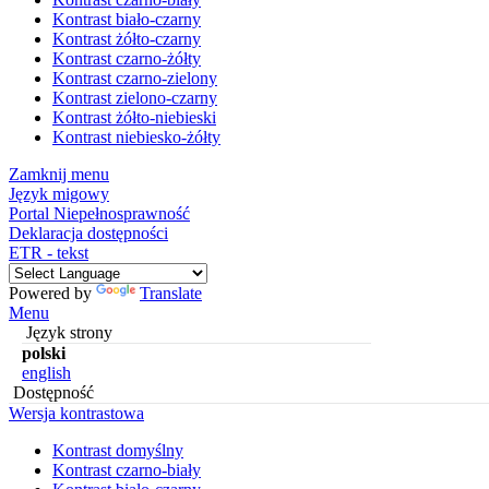
Kontrast biało-czarny
Kontrast żółto-czarny
Kontrast czarno-żółty
Kontrast czarno-zielony
Kontrast zielono-czarny
Kontrast żółto-niebieski
Kontrast niebiesko-żółty
Zamknij menu
Język migowy
Portal Niepełnosprawność
Deklaracja dostępności
ETR - tekst
Powered by
Translate
Menu
Język strony
polski
english
Dostępność
Wersja kontrastowa
Kontrast domyślny
Kontrast czarno-biały