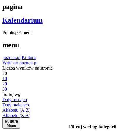
pagina
Kalendarium
Pominąłeś menu
menu
poznan.pl
Kultura
Wróć do poznan.pl
Liczba wyników na stronie
20
10
20
30
Sortuj wg
Daty rosnąco
Daty malejąco
Alfabetu (A-Z)
Alfabetu (Z-A)
Kultura
Menu
Filtruj według kategorii