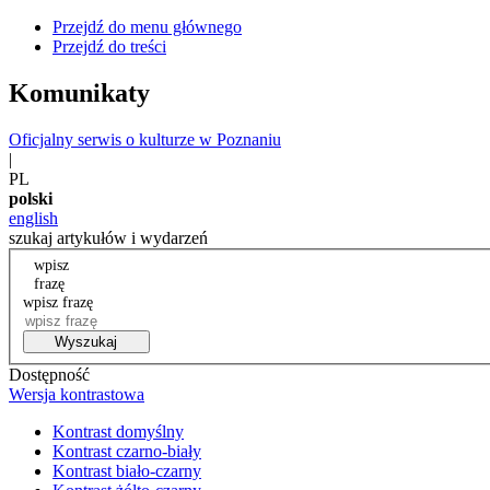
Przejdź do menu głównego
Przejdź do treści
Komunikaty
Oficjalny serwis o kulturze w Poznaniu
|
PL
polski
english
szukaj artykułów i wydarzeń
wpisz
frazę
wpisz frazę
Wyszukaj
Dostępność
Wersja kontrastowa
Kontrast domyślny
Kontrast czarno-biały
Kontrast biało-czarny