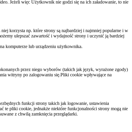
eo. Jeżeli więc Użytkownik nie godzi się na ich załadowanie, to nie
niej korzysta np. które strony są najbardziej i najmniej popularne i w
żemy ulepszać zawartość i wydajność strony i uczynić ją bardziej
 na komputerze lub urządzeniu użytkownika.
dokonanych przez niego wyborów (takich jak język, wyrażone zgody)
wania witryny po zalogowaniu się.Pliki cookie wpływające na
ezbędnych funkcji strony takich jak logowanie, ustawienia
 te pliki cookie, jednakże niektóre funkcjonalności strony mogą nie
suwane z chwilą zamknięcia przeglądarki.