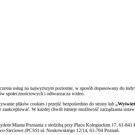
dczenia usług na najwyższym poziomie, w sposób dopasowany do indy
diów społecznościowych i odtwarzacza wideo.
żywanie plików cookies i przejść bezpośrednio do strony lub
„Wyświetl
sz zaakceptować. W każdej chwili istnieje możliwość zarządzania ustaw
ent Miasta Poznania z siedzibą przy Placu Kolegiackim 17, 61-841 P
o-Sieciowe (PCSS) ul. Noskowskiego 12/14, 61-704 Poznań.