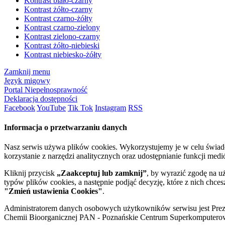
Kontrast biało-czarny
Kontrast żółto-czarny
Kontrast czarno-żółty
Kontrast czarno-zielony
Kontrast zielono-czarny
Kontrast żółto-niebieski
Kontrast niebiesko-żółty
Zamknij menu
Język migowy
Portal Niepełnosprawność
Deklaracja dostępności
Facebook
YouTube
Tik Tok
Instagram
RSS
Informacja o przetwarzaniu danych
Nasz serwis używa plików cookies. Wykorzystujemy je w celu świa
korzystanie z narzędzi analitycznych oraz udostępnianie funkcji me
Kliknij przycisk
„Zaakceptuj lub zamknij”
, by wyrazić zgodę na u
typów plików cookies, a następnie podjąć decyzję, które z nich chce
"Zmień ustawienia Cookies"
.
Administratorem danych osobowych użytkowników serwisu jest Prezyd
Chemii Bioorganicznej PAN - Poznańskie Centrum Superkomputerow