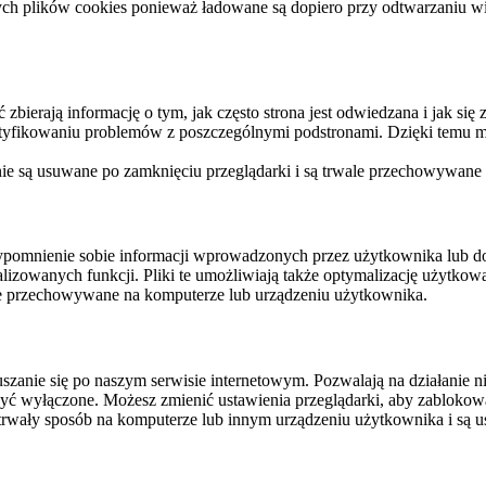
ych plików cookies ponieważ ładowane są dopiero przy odtwarzaniu wid
ierają informację o tym, jak często strona jest odwiedzana i jak się z 
ntyfikowaniu problemów z poszczególnymi podstronami. Dzięki temu mo
 nie są usuwane po zamknięciu przeglądarki i są trwale przechowywane
rzypomnienie sobie informacji wprowadzonych przez użytkownika lub 
nalizowanych funkcji. Pliki te umożliwiają także optymalizację użytko
ale przechowywane na komputerze lub urządzeniu użytkownika.
szanie się po naszym serwisie internetowym. Pozwalają na działanie ni
yć wyłączone. Możesz zmienić ustawienia przeglądarki, aby zablokować
trwały sposób na komputerze lub innym urządzeniu użytkownika i są u