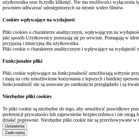
użytkownika oraz liczydło kliknięć. Nie ma możliwości wyłączenia t
powinien odtwarzać udostępnionych na stronie wideo filmów.
Cookies wpływające na wydajność
Pliki cookies o charakterze analitycznym, wpływającym na wydajność zb
jaki sposób Użytkownicy poruszają się po serwisie. Pomagają w ide
przyjazną i intuicyjną dla użytkownika.
Pliki cookie o charakterze analitycznym i wpływające na wydajność
Funkcjonalne pliki
Pliki cookie wpływające na funkcjonalność umożliwiają witrynie p
i mają na celu umożliwienie korzystania z lepszych i bardziej sperso
funkcjonalność nie są usuwane po zamknięciu przeglądarki i są trw
Niezbędne pliki cookies
Te pliki cookie są niezbędne do tego, aby umożliwić prawidłowe poru
preferencji prywatności lub zapewnienie bezpieczeństwa i nie mogą b
działać poprawnie. Niezbędne pliki cookie nie są przechowywane w 
Ustawienia
Zaakceptuj