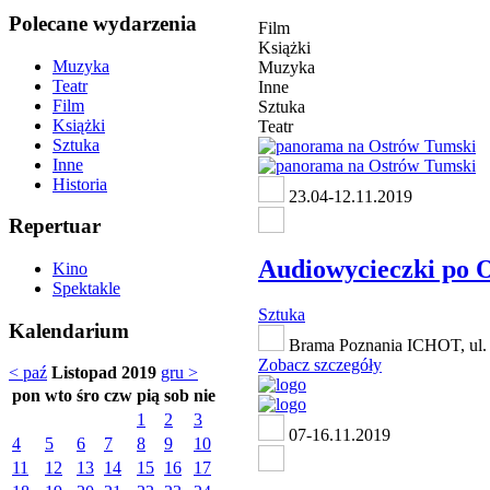
Polecane wydarzenia
Film
Książki
Muzyka
Muzyka
Teatr
Inne
Film
Sztuka
Książki
Teatr
Sztuka
Inne
Historia
23.04-12.11.2019
Repertuar
Audiowycieczki po 
Kino
Spektakle
Sztuka
Kalendarium
Brama Poznania ICHOT, ul.
Zobacz szczegóły
< paź
Listopad 2019
gru >
pon
wto
śro
czw
pią
sob
nie
1
2
3
07-16.11.2019
4
5
6
7
8
9
10
11
12
13
14
15
16
17