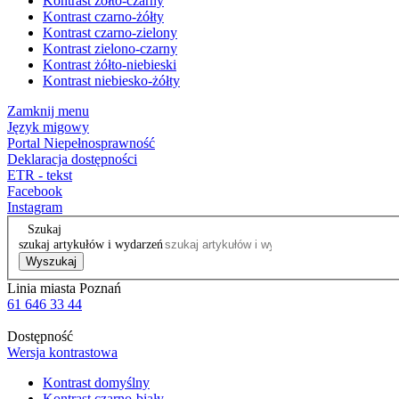
Kontrast żółto-czarny
Kontrast czarno-żółty
Kontrast czarno-zielony
Kontrast zielono-czarny
Kontrast żółto-niebieski
Kontrast niebiesko-żółty
Zamknij menu
Język migowy
Portal Niepełnosprawność
Deklaracja dostępności
ETR - tekst
Facebook
Instagram
Szukaj
szukaj artykułów i wydarzeń
Wyszukaj
Linia miasta Poznań
61 646 33 44
Dostępność
Wersja kontrastowa
Kontrast domyślny
Kontrast czarno-biały