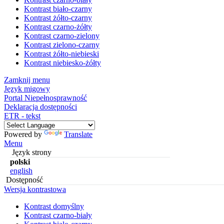
Kontrast biało-czarny
Kontrast żółto-czarny
Kontrast czarno-żółty
Kontrast czarno-zielony
Kontrast zielono-czarny
Kontrast żółto-niebieski
Kontrast niebiesko-żółty
Zamknij menu
Język migowy
Portal Niepełnosprawność
Deklaracja dostępności
ETR - tekst
Powered by
Translate
Menu
Język strony
polski
english
Dostępność
Wersja kontrastowa
Kontrast domyślny
Kontrast czarno-biały