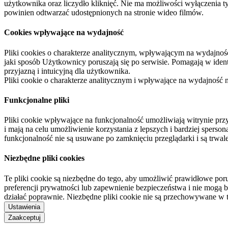
użytkownika oraz liczydło kliknięć. Nie ma możliwości wyłączenia t
powinien odtwarzać udostępnionych na stronie wideo filmów.
Cookies wpływające na wydajność
Pliki cookies o charakterze analitycznym, wpływającym na wydajność zb
jaki sposób Użytkownicy poruszają się po serwisie. Pomagają w ide
przyjazną i intuicyjną dla użytkownika.
Pliki cookie o charakterze analitycznym i wpływające na wydajność
Funkcjonalne pliki
Pliki cookie wpływające na funkcjonalność umożliwiają witrynie p
i mają na celu umożliwienie korzystania z lepszych i bardziej sperso
funkcjonalność nie są usuwane po zamknięciu przeglądarki i są trw
Niezbędne pliki cookies
Te pliki cookie są niezbędne do tego, aby umożliwić prawidłowe poru
preferencji prywatności lub zapewnienie bezpieczeństwa i nie mogą b
działać poprawnie. Niezbędne pliki cookie nie są przechowywane w 
Ustawienia
Zaakceptuj