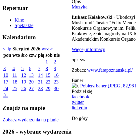
Opis
Muzyka
Repertuar
Łukasz Kołakowski -
Ukończył 
Kino
Musik und Theater "Felix Mende
Spektakle
Konkursie Organowym im. Felik
Krakowie, złotej nagrody na I
Kalendarium
Akademickim Konkursie Organo
< lip
Sierpień 2026
wrz >
Więcej informacji
pon
wto
śro
czw
pią
sob
nie
opr. sw
1
2
3
4
5
6
7
8
9
Zobacz
www.farapoznanska.pl/
10
11
12
13
14
15
16
Baner
17
18
19
20
21
22
23
Pobierz baner (JPEG, 82,96
24
25
26
27
28
29
30
Podziel się
31
facebook
twitter
Znajdź na mapie
linkedin
Do góry
Zobacz wydarzenia na planie
2026 - wybrane wydarzenia