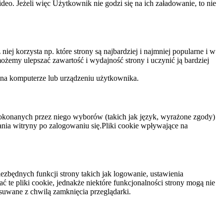
eo. Jeżeli więc Użytkownik nie godzi się na ich załadowanie, to nie
niej korzysta np. które strony są najbardziej i najmniej popularne i w
żemy ulepszać zawartość i wydajność strony i uczynić ją bardziej
 na komputerze lub urządzeniu użytkownika.
dokonanych przez niego wyborów (takich jak język, wyrażone zgody)
wania witryny po zalogowaniu się.Pliki cookie wpływające na
ezbędnych funkcji strony takich jak logowanie, ustawienia
 te pliki cookie, jednakże niektóre funkcjonalności strony mogą nie
suwane z chwilą zamknięcia przeglądarki.