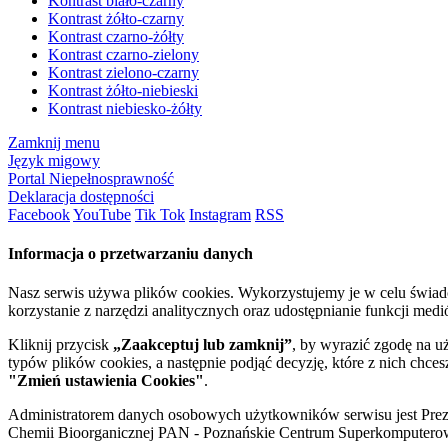
Kontrast biało-czarny
Kontrast żółto-czarny
Kontrast czarno-żółty
Kontrast czarno-zielony
Kontrast zielono-czarny
Kontrast żółto-niebieski
Kontrast niebiesko-żółty
Zamknij menu
Język migowy
Portal Niepełnosprawność
Deklaracja dostępności
Facebook
YouTube
Tik Tok
Instagram
RSS
Informacja o przetwarzaniu danych
Nasz serwis używa plików cookies. Wykorzystujemy je w celu świa
korzystanie z narzędzi analitycznych oraz udostępnianie funkcji me
Kliknij przycisk
„Zaakceptuj lub zamknij”
, by wyrazić zgodę na u
typów plików cookies, a następnie podjąć decyzję, które z nich chce
"Zmień ustawienia Cookies"
.
Administratorem danych osobowych użytkowników serwisu jest Prezyd
Chemii Bioorganicznej PAN - Poznańskie Centrum Superkomputerow