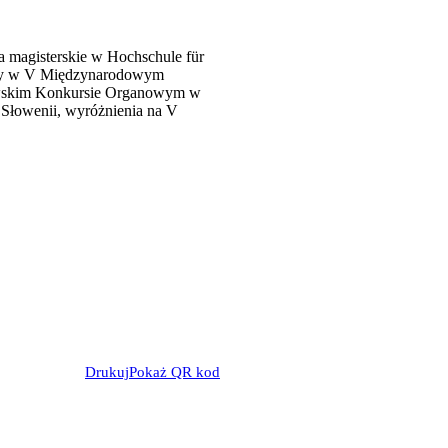
 magisterskie w Hochschule für
rody w V Międzynarodowym
owskim Konkursie Organowym w
Słowenii, wyróżnienia na V
Drukuj
Pokaż QR kod