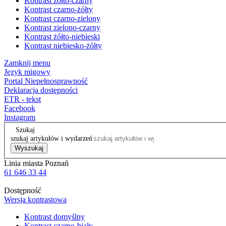
Kontrast żółto-czarny
Kontrast czarno-żółty
Kontrast czarno-zielony
Kontrast zielono-czarny
Kontrast żółto-niebieski
Kontrast niebiesko-żółty
Zamknij menu
Język migowy
Portal Niepełnosprawność
Deklaracja dostępności
ETR - tekst
Facebook
Instagram
Szukaj
szukaj artykułów i wydarzeń
Wyszukaj
Linia miasta Poznań
61 646 33 44
Dostępność
Wersja kontrastowa
Kontrast domyślny
Kontrast czarno-biały