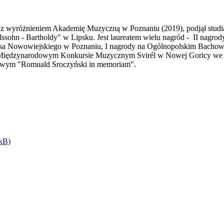
z wyróżnieniem Akademię Muzyczną w Poznaniu (2019), podjął studia
lssohn - Bartholdy" w Lipsku. Jest laureatem wielu nagród - II nag
sa Nowowiejskiego w Poznaniu, I nagrody na Ogólnopolskim Bach
X Międzynarodowym Konkursie Muzycznym Svirél w Nowej Goricy we 
wym "Romuald Sroczyński in memoriam".
 kB)