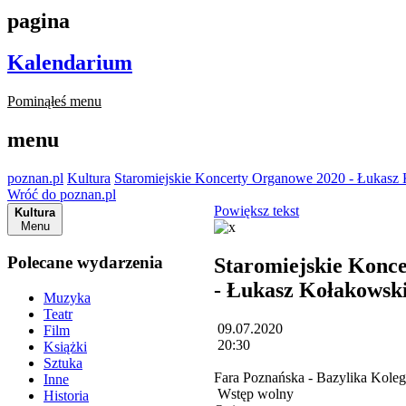
pagina
Kalendarium
Pominąłeś menu
menu
poznan.pl
Kultura
Staromiejskie Koncerty Organowe 2020 - Łukasz
Wróć do poznan.pl
Powiększ tekst
Kultura
Menu
Polecane wydarzenia
Staromiejskie Konc
- Łukasz Kołakowsk
Muzyka
Teatr
09.07.2020
Film
20:30
Książki
Sztuka
Fara Poznańska - Bazylika Koleg
Inne
Wstęp wolny
Historia