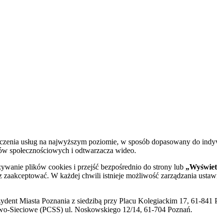
dczenia usług na najwyższym poziomie, w sposób dopasowany do indy
diów społecznościowych i odtwarzacza wideo.
żywanie plików cookies i przejść bezpośrednio do strony lub
„Wyświetl
sz zaakceptować. W każdej chwili istnieje możliwość zarządzania ustaw
ent Miasta Poznania z siedzibą przy Placu Kolegiackim 17, 61-841 P
o-Sieciowe (PCSS) ul. Noskowskiego 12/14, 61-704 Poznań.