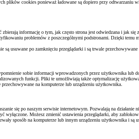
ych plików cookies ponieważ ładowane są dopiero przy odtwarzaniu wid
ierają informację o tym, jak często strona jest odwiedzana i jak się z 
ntyfikowaniu problemów z poszczególnymi podstronami. Dzięki temu mo
 nie są usuwane po zamknięciu przeglądarki i są trwale przechowywane
rzypomnienie sobie informacji wprowadzonych przez użytkownika lub 
nalizowanych funkcji. Pliki te umożliwiają także optymalizację użytko
ale przechowywane na komputerze lub urządzeniu użytkownika.
szanie się po naszym serwisie internetowym. Pozwalają na działanie ni
yć wyłączone. Możesz zmienić ustawienia przeglądarki, aby zablokować
trwały sposób na komputerze lub innym urządzeniu użytkownika i są u