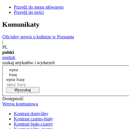
Przejdź do menu głównego
Przejdź do treści
Komunikaty
Oficjalny serwis o kulturze w Poznaniu
|
PL
polski
english
szukaj artykułów i wydarzeń
wpisz
frazę
wpisz frazę
Wyszukaj
Dostępność
Wersja kontrastowa
Kontrast domyślny
Kontrast czarno-biały
Kontrast biało-czarny