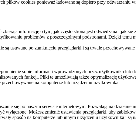
ych plików cookies ponieważ ładowane są dopiero przy odtwarzaniu wid
ierają informację o tym, jak często strona jest odwiedzana i jak się z 
ntyfikowaniu problemów z poszczególnymi podstronami. Dzięki temu mo
 nie są usuwane po zamknięciu przeglądarki i są trwale przechowywane
rzypomnienie sobie informacji wprowadzonych przez użytkownika lub 
nalizowanych funkcji. Pliki te umożliwiają także optymalizację użytko
ale przechowywane na komputerze lub urządzeniu użytkownika.
szanie się po naszym serwisie internetowym. Pozwalają na działanie ni
yć wyłączone. Możesz zmienić ustawienia przeglądarki, aby zablokować
trwały sposób na komputerze lub innym urządzeniu użytkownika i są u