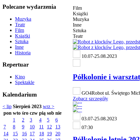
Polecane wydarzenia
Film
Książki
Muzyka
Muzyka
Teatr
Inne
Film
Sztuka
Książki
Teatr
Sztuka
Inne
Historia
10.07-25.08.2023
Repertuar
Półkolonie i warszt
Kino
Spektakle
GO4Robot ul. Świętego Mich
Kalendarium
Zobacz szczegóły
< lip
Sierpień 2023
wrz >
pon
wto
śro
czw
pią
sob
nie
03.07-25.08.2023
1
2
3
4
5
6
7
8
9
10
11
12
13
07:30
14
15
16
17
18
19
20
Półkolonie letnie 2