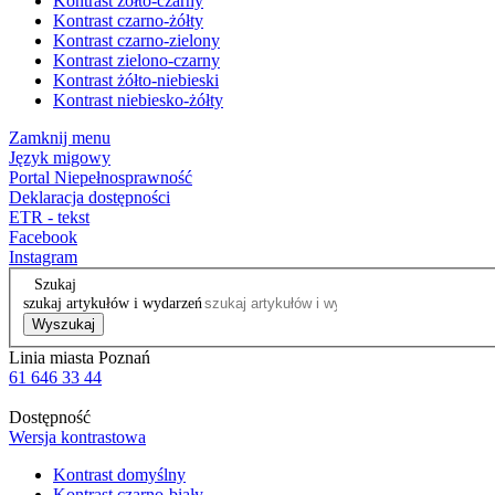
Kontrast żółto-czarny
Kontrast czarno-żółty
Kontrast czarno-zielony
Kontrast zielono-czarny
Kontrast żółto-niebieski
Kontrast niebiesko-żółty
Zamknij menu
Język migowy
Portal Niepełnosprawność
Deklaracja dostępności
ETR - tekst
Facebook
Instagram
Szukaj
szukaj artykułów i wydarzeń
Wyszukaj
Linia miasta Poznań
61 646 33 44
Dostępność
Wersja kontrastowa
Kontrast domyślny
Kontrast czarno-biały