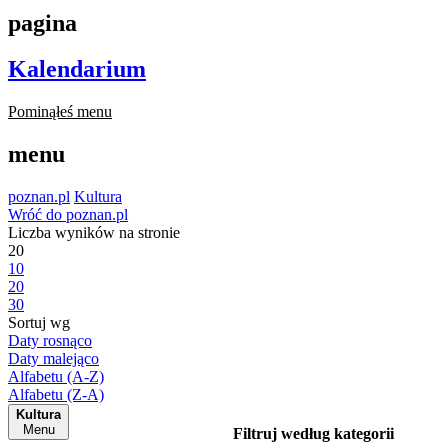
pagina
Kalendarium
Pominąłeś menu
menu
poznan.pl
Kultura
Wróć do poznan.pl
Liczba wyników na stronie
20
10
20
30
Sortuj wg
Daty rosnąco
Daty malejąco
Alfabetu (A-Z)
Alfabetu (Z-A)
Kultura
Menu
Filtruj według kategorii