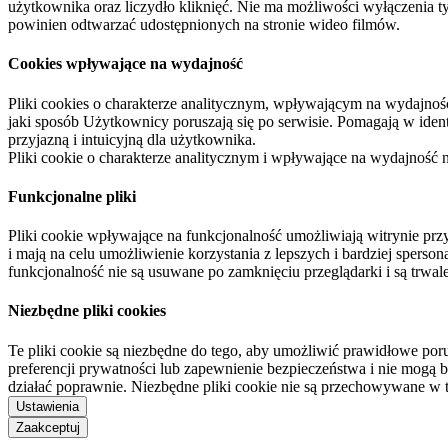
użytkownika oraz liczydło kliknięć. Nie ma możliwości wyłączenia t
powinien odtwarzać udostępnionych na stronie wideo filmów.
Cookies wpływające na wydajność
Pliki cookies o charakterze analitycznym, wpływającym na wydajność zb
jaki sposób Użytkownicy poruszają się po serwisie. Pomagają w ide
przyjazną i intuicyjną dla użytkownika.
Pliki cookie o charakterze analitycznym i wpływające na wydajność
Funkcjonalne pliki
Pliki cookie wpływające na funkcjonalność umożliwiają witrynie p
i mają na celu umożliwienie korzystania z lepszych i bardziej sperso
funkcjonalność nie są usuwane po zamknięciu przeglądarki i są trw
Niezbędne pliki cookies
Te pliki cookie są niezbędne do tego, aby umożliwić prawidłowe poru
preferencji prywatności lub zapewnienie bezpieczeństwa i nie mogą b
działać poprawnie. Niezbędne pliki cookie nie są przechowywane w 
Ustawienia
Zaakceptuj