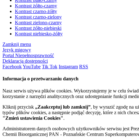
Kontrast biało-czarny
Kontrast żółto-czarny
Kontrast czarno-żółty
Kontrast czarno-zielony
Kontrast zielono-czarny
Kontrast żółto-niebieski
Kontrast niebiesko-żółty
Zamknij menu
Język migowy
Portal Niepełnosprawność
Deklaracja dostępności
Facebook
YouTube
Tik Tok
Instagram
RSS
Informacja o przetwarzaniu danych
Nasz serwis używa plików cookies. Wykorzystujemy je w celu świa
korzystanie z narzędzi analitycznych oraz udostępnianie funkcji me
Kliknij przycisk
„Zaakceptuj lub zamknij”
, by wyrazić zgodę na u
typów plików cookies, a następnie podjąć decyzję, które z nich chce
"Zmień ustawienia Cookies"
.
Administratorem danych osobowych użytkowników serwisu jest Prezyd
Chemii Bioorganicznej PAN - Poznańskie Centrum Superkomputerow