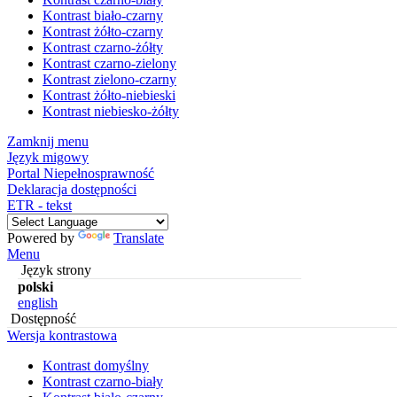
Kontrast biało-czarny
Kontrast żółto-czarny
Kontrast czarno-żółty
Kontrast czarno-zielony
Kontrast zielono-czarny
Kontrast żółto-niebieski
Kontrast niebiesko-żółty
Zamknij menu
Język migowy
Portal Niepełnosprawność
Deklaracja dostępności
ETR - tekst
Powered by
Translate
Menu
Język strony
polski
english
Dostępność
Wersja kontrastowa
Kontrast domyślny
Kontrast czarno-biały