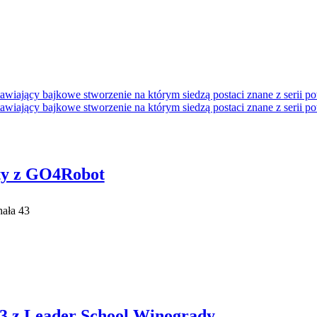
aty z GO4Robot
ała 43
023 z Leader School Winogrady