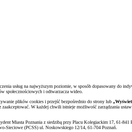
dczenia usług na najwyższym poziomie, w sposób dopasowany do indy
diów społecznościowych i odtwarzacza wideo.
żywanie plików cookies i przejść bezpośrednio do strony lub
„Wyświetl
sz zaakceptować. W każdej chwili istnieje możliwość zarządzania ustaw
ent Miasta Poznania z siedzibą przy Placu Kolegiackim 17, 61-841 P
o-Sieciowe (PCSS) ul. Noskowskiego 12/14, 61-704 Poznań.