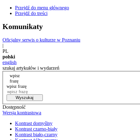
Przejdź do menu głównego
Przejdź do treści
Komunikaty
Oficjalny serwis o kulturze w Poznaniu
|
PL
polski
english
szukaj artykułów i wydarzeń
wpisz
frazę
wpisz frazę
Wyszukaj
Dostępność
Wersja kontrastowa
Kontrast domyślny
Kontrast czarno-biały
Kontrast biało-czarny