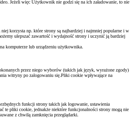
eo. Jeżeli więc Użytkownik nie godzi się na ich załadowanie, to nie
niej korzysta np. które strony są najbardziej i najmniej popularne i w
żemy ulepszać zawartość i wydajność strony i uczynić ją bardziej
 na komputerze lub urządzeniu użytkownika.
dokonanych przez niego wyborów (takich jak język, wyrażone zgody)
wania witryny po zalogowaniu się.Pliki cookie wpływające na
ezbędnych funkcji strony takich jak logowanie, ustawienia
 te pliki cookie, jednakże niektóre funkcjonalności strony mogą nie
suwane z chwilą zamknięcia przeglądarki.