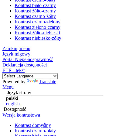
Kontrast biało-czarny
Kontrast żółto-czarny
Kontrast czarno-żółty
Kontrast czarno-zielony
Kontrast zielono-czarny
Kontrast żółto-niebieski
Kontrast niebiesko-żółty
Zamknij menu
Język migowy
Portal Niepełnosprawność
Deklaracja dostępności
ETR - tekst
Powered by
Translate
Menu
Język strony
polski
english
Dostępność
Wersja kontrastowa
Kontrast domyślny
Kontrast czarno-biały