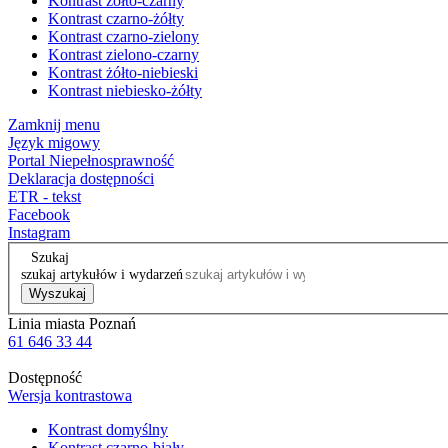
Kontrast żółto-czarny
Kontrast czarno-żółty
Kontrast czarno-zielony
Kontrast zielono-czarny
Kontrast żółto-niebieski
Kontrast niebiesko-żółty
Zamknij menu
Język migowy
Portal Niepełnosprawność
Deklaracja dostępności
ETR - tekst
Facebook
Instagram
Szukaj
szukaj artykułów i wydarzeń
Wyszukaj
Linia miasta Poznań
61 646 33 44
Dostępność
Wersja kontrastowa
Kontrast domyślny
Kontrast czarno-biały