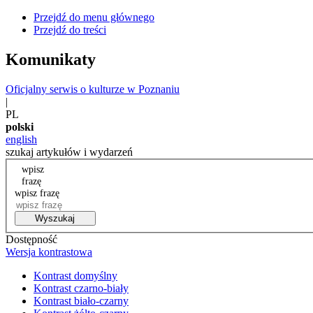
Przejdź do menu głównego
Przejdź do treści
Komunikaty
Oficjalny serwis o kulturze w Poznaniu
|
PL
polski
english
szukaj artykułów i wydarzeń
wpisz
frazę
wpisz frazę
Wyszukaj
Dostępność
Wersja kontrastowa
Kontrast domyślny
Kontrast czarno-biały
Kontrast biało-czarny