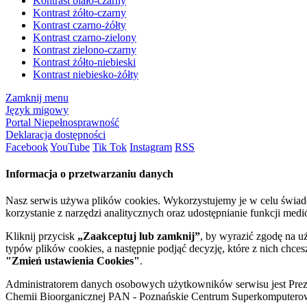
Kontrast biało-czarny
Kontrast żółto-czarny
Kontrast czarno-żółty
Kontrast czarno-zielony
Kontrast zielono-czarny
Kontrast żółto-niebieski
Kontrast niebiesko-żółty
Zamknij menu
Język migowy
Portal Niepełnosprawność
Deklaracja dostępności
Facebook
YouTube
Tik Tok
Instagram
RSS
Informacja o przetwarzaniu danych
Nasz serwis używa plików cookies. Wykorzystujemy je w celu świa
korzystanie z narzędzi analitycznych oraz udostępnianie funkcji me
Kliknij przycisk
„Zaakceptuj lub zamknij”
, by wyrazić zgodę na u
typów plików cookies, a następnie podjąć decyzję, które z nich chce
"Zmień ustawienia Cookies"
.
Administratorem danych osobowych użytkowników serwisu jest Prezyd
Chemii Bioorganicznej PAN - Poznańskie Centrum Superkomputerow