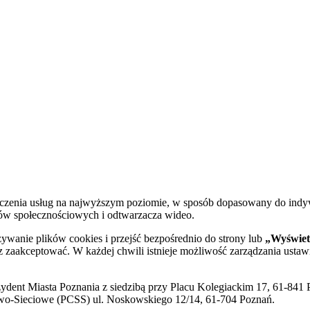
dczenia usług na najwyższym poziomie, w sposób dopasowany do indy
diów społecznościowych i odtwarzacza wideo.
żywanie plików cookies i przejść bezpośrednio do strony lub
„Wyświetl
sz zaakceptować. W każdej chwili istnieje możliwość zarządzania ustaw
ent Miasta Poznania z siedzibą przy Placu Kolegiackim 17, 61-841 P
o-Sieciowe (PCSS) ul. Noskowskiego 12/14, 61-704 Poznań.