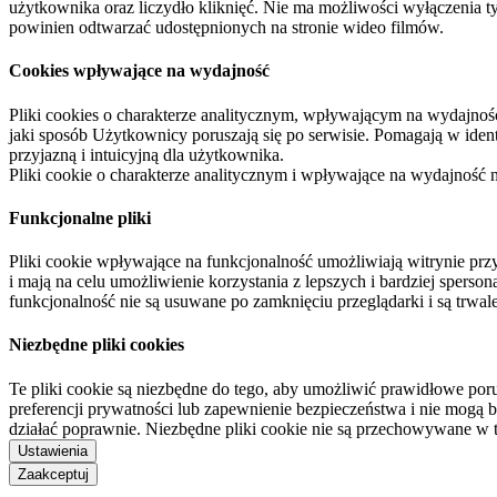
użytkownika oraz liczydło kliknięć. Nie ma możliwości wyłączenia t
powinien odtwarzać udostępnionych na stronie wideo filmów.
Cookies wpływające na wydajność
Pliki cookies o charakterze analitycznym, wpływającym na wydajność zb
jaki sposób Użytkownicy poruszają się po serwisie. Pomagają w ide
przyjazną i intuicyjną dla użytkownika.
Pliki cookie o charakterze analitycznym i wpływające na wydajność
Funkcjonalne pliki
Pliki cookie wpływające na funkcjonalność umożliwiają witrynie p
i mają na celu umożliwienie korzystania z lepszych i bardziej sperso
funkcjonalność nie są usuwane po zamknięciu przeglądarki i są trw
Niezbędne pliki cookies
Te pliki cookie są niezbędne do tego, aby umożliwić prawidłowe poru
preferencji prywatności lub zapewnienie bezpieczeństwa i nie mogą b
działać poprawnie. Niezbędne pliki cookie nie są przechowywane w 
Ustawienia
Zaakceptuj