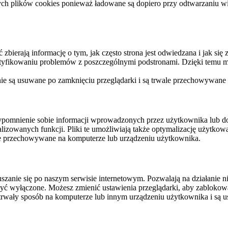
ych plików cookies ponieważ ładowane są dopiero przy odtwarzaniu wid
ierają informację o tym, jak często strona jest odwiedzana i jak się z 
ntyfikowaniu problemów z poszczególnymi podstronami. Dzięki temu mo
 nie są usuwane po zamknięciu przeglądarki i są trwale przechowywane
rzypomnienie sobie informacji wprowadzonych przez użytkownika lub 
nalizowanych funkcji. Pliki te umożliwiają także optymalizację użytko
ale przechowywane na komputerze lub urządzeniu użytkownika.
szanie się po naszym serwisie internetowym. Pozwalają na działanie ni
yć wyłączone. Możesz zmienić ustawienia przeglądarki, aby zablokować
trwały sposób na komputerze lub innym urządzeniu użytkownika i są u