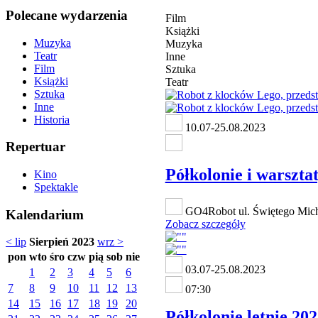
Polecane wydarzenia
Film
Książki
Muzyka
Muzyka
Teatr
Inne
Film
Sztuka
Książki
Teatr
Sztuka
Inne
Historia
10.07-25.08.2023
Repertuar
Półkolonie i warszt
Kino
Spektakle
GO4Robot ul. Świętego Mich
Kalendarium
Zobacz szczegóły
< lip
Sierpień 2023
wrz >
pon
wto
śro
czw
pią
sob
nie
03.07-25.08.2023
1
2
3
4
5
6
7
8
9
10
11
12
13
07:30
14
15
16
17
18
19
20
Półkolonie letnie 2