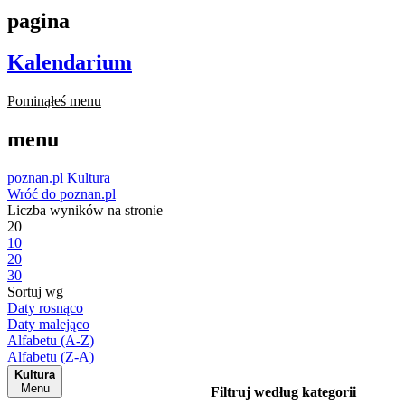
pagina
Kalendarium
Pominąłeś menu
menu
poznan.pl
Kultura
Wróć do poznan.pl
Liczba wyników na stronie
20
10
20
30
Sortuj wg
Daty rosnąco
Daty malejąco
Alfabetu (A-Z)
Alfabetu (Z-A)
Kultura
Menu
Filtruj według kategorii