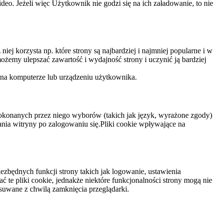
eo. Jeżeli więc Użytkownik nie godzi się na ich załadowanie, to nie
niej korzysta np. które strony są najbardziej i najmniej popularne i w
żemy ulepszać zawartość i wydajność strony i uczynić ją bardziej
 na komputerze lub urządzeniu użytkownika.
dokonanych przez niego wyborów (takich jak język, wyrażone zgody)
wania witryny po zalogowaniu się.Pliki cookie wpływające na
ezbędnych funkcji strony takich jak logowanie, ustawienia
 te pliki cookie, jednakże niektóre funkcjonalności strony mogą nie
suwane z chwilą zamknięcia przeglądarki.