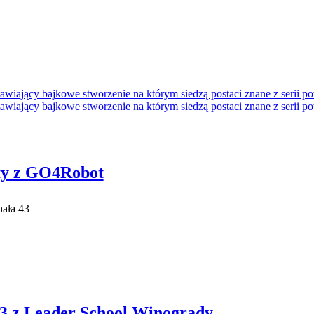
aty z GO4Robot
ała 43
023 z Leader School Winogrady