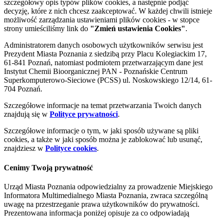
szczegółowy opis typów plików cookies, a następnie podjąć
decyzję, które z nich chcesz zaakceptować. W każdej chwili istnieje
możliwość zarządzania ustawieniami plików cookies - w stopce
strony umieściliśmy link do
"Zmień ustawienia Cookies"
.
Administratorem danych osobowych użytkowników serwisu jest
Prezydent Miasta Poznania z siedzibą przy Placu Kolegiackim 17,
61-841 Poznań, natomiast podmiotem przetwarzającym dane jest
Instytut Chemii Bioorganicznej PAN - Poznańskie Centrum
Superkomputerowo-Sieciowe (PCSS) ul. Noskowskiego 12/14, 61-
704 Poznań.
Szczegółowe informacje na temat przetwarzania Twoich danych
znajdują się w
Polityce prywatności
.
Szczegółowe informacje o tym, w jaki sposób używane są pliki
cookies, a także w jaki sposób można je zablokować lub usunąć,
znajdziesz w
Polityce cookies
.
Cenimy Twoją prywatność
Urząd Miasta Poznania odpowiedzialny za prowadzenie Miejskiego
Informatora Multimedialnego Miasta Poznania, zwraca szczególną
uwagę na przestrzeganie prawa użytkowników do prywatności.
Prezentowana informacja poniżej opisuje za co odpowiadają