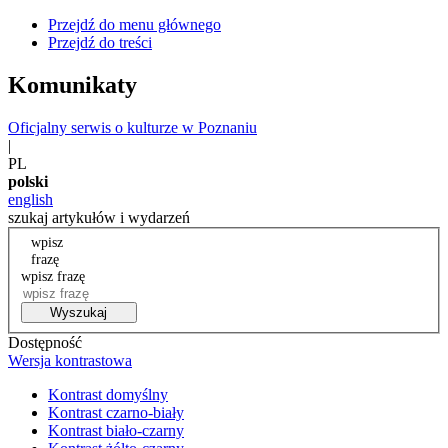
Przejdź do menu głównego
Przejdź do treści
Komunikaty
Oficjalny serwis o kulturze w Poznaniu
|
PL
polski
english
szukaj artykułów i wydarzeń
wpisz
frazę
wpisz frazę
Wyszukaj
Dostępność
Wersja kontrastowa
Kontrast domyślny
Kontrast czarno-biały
Kontrast biało-czarny