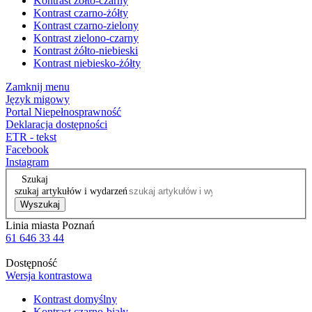
Kontrast żółto-czarny
Kontrast czarno-żółty
Kontrast czarno-zielony
Kontrast zielono-czarny
Kontrast żółto-niebieski
Kontrast niebiesko-żółty
Zamknij menu
Język migowy
Portal Niepełnosprawność
Deklaracja dostępności
ETR - tekst
Facebook
Instagram
Szukaj
szukaj artykułów i wydarzeń
Wyszukaj
Linia miasta Poznań
61 646 33 44
Dostępność
Wersja kontrastowa
Kontrast domyślny
Kontrast czarno-biały