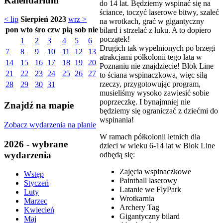
Kalendarium
do 14 lat. Będziemy wspinać się na
ściance, toczyć laserowe bitwy, szaleć
< lip
Sierpień 2023
wrz >
na wrotkach, grać w gigantyczny
pon
wto
śro
czw
pią
sob
nie
bilard i strzelać z łuku. A to dopiero
początek!
1
2
3
4
5
6
Drugich tak wypełnionych po brzegi
7
8
9
10
11
12
13
atrakcjami półkolonii tego lata w
14
15
16
17
18
19
20
Poznaniu nie znajdziecie! Blok Line
21
22
23
24
25
26
27
to ściana wspinaczkowa, więc siłą
rzeczy, przygotowując program,
28
29
30
31
musieliśmy wysoko zawiesić sobie
poprzeczkę. I bynajmniej nie
Znajdź na mapie
będziemy się ograniczać z dziećmi do
wspinania!
Zobacz wydarzenia na planie
W ramach półkolonii letnich dla
2026 - wybrane
dzieci w wieku 6-14 lat w Blok Line
wydarzenia
odbędą się:
Zajęcia wspinaczkowe
Wstęp
Paintball laserowy
Styczeń
Latanie we FlyPark
Luty
Wrotkarnia
Marzec
Archery Tag
Kwiecień
Gigantyczny bilard
Maj