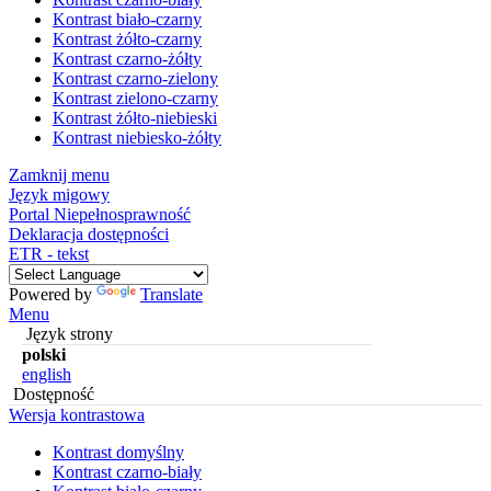
Kontrast biało-czarny
Kontrast żółto-czarny
Kontrast czarno-żółty
Kontrast czarno-zielony
Kontrast zielono-czarny
Kontrast żółto-niebieski
Kontrast niebiesko-żółty
Zamknij menu
Język migowy
Portal Niepełnosprawność
Deklaracja dostępności
ETR - tekst
Powered by
Translate
Menu
Język strony
polski
english
Dostępność
Wersja kontrastowa
Kontrast domyślny
Kontrast czarno-biały