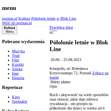
menu
poznan.pl
Kultura
Półolonie letnie w Blok Line
Wróć do poznan.pl
Powiększ tekst
Kultura
Menu
Polecane wydarzenia
Półolonie letnie w Blok
Line
Muzyka
Teatr
26.06 – 25.08.2023
Film
Książki
Kinepolis, ul. Bolesława
Sztuka
Krzywoustego 72, Poznań
Zobacz na
Inne
mapie
Historia
Bilety płatne
Opis
Repertuar
Ruch i aktywność na wiele sposobów
Kino
oraz emocje, jakie daje zdrowa
Spektakle
rywalizacja - oto przepis na
półkolonie dla dzieci w wieku od 6