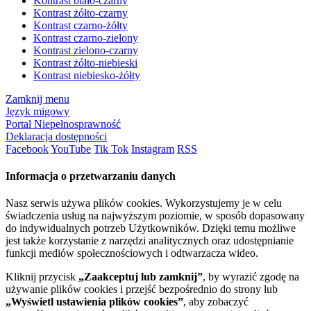
Kontrast biało-czarny
Kontrast żółto-czarny
Kontrast czarno-żółty
Kontrast czarno-zielony
Kontrast zielono-czarny
Kontrast żółto-niebieski
Kontrast niebiesko-żółty
Zamknij menu
Język migowy
Portal Niepełnosprawność
Deklaracja dostępności
Facebook
YouTube
Tik Tok
Instagram
RSS
Informacja o przetwarzaniu danych
Nasz serwis używa plików cookies. Wykorzystujemy je w celu
świadczenia usług na najwyższym poziomie, w sposób dopasowany
do indywidualnych potrzeb Użytkowników. Dzięki temu możliwe
jest także korzystanie z narzędzi analitycznych oraz udostępnianie
funkcji mediów społecznościowych i odtwarzacza wideo.
Kliknij przycisk
„Zaakceptuj lub zamknij”
, by wyrazić zgodę na
używanie plików cookies i przejść bezpośrednio do strony lub
„Wyświetl ustawienia plików cookies”
, aby zobaczyć