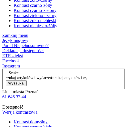
Kontrast żółto-czarny
Kontrast czarno-żółty
Kontrast czarno-zielony
Kontrast zielono-czarny
Kontrast żółto-niebieski
Kontrast niebiesko-żółty
Zamknij menu
Język migowy
Portal Niepełnosprawność
Deklaracja dostępności
ETR - tekst
Facebook
Instagram
Szukaj
szukaj artykułów i wydarzeń
Wyszukaj
Linia miasta Poznań
61 646 33 44
Dostępność
Wersja kontrastowa
Kontrast domyślny
Kontrast czarno-biały