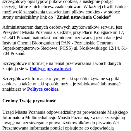
szczegółowy opis typów plików cookies, a następnie podjąć
decyzję, które z nich chcesz zaakceptować. W każdej chwili istnieje
możliwość zarządzania ustawieniami plików cookies - w stopce
strony umieściliśmy link do
"Zmień ustawienia Cookies"
.
Administratorem danych osobowych użytkowników serwisu jest
Prezydent Miasta Poznania z siedzibą przy Placu Kolegiackim 17,
61-841 Poznań, natomiast podmiotem przetwarzającym dane jest
Instytut Chemii Bioorganicznej PAN - Poznańskie Centrum
Superkomputerowo-Sieciowe (PCSS) ul. Noskowskiego 12/14, 61-
704 Poznań.
Szczegółowe informacje na temat przetwarzania Twoich danych
znajdują się w
Polityce prywatności
.
Szczegółowe informacje o tym, w jaki sposób używane są pliki
cookies, a także w jaki sposób można je zablokować lub usunąć,
znajdziesz w
Polityce cookies
.
Cenimy Twoją prywatność
Urząd Miasta Poznania odpowiedzialny za prowadzenie Miejskiego
Informatora Multimedialnego Miasta Poznania, zwraca szczególną
uwagę na przestrzeganie prawa użytkowników do prywatności.
Prezentowana informacja poniżej opisuje za co odpowiadają