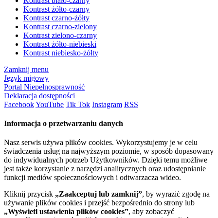
Kontrast biało-czarny
Kontrast żółto-czarny
Kontrast czarno-żółty
Kontrast czarno-zielony
Kontrast zielono-czarny
Kontrast żółto-niebieski
Kontrast niebiesko-żółty
Zamknij menu
Język migowy
Portal Niepełnosprawność
Deklaracja dostępności
Facebook
YouTube
Tik Tok
Instagram
RSS
Informacja o przetwarzaniu danych
Nasz serwis używa plików cookies. Wykorzystujemy je w celu
świadczenia usług na najwyższym poziomie, w sposób dopasowany
do indywidualnych potrzeb Użytkowników. Dzięki temu możliwe
jest także korzystanie z narzędzi analitycznych oraz udostępnianie
funkcji mediów społecznościowych i odtwarzacza wideo.
Kliknij przycisk
„Zaakceptuj lub zamknij”
, by wyrazić zgodę na
używanie plików cookies i przejść bezpośrednio do strony lub
„Wyświetl ustawienia plików cookies”
, aby zobaczyć