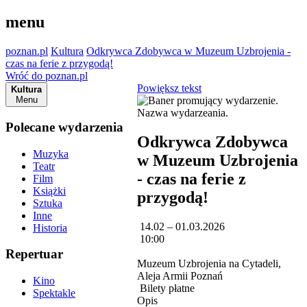
menu
poznan.pl
Kultura
Odkrywca Zdobywca w Muzeum Uzbrojenia -
czas na ferie z przygodą!
Wróć do poznan.pl
Powiększ tekst
Kultura
Menu
Polecane wydarzenia
Odkrywca Zdobywca
Muzyka
w Muzeum Uzbrojenia
Teatr
- czas na ferie z
Film
Książki
przygodą!
Sztuka
Inne
14.02 – 01.03.2026
Historia
10:00
Repertuar
Muzeum Uzbrojenia na Cytadeli,
Aleja Armii Poznań
Kino
Bilety płatne
Spektakle
Opis