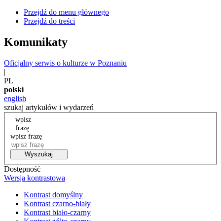
Przejdź do menu głównego
Przejdź do treści
Komunikaty
Oficjalny serwis o kulturze w Poznaniu
|
PL
polski
english
szukaj artykułów i wydarzeń
wpisz
frazę
wpisz frazę
Wyszukaj
Dostępność
Wersja kontrastowa
Kontrast domyślny
Kontrast czarno-biały
Kontrast biało-czarny