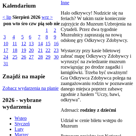
Inne
Kalendarium
Halo odkrywcy! Nudzicie się na
< lip
Sierpień 2026
wrz >
feriach? W takim razie koniecznie
pon
wto
śro
czw
pią
sob
nie
zajrzyjcie do Muzeum Uzbrojenia na
Cytadeli. Przez dwa tygodnie
1
2
Muzealnicy zapraszają na nową
3
4
5
6
7
8
9
odsłonę gry Odkrywcy Zdobywcy.
10
11
12
13
14
15
16
17
18
19
20
21
22
23
Wystarczy przy kasie biletowej
zabrać mapę Odkrywcy Zdobywcy i
24
25
26
27
28
29
30
wyruszyć na zwiedzanie muzeum
31
rozwiązując po drodze zagadki i
łamigłówki. Trzeba być uważnym!
Znajdź na mapie
Gra Odkrywca Zdobywca polega na
zaangażowaniu rodzin w poznawanie
Zobacz wydarzenia na planie
danego miejsca poprzez zabawę
zgodnie z hasłem "Uczy, bawi,
2026 - wybrane
odkrywa".
wydarzenia
Adresaci:
rodziny z dziećmi
Wstęp
Udział w cenie biletu wstępu do
Styczeń
Muzeum
Luty
Marzec