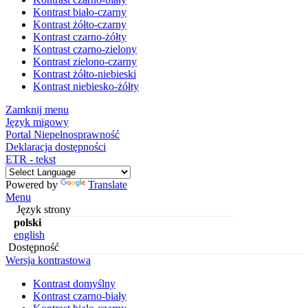
Kontrast biało-czarny
Kontrast żółto-czarny
Kontrast czarno-żółty
Kontrast czarno-zielony
Kontrast zielono-czarny
Kontrast żółto-niebieski
Kontrast niebiesko-żółty
Zamknij menu
Język migowy
Portal Niepełnosprawność
Deklaracja dostępności
ETR - tekst
Powered by
Translate
Menu
Język strony
polski
english
Dostępność
Wersja kontrastowa
Kontrast domyślny
Kontrast czarno-biały