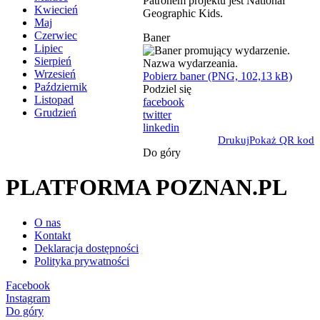
Patronem projektu jest National
Kwiecień
Geographic Kids.
Maj
Czerwiec
Baner
Lipiec
Sierpień
Wrzesień
Pobierz baner (PNG, 102,13 kB)
Październik
Podziel się
Listopad
facebook
Grudzień
twitter
linkedin
Drukuj
Pokaż QR kod
Do góry
PLATFORMA POZNAN.PL
O nas
Kontakt
Deklaracja dostępności
Polityka prywatności
Facebook
Instagram
Do góry