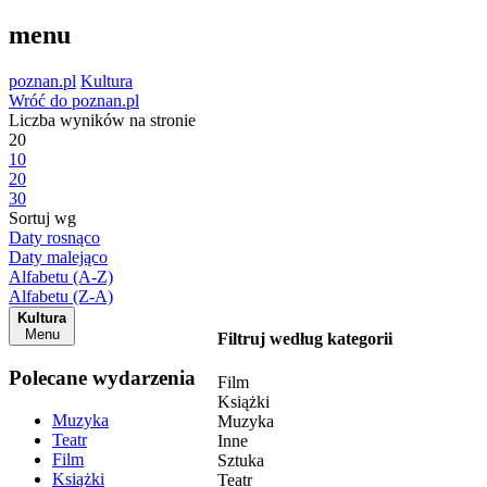
menu
poznan.pl
Kultura
Wróć do poznan.pl
Liczba wyników na stronie
20
10
20
30
Sortuj wg
Daty rosnąco
Daty malejąco
Alfabetu (A-Z)
Alfabetu (Z-A)
Kultura
Menu
Filtruj według kategorii
Polecane wydarzenia
Film
Książki
Muzyka
Muzyka
Teatr
Inne
Film
Sztuka
Książki
Teatr