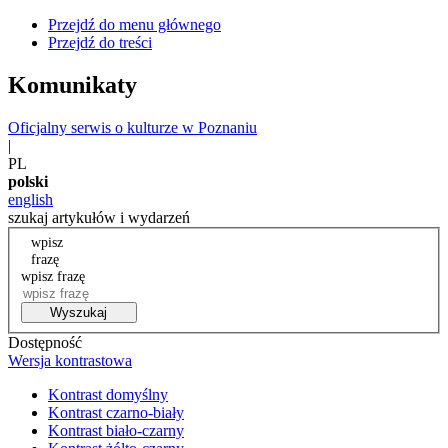
Przejdź do menu głównego
Przejdź do treści
Komunikaty
Oficjalny serwis o kulturze w Poznaniu
|
PL
polski
english
szukaj artykułów i wydarzeń
wpisz
frazę
wpisz frazę
Wyszukaj
Dostępność
Wersja kontrastowa
Kontrast domyślny
Kontrast czarno-biały
Kontrast biało-czarny