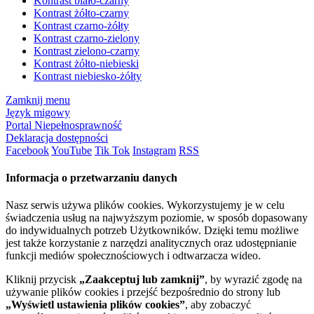
Kontrast biało-czarny
Kontrast żółto-czarny
Kontrast czarno-żółty
Kontrast czarno-zielony
Kontrast zielono-czarny
Kontrast żółto-niebieski
Kontrast niebiesko-żółty
Zamknij menu
Język migowy
Portal Niepełnosprawność
Deklaracja dostępności
Facebook
YouTube
Tik Tok
Instagram
RSS
Informacja o przetwarzaniu danych
Nasz serwis używa plików cookies. Wykorzystujemy je w celu
świadczenia usług na najwyższym poziomie, w sposób dopasowany
do indywidualnych potrzeb Użytkowników. Dzięki temu możliwe
jest także korzystanie z narzędzi analitycznych oraz udostępnianie
funkcji mediów społecznościowych i odtwarzacza wideo.
Kliknij przycisk
„Zaakceptuj lub zamknij”
, by wyrazić zgodę na
używanie plików cookies i przejść bezpośrednio do strony lub
„Wyświetl ustawienia plików cookies”
, aby zobaczyć