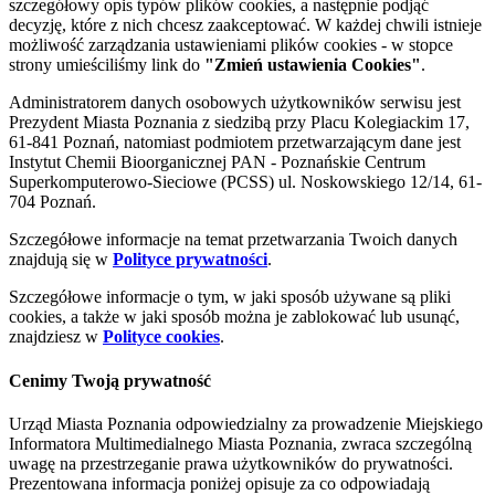
szczegółowy opis typów plików cookies, a następnie podjąć
decyzję, które z nich chcesz zaakceptować. W każdej chwili istnieje
możliwość zarządzania ustawieniami plików cookies - w stopce
strony umieściliśmy link do
"Zmień ustawienia Cookies"
.
Administratorem danych osobowych użytkowników serwisu jest
Prezydent Miasta Poznania z siedzibą przy Placu Kolegiackim 17,
61-841 Poznań, natomiast podmiotem przetwarzającym dane jest
Instytut Chemii Bioorganicznej PAN - Poznańskie Centrum
Superkomputerowo-Sieciowe (PCSS) ul. Noskowskiego 12/14, 61-
704 Poznań.
Szczegółowe informacje na temat przetwarzania Twoich danych
znajdują się w
Polityce prywatności
.
Szczegółowe informacje o tym, w jaki sposób używane są pliki
cookies, a także w jaki sposób można je zablokować lub usunąć,
znajdziesz w
Polityce cookies
.
Cenimy Twoją prywatność
Urząd Miasta Poznania odpowiedzialny za prowadzenie Miejskiego
Informatora Multimedialnego Miasta Poznania, zwraca szczególną
uwagę na przestrzeganie prawa użytkowników do prywatności.
Prezentowana informacja poniżej opisuje za co odpowiadają