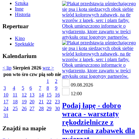
Sztuka
Inne
Historia
Repertuar
Kino
Spektakle
Kalendarium
< lip
Sierpień 2026
wrz >
pon
wto
śro
czw
pią
sob
nie
1
2
09.08.2026
3
4
5
6
7
8
9
12:00
10
11
12
13
14
15
16
17
18
19
20
21
22
23
Podaj łapę - dobro
24
25
26
27
28
29
30
wraca - warsztaty
31
rękodzielnicze z
Znajdź na mapie
tworzenia zabawek dla
zwierząt