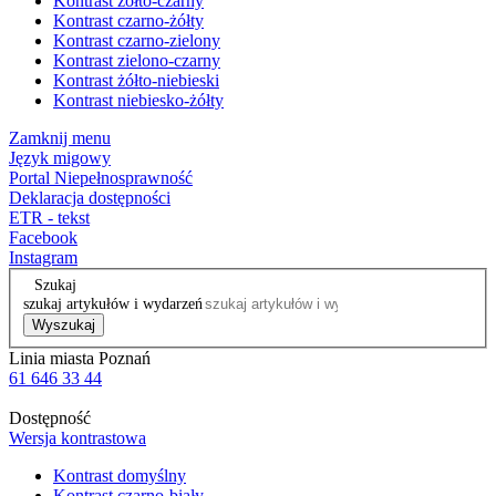
Kontrast żółto-czarny
Kontrast czarno-żółty
Kontrast czarno-zielony
Kontrast zielono-czarny
Kontrast żółto-niebieski
Kontrast niebiesko-żółty
Zamknij menu
Język migowy
Portal Niepełnosprawność
Deklaracja dostępności
ETR - tekst
Facebook
Instagram
Szukaj
szukaj artykułów i wydarzeń
Wyszukaj
Linia miasta Poznań
61 646 33 44
Dostępność
Wersja kontrastowa
Kontrast domyślny
Kontrast czarno-biały