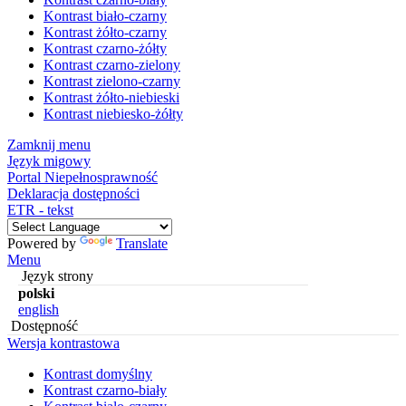
Kontrast biało-czarny
Kontrast żółto-czarny
Kontrast czarno-żółty
Kontrast czarno-zielony
Kontrast zielono-czarny
Kontrast żółto-niebieski
Kontrast niebiesko-żółty
Zamknij menu
Język migowy
Portal Niepełnosprawność
Deklaracja dostępności
ETR - tekst
Powered by
Translate
Menu
Język strony
polski
english
Dostępność
Wersja kontrastowa
Kontrast domyślny
Kontrast czarno-biały