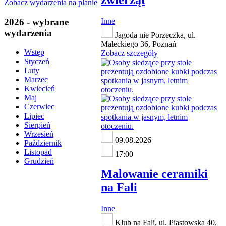
Zobacz wydarzenia na planie
2026 - wybrane
Inne
wydarzenia
Jagoda nie Porzeczka, ul.
Małeckiego 36, Poznań
Wstęp
Zobacz szczegóły
Styczeń
Luty
Marzec
Kwiecień
Maj
Czerwiec
Lipiec
Sierpień
Wrzesień
09.08.2026
Październik
Listopad
17:00
Grudzień
Malowanie ceramiki
na Fali
Inne
Klub na Fali, ul. Piastowska 40,