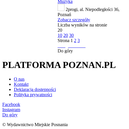
Muzyka
2progi, al. Niepodległości 36,
Poznań
Zobacz szczegóły
Liczba wyników na stronie
20
10
20
30
Strona
1
2
3
następna strona
Do góry
PLATFORMA POZNAN.PL
O nas
Kontakt
Deklaracja dostępności
Polityka prywatności
Facebook
Instagram
Do góry
© Wydawnictwo Miejskie Posnania