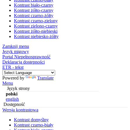
Kontrast biało-czarny
Kontrast żółto-czarny
Kontrast czarno-żółty
Kontrast czarno-zielony
Kontrast zielono-czarny
Kontrast żółto-niebieski
Kontrast niebiesko-żółty
Zamknij menu
Język migowy
Portal Niepełnosprawność
Deklaracja dostępności
ETR - tekst
Powered by
Translate
Menu
Język strony
polski
english
Dostępność
Wersja kontrastowa
Kontrast domyślny
Kontrast czarno-biały