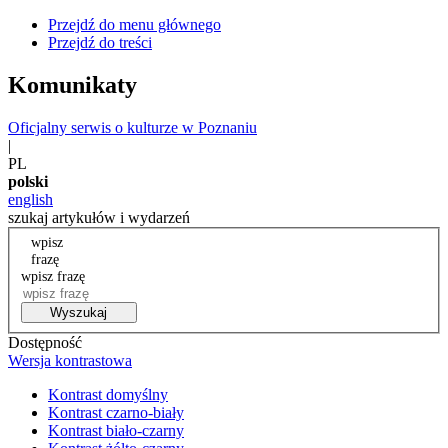
Przejdź do menu głównego
Przejdź do treści
Komunikaty
Oficjalny serwis o kulturze w Poznaniu
|
PL
polski
english
szukaj artykułów i wydarzeń
wpisz
frazę
wpisz frazę
Wyszukaj
Dostępność
Wersja kontrastowa
Kontrast domyślny
Kontrast czarno-biały
Kontrast biało-czarny