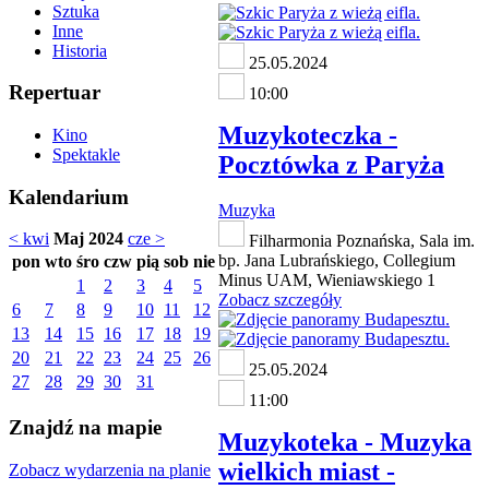
Sztuka
Inne
Historia
25.05.2024
Repertuar
10:00
Muzykoteczka -
Kino
Spektakle
Pocztówka z Paryża
Kalendarium
Muzyka
< kwi
Maj 2024
cze >
Filharmonia Poznańska, Sala im.
bp. Jana Lubrańskiego, Collegium
pon
wto
śro
czw
pią
sob
nie
Minus UAM, Wieniawskiego 1
1
2
3
4
5
Zobacz szczegóły
6
7
8
9
10
11
12
13
14
15
16
17
18
19
20
21
22
23
24
25
26
25.05.2024
27
28
29
30
31
11:00
Znajdź na mapie
Muzykoteka - Muzyka
wielkich miast -
Zobacz wydarzenia na planie