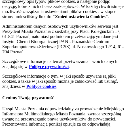
szczegółowy opis typów plików cookies, a następnie podjąć
decyzję, które z nich chcesz zaakceptować. W każdej chwili istnieje
możliwość zarządzania ustawieniami plików cookies - w stopce
strony umieściliśmy link do
"Zmień ustawienia Cookies"
.
Administratorem danych osobowych użytkowników serwisu jest
Prezydent Miasta Poznania z siedzibą przy Placu Kolegiackim 17,
61-841 Poznań, natomiast podmiotem przetwarzającym dane jest
Instytut Chemii Bioorganicznej PAN - Poznańskie Centrum
Superkomputerowo-Sieciowe (PCSS) ul. Noskowskiego 12/14, 61-
704 Poznań.
Szczegółowe informacje na temat przetwarzania Twoich danych
znajdują się w
Polityce prywatności
.
Szczegółowe informacje o tym, w jaki sposób używane są pliki
cookies, a także w jaki sposób można je zablokować lub usunąć,
znajdziesz w
Polityce cookies
.
Cenimy Twoją prywatność
Urząd Miasta Poznania odpowiedzialny za prowadzenie Miejskiego
Informatora Multimedialnego Miasta Poznania, zwraca szczególną
uwagę na przestrzeganie prawa użytkowników do prywatności.
Prezentowana informacja poniżej opisuje za co odpowiadają