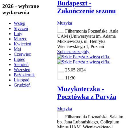
Budapeszt -
2026 - wybrane
Zakończenie sezonu
wydarzenia
Muzyka
Wstęp
Styczeń
Filharmonia Poznańska, Aula
Luty
UAM (Uniwersytetu im. Adama
Marzec
Mickiewicza), ul. Henryka
Kwiecień
Wieniawskiego 1, Poznań
Maj
Zobacz szczegóły
Czerwiec
Lipiec
Sierpień
Wrzesień
25.05.2024
Październik
11:30
Listopad
Grudzień
Muzykoteczka -
Pocztówka z Paryża
Muzyka
Filharmonia Poznańska, Sala im.
bp. Jana Lubrańskiego, Collegium
Minus UAM, Wieniawskiego 1