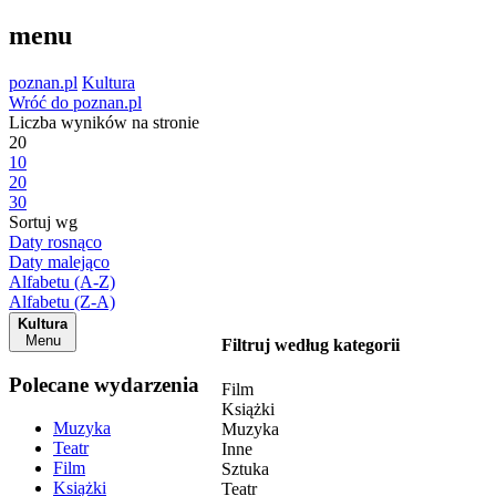
menu
poznan.pl
Kultura
Wróć do poznan.pl
Liczba wyników na stronie
20
10
20
30
Sortuj wg
Daty rosnąco
Daty malejąco
Alfabetu (A-Z)
Alfabetu (Z-A)
Kultura
Menu
Filtruj według kategorii
Polecane wydarzenia
Film
Książki
Muzyka
Muzyka
Teatr
Inne
Film
Sztuka
Książki
Teatr