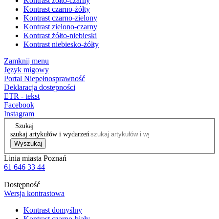
Kontrast żółto-czarny
Kontrast czarno-żółty
Kontrast czarno-zielony
Kontrast zielono-czarny
Kontrast żółto-niebieski
Kontrast niebiesko-żółty
Zamknij menu
Język migowy
Portal Niepełnosprawność
Deklaracja dostępności
ETR - tekst
Facebook
Instagram
Szukaj
szukaj artykułów i wydarzeń
Wyszukaj
Linia miasta Poznań
61 646 33 44
Dostępność
Wersja kontrastowa
Kontrast domyślny
Kontrast czarno-biały