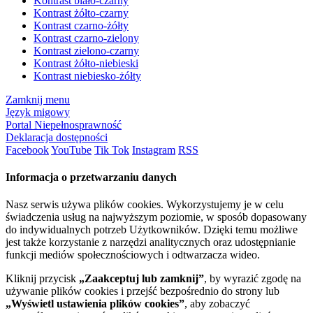
Kontrast biało-czarny
Kontrast żółto-czarny
Kontrast czarno-żółty
Kontrast czarno-zielony
Kontrast zielono-czarny
Kontrast żółto-niebieski
Kontrast niebiesko-żółty
Zamknij menu
Język migowy
Portal Niepełnosprawność
Deklaracja dostępności
Facebook
YouTube
Tik Tok
Instagram
RSS
Informacja o przetwarzaniu danych
Nasz serwis używa plików cookies. Wykorzystujemy je w celu
świadczenia usług na najwyższym poziomie, w sposób dopasowany
do indywidualnych potrzeb Użytkowników. Dzięki temu możliwe
jest także korzystanie z narzędzi analitycznych oraz udostępnianie
funkcji mediów społecznościowych i odtwarzacza wideo.
Kliknij przycisk
„Zaakceptuj lub zamknij”
, by wyrazić zgodę na
używanie plików cookies i przejść bezpośrednio do strony lub
„Wyświetl ustawienia plików cookies”
, aby zobaczyć