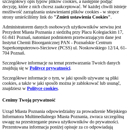
szczegółowy opis typów plików cookies, a następnie podjąć
decyzję, które z nich chcesz zaakceptować. W każdej chwili istnieje
możliwość zarządzania ustawieniami plików cookies - w stopce
strony umieściliśmy link do
"Zmień ustawienia Cookies"
.
Administratorem danych osobowych użytkowników serwisu jest
Prezydent Miasta Poznania z siedzibą przy Placu Kolegiackim 17,
61-841 Poznań, natomiast podmiotem przetwarzającym dane jest
Instytut Chemii Bioorganicznej PAN - Poznańskie Centrum
Superkomputerowo-Sieciowe (PCSS) ul. Noskowskiego 12/14, 61-
704 Poznań.
Szczegółowe informacje na temat przetwarzania Twoich danych
znajdują się w
Polityce prywatności
.
Szczegółowe informacje o tym, w jaki sposób używane są pliki
cookies, a także w jaki sposób można je zablokować lub usunąć,
znajdziesz w
Polityce cookies
.
Cenimy Twoją prywatność
Urząd Miasta Poznania odpowiedzialny za prowadzenie Miejskiego
Informatora Multimedialnego Miasta Poznania, zwraca szczególną
uwagę na przestrzeganie prawa użytkowników do prywatności.
Prezentowana informacja poniżej opisuje za co odpowiadają