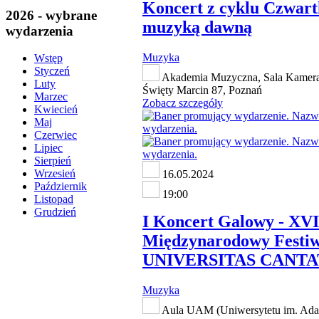
Koncert z cyklu Czwart
2026 - wybrane
muzyką dawną
wydarzenia
Muzyka
Wstęp
Styczeń
Akademia Muzyczna, Sala Kameral
Luty
Święty Marcin 87, Poznań
Marzec
Zobacz szczegóły
Kwiecień
Maj
Czerwiec
Lipiec
Sierpień
Wrzesień
16.05.2024
Październik
19:00
Listopad
Grudzień
I Koncert Galowy - XVI
Międzynarodowy Festiw
UNIVERSITAS CANTAT
Muzyka
Aula UAM (Uniwersytetu im. Ad