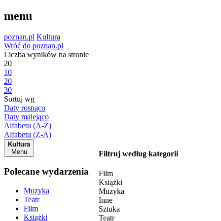
menu
poznan.pl
Kultura
Wróć do poznan.pl
Liczba wyników na stronie
20
10
20
30
Sortuj wg
Daty rosnąco
Daty malejąco
Alfabetu (A-Z)
Alfabetu (Z-A)
Kultura
Menu
Filtruj według kategorii
Polecane wydarzenia
Film
Książki
Muzyka
Muzyka
Teatr
Inne
Film
Sztuka
Książki
Teatr