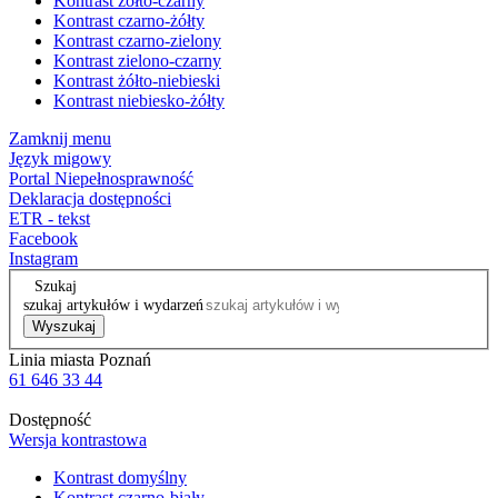
Kontrast żółto-czarny
Kontrast czarno-żółty
Kontrast czarno-zielony
Kontrast zielono-czarny
Kontrast żółto-niebieski
Kontrast niebiesko-żółty
Zamknij menu
Język migowy
Portal Niepełnosprawność
Deklaracja dostępności
ETR - tekst
Facebook
Instagram
Szukaj
szukaj artykułów i wydarzeń
Wyszukaj
Linia miasta Poznań
61 646 33 44
Dostępność
Wersja kontrastowa
Kontrast domyślny
Kontrast czarno-biały