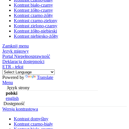
Kontrast biało-czarny
Kontrast żółto-czarny
Kontrast czarno-żółty
Kontrast czarno-zielony
Kontrast zielono-czarny
Kontrast żółto-niebieski
Kontrast niebiesko-żółty
Zamknij menu
Język migowy
Portal Niepełnosprawność
Deklaracja dostępności
ETR - tekst
Powered by
Translate
Menu
Język strony
polski
english
Dostępność
Wersja kontrastowa
Kontrast domyślny
Kontrast czarno-biały