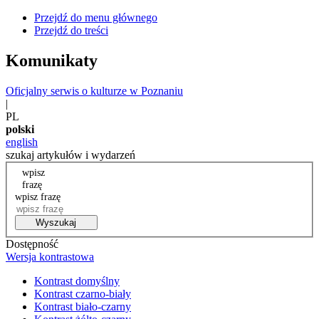
Przejdź do menu głównego
Przejdź do treści
Komunikaty
Oficjalny serwis o kulturze w Poznaniu
|
PL
polski
english
szukaj artykułów i wydarzeń
wpisz
frazę
wpisz frazę
Wyszukaj
Dostępność
Wersja kontrastowa
Kontrast domyślny
Kontrast czarno-biały
Kontrast biało-czarny