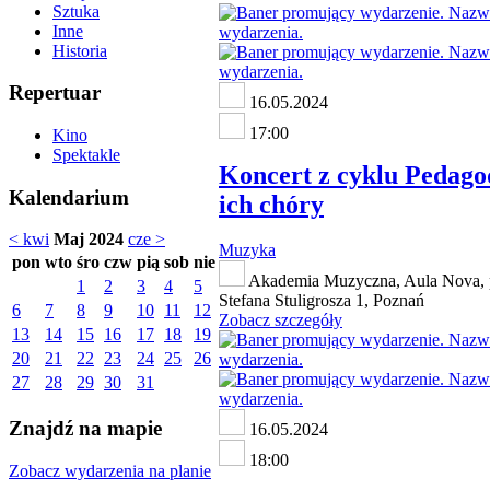
Sztuka
Inne
Historia
Repertuar
16.05.2024
17:00
Kino
Spektakle
Koncert z cyklu Pedago
Kalendarium
ich chóry
< kwi
Maj 2024
cze >
Muzyka
pon
wto
śro
czw
pią
sob
nie
Akademia Muzyczna, Aula Nova, 
1
2
3
4
5
Stefana Stuligrosza 1, Poznań
6
7
8
9
10
11
12
Zobacz szczegóły
13
14
15
16
17
18
19
20
21
22
23
24
25
26
27
28
29
30
31
Znajdź na mapie
16.05.2024
18:00
Zobacz wydarzenia na planie