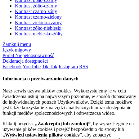
Kontrast biało-czarny
Kontrast żółto-czarny
Kontrast czarno-żółty
Kontrast czarno-zielony
Kontrast zielono-czarny
Kontrast żółto-niebieski
Kontrast niebiesko-żółty
Zamknij menu
Język migowy
Portal Niepełnosprawność
Deklaracja dostępności
Facebook
YouTube
Tik Tok
Instagram
RSS
Informacja o przetwarzaniu danych
Nasz serwis używa plików cookies. Wykorzystujemy je w celu
świadczenia usług na najwyższym poziomie, w sposób dopasowany
do indywidualnych potrzeb Użytkowników. Dzięki temu możliwe
jest także korzystanie z narzędzi analitycznych oraz udostępnianie
funkcji mediów społecznościowych i odtwarzacza wideo.
Kliknij przycisk
„Zaakceptuj lub zamknij”
, by wyrazić zgodę na
używanie plików cookies i przejść bezpośrednio do strony lub
„Wyświetl ustawienia plików cookies”
, aby zobaczyć