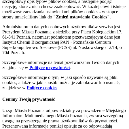
szczegółowy opis typów plików cookies, a następnie podjąć
decyzję, które z nich chcesz zaakceptować. W każdej chwili istnieje
możliwość zarządzania ustawieniami plików cookies - w stopce
strony umieściliśmy link do
"Zmień ustawienia Cookies"
.
Administratorem danych osobowych użytkowników serwisu jest
Prezydent Miasta Poznania z siedzibą przy Placu Kolegiackim 17,
61-841 Poznań, natomiast podmiotem przetwarzającym dane jest
Instytut Chemii Bioorganicznej PAN - Poznańskie Centrum
Superkomputerowo-Sieciowe (PCSS) ul. Noskowskiego 12/14, 61-
704 Poznań.
Szczegółowe informacje na temat przetwarzania Twoich danych
znajdują się w
Polityce prywatności
.
Szczegółowe informacje o tym, w jaki sposób używane są pliki
cookies, a także w jaki sposób można je zablokować lub usunąć,
znajdziesz w
Polityce cookies
.
Cenimy Twoją prywatność
Urząd Miasta Poznania odpowiedzialny za prowadzenie Miejskiego
Informatora Multimedialnego Miasta Poznania, zwraca szczególną
uwagę na przestrzeganie prawa użytkowników do prywatności.
Prezentowana informacja poniżej opisuje za co odpowiadają