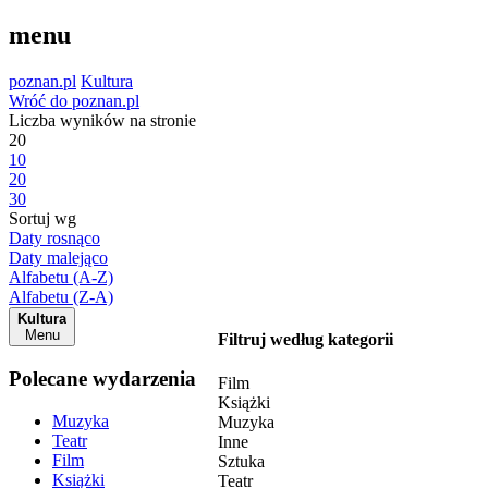
menu
poznan.pl
Kultura
Wróć do poznan.pl
Liczba wyników na stronie
20
10
20
30
Sortuj wg
Daty rosnąco
Daty malejąco
Alfabetu (A-Z)
Alfabetu (Z-A)
Kultura
Menu
Filtruj według kategorii
Polecane wydarzenia
Film
Książki
Muzyka
Muzyka
Teatr
Inne
Film
Sztuka
Książki
Teatr