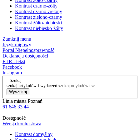
Kontrast żółto-czarny
Kontrast czarno-żółty
Kontrast czarno-zielony
Kontrast zielono-czarny
Kontrast żółto-niebieski
Kontrast niebiesko-żółty
Zamknij menu
Język migowy
Portal Niepełnosprawność
Deklaracja dostępności
ETR - tekst
Facebook
Instagram
Szukaj
szukaj artykułów i wydarzeń
Wyszukaj
Linia miasta Poznań
61 646 33 44
Dostępność
Wersja kontrastowa
Kontrast domyślny
Kontrast czarno-biały