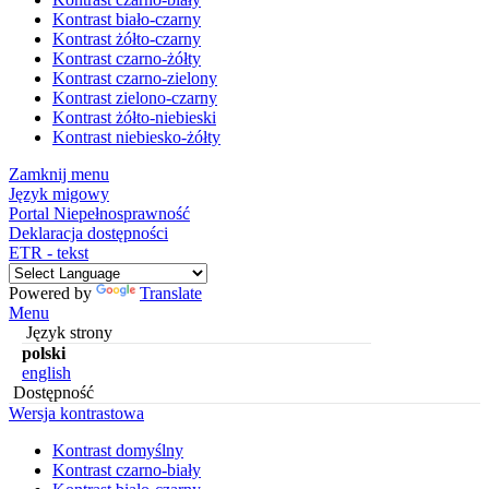
Kontrast biało-czarny
Kontrast żółto-czarny
Kontrast czarno-żółty
Kontrast czarno-zielony
Kontrast zielono-czarny
Kontrast żółto-niebieski
Kontrast niebiesko-żółty
Zamknij menu
Język migowy
Portal Niepełnosprawność
Deklaracja dostępności
ETR - tekst
Powered by
Translate
Menu
Język strony
polski
english
Dostępność
Wersja kontrastowa
Kontrast domyślny
Kontrast czarno-biały