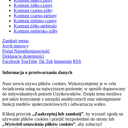
Kontrast biało-czarny
Kontrast żółto-czarny
Kontrast czarno-żółty
Kontrast czarno-zielony
Kontrast zielono-czarny
Kontrast żółto-niebieski
Kontrast niebiesko-żółty
Zamknij menu
Język migowy
Portal Niepełnosprawność
Deklaracja dostępności
Facebook
YouTube
Tik Tok
Instagram
RSS
Informacja o przetwarzaniu danych
Nasz serwis używa plików cookies. Wykorzystujemy je w celu
świadczenia usług na najwyższym poziomie, w sposób dopasowany
do indywidualnych potrzeb Użytkowników. Dzięki temu możliwe
jest także korzystanie z narzędzi analitycznych oraz udostępnianie
funkcji mediów społecznościowych i odtwarzacza wideo.
Kliknij przycisk
„Zaakceptuj lub zamknij”
, by wyrazić zgodę na
używanie plików cookies i przejść bezpośrednio do strony lub
„Wyświetl ustawienia plików cookies”
, aby zobaczyć