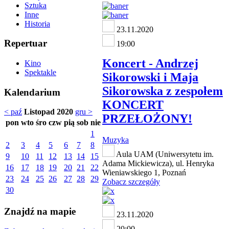
Sztuka
Inne
Historia
23.11.2020
Repertuar
19:00
Koncert - Andrzej
Kino
Spektakle
Sikorowski i Maja
Sikorowska z zespołem
Kalendarium
KONCERT
< paź
Listopad 2020
gru >
PRZEŁOŻONY!
pon
wto
śro
czw
pią
sob
nie
1
Muzyka
2
3
4
5
6
7
8
Aula UAM (Uniwersytetu im.
9
10
11
12
13
14
15
Adama Mickiewicza), ul. Henryka
16
17
18
19
20
21
22
Wieniawskiego 1, Poznań
23
24
25
26
27
28
29
Zobacz szczegóły
30
Znajdź na mapie
23.11.2020
20:00