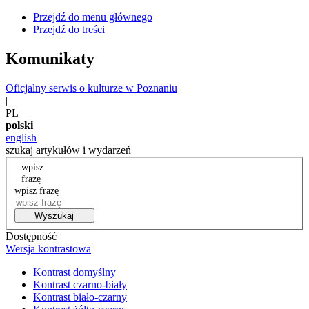
Przejdź do menu głównego
Przejdź do treści
Komunikaty
Oficjalny serwis o kulturze w Poznaniu
|
PL
polski
english
szukaj artykułów i wydarzeń
wpisz
frazę
wpisz frazę
Wyszukaj
Dostępność
Wersja kontrastowa
Kontrast domyślny
Kontrast czarno-biały
Kontrast biało-czarny