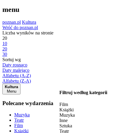
menu
poznan.pl
Kultura
Wróć do poznan.pl
Liczba wyników na stronie
20
10
20
30
Sortuj wg
Daty rosnąco
Daty malejąco
Alfabetu (A-Z)
Alfabetu (Z-A)
Kultura
Menu
Filtruj według kategorii
Polecane wydarzenia
Film
Książki
Muzyka
Muzyka
Teatr
Inne
Film
Sztuka
Książki
Teatr