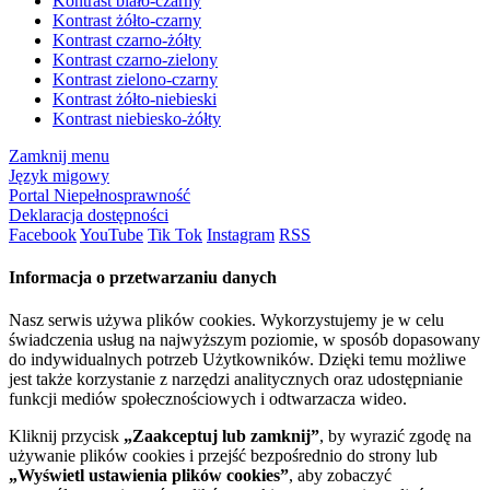
Kontrast biało-czarny
Kontrast żółto-czarny
Kontrast czarno-żółty
Kontrast czarno-zielony
Kontrast zielono-czarny
Kontrast żółto-niebieski
Kontrast niebiesko-żółty
Zamknij menu
Język migowy
Portal Niepełnosprawność
Deklaracja dostępności
Facebook
YouTube
Tik Tok
Instagram
RSS
Informacja o przetwarzaniu danych
Nasz serwis używa plików cookies. Wykorzystujemy je w celu
świadczenia usług na najwyższym poziomie, w sposób dopasowany
do indywidualnych potrzeb Użytkowników. Dzięki temu możliwe
jest także korzystanie z narzędzi analitycznych oraz udostępnianie
funkcji mediów społecznościowych i odtwarzacza wideo.
Kliknij przycisk
„Zaakceptuj lub zamknij”
, by wyrazić zgodę na
używanie plików cookies i przejść bezpośrednio do strony lub
„Wyświetl ustawienia plików cookies”
, aby zobaczyć