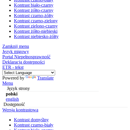
Kontrast biało-czarny
Kontrast żółto-czarny
Kontrast czarno-żółty
Kontrast czarno-zielony
Kontrast zielono-czarny
Kontrast żółto-niebieski
Kontrast niebiesko-żółty
Zamknij menu
Język migowy
Portal Niepełnosprawność
Deklaracja dostępności
ETR - tekst
Powered by
Translate
Menu
Język strony
polski
english
Dostępność
Wersja kontrastowa
Kontrast domyślny
Kontrast czarno-biały