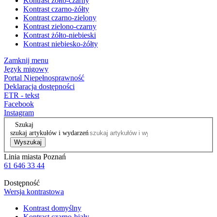
Kontrast żółto-czarny
Kontrast czarno-żółty
Kontrast czarno-zielony
Kontrast zielono-czarny
Kontrast żółto-niebieski
Kontrast niebiesko-żółty
Zamknij menu
Język migowy
Portal Niepełnosprawność
Deklaracja dostępności
ETR - tekst
Facebook
Instagram
Szukaj
szukaj artykułów i wydarzeń
Wyszukaj
Linia miasta Poznań
61 646 33 44
Dostępność
Wersja kontrastowa
Kontrast domyślny
Kontrast czarno-biały