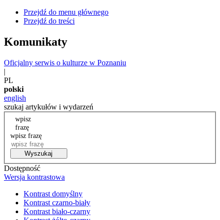
Przejdź do menu głównego
Przejdź do treści
Komunikaty
Oficjalny serwis o kulturze w Poznaniu
|
PL
polski
english
szukaj artykułów i wydarzeń
wpisz
frazę
wpisz frazę
Wyszukaj
Dostępność
Wersja kontrastowa
Kontrast domyślny
Kontrast czarno-biały
Kontrast biało-czarny