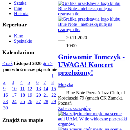
Sztuka
Inne
Historia
Repertuar
Kino
20.11.2020
Spektakle
19:00
Kalendarium
Gniewomir Tomczyk -
UWAGA! Koncert
< paź
Listopad 2020
gru >
pon
wto
śro
czw
pią
sob
nie
przełożony!
1
2
3
4
5
6
7
8
Muzyka
9
10
11
12
13
14
15
Blue Note Poznań Jazz Club, ul.
16
17
18
19
20
21
22
Kościuszki 79 (gmach CK Zamek),
23
24
25
26
27
28
29
Poznań
30
Zobacz szczegóły
Znajdź na mapie