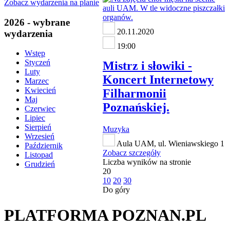
Zobacz wydarzenia na planie
2026 - wybrane
20.11.2020
wydarzenia
19:00
Wstęp
Styczeń
Mistrz i słowiki -
Luty
Koncert Internetowy
Marzec
Kwiecień
Filharmonii
Maj
Poznańskiej.
Czerwiec
Lipiec
Sierpień
Muzyka
Wrzesień
Aula UAM, ul. Wieniawskiego 1
Październik
Zobacz szczegóły
Listopad
Liczba wyników na stronie
Grudzień
20
10
20
30
Do góry
PLATFORMA POZNAN.PL