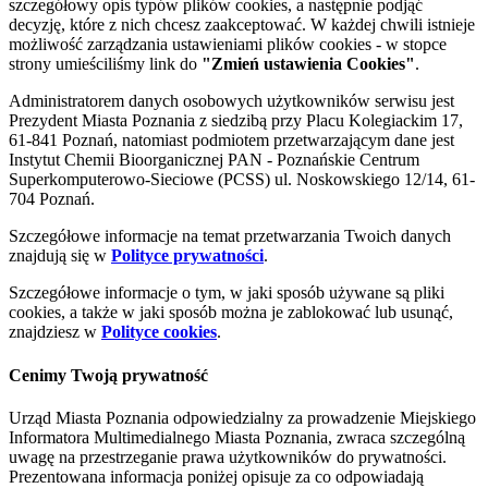
szczegółowy opis typów plików cookies, a następnie podjąć
decyzję, które z nich chcesz zaakceptować. W każdej chwili istnieje
możliwość zarządzania ustawieniami plików cookies - w stopce
strony umieściliśmy link do
"Zmień ustawienia Cookies"
.
Administratorem danych osobowych użytkowników serwisu jest
Prezydent Miasta Poznania z siedzibą przy Placu Kolegiackim 17,
61-841 Poznań, natomiast podmiotem przetwarzającym dane jest
Instytut Chemii Bioorganicznej PAN - Poznańskie Centrum
Superkomputerowo-Sieciowe (PCSS) ul. Noskowskiego 12/14, 61-
704 Poznań.
Szczegółowe informacje na temat przetwarzania Twoich danych
znajdują się w
Polityce prywatności
.
Szczegółowe informacje o tym, w jaki sposób używane są pliki
cookies, a także w jaki sposób można je zablokować lub usunąć,
znajdziesz w
Polityce cookies
.
Cenimy Twoją prywatność
Urząd Miasta Poznania odpowiedzialny za prowadzenie Miejskiego
Informatora Multimedialnego Miasta Poznania, zwraca szczególną
uwagę na przestrzeganie prawa użytkowników do prywatności.
Prezentowana informacja poniżej opisuje za co odpowiadają