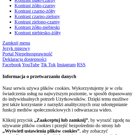
Kontrast biało-czarny
Kontrast żółto-czarny
Kontrast czarno-żółty
Kontrast czarno-zielony
Kontrast zielono-czarny
Kontrast żółto-niebieski
Kontrast niebiesko-żółty
Zamknij menu
Język migowy
Portal Niepełnosprawność
Deklaracja dostępności
Facebook
YouTube
Tik Tok
Instagram
RSS
Informacja o przetwarzaniu danych
Nasz serwis używa plików cookies. Wykorzystujemy je w celu
świadczenia usług na najwyższym poziomie, w sposób dopasowany
do indywidualnych potrzeb Użytkowników. Dzięki temu możliwe
jest także korzystanie z narzędzi analitycznych oraz udostępnianie
funkcji mediów społecznościowych i odtwarzacza wideo.
Kliknij przycisk
„Zaakceptuj lub zamknij”
, by wyrazić zgodę na
używanie plików cookies i przejść bezpośrednio do strony lub
„Wyświetl ustawienia plików cookies”
, aby zobaczyć