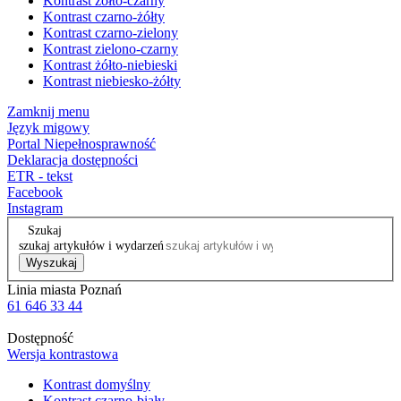
Kontrast żółto-czarny
Kontrast czarno-żółty
Kontrast czarno-zielony
Kontrast zielono-czarny
Kontrast żółto-niebieski
Kontrast niebiesko-żółty
Zamknij menu
Język migowy
Portal Niepełnosprawność
Deklaracja dostępności
ETR - tekst
Facebook
Instagram
Szukaj
szukaj artykułów i wydarzeń
Wyszukaj
Linia miasta Poznań
61 646 33 44
Dostępność
Wersja kontrastowa
Kontrast domyślny
Kontrast czarno-biały