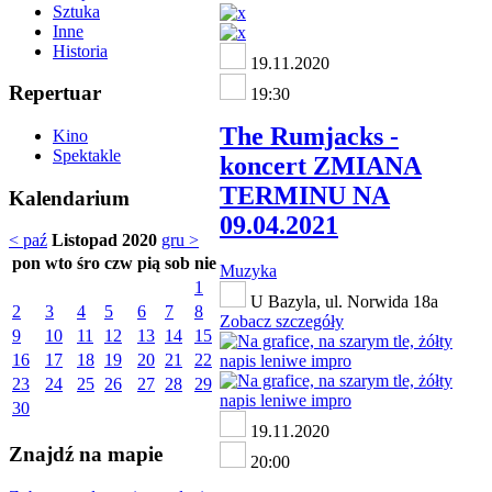
Sztuka
Inne
Historia
19.11.2020
Repertuar
19:30
The Rumjacks -
Kino
Spektakle
koncert ZMIANA
TERMINU NA
Kalendarium
09.04.2021
< paź
Listopad 2020
gru >
pon
wto
śro
czw
pią
sob
nie
Muzyka
1
U Bazyla, ul. Norwida 18a
2
3
4
5
6
7
8
Zobacz szczegóły
9
10
11
12
13
14
15
16
17
18
19
20
21
22
23
24
25
26
27
28
29
30
19.11.2020
Znajdź na mapie
20:00