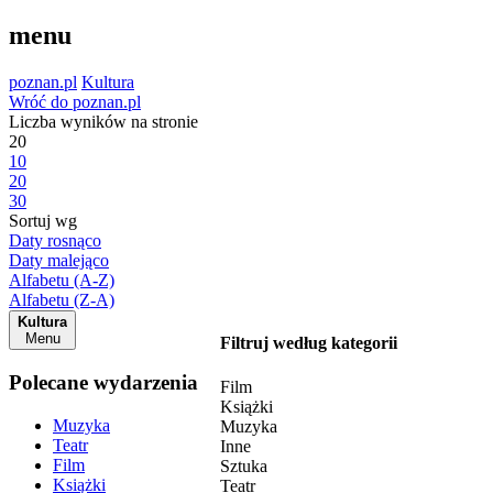
menu
poznan.pl
Kultura
Wróć do poznan.pl
Liczba wyników na stronie
20
10
20
30
Sortuj wg
Daty rosnąco
Daty malejąco
Alfabetu (A-Z)
Alfabetu (Z-A)
Kultura
Menu
Filtruj według kategorii
Polecane wydarzenia
Film
Książki
Muzyka
Muzyka
Teatr
Inne
Film
Sztuka
Książki
Teatr