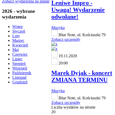
Zobacz wydarzenia na planie
Leniwe Impro -
Uwaga! Wydarzenie
2026 - wybrane
odwołane!
wydarzenia
Wstęp
Muzyka
Styczeń
Blue Note, ul. Kościuszki 79
Luty
Zobacz szczegóły
Marzec
Kwiecień
Maj
Czerwiec
19.11.2020
Lipiec
20:00
Sierpień
Wrzesień
Marek Dyjak - koncert
Październik
Listopad
ZMIANA TERMINU
Grudzień
Muzyka
Blue Note, ul. Kościuszki 79
Zobacz szczegóły
Liczba wyników na stronie
20