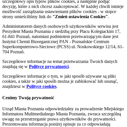
szczegółowy opis typów plików cookies, a następnie podjąć
decyzję, które z nich chcesz zaakceptować. W każdej chwili istnieje
możliwość zarządzania ustawieniami plików cookies - w stopce
strony umieściliśmy link do
"Zmień ustawienia Cookies"
.
Administratorem danych osobowych użytkowników serwisu jest
Prezydent Miasta Poznania z siedzibą przy Placu Kolegiackim 17,
61-841 Poznań, natomiast podmiotem przetwarzającym dane jest
Instytut Chemii Bioorganicznej PAN - Poznańskie Centrum
Superkomputerowo-Sieciowe (PCSS) ul. Noskowskiego 12/14, 61-
704 Poznań.
Szczegółowe informacje na temat przetwarzania Twoich danych
znajdują się w
Polityce prywatności
.
Szczegółowe informacje o tym, w jaki sposób używane są pliki
cookies, a także w jaki sposób można je zablokować lub usunąć,
znajdziesz w
Polityce cookies
.
Cenimy Twoją prywatność
Urząd Miasta Poznania odpowiedzialny za prowadzenie Miejskiego
Informatora Multimedialnego Miasta Poznania, zwraca szczególną
uwagę na przestrzeganie prawa użytkowników do prywatności.
Prezentowana informacja poniżej opisuje za co odpowiadają