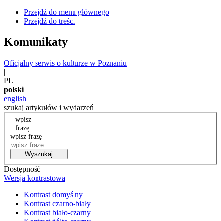
Przejdź do menu głównego
Przejdź do treści
Komunikaty
Oficjalny serwis o kulturze w Poznaniu
|
PL
polski
english
szukaj artykułów i wydarzeń
wpisz
frazę
wpisz frazę
Wyszukaj
Dostępność
Wersja kontrastowa
Kontrast domyślny
Kontrast czarno-biały
Kontrast biało-czarny