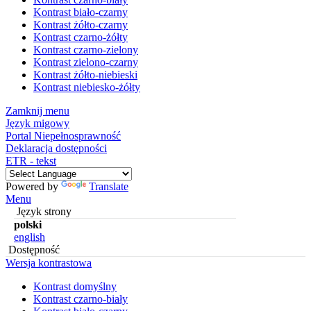
Kontrast biało-czarny
Kontrast żółto-czarny
Kontrast czarno-żółty
Kontrast czarno-zielony
Kontrast zielono-czarny
Kontrast żółto-niebieski
Kontrast niebiesko-żółty
Zamknij menu
Język migowy
Portal Niepełnosprawność
Deklaracja dostępności
ETR - tekst
Powered by
Translate
Menu
Język strony
polski
english
Dostępność
Wersja kontrastowa
Kontrast domyślny
Kontrast czarno-biały