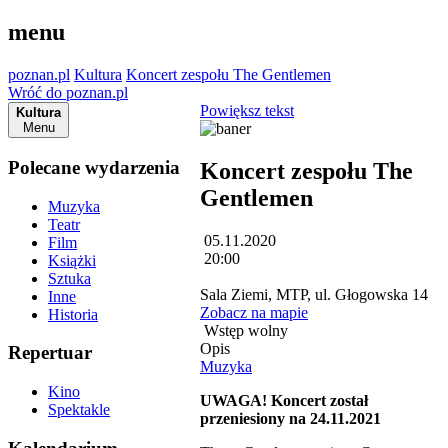
menu
poznan.pl
Kultura
Koncert zespołu The Gentlemen
Wróć do poznan.pl
Powiększ tekst
Kultura
Menu
Polecane wydarzenia
Koncert zespołu The
Gentlemen
Muzyka
Teatr
05.11.2020
Film
20:00
Książki
Sztuka
Sala Ziemi, MTP, ul. Głogowska 14
Inne
Zobacz na mapie
Historia
Wstęp wolny
Opis
Repertuar
Muzyka
Kino
UWAGA! Koncert został
Spektakle
przeniesiony na 24.11.2021