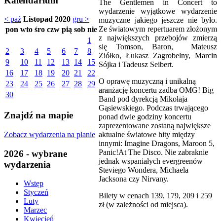
Kalendarium
The Gentlemen in Concert to
wydarzenie wyjątkowe wydarzenie
< paź
Listopad 2020
gru >
muzyczne jakiego jeszcze nie było.
Ze światowym repertuarem złożonym
pon
wto
śro
czw
pią
sob
nie
z największych przebojów zmierzą
1
się Tomson, Baron, Mateusz
2
3
4
5
6
7
8
Ziółko, Łukasz Zagrobelny, Marcin
9
10
11
12
13
14
15
Sójka i Tadeusz Seibert.
16
17
18
19
20
21
22
O oprawę muzyczną i unikalną
23
24
25
26
27
28
29
aranżację koncertu zadba OMG! Big
30
Band pod dyrekcją Mikołaja
Gąsiewskiego. Podczas trwającego
Znajdź na mapie
ponad dwie godziny koncertu
zaprezentowane zostaną największe
Zobacz wydarzenia na planie
aktualne światowe hity między
innymi: Imagine Dragons, Maroon 5,
Panic!At The Disco. Nie zabraknie
2026 - wybrane
jednak wspaniałych evergreenów
wydarzenia
Steviego Wondera, Michaela
Jacksona czy Nirvany.
Wstęp
Styczeń
Bilety w cenach 139, 179, 209 i 259
Luty
zł (w zależności od miejsca).
Marzec
Kwiecień