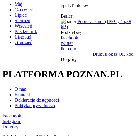
_
Maj
opr.LT, akt.sw
Czerwiec
Lipiec
Baner
Sierpień
Pobierz baner (JPEG, 45,38
Wrzesień
kB)
Październik
Podziel się
Listopad
facebook
Grudzień
twitter
linkedin
Drukuj
Pokaż QR kod
Do góry
PLATFORMA POZNAN.PL
O nas
Kontakt
Deklaracja dostępności
Polityka prywatności
Facebook
Instagram
Do góry