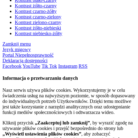
Kontrast biało-czarny
Kontrast żółto-czarny
Kontrast czarno-żółty
Kontrast czarno-zielony
Kontrast zielono-czarny
Kontrast żółto-niebieski
Kontrast niebiesko-żółty
Zamknij menu
Język migowy
Portal Niepełnosprawność
Deklaracja dostępności
Facebook
YouTube
Tik Tok
Instagram
RSS
Informacja o przetwarzaniu danych
Nasz serwis używa plików cookies. Wykorzystujemy je w celu
świadczenia usług na najwyższym poziomie, w sposób dopasowany
do indywidualnych potrzeb Użytkowników. Dzięki temu możliwe
jest także korzystanie z narzędzi analitycznych oraz udostępnianie
funkcji mediów społecznościowych i odtwarzacza wideo.
Kliknij przycisk
„Zaakceptuj lub zamknij”
, by wyrazić zgodę na
używanie plików cookies i przejść bezpośrednio do strony lub
„Wyświetl ustawienia plików cookies”
, aby zobaczyć