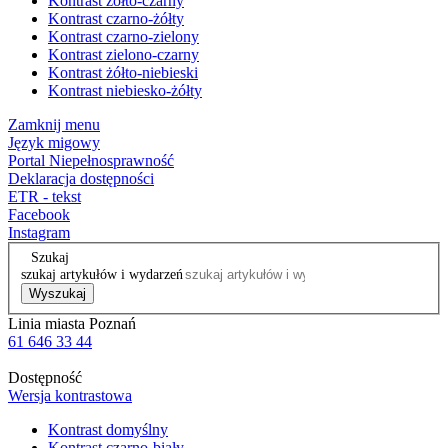
Kontrast żółto-czarny
Kontrast czarno-żółty
Kontrast czarno-zielony
Kontrast zielono-czarny
Kontrast żółto-niebieski
Kontrast niebiesko-żółty
Zamknij menu
Język migowy
Portal Niepełnosprawność
Deklaracja dostępności
ETR - tekst
Facebook
Instagram
Szukaj
szukaj artykułów i wydarzeń
Wyszukaj
Linia miasta Poznań
61 646 33 44
Dostępność
Wersja kontrastowa
Kontrast domyślny
Kontrast czarno-biały