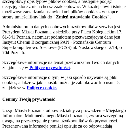
szczegółowy opis typów plików cookies, a następnie podjąć
decyzję, które z nich chcesz zaakceptować. W każdej chwili istnieje
możliwość zarządzania ustawieniami plików cookies - w stopce
strony umieściliśmy link do
"Zmień ustawienia Cookies"
.
Administratorem danych osobowych użytkowników serwisu jest
Prezydent Miasta Poznania z siedzibą przy Placu Kolegiackim 17,
61-841 Poznań, natomiast podmiotem przetwarzającym dane jest
Instytut Chemii Bioorganicznej PAN - Poznańskie Centrum
Superkomputerowo-Sieciowe (PCSS) ul. Noskowskiego 12/14, 61-
704 Poznań.
Szczegółowe informacje na temat przetwarzania Twoich danych
znajdują się w
Polityce prywatności
.
Szczegółowe informacje o tym, w jaki sposób używane są pliki
cookies, a także w jaki sposób można je zablokować lub usunąć,
znajdziesz w
Polityce cookies
.
Cenimy Twoją prywatność
Urząd Miasta Poznania odpowiedzialny za prowadzenie Miejskiego
Informatora Multimedialnego Miasta Poznania, zwraca szczególną
uwagę na przestrzeganie prawa użytkowników do prywatności.
Prezentowana informacja poniżej opisuje za co odpowiadają