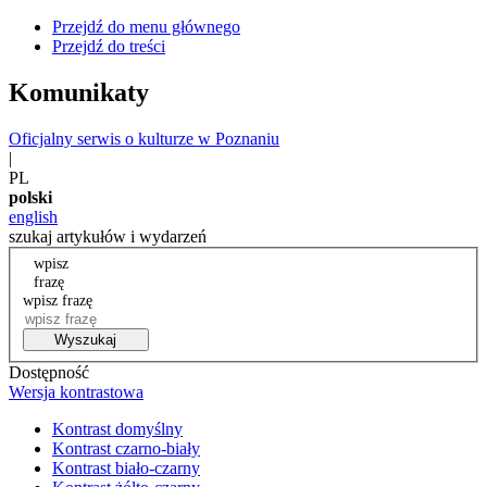
Przejdź do menu głównego
Przejdź do treści
Komunikaty
Oficjalny serwis o kulturze w Poznaniu
|
PL
polski
english
szukaj artykułów i wydarzeń
wpisz
frazę
wpisz frazę
Wyszukaj
Dostępność
Wersja kontrastowa
Kontrast domyślny
Kontrast czarno-biały
Kontrast biało-czarny