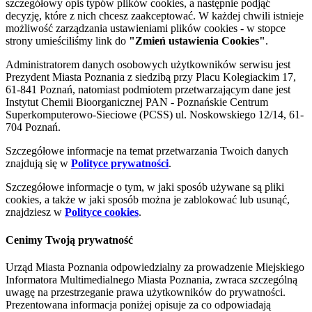
szczegółowy opis typów plików cookies, a następnie podjąć
decyzję, które z nich chcesz zaakceptować. W każdej chwili istnieje
możliwość zarządzania ustawieniami plików cookies - w stopce
strony umieściliśmy link do
"Zmień ustawienia Cookies"
.
Administratorem danych osobowych użytkowników serwisu jest
Prezydent Miasta Poznania z siedzibą przy Placu Kolegiackim 17,
61-841 Poznań, natomiast podmiotem przetwarzającym dane jest
Instytut Chemii Bioorganicznej PAN - Poznańskie Centrum
Superkomputerowo-Sieciowe (PCSS) ul. Noskowskiego 12/14, 61-
704 Poznań.
Szczegółowe informacje na temat przetwarzania Twoich danych
znajdują się w
Polityce prywatności
.
Szczegółowe informacje o tym, w jaki sposób używane są pliki
cookies, a także w jaki sposób można je zablokować lub usunąć,
znajdziesz w
Polityce cookies
.
Cenimy Twoją prywatność
Urząd Miasta Poznania odpowiedzialny za prowadzenie Miejskiego
Informatora Multimedialnego Miasta Poznania, zwraca szczególną
uwagę na przestrzeganie prawa użytkowników do prywatności.
Prezentowana informacja poniżej opisuje za co odpowiadają