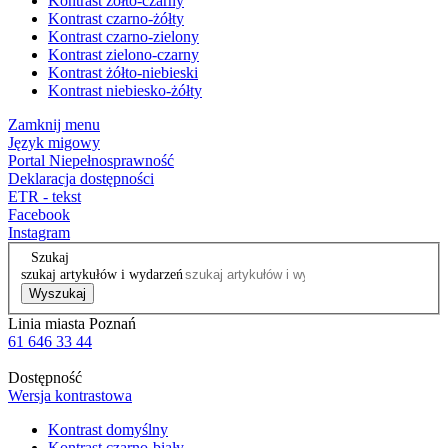
Kontrast żółto-czarny
Kontrast czarno-żółty
Kontrast czarno-zielony
Kontrast zielono-czarny
Kontrast żółto-niebieski
Kontrast niebiesko-żółty
Zamknij menu
Język migowy
Portal Niepełnosprawność
Deklaracja dostępności
ETR - tekst
Facebook
Instagram
Szukaj
szukaj artykułów i wydarzeń
Wyszukaj
Linia miasta Poznań
61 646 33 44
Dostępność
Wersja kontrastowa
Kontrast domyślny
Kontrast czarno-biały