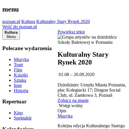
menu
poznan.pl
Kultura
Kulturalny Stary Rynek 2020
Wróć do poznan.pl
Powiększ tekst
Kultura
Menu
Polecane wydarzenia
Kulturalny Stary
Muzyka
Rynek 2020
Teatr
Film
01.08 – 20.09.2020
Książki
Sztuka
Dziedziniec Urzędu Miasta Poznania,
Inne
plac Kolegiacki 17; Dragon Social
Historia
Club, ul. Zamkowa 3, Poznań
Zobacz na mapie
Repertuar
Wstęp wolny
Opis
Kino
Muzyka
Spektakle
Kolejna edycja Kulturalnego Starego