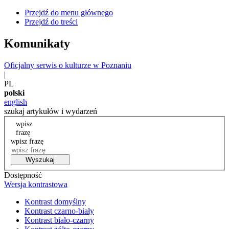
Przejdź do menu głównego
Przejdź do treści
Komunikaty
Oficjalny serwis o kulturze w Poznaniu
|
PL
polski
english
szukaj artykułów i wydarzeń
wpisz
frazę
wpisz frazę
Wyszukaj
Dostępność
Wersja kontrastowa
Kontrast domyślny
Kontrast czarno-biały
Kontrast biało-czarny