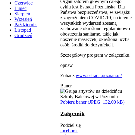
Organizatorem głównym całego
Czerwiec
cyklu jest Estrada Poznańska. Dla
Lipiec
Państwa bezpieczeństwa, w związku
Sierpień
z zagrożeniem COVID-19, na terenie
Wrzesień
wszystkich wydarzeń zostaną
Październik
zachowane określone regulaminowo
Listopad
obostrzenia sanitarne, takie jak:
Grudzień
noszenie maseczek, określona liczba
osób, środki do dezynfekcji.
Szczegółowy program w załączniku.
opr.sw
Zobacz
www.estrada.poznan.pl/
Baner
Pobierz baner (JPEG, 132,00 kB)
Załącznik
Podziel się
facebook