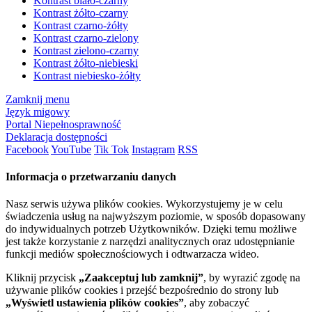
Kontrast biało-czarny
Kontrast żółto-czarny
Kontrast czarno-żółty
Kontrast czarno-zielony
Kontrast zielono-czarny
Kontrast żółto-niebieski
Kontrast niebiesko-żółty
Zamknij menu
Język migowy
Portal Niepełnosprawność
Deklaracja dostępności
Facebook
YouTube
Tik Tok
Instagram
RSS
Informacja o przetwarzaniu danych
Nasz serwis używa plików cookies. Wykorzystujemy je w celu
świadczenia usług na najwyższym poziomie, w sposób dopasowany
do indywidualnych potrzeb Użytkowników. Dzięki temu możliwe
jest także korzystanie z narzędzi analitycznych oraz udostępnianie
funkcji mediów społecznościowych i odtwarzacza wideo.
Kliknij przycisk
„Zaakceptuj lub zamknij”
, by wyrazić zgodę na
używanie plików cookies i przejść bezpośrednio do strony lub
„Wyświetl ustawienia plików cookies”
, aby zobaczyć