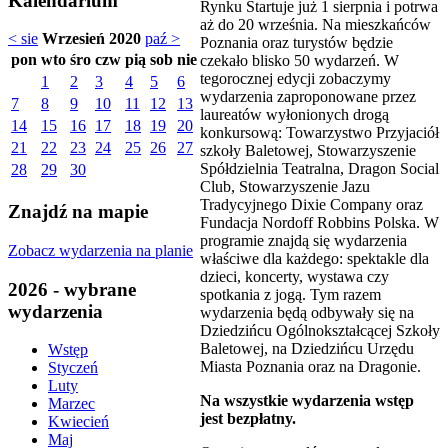
Kalendarium
Rynku Startuje już 1 sierpnia i potrwa
aż do 20 września. Na mieszkańców
< sie
Wrzesień 2020
paź >
Poznania oraz turystów będzie
pon
wto
śro
czw
pią
sob
nie
czekało blisko 50 wydarzeń. W
tegorocznej edycji zobaczymy
1
2
3
4
5
6
wydarzenia zaproponowane przez
7
8
9
10
11
12
13
laureatów wyłonionych drogą
14
15
16
17
18
19
20
konkursową: Towarzystwo Przyjaciół
21
22
23
24
25
26
27
szkoły Baletowej, Stowarzyszenie
Spółdzielnia Teatralna, Dragon Social
28
29
30
Club, Stowarzyszenie Jazu
Tradycyjnego Dixie Company oraz
Znajdź na mapie
Fundacja Nordoff Robbins Polska. W
programie znajdą się wydarzenia
Zobacz wydarzenia na planie
właściwe dla każdego: spektakle dla
dzieci, koncerty, wystawa czy
2026 - wybrane
spotkania z jogą. Tym razem
wydarzenia
wydarzenia będą odbywały się na
Dziedzińcu Ogólnokształcącej Szkoły
Baletowej, na Dziedzińcu Urzędu
Wstęp
Miasta Poznania oraz na Dragonie.
Styczeń
Luty
Na wszystkie wydarzenia wstęp
Marzec
jest bezpłatny.
Kwiecień
Maj