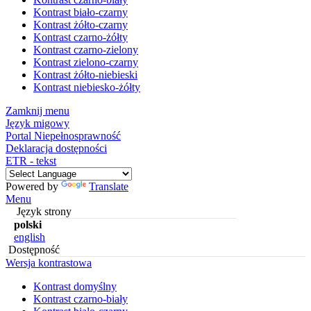
Kontrast biało-czarny
Kontrast żółto-czarny
Kontrast czarno-żółty
Kontrast czarno-zielony
Kontrast zielono-czarny
Kontrast żółto-niebieski
Kontrast niebiesko-żółty
Zamknij menu
Język migowy
Portal Niepełnosprawność
Deklaracja dostępności
ETR - tekst
Powered by
Translate
Menu
Język strony
polski
english
Dostępność
Wersja kontrastowa
Kontrast domyślny
Kontrast czarno-biały