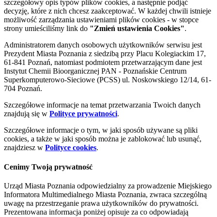
szczegółowy opis typów plików cookies, a następnie podjąć
decyzję, które z nich chcesz zaakceptować. W każdej chwili istnieje
możliwość zarządzania ustawieniami plików cookies - w stopce
strony umieściliśmy link do
"Zmień ustawienia Cookies"
.
Administratorem danych osobowych użytkowników serwisu jest
Prezydent Miasta Poznania z siedzibą przy Placu Kolegiackim 17,
61-841 Poznań, natomiast podmiotem przetwarzającym dane jest
Instytut Chemii Bioorganicznej PAN - Poznańskie Centrum
Superkomputerowo-Sieciowe (PCSS) ul. Noskowskiego 12/14, 61-
704 Poznań.
Szczegółowe informacje na temat przetwarzania Twoich danych
znajdują się w
Polityce prywatności
.
Szczegółowe informacje o tym, w jaki sposób używane są pliki
cookies, a także w jaki sposób można je zablokować lub usunąć,
znajdziesz w
Polityce cookies
.
Cenimy Twoją prywatność
Urząd Miasta Poznania odpowiedzialny za prowadzenie Miejskiego
Informatora Multimedialnego Miasta Poznania, zwraca szczególną
uwagę na przestrzeganie prawa użytkowników do prywatności.
Prezentowana informacja poniżej opisuje za co odpowiadają