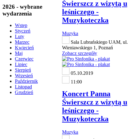
Świerszcz z wizytą u
2026 - wybrane
leśniczego -
wydarzenia
Muzykoteczka
Wstęp
Styczeń
Muzyka
Luty
Sala Lubrańskiego UAM, ul.
Marzec
Wieniawskiego 1, Poznań
Kwiecień
Zobacz szczegóły
Maj
Czerwiec
Lipiec
Sierpień
05.10.2019
Wrzesień
Październik
11:00
Listopad
Koncert Panna
Grudzień
Świerszcz z wizytą u
leśniczego -
Muzykoteczka
Muzyka