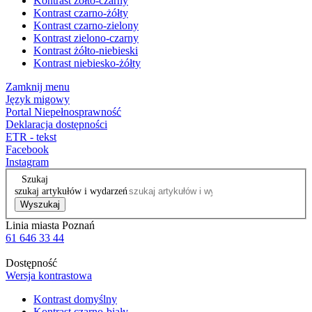
Kontrast żółto-czarny
Kontrast czarno-żółty
Kontrast czarno-zielony
Kontrast zielono-czarny
Kontrast żółto-niebieski
Kontrast niebiesko-żółty
Zamknij menu
Język migowy
Portal Niepełnosprawność
Deklaracja dostępności
ETR - tekst
Facebook
Instagram
Szukaj
szukaj artykułów i wydarzeń
Wyszukaj
Linia miasta Poznań
61 646 33 44
Dostępność
Wersja kontrastowa
Kontrast domyślny
Kontrast czarno-biały