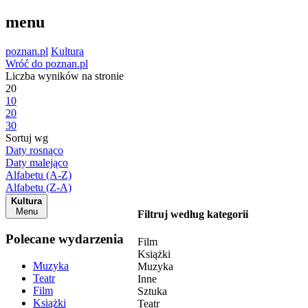
menu
poznan.pl
Kultura
Wróć do poznan.pl
Liczba wyników na stronie
20
10
20
30
Sortuj wg
Daty rosnąco
Daty malejąco
Alfabetu (A-Z)
Alfabetu (Z-A)
Kultura
Menu
Filtruj według kategorii
Polecane wydarzenia
Film
Książki
Muzyka
Muzyka
Teatr
Inne
Film
Sztuka
Książki
Teatr