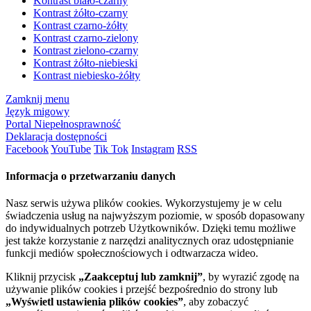
Kontrast biało-czarny
Kontrast żółto-czarny
Kontrast czarno-żółty
Kontrast czarno-zielony
Kontrast zielono-czarny
Kontrast żółto-niebieski
Kontrast niebiesko-żółty
Zamknij menu
Język migowy
Portal Niepełnosprawność
Deklaracja dostępności
Facebook
YouTube
Tik Tok
Instagram
RSS
Informacja o przetwarzaniu danych
Nasz serwis używa plików cookies. Wykorzystujemy je w celu
świadczenia usług na najwyższym poziomie, w sposób dopasowany
do indywidualnych potrzeb Użytkowników. Dzięki temu możliwe
jest także korzystanie z narzędzi analitycznych oraz udostępnianie
funkcji mediów społecznościowych i odtwarzacza wideo.
Kliknij przycisk
„Zaakceptuj lub zamknij”
, by wyrazić zgodę na
używanie plików cookies i przejść bezpośrednio do strony lub
„Wyświetl ustawienia plików cookies”
, aby zobaczyć