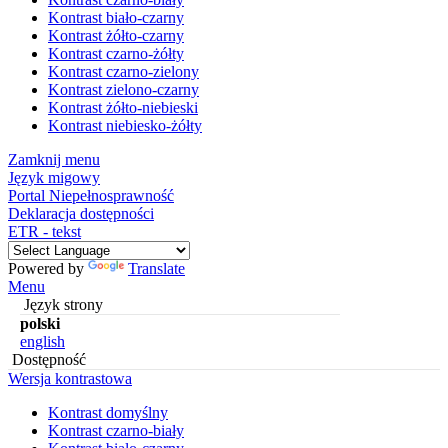
Kontrast biało-czarny
Kontrast żółto-czarny
Kontrast czarno-żółty
Kontrast czarno-zielony
Kontrast zielono-czarny
Kontrast żółto-niebieski
Kontrast niebiesko-żółty
Zamknij menu
Język migowy
Portal Niepełnosprawność
Deklaracja dostępności
ETR - tekst
Powered by
Translate
Menu
Język strony
polski
english
Dostępność
Wersja kontrastowa
Kontrast domyślny
Kontrast czarno-biały