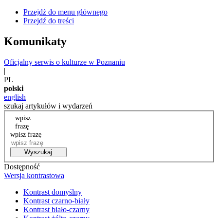
Przejdź do menu głównego
Przejdź do treści
Komunikaty
Oficjalny serwis o kulturze w Poznaniu
|
PL
polski
english
szukaj artykułów i wydarzeń
wpisz
frazę
wpisz frazę
Wyszukaj
Dostępność
Wersja kontrastowa
Kontrast domyślny
Kontrast czarno-biały
Kontrast biało-czarny