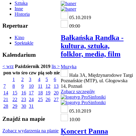
Sztuka
Inne
Historia
05.10.2019
Repertuar
09:00
Bałkańska Randka -
Kino
Spektakle
kultura, sztuka,
folklor, media, film
Kalendarium
< wrz
Październik 2019
lis >
Muzyka
pon
wto
śro
czw
pią
sob
nie
Hala 3A, Międzynarodowe Targi
1
2
3
4
5
6
Poznańskie (MTP), ul. Głogowska
7
8
9
10
11
12
13
14, Poznań
Zobacz szczegóły
14
15
16
17
18
19
20
21
22
23
24
25
26
27
28
29
30
31
05.10.2019
Znajdź na mapie
10:00
Koncert Panna
Zobacz wydarzenia na planie