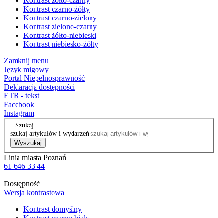
Kontrast żółto-czarny
Kontrast czarno-żółty
Kontrast czarno-zielony
Kontrast zielono-czarny
Kontrast żółto-niebieski
Kontrast niebiesko-żółty
Zamknij menu
Język migowy
Portal Niepełnosprawność
Deklaracja dostępności
ETR - tekst
Facebook
Instagram
Szukaj
szukaj artykułów i wydarzeń
Wyszukaj
Linia miasta Poznań
61 646 33 44
Dostępność
Wersja kontrastowa
Kontrast domyślny
Kontrast czarno-biały