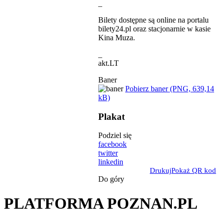
_
Bilety dostępne są online na portalu
bilety24.pl oraz stacjonarnie w kasie
Kina Muza.
_
akt.LT
Baner
Pobierz baner (PNG, 639,14
kB)
Plakat
Podziel się
facebook
twitter
linkedin
Drukuj
Pokaż QR kod
Do góry
PLATFORMA POZNAN.PL