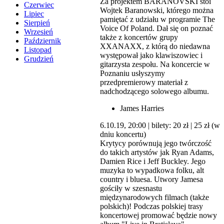
Za projektem BARANOVSKI stoi
Czerwiec
Wojtek Baranowski, którego można
Lipiec
pamiętać z udziału w programie The
Sierpień
Voice Of Poland. Dał się on poznać
Wrzesień
także z koncertów grupy
Październik
XXANAXX, z którą do niedawna
Listopad
występował jako klawiszowiec i
Grudzień
gitarzysta zespołu. Na koncercie w
Poznaniu usłyszymy
przedpremierowy materiał z
nadchodzącego solowego albumu.
James Harries
6.10.19, 20:00 | bilety: 20 zł | 25 zł (w
dniu koncertu)
Krytycy porównują jego twórczość
do takich artystów jak Ryan Adams,
Damien Rice i Jeff Buckley. Jego
muzyka to wypadkowa folku, alt
country i bluesa. Utwory Jamesa
gościły w szesnastu
międzynarodowych filmach (także
polskich)! Podczas polskiej trasy
koncertowej promować będzie nowy