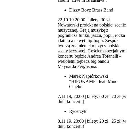
album "Live in Bratislava".
Dizzy Boyz Brass Band
22.10.19 20:00 | bilety: 30 zł
Nowatorski projekt na polskiej scenie
muzycznej. Grają muzykę z
pogranicza funku, jazzu, popu, rocka
i latino a nawet hip-hopu. Zespół
tworzą znamienici muzycy polskiej
sceny jazzowej. Gościem specjalnym
koncertu będzie Andrea Tofanelli -
wieloletni trębacz big bandu
Maynarda Fergusona.
Marek Napiórkowski
"HIPOKAMP" feat. Mino
Cinelu
7.11.19, 20:00 | bilety: 60 zł | 70 zł (w
dniu koncertu)
Rycerzyki
8.11.19, 20:00 | bilety: 20 zł | 25 zł (w
dniu koncertu)