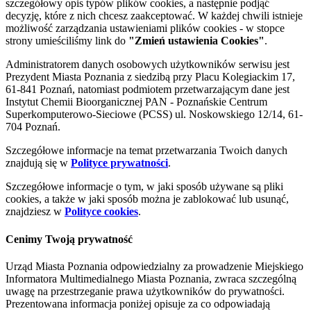
szczegółowy opis typów plików cookies, a następnie podjąć
decyzję, które z nich chcesz zaakceptować. W każdej chwili istnieje
możliwość zarządzania ustawieniami plików cookies - w stopce
strony umieściliśmy link do
"Zmień ustawienia Cookies"
.
Administratorem danych osobowych użytkowników serwisu jest
Prezydent Miasta Poznania z siedzibą przy Placu Kolegiackim 17,
61-841 Poznań, natomiast podmiotem przetwarzającym dane jest
Instytut Chemii Bioorganicznej PAN - Poznańskie Centrum
Superkomputerowo-Sieciowe (PCSS) ul. Noskowskiego 12/14, 61-
704 Poznań.
Szczegółowe informacje na temat przetwarzania Twoich danych
znajdują się w
Polityce prywatności
.
Szczegółowe informacje o tym, w jaki sposób używane są pliki
cookies, a także w jaki sposób można je zablokować lub usunąć,
znajdziesz w
Polityce cookies
.
Cenimy Twoją prywatność
Urząd Miasta Poznania odpowiedzialny za prowadzenie Miejskiego
Informatora Multimedialnego Miasta Poznania, zwraca szczególną
uwagę na przestrzeganie prawa użytkowników do prywatności.
Prezentowana informacja poniżej opisuje za co odpowiadają