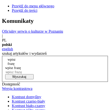
Przejdź do menu głównego
Przejdź do treści
Komunikaty
Oficjalny serwis o kulturze w Poznaniu
|
PL
polski
english
szukaj artykułów i wydarzeń
wpisz
frazę
wpisz frazę
Wyszukaj
Dostępność
Wersja kontrastowa
Kontrast domyślny
Kontrast czarno-biały
Kontrast biało-czarny