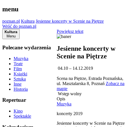
menu
poznan.pl
Kultura
Jesienne koncerty w Scenie na Piętrze
Wróć do poznan.pl
Powiększ tekst
Kultura
Menu
Polecane wydarzenia
Jesienne koncerty w
Scenie na Piętrze
Muzyka
Teatr
04.10 – 14.12.2019
Film
Książki
Scena na Piętrze, Estrada Poznańska,
Sztuka
ul. Masztalarska 8, Poznań
Zobacz na
Inne
mapie
Historia
Wstęp wolny
Opis
Repertuar
Muzyka
Kino
koncerty 2019
Spektakle
Jesienne koncerty w Scenie na Piętrze