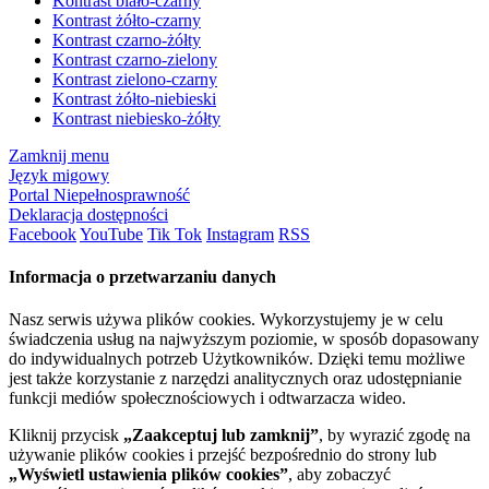
Kontrast biało-czarny
Kontrast żółto-czarny
Kontrast czarno-żółty
Kontrast czarno-zielony
Kontrast zielono-czarny
Kontrast żółto-niebieski
Kontrast niebiesko-żółty
Zamknij menu
Język migowy
Portal Niepełnosprawność
Deklaracja dostępności
Facebook
YouTube
Tik Tok
Instagram
RSS
Informacja o przetwarzaniu danych
Nasz serwis używa plików cookies. Wykorzystujemy je w celu
świadczenia usług na najwyższym poziomie, w sposób dopasowany
do indywidualnych potrzeb Użytkowników. Dzięki temu możliwe
jest także korzystanie z narzędzi analitycznych oraz udostępnianie
funkcji mediów społecznościowych i odtwarzacza wideo.
Kliknij przycisk
„Zaakceptuj lub zamknij”
, by wyrazić zgodę na
używanie plików cookies i przejść bezpośrednio do strony lub
„Wyświetl ustawienia plików cookies”
, aby zobaczyć