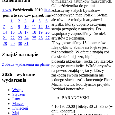
Kalendarium
to mieszanka gatunków muzycznych.
Od października do grudnia
< wrz
Październik 2019
lis >
zobaczymy stałych bywalców
koncertowych map Polski i Świata,
pon
wto
śro
czw
pią
sob
nie
ale również młodych artystów i
1
2
3
4
5
6
artystki, którzy dopiero zaczynają
7
8
9
10
11
12
13
swoja przygodę z muzyką. Do
14
15
16
17
18
19
20
współpracy zaprosiliśmy również
21
22
23
24
25
26
27
artystów z Poznania.
"Przygotowaliśmy 15. koncertów.
28
29
30
31
Ideą cyklu w Scenie na Piętrze jest
różnorodność. W ofercie znajdą coś
Znajdź na mapie
dla siebie fani jazzu, hip hopu,
piosenki aktorskiej, rocka czy szeroko
Zobacz wydarzenia na planie
pojętego nurtu indie. Wśród artystów
na pewno znajdą się tacy, którzy
2026 - wybrane
zaskoczą swoim brzmieniem nie
wydarzenia
jednego słuchacza" - komentuje Piotr
Maciantowicz, koordynator projektu.
Rozkład koncertów:
Wstęp
Styczeń
BARANOVSKI
Luty
Marzec
4.10.19, 20:00 | bilety: 30 zł | 35 zł (w
Kwiecień
dniu koncertu)
Maj