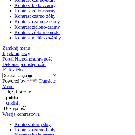
Kontrast biało-czarny
Kontrast żółto-czarny
Kontrast czarno-żółty
Kontrast czarno-zielony
Kontrast zielono-czarny
Kontrast żółto-niebieski
Kontrast niebiesko-żółty
Zamknij menu
Język migowy
Portal Niepełnosprawność
Deklaracja dostępności
ETR - tekst
Powered by
Translate
Menu
Język strony
polski
english
Dostępność
Wersja kontrastowa
Kontrast domyślny
Kontrast czarno-biały