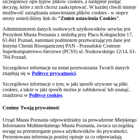
szczegółowy opis typów plików cookies, a następnie podjąć
decyzję, które z nich chcesz zaakceptować. W każdej chwili istnieje
możliwość zarządzania ustawieniami plików cookies - w stopce
strony umieściliśmy link do
"Zmień ustawienia Cookies"
.
Administratorem danych osobowych użytkowników serwisu jest
Prezydent Miasta Poznania z siedzibą przy Placu Kolegiackim 17,
61-841 Poznań, natomiast podmiotem przetwarzającym dane jest
Instytut Chemii Bioorganicznej PAN - Poznańskie Centrum
Superkomputerowo-Sieciowe (PCSS) ul. Noskowskiego 12/14, 61-
704 Poznań.
Szczegółowe informacje na temat przetwarzania Twoich danych
znajdują się w
Polityce prywatności
.
Szczegółowe informacje o tym, w jaki sposób używane są pliki
cookies, a także w jaki sposób można je zablokować lub usunąć,
znajdziesz w
Polityce cookies
.
Cenimy Twoją prywatność
Urząd Miasta Poznania odpowiedzialny za prowadzenie Miejskiego
Informatora Multimedialnego Miasta Poznania, zwraca szczególną
uwagę na przestrzeganie prawa użytkowników do prywatności.
Prezentowana informacja poniżej opisuje za co odpowiadają