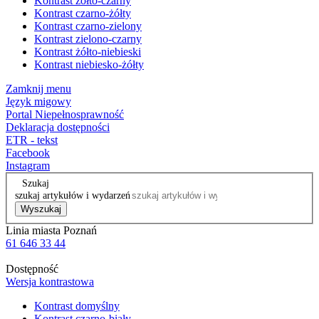
Kontrast żółto-czarny
Kontrast czarno-żółty
Kontrast czarno-zielony
Kontrast zielono-czarny
Kontrast żółto-niebieski
Kontrast niebiesko-żółty
Zamknij menu
Język migowy
Portal Niepełnosprawność
Deklaracja dostępności
ETR - tekst
Facebook
Instagram
Szukaj
szukaj artykułów i wydarzeń
Wyszukaj
Linia miasta Poznań
61 646 33 44
Dostępność
Wersja kontrastowa
Kontrast domyślny
Kontrast czarno-biały