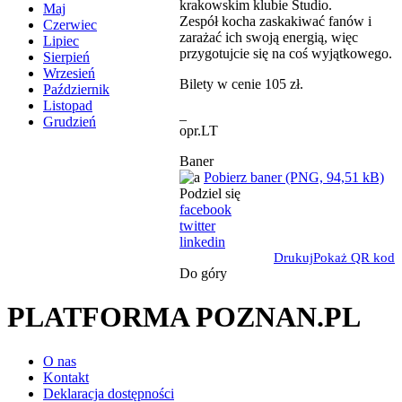
krakowskim klubie Studio.
Maj
Zespół kocha zaskakiwać fanów i
Czerwiec
zarażać ich swoją energią, więc
Lipiec
przygotujcie się na coś wyjątkowego.
Sierpień
Wrzesień
Bilety w cenie 105 zł.
Październik
Listopad
_
Grudzień
opr.LT
Baner
Pobierz baner (PNG, 94,51 kB)
Podziel się
facebook
twitter
linkedin
Drukuj
Pokaż QR kod
Do góry
PLATFORMA POZNAN.PL
O nas
Kontakt
Deklaracja dostępności