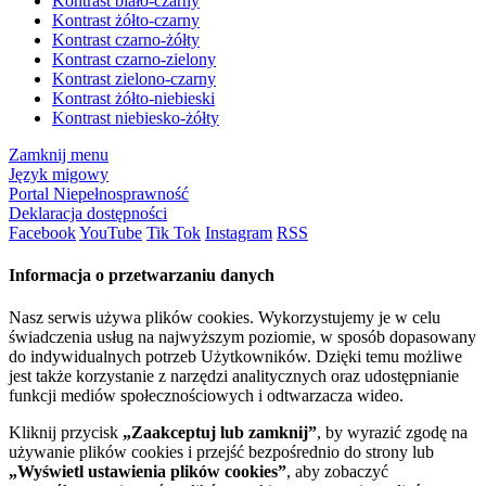
Kontrast biało-czarny
Kontrast żółto-czarny
Kontrast czarno-żółty
Kontrast czarno-zielony
Kontrast zielono-czarny
Kontrast żółto-niebieski
Kontrast niebiesko-żółty
Zamknij menu
Język migowy
Portal Niepełnosprawność
Deklaracja dostępności
Facebook
YouTube
Tik Tok
Instagram
RSS
Informacja o przetwarzaniu danych
Nasz serwis używa plików cookies. Wykorzystujemy je w celu
świadczenia usług na najwyższym poziomie, w sposób dopasowany
do indywidualnych potrzeb Użytkowników. Dzięki temu możliwe
jest także korzystanie z narzędzi analitycznych oraz udostępnianie
funkcji mediów społecznościowych i odtwarzacza wideo.
Kliknij przycisk
„Zaakceptuj lub zamknij”
, by wyrazić zgodę na
używanie plików cookies i przejść bezpośrednio do strony lub
„Wyświetl ustawienia plików cookies”
, aby zobaczyć