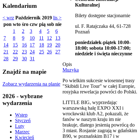
Kulturalnej
Kalendarium
Bilety dostępne stacjonarnie
< wrz
Październik 2019
lis >
pon
wto
śro
czw
pią
sob
nie
ul. F. Ratajczaka 44, 61-728
1
2
3
4
5
6
Poznań
7
8
9
10
11
12
13
poniedziałek-piątek 10:00-
14
15
16
17
18
19
20
18:00; sobota 10:00-17:00;
21
22
23
24
25
26
27
niedziele i święta nieczynne
28
29
30
31
Opis
Muzyka
Znajdź na mapie
Po wielkim sukcesie wiosennej trasy
Zobacz wydarzenia na planie
"Skibidi Live Tour" w całej Europie,
rosyjska rewelacja powróci do Polski.
2026 - wybrane
wydarzenia
LITTLE BIG, wyprzedając
warszawską halę EXPO XXI i
wrocławski klub A2, pokazali, że
Wstęp
fanów w naszym kraju im nie
Styczeń
brakuje, dlatego jesienią powrócą do
Luty
3 miast. Rosjanie zagrają w gdańskim
Marzec
B90, w poznańskim B17 i w
Kwiecień