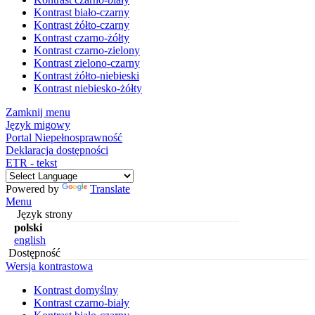
Kontrast biało-czarny
Kontrast żółto-czarny
Kontrast czarno-żółty
Kontrast czarno-zielony
Kontrast zielono-czarny
Kontrast żółto-niebieski
Kontrast niebiesko-żółty
Zamknij menu
Język migowy
Portal Niepełnosprawność
Deklaracja dostępności
ETR - tekst
Powered by
Translate
Menu
Język strony
polski
english
Dostępność
Wersja kontrastowa
Kontrast domyślny
Kontrast czarno-biały