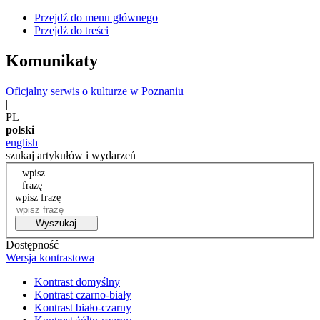
Przejdź do menu głównego
Przejdź do treści
Komunikaty
Oficjalny serwis o kulturze w Poznaniu
|
PL
polski
english
szukaj artykułów i wydarzeń
wpisz
frazę
wpisz frazę
Wyszukaj
Dostępność
Wersja kontrastowa
Kontrast domyślny
Kontrast czarno-biały
Kontrast biało-czarny