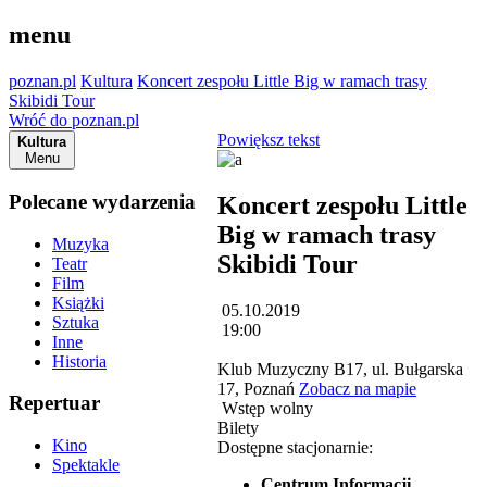
menu
poznan.pl
Kultura
Koncert zespołu Little Big w ramach trasy
Skibidi Tour
Wróć do poznan.pl
Powiększ tekst
Kultura
Menu
Polecane wydarzenia
Koncert zespołu Little
Big w ramach trasy
Muzyka
Skibidi Tour
Teatr
Film
Książki
05.10.2019
Sztuka
19:00
Inne
Historia
Klub Muzyczny B17, ul. Bułgarska
17, Poznań
Zobacz na mapie
Repertuar
Wstęp wolny
Bilety
Kino
Dostępne stacjonarnie:
Spektakle
Centrum Informacji