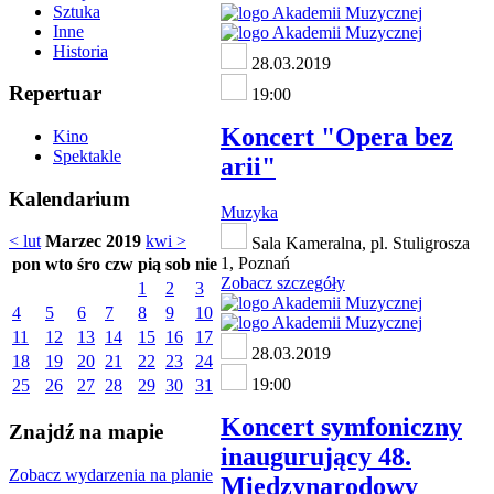
Sztuka
Inne
Historia
28.03.2019
Repertuar
19:00
Koncert "Opera bez
Kino
Spektakle
arii"
Kalendarium
Muzyka
< lut
Marzec 2019
kwi >
Sala Kameralna, pl. Stuligrosza
1, Poznań
pon
wto
śro
czw
pią
sob
nie
Zobacz szczegóły
1
2
3
4
5
6
7
8
9
10
11
12
13
14
15
16
17
28.03.2019
18
19
20
21
22
23
24
19:00
25
26
27
28
29
30
31
Koncert symfoniczny
Znajdź na mapie
inaugurujący 48.
Zobacz wydarzenia na planie
Międzynarodowy