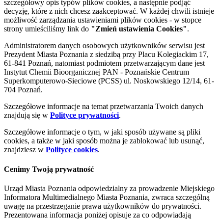
szczegółowy opis typów plików cookies, a następnie podjąć
decyzję, które z nich chcesz zaakceptować. W każdej chwili istnieje
możliwość zarządzania ustawieniami plików cookies - w stopce
strony umieściliśmy link do
"Zmień ustawienia Cookies"
.
Administratorem danych osobowych użytkowników serwisu jest
Prezydent Miasta Poznania z siedzibą przy Placu Kolegiackim 17,
61-841 Poznań, natomiast podmiotem przetwarzającym dane jest
Instytut Chemii Bioorganicznej PAN - Poznańskie Centrum
Superkomputerowo-Sieciowe (PCSS) ul. Noskowskiego 12/14, 61-
704 Poznań.
Szczegółowe informacje na temat przetwarzania Twoich danych
znajdują się w
Polityce prywatności
.
Szczegółowe informacje o tym, w jaki sposób używane są pliki
cookies, a także w jaki sposób można je zablokować lub usunąć,
znajdziesz w
Polityce cookies
.
Cenimy Twoją prywatność
Urząd Miasta Poznania odpowiedzialny za prowadzenie Miejskiego
Informatora Multimedialnego Miasta Poznania, zwraca szczególną
uwagę na przestrzeganie prawa użytkowników do prywatności.
Prezentowana informacja poniżej opisuje za co odpowiadają