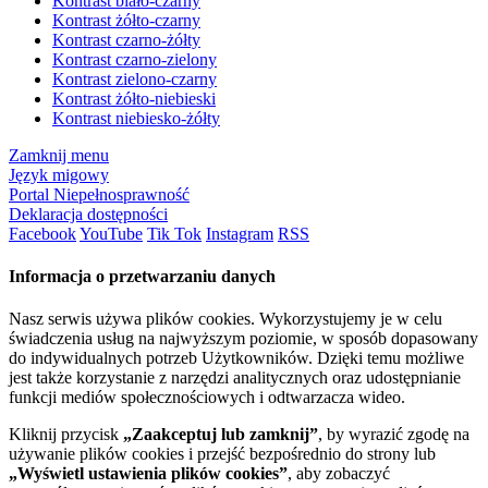
Kontrast biało-czarny
Kontrast żółto-czarny
Kontrast czarno-żółty
Kontrast czarno-zielony
Kontrast zielono-czarny
Kontrast żółto-niebieski
Kontrast niebiesko-żółty
Zamknij menu
Język migowy
Portal Niepełnosprawność
Deklaracja dostępności
Facebook
YouTube
Tik Tok
Instagram
RSS
Informacja o przetwarzaniu danych
Nasz serwis używa plików cookies. Wykorzystujemy je w celu
świadczenia usług na najwyższym poziomie, w sposób dopasowany
do indywidualnych potrzeb Użytkowników. Dzięki temu możliwe
jest także korzystanie z narzędzi analitycznych oraz udostępnianie
funkcji mediów społecznościowych i odtwarzacza wideo.
Kliknij przycisk
„Zaakceptuj lub zamknij”
, by wyrazić zgodę na
używanie plików cookies i przejść bezpośrednio do strony lub
„Wyświetl ustawienia plików cookies”
, aby zobaczyć