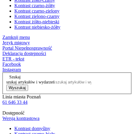
Kontrast żółto-czarny
Kontrast czarno-żółty
Kontrast czarno-zielony
Kontrast zielono-czarny
Kontrast żółto-niebieski
Kontrast niebiesko-żółty
Zamknij menu
Język migowy
Portal Niepełnosprawność
Deklaracja dostępności
ETR - tekst
Facebook
Instagram
Szukaj
szukaj artykułów i wydarzeń
Wyszukaj
Linia miasta Poznań
61 646 33 44
Dostępność
Wersja kontrastowa
Kontrast domyślny
Kontrast czarno-biały