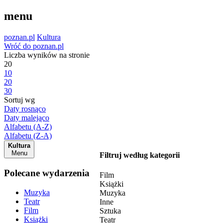
menu
poznan.pl
Kultura
Wróć do poznan.pl
Liczba wyników na stronie
20
10
20
30
Sortuj wg
Daty rosnąco
Daty malejąco
Alfabetu (A-Z)
Alfabetu (Z-A)
Kultura
Menu
Filtruj według kategorii
Polecane wydarzenia
Film
Książki
Muzyka
Muzyka
Teatr
Inne
Film
Sztuka
Książki
Teatr