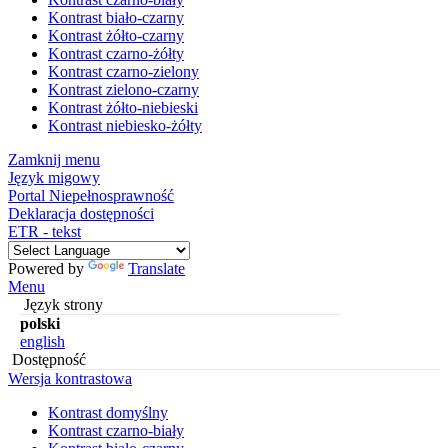
Kontrast biało-czarny
Kontrast żółto-czarny
Kontrast czarno-żółty
Kontrast czarno-zielony
Kontrast zielono-czarny
Kontrast żółto-niebieski
Kontrast niebiesko-żółty
Zamknij menu
Język migowy
Portal Niepełnosprawność
Deklaracja dostępności
ETR - tekst
Powered by
Translate
Menu
Język strony
polski
english
Dostępność
Wersja kontrastowa
Kontrast domyślny
Kontrast czarno-biały