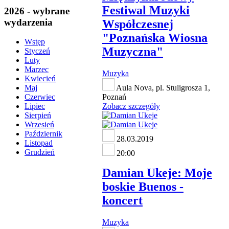
Festiwal Muzyki
2026 - wybrane
wydarzenia
Współczesnej
"Poznańska Wiosna
Wstęp
Muzyczna"
Styczeń
Luty
Marzec
Muzyka
Kwiecień
Aula Nova, pl. Stuligrosza 1,
Maj
Poznań
Czerwiec
Zobacz szczegóły
Lipiec
Sierpień
Wrzesień
Październik
28.03.2019
Listopad
Grudzień
20:00
Damian Ukeje: Moje
boskie Buenos -
koncert
Muzyka