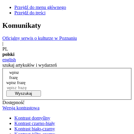
Przejdź do menu głównego
Przejdź do treści
Komunikaty
Oficjalny serwis o kulturze w Poznaniu
|
PL
polski
english
szukaj artykułów i wydarzeń
wpisz
frazę
wpisz frazę
Wyszukaj
Dostępność
Wersja kontrastowa
Kontrast domyślny
Kontrast czarno-biały
Kontrast biało-czarny