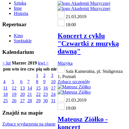
Sztuka
Inne
Historia
21.03.2019
Repertuar
18:00
Koncert z cyklu
Kino
Spektakle
"Czwartki z muzyką
dawną"
Kalendarium
< lut
Marzec 2019
kwi >
Muzyka
pon
wto
śro
czw
pią
sob
nie
Sala Kameralna, pl. Stuligrosza
1
2
3
1, Poznań
4
5
6
7
8
9
10
Zobacz szczegóły
11
12
13
14
15
16
17
18
19
20
21
22
23
24
21.03.2019
25
26
27
28
29
30
31
19:00
Znajdź na mapie
Mateusz Ziółko -
Zobacz wydarzenia na planie
koncert