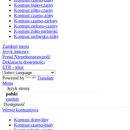
Kontrast biało-czarny
Kontrast żółto-czarny
Kontrast czarno-żółty
Kontrast czarno-zielony
Kontrast zielono-czarny
Kontrast żółto-niebieski
Kontrast niebiesko-żółty
Zamknij menu
Język migowy
Portal Niepełnosprawność
Deklaracja dostępności
ETR - tekst
Powered by
Translate
Menu
Język strony
polski
english
Dostępność
Wersja kontrastowa
Kontrast domyślny
Kontrast czarno-biały