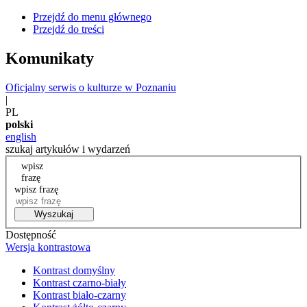
Przejdź do menu głównego
Przejdź do treści
Komunikaty
Oficjalny serwis o kulturze w Poznaniu
|
PL
polski
english
szukaj artykułów i wydarzeń
wpisz
frazę
wpisz frazę
Wyszukaj
Dostępność
Wersja kontrastowa
Kontrast domyślny
Kontrast czarno-biały
Kontrast biało-czarny