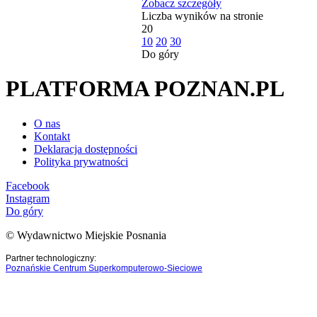
Zobacz szczegóły
Liczba wyników na stronie
20
10
20
30
Do góry
PLATFORMA POZNAN.PL
O nas
Kontakt
Deklaracja dostępności
Polityka prywatności
Facebook
Instagram
Do góry
© Wydawnictwo Miejskie Posnania
Partner technologiczny:
Poznańskie Centrum Superkomputerowo-Sieciowe