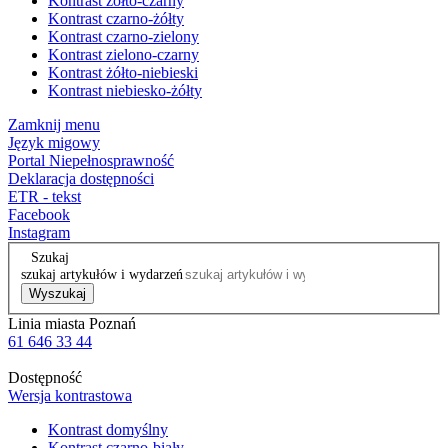
Kontrast żółto-czarny
Kontrast czarno-żółty
Kontrast czarno-zielony
Kontrast zielono-czarny
Kontrast żółto-niebieski
Kontrast niebiesko-żółty
Zamknij menu
Język migowy
Portal Niepełnosprawność
Deklaracja dostępności
ETR - tekst
Facebook
Instagram
Szukaj
szukaj artykułów i wydarzeń
Wyszukaj
Linia miasta Poznań
61 646 33 44
Dostępność
Wersja kontrastowa
Kontrast domyślny
Kontrast czarno-biały