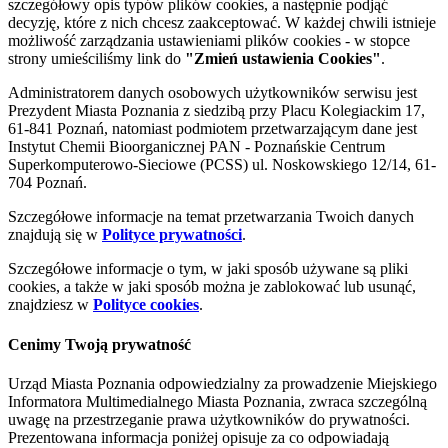
szczegółowy opis typów plików cookies, a następnie podjąć
decyzję, które z nich chcesz zaakceptować. W każdej chwili istnieje
możliwość zarządzania ustawieniami plików cookies - w stopce
strony umieściliśmy link do
"Zmień ustawienia Cookies"
.
Administratorem danych osobowych użytkowników serwisu jest
Prezydent Miasta Poznania z siedzibą przy Placu Kolegiackim 17,
61-841 Poznań, natomiast podmiotem przetwarzającym dane jest
Instytut Chemii Bioorganicznej PAN - Poznańskie Centrum
Superkomputerowo-Sieciowe (PCSS) ul. Noskowskiego 12/14, 61-
704 Poznań.
Szczegółowe informacje na temat przetwarzania Twoich danych
znajdują się w
Polityce prywatności
.
Szczegółowe informacje o tym, w jaki sposób używane są pliki
cookies, a także w jaki sposób można je zablokować lub usunąć,
znajdziesz w
Polityce cookies
.
Cenimy Twoją prywatność
Urząd Miasta Poznania odpowiedzialny za prowadzenie Miejskiego
Informatora Multimedialnego Miasta Poznania, zwraca szczególną
uwagę na przestrzeganie prawa użytkowników do prywatności.
Prezentowana informacja poniżej opisuje za co odpowiadają