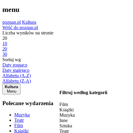
menu
poznan.pl
Kultura
Wróć do poznan.pl
Liczba wyników na stronie
20
10
20
30
Sortuj wg
Daty rosnąco
Daty malejąco
Alfabetu (A-Z)
Alfabetu (Z-A)
Kultura
Menu
Filtruj według kategorii
Polecane wydarzenia
Film
Książki
Muzyka
Muzyka
Teatr
Inne
Film
Sztuka
Książki
Teatr