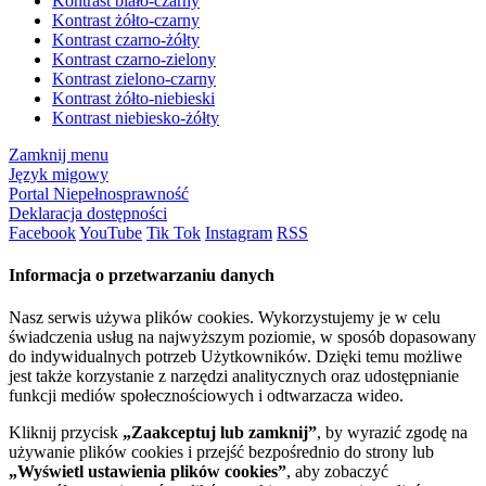
Kontrast biało-czarny
Kontrast żółto-czarny
Kontrast czarno-żółty
Kontrast czarno-zielony
Kontrast zielono-czarny
Kontrast żółto-niebieski
Kontrast niebiesko-żółty
Zamknij menu
Język migowy
Portal Niepełnosprawność
Deklaracja dostępności
Facebook
YouTube
Tik Tok
Instagram
RSS
Informacja o przetwarzaniu danych
Nasz serwis używa plików cookies. Wykorzystujemy je w celu
świadczenia usług na najwyższym poziomie, w sposób dopasowany
do indywidualnych potrzeb Użytkowników. Dzięki temu możliwe
jest także korzystanie z narzędzi analitycznych oraz udostępnianie
funkcji mediów społecznościowych i odtwarzacza wideo.
Kliknij przycisk
„Zaakceptuj lub zamknij”
, by wyrazić zgodę na
używanie plików cookies i przejść bezpośrednio do strony lub
„Wyświetl ustawienia plików cookies”
, aby zobaczyć