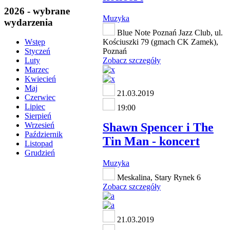
2026 - wybrane
Muzyka
wydarzenia
Blue Note Poznań Jazz Club, ul.
Kościuszki 79 (gmach CK Zamek),
Wstęp
Poznań
Styczeń
Zobacz szczegóły
Luty
Marzec
Kwiecień
Maj
21.03.2019
Czerwiec
Lipiec
19:00
Sierpień
Shawn Spencer i The
Wrzesień
Październik
Tin Man - koncert
Listopad
Grudzień
Muzyka
Meskalina, Stary Rynek 6
Zobacz szczegóły
21.03.2019