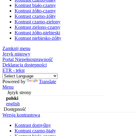
Kontrast biało-czarny
Kontrast żółto-czarny
Kontrast czarno-żółty
Kontrast czarno-zielony
Kontrast zielono-czarny
Kontrast żółto-niebieski
Kontrast niebiesko-żółty
Zamknij menu
Język migowy
Portal Niepełnosprawność
Deklaracja dostępności
ETR - tekst
Powered by
Translate
Menu
Język strony
polski
english
Dostępność
Wersja kontrastowa
Kontrast domyślny
Kontrast czarno-biały