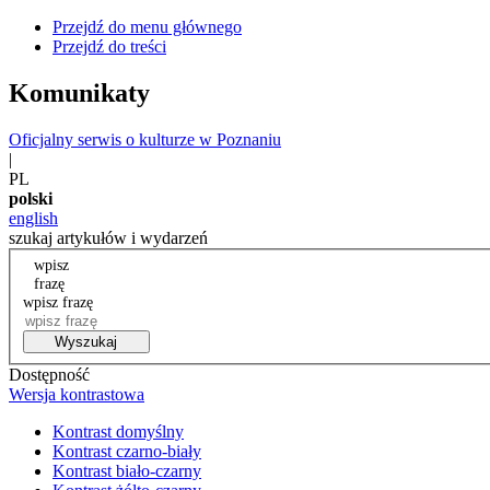
Przejdź do menu głównego
Przejdź do treści
Komunikaty
Oficjalny serwis o kulturze w Poznaniu
|
PL
polski
english
szukaj artykułów i wydarzeń
wpisz
frazę
wpisz frazę
Wyszukaj
Dostępność
Wersja kontrastowa
Kontrast domyślny
Kontrast czarno-biały
Kontrast biało-czarny