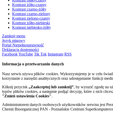
Kontrast biało-czarny
Kontrast żółto-czarny
Kontrast czarno-żółty
Kontrast czarno-zielony
Kontrast zielono-czarny
Kontrast żółto-niebieski
Kontrast niebiesko-żółty
Zamknij menu
Język migowy
Portal Niepełnosprawność
Deklaracja dostępności
Facebook
YouTube
Tik Tok
Instagram
RSS
Informacja o przetwarzaniu danych
Nasz serwis używa plików cookies. Wykorzystujemy je w celu świa
korzystanie z narzędzi analitycznych oraz udostępnianie funkcji me
Kliknij przycisk
„Zaakceptuj lub zamknij”
, by wyrazić zgodę na u
typów plików cookies, a następnie podjąć decyzję, które z nich chce
"Zmień ustawienia Cookies"
.
Administratorem danych osobowych użytkowników serwisu jest Prezyd
Chemii Bioorganicznej PAN - Poznańskie Centrum Superkomputerow