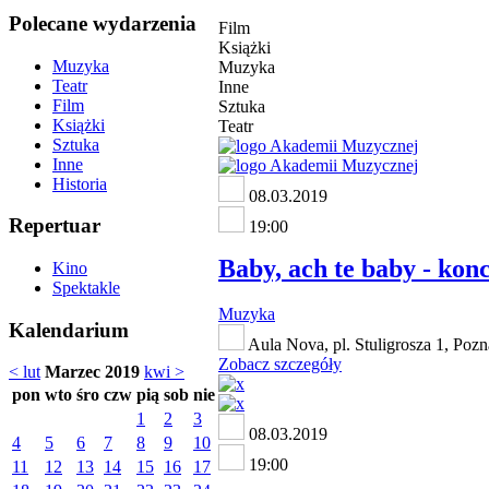
Polecane wydarzenia
Film
Książki
Muzyka
Muzyka
Teatr
Inne
Film
Sztuka
Książki
Teatr
Sztuka
Inne
Historia
08.03.2019
Repertuar
19:00
Baby, ach te baby - kon
Kino
Spektakle
Muzyka
Kalendarium
Aula Nova, pl. Stuligrosza 1, Poz
Zobacz szczegóły
< lut
Marzec 2019
kwi >
pon
wto
śro
czw
pią
sob
nie
1
2
3
08.03.2019
4
5
6
7
8
9
10
19:00
11
12
13
14
15
16
17