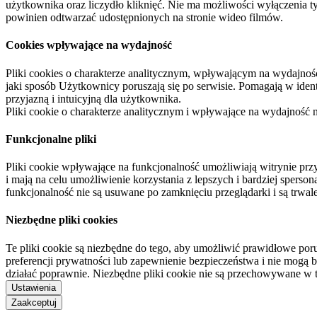
użytkownika oraz liczydło kliknięć. Nie ma możliwości wyłączenia t
powinien odtwarzać udostępnionych na stronie wideo filmów.
Cookies wpływające na wydajność
Pliki cookies o charakterze analitycznym, wpływającym na wydajność zb
jaki sposób Użytkownicy poruszają się po serwisie. Pomagają w ide
przyjazną i intuicyjną dla użytkownika.
Pliki cookie o charakterze analitycznym i wpływające na wydajność
Funkcjonalne pliki
Pliki cookie wpływające na funkcjonalność umożliwiają witrynie p
i mają na celu umożliwienie korzystania z lepszych i bardziej sperso
funkcjonalność nie są usuwane po zamknięciu przeglądarki i są trw
Niezbędne pliki cookies
Te pliki cookie są niezbędne do tego, aby umożliwić prawidłowe poru
preferencji prywatności lub zapewnienie bezpieczeństwa i nie mogą b
działać poprawnie. Niezbędne pliki cookie nie są przechowywane w 
Ustawienia
Zaakceptuj