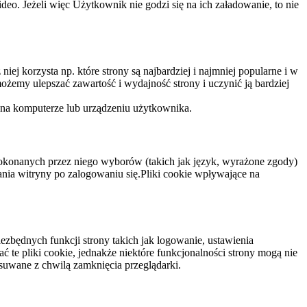
eo. Jeżeli więc Użytkownik nie godzi się na ich załadowanie, to nie
niej korzysta np. które strony są najbardziej i najmniej popularne i w
żemy ulepszać zawartość i wydajność strony i uczynić ją bardziej
 na komputerze lub urządzeniu użytkownika.
dokonanych przez niego wyborów (takich jak język, wyrażone zgody)
wania witryny po zalogowaniu się.Pliki cookie wpływające na
ezbędnych funkcji strony takich jak logowanie, ustawienia
 te pliki cookie, jednakże niektóre funkcjonalności strony mogą nie
suwane z chwilą zamknięcia przeglądarki.