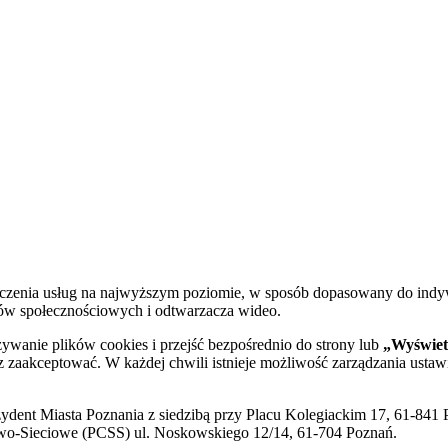
dczenia usług na najwyższym poziomie, w sposób dopasowany do indy
diów społecznościowych i odtwarzacza wideo.
żywanie plików cookies i przejść bezpośrednio do strony lub
„Wyświetl
sz zaakceptować. W każdej chwili istnieje możliwość zarządzania ustaw
ent Miasta Poznania z siedzibą przy Placu Kolegiackim 17, 61-841 P
o-Sieciowe (PCSS) ul. Noskowskiego 12/14, 61-704 Poznań.