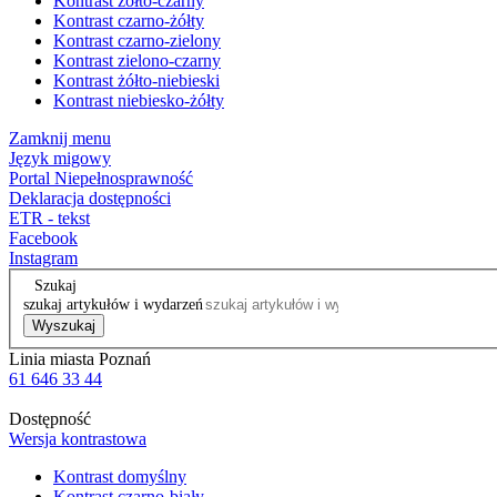
Kontrast żółto-czarny
Kontrast czarno-żółty
Kontrast czarno-zielony
Kontrast zielono-czarny
Kontrast żółto-niebieski
Kontrast niebiesko-żółty
Zamknij menu
Język migowy
Portal Niepełnosprawność
Deklaracja dostępności
ETR - tekst
Facebook
Instagram
Szukaj
szukaj artykułów i wydarzeń
Wyszukaj
Linia miasta Poznań
61 646 33 44
Dostępność
Wersja kontrastowa
Kontrast domyślny
Kontrast czarno-biały