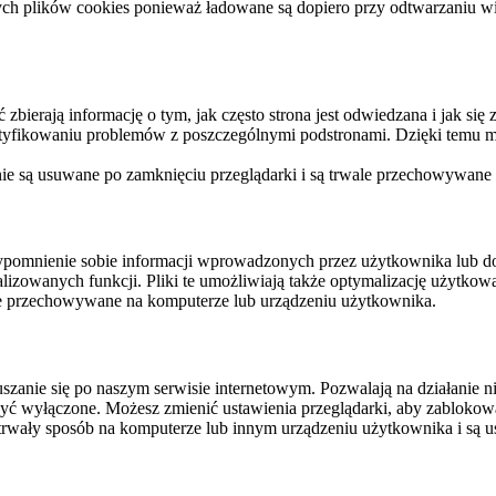
ych plików cookies ponieważ ładowane są dopiero przy odtwarzaniu wid
ierają informację o tym, jak często strona jest odwiedzana i jak się z 
ntyfikowaniu problemów z poszczególnymi podstronami. Dzięki temu mo
 nie są usuwane po zamknięciu przeglądarki i są trwale przechowywane
rzypomnienie sobie informacji wprowadzonych przez użytkownika lub 
nalizowanych funkcji. Pliki te umożliwiają także optymalizację użytko
ale przechowywane na komputerze lub urządzeniu użytkownika.
szanie się po naszym serwisie internetowym. Pozwalają na działanie ni
yć wyłączone. Możesz zmienić ustawienia przeglądarki, aby zablokować
trwały sposób na komputerze lub innym urządzeniu użytkownika i są u