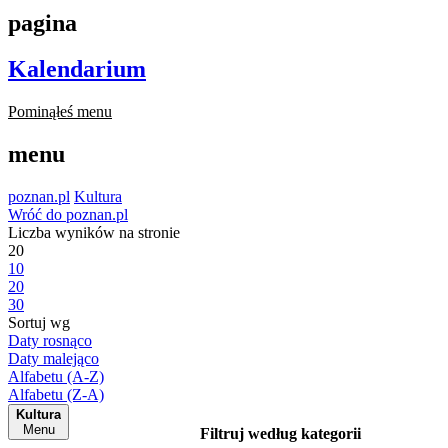
pagina
Kalendarium
Pominąłeś menu
menu
poznan.pl
Kultura
Wróć do poznan.pl
Liczba wyników na stronie
20
10
20
30
Sortuj wg
Daty rosnąco
Daty malejąco
Alfabetu (A-Z)
Alfabetu (Z-A)
Kultura
Menu
Filtruj według kategorii