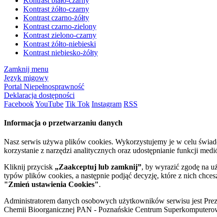
Kontrast biało-czarny
Kontrast żółto-czarny
Kontrast czarno-żółty
Kontrast czarno-zielony
Kontrast zielono-czarny
Kontrast żółto-niebieski
Kontrast niebiesko-żółty
Zamknij menu
Język migowy
Portal Niepełnosprawność
Deklaracja dostępności
Facebook
YouTube
Tik Tok
Instagram
RSS
Informacja o przetwarzaniu danych
Nasz serwis używa plików cookies. Wykorzystujemy je w celu świa
korzystanie z narzędzi analitycznych oraz udostępnianie funkcji me
Kliknij przycisk
„Zaakceptuj lub zamknij”
, by wyrazić zgodę na u
typów plików cookies, a następnie podjąć decyzję, które z nich chce
"Zmień ustawienia Cookies"
.
Administratorem danych osobowych użytkowników serwisu jest Prezyd
Chemii Bioorganicznej PAN - Poznańskie Centrum Superkomputerow