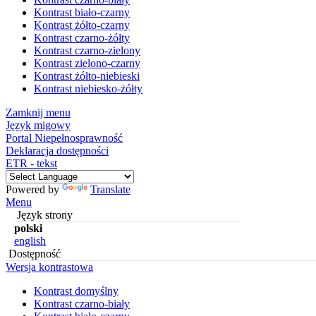
Kontrast biało-czarny
Kontrast żółto-czarny
Kontrast czarno-żółty
Kontrast czarno-zielony
Kontrast zielono-czarny
Kontrast żółto-niebieski
Kontrast niebiesko-żółty
Zamknij menu
Język migowy
Portal Niepełnosprawność
Deklaracja dostępności
ETR - tekst
Powered by
Translate
Menu
Język strony
polski
english
Dostępność
Wersja kontrastowa
Kontrast domyślny
Kontrast czarno-biały