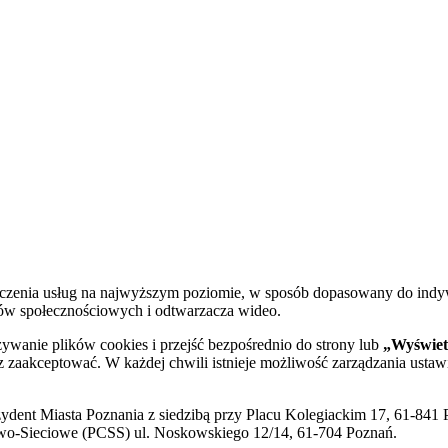
dczenia usług na najwyższym poziomie, w sposób dopasowany do indy
diów społecznościowych i odtwarzacza wideo.
żywanie plików cookies i przejść bezpośrednio do strony lub
„Wyświetl
sz zaakceptować. W każdej chwili istnieje możliwość zarządzania ustaw
ent Miasta Poznania z siedzibą przy Placu Kolegiackim 17, 61-841 P
o-Sieciowe (PCSS) ul. Noskowskiego 12/14, 61-704 Poznań.