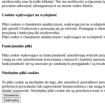
użytkownika oraz liczydło kliknięć. Nie ma możliwości wyłączenia t
powinien odtwarzać udostępnionych na stronie wideo filmów.
Cookies wpływające na wydajność
Pliki cookies o charakterze analitycznym, wpływającym na wydajność zb
jaki sposób Użytkownicy poruszają się po serwisie. Pomagają w ide
przyjazną i intuicyjną dla użytkownika.
Pliki cookie o charakterze analitycznym i wpływające na wydajność
Funkcjonalne pliki
Pliki cookie wpływające na funkcjonalność umożliwiają witrynie p
i mają na celu umożliwienie korzystania z lepszych i bardziej sperso
funkcjonalność nie są usuwane po zamknięciu przeglądarki i są trw
Niezbędne pliki cookies
Te pliki cookie są niezbędne do tego, aby umożliwić prawidłowe poru
preferencji prywatności lub zapewnienie bezpieczeństwa i nie mogą b
działać poprawnie. Niezbędne pliki cookie nie są przechowywane w 
Ustawienia
Zaakceptuj