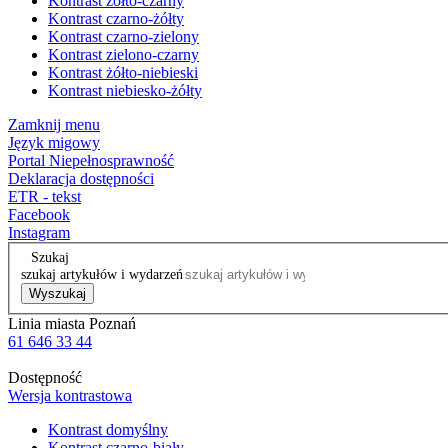
Kontrast żółto-czarny
Kontrast czarno-żółty
Kontrast czarno-zielony
Kontrast zielono-czarny
Kontrast żółto-niebieski
Kontrast niebiesko-żółty
Zamknij menu
Język migowy
Portal Niepełnosprawność
Deklaracja dostępności
ETR - tekst
Facebook
Instagram
Szukaj
szukaj artykułów i wydarzeń
Wyszukaj
Linia miasta Poznań
61 646 33 44
Dostępność
Wersja kontrastowa
Kontrast domyślny
Kontrast czarno-biały