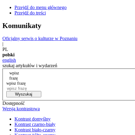
Przejdź do menu głównego
Przejdź do treści
Komunikaty
Oficjalny serwis o kulturze w Poznaniu
|
PL
polski
english
szukaj artykułów i wydarzeń
wpisz
frazę
wpisz frazę
Wyszukaj
Dostępność
Wersja kontrastowa
Kontrast domyślny
Kontrast czarno-biały
Kontrast biało-czarny