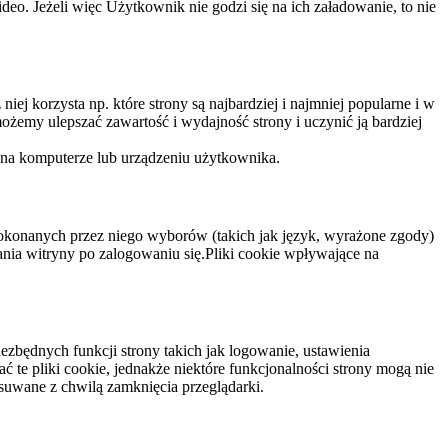
eo. Jeżeli więc Użytkownik nie godzi się na ich załadowanie, to nie
niej korzysta np. które strony są najbardziej i najmniej popularne i w
żemy ulepszać zawartość i wydajność strony i uczynić ją bardziej
 na komputerze lub urządzeniu użytkownika.
dokonanych przez niego wyborów (takich jak język, wyrażone zgody)
wania witryny po zalogowaniu się.Pliki cookie wpływające na
ezbędnych funkcji strony takich jak logowanie, ustawienia
 te pliki cookie, jednakże niektóre funkcjonalności strony mogą nie
suwane z chwilą zamknięcia przeglądarki.