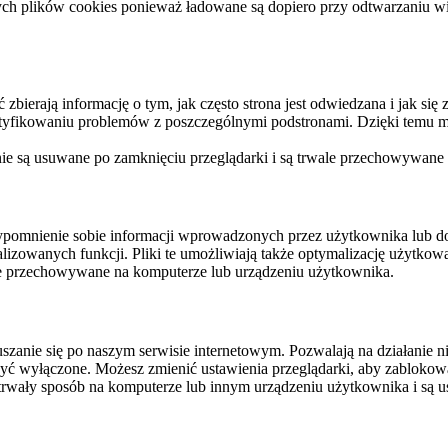
ych plików cookies ponieważ ładowane są dopiero przy odtwarzaniu wid
ierają informację o tym, jak często strona jest odwiedzana i jak się z 
ntyfikowaniu problemów z poszczególnymi podstronami. Dzięki temu mo
 nie są usuwane po zamknięciu przeglądarki i są trwale przechowywane
rzypomnienie sobie informacji wprowadzonych przez użytkownika lub 
nalizowanych funkcji. Pliki te umożliwiają także optymalizację użytko
ale przechowywane na komputerze lub urządzeniu użytkownika.
szanie się po naszym serwisie internetowym. Pozwalają na działanie ni
yć wyłączone. Możesz zmienić ustawienia przeglądarki, aby zablokować
trwały sposób na komputerze lub innym urządzeniu użytkownika i są u