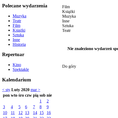
Polecane wydarzenia
Film
Książki
Muzyka
Muzyka
Teatr
Inne
Film
Sztuka
Książki
Teatr
Sztuka
Inne
Historia
Nie znaleziono wydarzeń spe
Repertuar
Kino
Do góry
Spektakle
Kalendarium
< sty
Luty 2020
mar >
pon
wto
śro
czw
pią
sob
nie
1
2
3
4
5
6
7
8
9
10
11
12
13
14
15
16