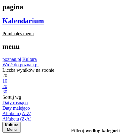
pagina
Kalendarium
Pominąłeś menu
menu
poznan.pl
Kultura
Wróć do poznan.pl
Liczba wyników na stronie
20
10
20
30
Sortuj wg
Daty rosnąco
Daty malejąco
Alfabetu (A-Z)
Alfabetu (Z-A)
Kultura
Menu
Filtruj według kategorii