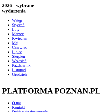
2026 - wybrane
wydarzenia
Wstęp
Styczeń
Luty
Marzec
Kwiecień
Maj
Czerwiec
Lipiec
Sierpień
Wrzesień
Październik
Listopad
Grudzień
PLATFORMA POZNAN.PL
O nas
Kontakt
Deklaracja dostępności