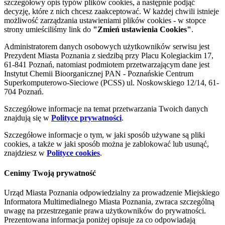
szczegółowy opis typów plików cookies, a następnie podjąć
decyzję, które z nich chcesz zaakceptować. W każdej chwili istnieje
możliwość zarządzania ustawieniami plików cookies - w stopce
strony umieściliśmy link do
"Zmień ustawienia Cookies"
.
Administratorem danych osobowych użytkowników serwisu jest
Prezydent Miasta Poznania z siedzibą przy Placu Kolegiackim 17,
61-841 Poznań, natomiast podmiotem przetwarzającym dane jest
Instytut Chemii Bioorganicznej PAN - Poznańskie Centrum
Superkomputerowo-Sieciowe (PCSS) ul. Noskowskiego 12/14, 61-
704 Poznań.
Szczegółowe informacje na temat przetwarzania Twoich danych
znajdują się w
Polityce prywatności
.
Szczegółowe informacje o tym, w jaki sposób używane są pliki
cookies, a także w jaki sposób można je zablokować lub usunąć,
znajdziesz w
Polityce cookies
.
Cenimy Twoją prywatność
Urząd Miasta Poznania odpowiedzialny za prowadzenie Miejskiego
Informatora Multimedialnego Miasta Poznania, zwraca szczególną
uwagę na przestrzeganie prawa użytkowników do prywatności.
Prezentowana informacja poniżej opisuje za co odpowiadają