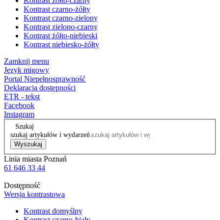
Kontrast żółto-czarny
Kontrast czarno-żółty
Kontrast czarno-zielony
Kontrast zielono-czarny
Kontrast żółto-niebieski
Kontrast niebiesko-żółty
Zamknij menu
Język migowy
Portal Niepełnosprawność
Deklaracja dostępności
ETR - tekst
Facebook
Instagram
Szukaj
szukaj artykułów i wydarzeń
Wyszukaj
Linia miasta Poznań
61 646 33 44
Dostępność
Wersja kontrastowa
Kontrast domyślny
Kontrast czarno-biały