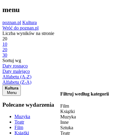
menu
poznan.pl
Kultura
Wróć do poznan.pl
Liczba wyników na stronie
20
10
20
30
Sortuj wg
Daty rosnąco
Daty malejąco
Alfabetu (A-Z)
Alfabetu (Z-A)
Kultura
Menu
Filtruj według kategorii
Polecane wydarzenia
Film
Książki
Muzyka
Muzyka
Teatr
Inne
Film
Sztuka
Książki
Teatr