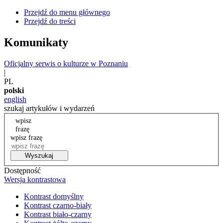
Przejdź do menu głównego
Przejdź do treści
Komunikaty
Oficjalny serwis o kulturze w Poznaniu
|
PL
polski
english
szukaj artykułów i wydarzeń
wpisz
frazę
wpisz frazę
Wyszukaj
Dostępność
Wersja kontrastowa
Kontrast domyślny
Kontrast czarno-biały
Kontrast biało-czarny