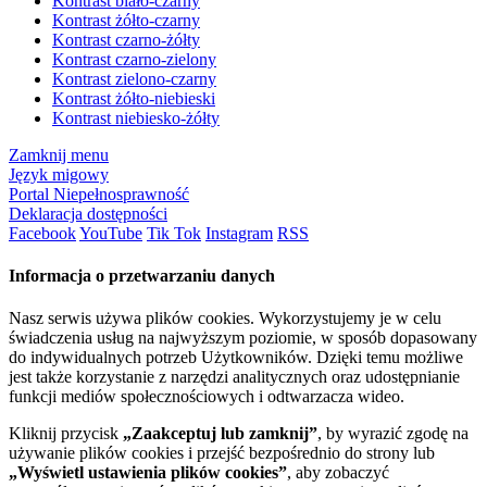
Kontrast biało-czarny
Kontrast żółto-czarny
Kontrast czarno-żółty
Kontrast czarno-zielony
Kontrast zielono-czarny
Kontrast żółto-niebieski
Kontrast niebiesko-żółty
Zamknij menu
Język migowy
Portal Niepełnosprawność
Deklaracja dostępności
Facebook
YouTube
Tik Tok
Instagram
RSS
Informacja o przetwarzaniu danych
Nasz serwis używa plików cookies. Wykorzystujemy je w celu
świadczenia usług na najwyższym poziomie, w sposób dopasowany
do indywidualnych potrzeb Użytkowników. Dzięki temu możliwe
jest także korzystanie z narzędzi analitycznych oraz udostępnianie
funkcji mediów społecznościowych i odtwarzacza wideo.
Kliknij przycisk
„Zaakceptuj lub zamknij”
, by wyrazić zgodę na
używanie plików cookies i przejść bezpośrednio do strony lub
„Wyświetl ustawienia plików cookies”
, aby zobaczyć