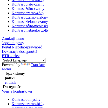
Kontrast biało-czarny
Kontrast żółto-czarny
Kontrast czarno-żółty
Kontrast czarno-zielony
Kontrast zielono-czarny
Kontrast żółto-niebieski
Kontrast niebiesko-żółty
Zamknij menu
Język migowy
Portal Niepełnosprawność
Deklaracja dostępności
ETR - tekst
Powered by
Translate
Menu
Język strony
polski
english
Dostępność
Wersja kontrastowa
Kontrast domyślny
Kontrast czarno-biały