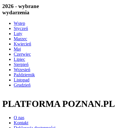
2026 - wybrane
wydarzenia
Wstęp
Styczeń
Luty
Marzec
Kwiecień
Maj
Czerwiec
Lipiec
Sierpień
Wrzesień
Październik
Listopad
Grudzień
PLATFORMA POZNAN.PL
O nas
Kontakt
Deklaracja dostępności