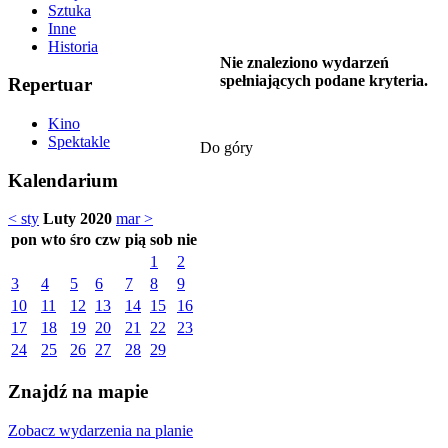
Sztuka
Inne
Historia
Nie znaleziono wydarzeń
spełniających podane kryteria.
Repertuar
Kino
Spektakle
Do góry
Kalendarium
< sty
Luty 2020
mar >
pon
wto
śro
czw
pią
sob
nie
1
2
3
4
5
6
7
8
9
10
11
12
13
14
15
16
17
18
19
20
21
22
23
24
25
26
27
28
29
Znajdź na mapie
Zobacz wydarzenia na planie