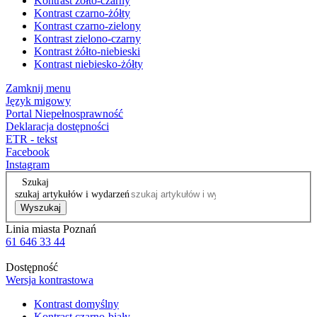
Kontrast żółto-czarny
Kontrast czarno-żółty
Kontrast czarno-zielony
Kontrast zielono-czarny
Kontrast żółto-niebieski
Kontrast niebiesko-żółty
Zamknij menu
Język migowy
Portal Niepełnosprawność
Deklaracja dostępności
ETR - tekst
Facebook
Instagram
Szukaj
szukaj artykułów i wydarzeń
Wyszukaj
Linia miasta Poznań
61 646 33 44
Dostępność
Wersja kontrastowa
Kontrast domyślny
Kontrast czarno-biały