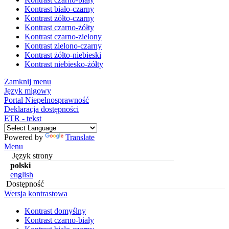
Kontrast biało-czarny
Kontrast żółto-czarny
Kontrast czarno-żółty
Kontrast czarno-zielony
Kontrast zielono-czarny
Kontrast żółto-niebieski
Kontrast niebiesko-żółty
Zamknij menu
Język migowy
Portal Niepełnosprawność
Deklaracja dostępności
ETR - tekst
Powered by
Translate
Menu
Język strony
polski
english
Dostępność
Wersja kontrastowa
Kontrast domyślny
Kontrast czarno-biały