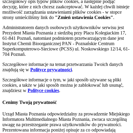
szczegółowy opis typów plików cookies, a następnie podjąć
decyzję, które z nich chcesz zaakceptować. W każdej chwili istnieje
możliwość zarządzania ustawieniami plików cookies - w stopce
strony umieściliśmy link do
"Zmień ustawienia Cookies"
.
Administratorem danych osobowych użytkowników serwisu jest
Prezydent Miasta Poznania z siedzibą przy Placu Kolegiackim 17,
61-841 Poznań, natomiast podmiotem przetwarzającym dane jest
Instytut Chemii Bioorganicznej PAN - Poznańskie Centrum
Superkomputerowo-Sieciowe (PCSS) ul. Noskowskiego 12/14, 61-
704 Poznań.
Szczegółowe informacje na temat przetwarzania Twoich danych
znajdują się w
Polityce prywatności
.
Szczegółowe informacje o tym, w jaki sposób używane są pliki
cookies, a także w jaki sposób można je zablokować lub usunąć,
znajdziesz w
Polityce cookies
.
Cenimy Twoją prywatność
Urząd Miasta Poznania odpowiedzialny za prowadzenie Miejskiego
Informatora Multimedialnego Miasta Poznania, zwraca szczególną
uwagę na przestrzeganie prawa użytkowników do prywatności.
Prezentowana informacja poniżej opisuje za co odpowiadają