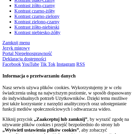
Kontrast biało-czarny
Kontrast żółto-czarny
Kontrast czarno-żółty
Kontrast czarno-zielony
Kontrast zielono-czarny
Kontrast żółto-niebieski
Kontrast niebiesko-żółty
Zamknij menu
Język migowy
Portal Niepełnosprawność
Deklaracja dostępności
Facebook
YouTube
Tik Tok
Instagram
RSS
Informacja o przetwarzaniu danych
Nasz serwis używa plików cookies. Wykorzystujemy je w celu
świadczenia usług na najwyższym poziomie, w sposób dopasowany
do indywidualnych potrzeb Użytkowników. Dzięki temu możliwe
jest także korzystanie z narzędzi analitycznych oraz udostępnianie
funkcji mediów społecznościowych i odtwarzacza wideo.
Kliknij przycisk
„Zaakceptuj lub zamknij”
, by wyrazić zgodę na
używanie plików cookies i przejść bezpośrednio do strony lub
„Wyświetl ustawienia plików cookies”
, aby zobaczyć