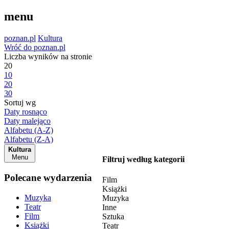
menu
poznan.pl
Kultura
Wróć do poznan.pl
Liczba wyników na stronie
20
10
20
30
Sortuj wg
Daty rosnąco
Daty malejąco
Alfabetu (A-Z)
Alfabetu (Z-A)
Kultura
Menu
Filtruj według kategorii
Polecane wydarzenia
Film
Książki
Muzyka
Muzyka
Teatr
Inne
Film
Sztuka
Książki
Teatr