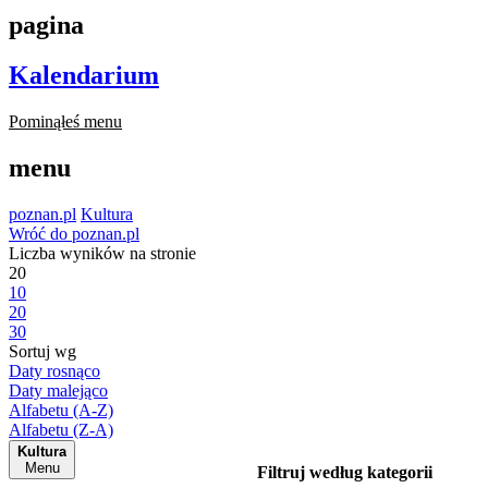
pagina
Kalendarium
Pominąłeś menu
menu
poznan.pl
Kultura
Wróć do poznan.pl
Liczba wyników na stronie
20
10
20
30
Sortuj wg
Daty rosnąco
Daty malejąco
Alfabetu (A-Z)
Alfabetu (Z-A)
Kultura
Menu
Filtruj według kategorii