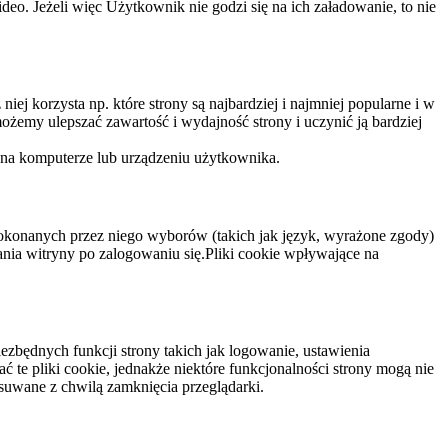
eo. Jeżeli więc Użytkownik nie godzi się na ich załadowanie, to nie
niej korzysta np. które strony są najbardziej i najmniej popularne i w
żemy ulepszać zawartość i wydajność strony i uczynić ją bardziej
 na komputerze lub urządzeniu użytkownika.
dokonanych przez niego wyborów (takich jak język, wyrażone zgody)
wania witryny po zalogowaniu się.Pliki cookie wpływające na
ezbędnych funkcji strony takich jak logowanie, ustawienia
 te pliki cookie, jednakże niektóre funkcjonalności strony mogą nie
suwane z chwilą zamknięcia przeglądarki.