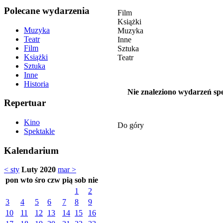
Polecane wydarzenia
Film
Książki
Muzyka
Muzyka
Teatr
Inne
Film
Sztuka
Książki
Teatr
Sztuka
Inne
Historia
Nie znaleziono wydarzeń spe
Repertuar
Kino
Do góry
Spektakle
Kalendarium
< sty
Luty 2020
mar >
pon
wto
śro
czw
pią
sob
nie
1
2
3
4
5
6
7
8
9
10
11
12
13
14
15
16