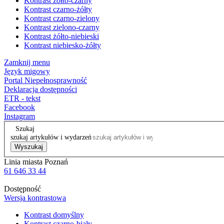
Kontrast żółto-czarny
Kontrast czarno-żółty
Kontrast czarno-zielony
Kontrast zielono-czarny
Kontrast żółto-niebieski
Kontrast niebiesko-żółty
Zamknij menu
Język migowy
Portal Niepełnosprawność
Deklaracja dostępności
ETR - tekst
Facebook
Instagram
Szukaj
szukaj artykułów i wydarzeń
Wyszukaj
Linia miasta Poznań
61 646 33 44
Dostępność
Wersja kontrastowa
Kontrast domyślny
Kontrast czarno-biały