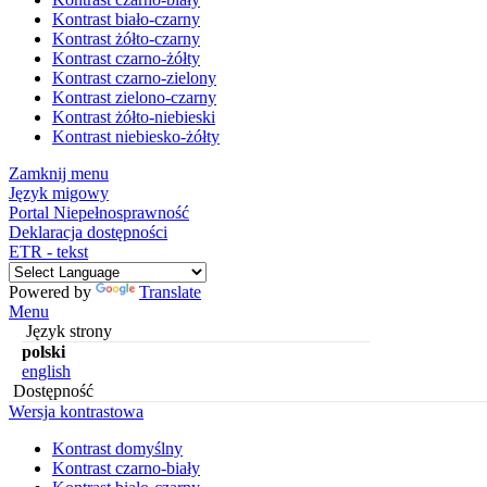
Kontrast biało-czarny
Kontrast żółto-czarny
Kontrast czarno-żółty
Kontrast czarno-zielony
Kontrast zielono-czarny
Kontrast żółto-niebieski
Kontrast niebiesko-żółty
Zamknij menu
Język migowy
Portal Niepełnosprawność
Deklaracja dostępności
ETR - tekst
Powered by
Translate
Menu
Język strony
polski
english
Dostępność
Wersja kontrastowa
Kontrast domyślny
Kontrast czarno-biały