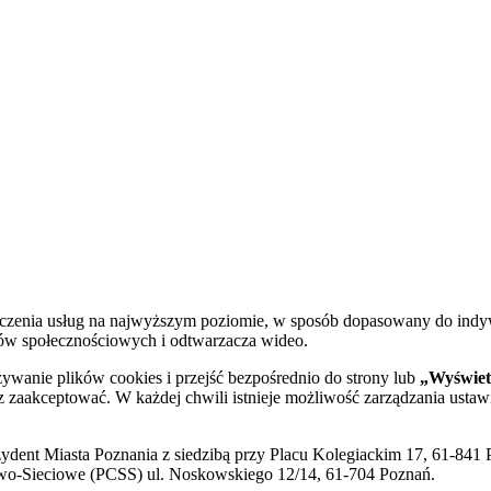
dczenia usług na najwyższym poziomie, w sposób dopasowany do indy
diów społecznościowych i odtwarzacza wideo.
żywanie plików cookies i przejść bezpośrednio do strony lub
„Wyświetl
sz zaakceptować. W każdej chwili istnieje możliwość zarządzania ustaw
ent Miasta Poznania z siedzibą przy Placu Kolegiackim 17, 61-841 P
o-Sieciowe (PCSS) ul. Noskowskiego 12/14, 61-704 Poznań.