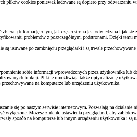
ych plików cookies ponieważ ładowane są dopiero przy odtwarzaniu wid
ierają informację o tym, jak często strona jest odwiedzana i jak się z 
ntyfikowaniu problemów z poszczególnymi podstronami. Dzięki temu mo
 nie są usuwane po zamknięciu przeglądarki i są trwale przechowywane
rzypomnienie sobie informacji wprowadzonych przez użytkownika lub 
nalizowanych funkcji. Pliki te umożliwiają także optymalizację użytko
ale przechowywane na komputerze lub urządzeniu użytkownika.
szanie się po naszym serwisie internetowym. Pozwalają na działanie ni
yć wyłączone. Możesz zmienić ustawienia przeglądarki, aby zablokować
trwały sposób na komputerze lub innym urządzeniu użytkownika i są u