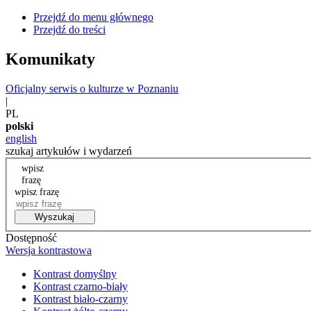
Przejdź do menu głównego
Przejdź do treści
Komunikaty
Oficjalny serwis o kulturze w Poznaniu
|
PL
polski
english
szukaj artykułów i wydarzeń
wpisz
frazę
wpisz frazę
Wyszukaj
Dostępność
Wersja kontrastowa
Kontrast domyślny
Kontrast czarno-biały
Kontrast biało-czarny