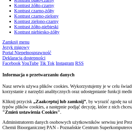
Kontrast biało-czarny
Kontrast żółto-czarny
Kontrast czarno-żółty
Kontrast czarno-zielony
Kontrast zielono-czarny
Kontrast żółto-niebieski
Kontrast niebiesko-żółty
Zamknij menu
Język migowy
Portal Niepełnosprawność
Deklaracja dostępności
Facebook
YouTube
Tik Tok
Instagram
RSS
Informacja o przetwarzaniu danych
Nasz serwis używa plików cookies. Wykorzystujemy je w celu świa
korzystanie z narzędzi analitycznych oraz udostępnianie funkcji me
Kliknij przycisk
„Zaakceptuj lub zamknij”
, by wyrazić zgodę na u
typów plików cookies, a następnie podjąć decyzję, które z nich chce
"Zmień ustawienia Cookies"
.
Administratorem danych osobowych użytkowników serwisu jest Prezyd
Chemii Bioorganicznej PAN - Poznańskie Centrum Superkomputerow