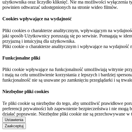
użytkownika oraz liczydło kliknięć. Nie ma możliwości wyłączenia t
powinien odtwarzać udostępnionych na stronie wideo filmów.
Cookies wpływające na wydajność
Pliki cookies o charakterze analitycznym, wpływającym na wydajność zb
jaki sposób Użytkownicy poruszają się po serwisie. Pomagają w ide
przyjazną i intuicyjną dla użytkownika.
Pliki cookie o charakterze analitycznym i wpływające na wydajność
Funkcjonalne pliki
Pliki cookie wpływające na funkcjonalność umożliwiają witrynie p
i mają na celu umożliwienie korzystania z lepszych i bardziej sperso
funkcjonalność nie są usuwane po zamknięciu przeglądarki i są trw
Niezbędne pliki cookies
Te pliki cookie są niezbędne do tego, aby umożliwić prawidłowe poru
preferencji prywatności lub zapewnienie bezpieczeństwa i nie mogą b
działać poprawnie. Niezbędne pliki cookie nie są przechowywane w 
Ustawienia
Zaakceptuj