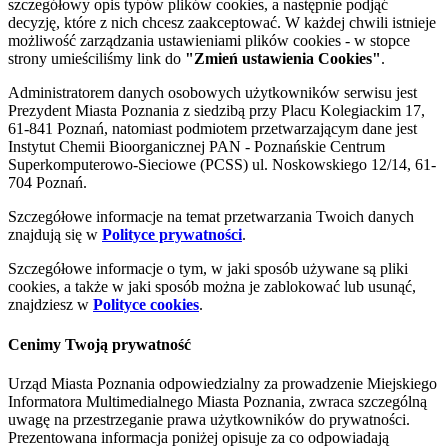
szczegółowy opis typów plików cookies, a następnie podjąć
decyzję, które z nich chcesz zaakceptować. W każdej chwili istnieje
możliwość zarządzania ustawieniami plików cookies - w stopce
strony umieściliśmy link do
"Zmień ustawienia Cookies"
.
Administratorem danych osobowych użytkowników serwisu jest
Prezydent Miasta Poznania z siedzibą przy Placu Kolegiackim 17,
61-841 Poznań, natomiast podmiotem przetwarzającym dane jest
Instytut Chemii Bioorganicznej PAN - Poznańskie Centrum
Superkomputerowo-Sieciowe (PCSS) ul. Noskowskiego 12/14, 61-
704 Poznań.
Szczegółowe informacje na temat przetwarzania Twoich danych
znajdują się w
Polityce prywatności
.
Szczegółowe informacje o tym, w jaki sposób używane są pliki
cookies, a także w jaki sposób można je zablokować lub usunąć,
znajdziesz w
Polityce cookies
.
Cenimy Twoją prywatność
Urząd Miasta Poznania odpowiedzialny za prowadzenie Miejskiego
Informatora Multimedialnego Miasta Poznania, zwraca szczególną
uwagę na przestrzeganie prawa użytkowników do prywatności.
Prezentowana informacja poniżej opisuje za co odpowiadają