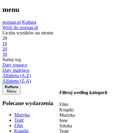
menu
poznan.pl
Kultura
Wróć do poznan.pl
Liczba wyników na stronie
20
10
20
30
Sortuj wg
Daty rosnąco
Daty malejąco
Alfabetu (A-Z)
Alfabetu (Z-A)
Kultura
Menu
Filtruj według kategorii
Polecane wydarzenia
Film
Książki
Muzyka
Muzyka
Teatr
Inne
Film
Sztuka
Książki
Teatr