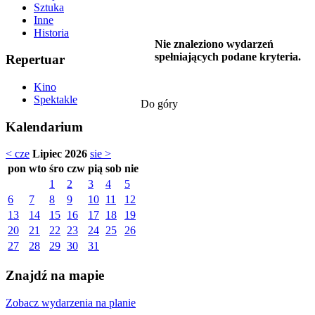
Sztuka
Inne
Historia
Nie znaleziono wydarzeń
spełniających podane kryteria.
Repertuar
Kino
Spektakle
Do góry
Kalendarium
< cze
Lipiec 2026
sie >
pon
wto
śro
czw
pią
sob
nie
1
2
3
4
5
6
7
8
9
10
11
12
13
14
15
16
17
18
19
20
21
22
23
24
25
26
27
28
29
30
31
Znajdź na mapie
Zobacz wydarzenia na planie