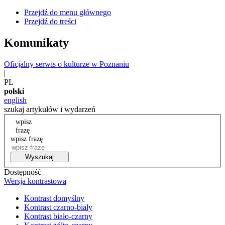
Przejdź do menu głównego
Przejdź do treści
Komunikaty
Oficjalny serwis o kulturze w Poznaniu
|
PL
polski
english
szukaj artykułów i wydarzeń
wpisz
frazę
wpisz frazę
Wyszukaj
Dostępność
Wersja kontrastowa
Kontrast domyślny
Kontrast czarno-biały
Kontrast biało-czarny