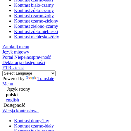
Kontrast biało-czarny
Kontrast żółto-czarny
Kontrast czarno-żółty
Kontrast czarno-zielony
Kontrast zielono-czarny
Kontrast żółto-niebieski
Kontrast niebiesko-żółty
Zamknij menu
Język migowy
Portal Niepełnosprawność
Deklaracja dostępności
ETR - tekst
Powered by
Translate
Menu
Język strony
polski
english
Dostępność
Wersja kontrastowa
Kontrast domyślny
Kontrast czarno-biały