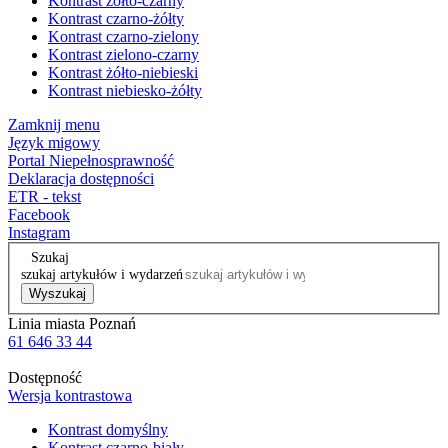
Kontrast żółto-czarny
Kontrast czarno-żółty
Kontrast czarno-zielony
Kontrast zielono-czarny
Kontrast żółto-niebieski
Kontrast niebiesko-żółty
Zamknij menu
Język migowy
Portal Niepełnosprawność
Deklaracja dostępności
ETR - tekst
Facebook
Instagram
Szukaj
szukaj artykułów i wydarzeń
Wyszukaj
Linia miasta Poznań
61 646 33 44
Dostępność
Wersja kontrastowa
Kontrast domyślny
Kontrast czarno-biały