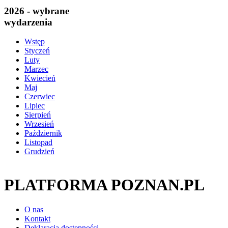
2026 - wybrane
wydarzenia
Wstęp
Styczeń
Luty
Marzec
Kwiecień
Maj
Czerwiec
Lipiec
Sierpień
Wrzesień
Październik
Listopad
Grudzień
PLATFORMA POZNAN.PL
O nas
Kontakt
Deklaracja dostępności