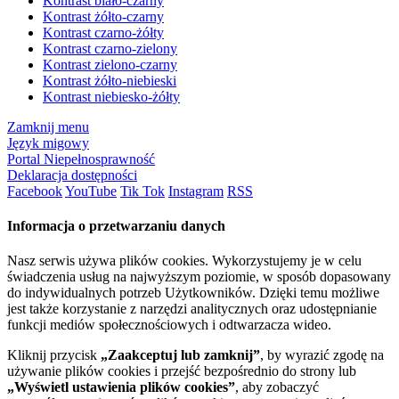
Kontrast biało-czarny
Kontrast żółto-czarny
Kontrast czarno-żółty
Kontrast czarno-zielony
Kontrast zielono-czarny
Kontrast żółto-niebieski
Kontrast niebiesko-żółty
Zamknij menu
Język migowy
Portal Niepełnosprawność
Deklaracja dostępności
Facebook
YouTube
Tik Tok
Instagram
RSS
Informacja o przetwarzaniu danych
Nasz serwis używa plików cookies. Wykorzystujemy je w celu
świadczenia usług na najwyższym poziomie, w sposób dopasowany
do indywidualnych potrzeb Użytkowników. Dzięki temu możliwe
jest także korzystanie z narzędzi analitycznych oraz udostępnianie
funkcji mediów społecznościowych i odtwarzacza wideo.
Kliknij przycisk
„Zaakceptuj lub zamknij”
, by wyrazić zgodę na
używanie plików cookies i przejść bezpośrednio do strony lub
„Wyświetl ustawienia plików cookies”
, aby zobaczyć