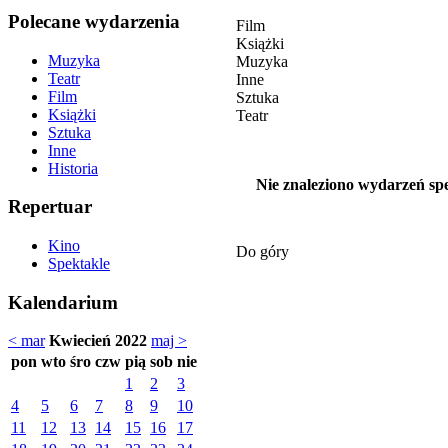
Polecane wydarzenia
Film
Książki
Muzyka
Muzyka
Teatr
Inne
Film
Sztuka
Książki
Teatr
Sztuka
Inne
Historia
Nie znaleziono wydarzeń spe
Repertuar
Kino
Do góry
Spektakle
Kalendarium
< mar
Kwiecień 2022
maj >
pon
wto
śro
czw
pią
sob
nie
1
2
3
4
5
6
7
8
9
10
11
12
13
14
15
16
17