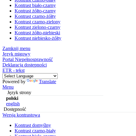
Kontrast biało-czarny
Kontrast żółto-czarny
Kontrast czarno-żółty
Kontrast czarno-zielony
Kontrast zielono-czarny
Kontrast żółto-niebieski
Kontrast niebiesko-żółty
Zamknij menu
Język migowy
Portal Niepełnosprawność
Deklaracja dostępności
ETR - tekst
Powered by
Translate
Menu
Język strony
polski
english
Dostępność
Wersja kontrastowa
Kontrast domyślny
Kontrast czarno-biały