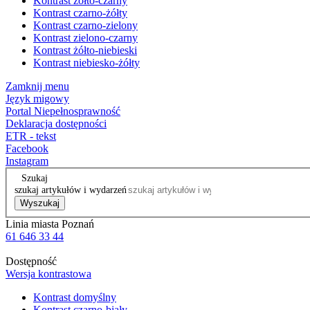
Kontrast żółto-czarny
Kontrast czarno-żółty
Kontrast czarno-zielony
Kontrast zielono-czarny
Kontrast żółto-niebieski
Kontrast niebiesko-żółty
Zamknij menu
Język migowy
Portal Niepełnosprawność
Deklaracja dostępności
ETR - tekst
Facebook
Instagram
Szukaj
szukaj artykułów i wydarzeń
Wyszukaj
Linia miasta Poznań
61 646 33 44
Dostępność
Wersja kontrastowa
Kontrast domyślny
Kontrast czarno-biały