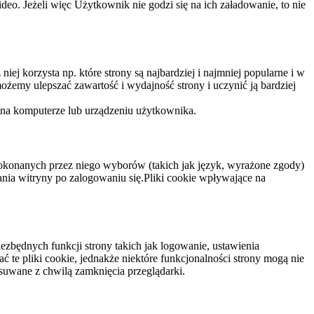
eo. Jeżeli więc Użytkownik nie godzi się na ich załadowanie, to nie
niej korzysta np. które strony są najbardziej i najmniej popularne i w
żemy ulepszać zawartość i wydajność strony i uczynić ją bardziej
 na komputerze lub urządzeniu użytkownika.
dokonanych przez niego wyborów (takich jak język, wyrażone zgody)
wania witryny po zalogowaniu się.Pliki cookie wpływające na
ezbędnych funkcji strony takich jak logowanie, ustawienia
 te pliki cookie, jednakże niektóre funkcjonalności strony mogą nie
suwane z chwilą zamknięcia przeglądarki.