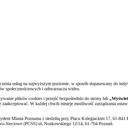
dczenia usług na najwyższym poziomie, w sposób dopasowany do indy
diów społecznościowych i odtwarzacza wideo.
żywanie plików cookies i przejść bezpośrednio do strony lub
„Wyświetl
sz zaakceptować. W każdej chwili istnieje możliwość zarządzania ustaw
ent Miasta Poznania z siedzibą przy Placu Kolegiackim 17, 61-841 P
o-Sieciowe (PCSS) ul. Noskowskiego 12/14, 61-704 Poznań.