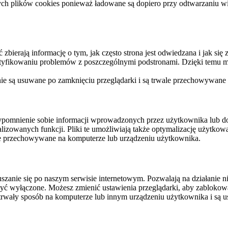
ych plików cookies ponieważ ładowane są dopiero przy odtwarzaniu wid
ierają informację o tym, jak często strona jest odwiedzana i jak się z 
ntyfikowaniu problemów z poszczególnymi podstronami. Dzięki temu mo
 nie są usuwane po zamknięciu przeglądarki i są trwale przechowywane
rzypomnienie sobie informacji wprowadzonych przez użytkownika lub 
nalizowanych funkcji. Pliki te umożliwiają także optymalizację użytko
ale przechowywane na komputerze lub urządzeniu użytkownika.
szanie się po naszym serwisie internetowym. Pozwalają na działanie ni
yć wyłączone. Możesz zmienić ustawienia przeglądarki, aby zablokować
trwały sposób na komputerze lub innym urządzeniu użytkownika i są u