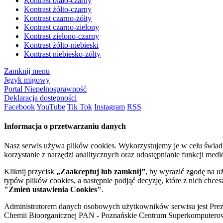
Kontrast biało-czarny
Kontrast żółto-czarny
Kontrast czarno-żółty
Kontrast czarno-zielony
Kontrast zielono-czarny
Kontrast żółto-niebieski
Kontrast niebiesko-żółty
Zamknij menu
Język migowy
Portal Niepełnosprawność
Deklaracja dostępności
Facebook
YouTube
Tik Tok
Instagram
RSS
Informacja o przetwarzaniu danych
Nasz serwis używa plików cookies. Wykorzystujemy je w celu świa
korzystanie z narzędzi analitycznych oraz udostępnianie funkcji me
Kliknij przycisk
„Zaakceptuj lub zamknij”
, by wyrazić zgodę na u
typów plików cookies, a następnie podjąć decyzję, które z nich chce
"Zmień ustawienia Cookies"
.
Administratorem danych osobowych użytkowników serwisu jest Prezyd
Chemii Bioorganicznej PAN - Poznańskie Centrum Superkomputerow