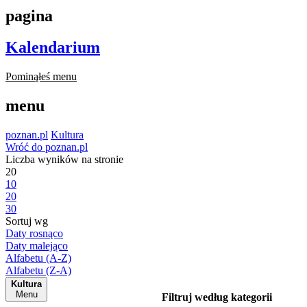
pagina
Kalendarium
Pominąłeś menu
menu
poznan.pl
Kultura
Wróć do poznan.pl
Liczba wyników na stronie
20
10
20
30
Sortuj wg
Daty rosnąco
Daty malejąco
Alfabetu (A-Z)
Alfabetu (Z-A)
Kultura
Menu
Filtruj według kategorii