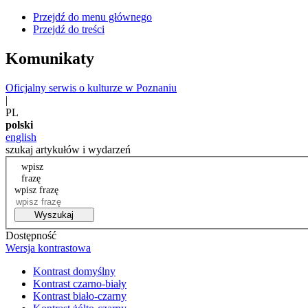
Przejdź do menu głównego
Przejdź do treści
Komunikaty
Oficjalny serwis o kulturze w Poznaniu
|
PL
polski
english
szukaj artykułów i wydarzeń
wpisz
frazę
wpisz frazę
Wyszukaj
Dostępność
Wersja kontrastowa
Kontrast domyślny
Kontrast czarno-biały
Kontrast biało-czarny