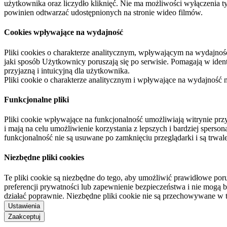
użytkownika oraz liczydło kliknięć. Nie ma możliwości wyłączenia t
powinien odtwarzać udostępnionych na stronie wideo filmów.
Cookies wpływające na wydajność
Pliki cookies o charakterze analitycznym, wpływającym na wydajność zb
jaki sposób Użytkownicy poruszają się po serwisie. Pomagają w ide
przyjazną i intuicyjną dla użytkownika.
Pliki cookie o charakterze analitycznym i wpływające na wydajność
Funkcjonalne pliki
Pliki cookie wpływające na funkcjonalność umożliwiają witrynie p
i mają na celu umożliwienie korzystania z lepszych i bardziej sperso
funkcjonalność nie są usuwane po zamknięciu przeglądarki i są trw
Niezbędne pliki cookies
Te pliki cookie są niezbędne do tego, aby umożliwić prawidłowe poru
preferencji prywatności lub zapewnienie bezpieczeństwa i nie mogą b
działać poprawnie. Niezbędne pliki cookie nie są przechowywane w 
Ustawienia
Zaakceptuj