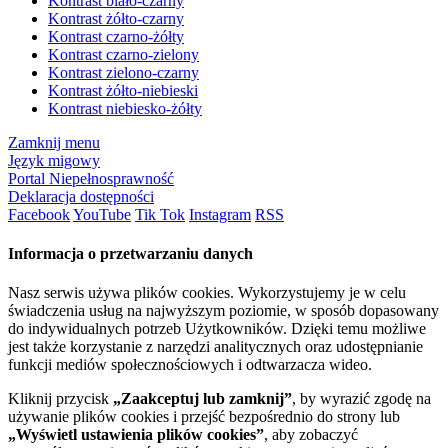
Kontrast biało-czarny
Kontrast żółto-czarny
Kontrast czarno-żółty
Kontrast czarno-zielony
Kontrast zielono-czarny
Kontrast żółto-niebieski
Kontrast niebiesko-żółty
Zamknij menu
Język migowy
Portal Niepełnosprawność
Deklaracja dostępności
Facebook
YouTube
Tik Tok
Instagram
RSS
Informacja o przetwarzaniu danych
Nasz serwis używa plików cookies. Wykorzystujemy je w celu
świadczenia usług na najwyższym poziomie, w sposób dopasowany
do indywidualnych potrzeb Użytkowników. Dzięki temu możliwe
jest także korzystanie z narzędzi analitycznych oraz udostępnianie
funkcji mediów społecznościowych i odtwarzacza wideo.
Kliknij przycisk
„Zaakceptuj lub zamknij”
, by wyrazić zgodę na
używanie plików cookies i przejść bezpośrednio do strony lub
„Wyświetl ustawienia plików cookies”
, aby zobaczyć