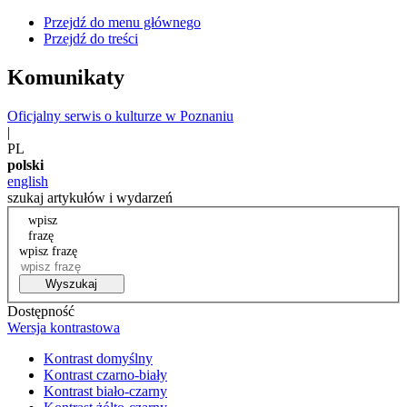
Przejdź do menu głównego
Przejdź do treści
Komunikaty
Oficjalny serwis o kulturze w Poznaniu
|
PL
polski
english
szukaj artykułów i wydarzeń
wpisz
frazę
wpisz frazę
Wyszukaj
Dostępność
Wersja kontrastowa
Kontrast domyślny
Kontrast czarno-biały
Kontrast biało-czarny