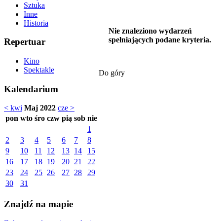
Sztuka
Inne
Historia
Nie znaleziono wydarzeń
spełniających podane kryteria.
Repertuar
Kino
Spektakle
Do góry
Kalendarium
< kwi
Maj 2022
cze >
pon
wto
śro
czw
pią
sob
nie
1
2
3
4
5
6
7
8
9
10
11
12
13
14
15
16
17
18
19
20
21
22
23
24
25
26
27
28
29
30
31
Znajdź na mapie