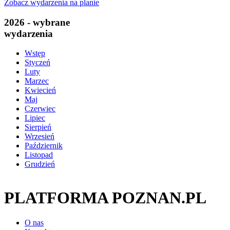
Zobacz wydarzenia na planie
2026 - wybrane
wydarzenia
Wstęp
Styczeń
Luty
Marzec
Kwiecień
Maj
Czerwiec
Lipiec
Sierpień
Wrzesień
Październik
Listopad
Grudzień
PLATFORMA POZNAN.PL
O nas