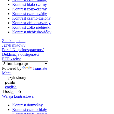
Kontrast biało-czarny
Kontrast żółto-czarny
Kontrast czarno-żółty
Kontrast czarno-zielony
Kontrast zielono-czarny
Kontrast żółto-niebieski
Kontrast niebiesko-żółty
Zamknij menu
Język migowy
Portal Niepełnosprawność
Deklaracja dostępności
ETR - tekst
Powered by
Translate
Menu
Język strony
polski
english
Dostępność
Wersja kontrastowa
Kontrast domyślny
Kontrast czarno-biały