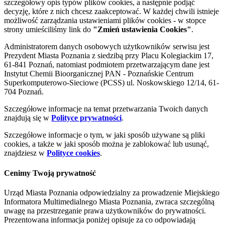
szczegółowy opis typów plików cookies, a następnie podjąć
decyzję, które z nich chcesz zaakceptować. W każdej chwili istnieje
możliwość zarządzania ustawieniami plików cookies - w stopce
strony umieściliśmy link do
"Zmień ustawienia Cookies"
.
Administratorem danych osobowych użytkowników serwisu jest
Prezydent Miasta Poznania z siedzibą przy Placu Kolegiackim 17,
61-841 Poznań, natomiast podmiotem przetwarzającym dane jest
Instytut Chemii Bioorganicznej PAN - Poznańskie Centrum
Superkomputerowo-Sieciowe (PCSS) ul. Noskowskiego 12/14, 61-
704 Poznań.
Szczegółowe informacje na temat przetwarzania Twoich danych
znajdują się w
Polityce prywatności
.
Szczegółowe informacje o tym, w jaki sposób używane są pliki
cookies, a także w jaki sposób można je zablokować lub usunąć,
znajdziesz w
Polityce cookies
.
Cenimy Twoją prywatność
Urząd Miasta Poznania odpowiedzialny za prowadzenie Miejskiego
Informatora Multimedialnego Miasta Poznania, zwraca szczególną
uwagę na przestrzeganie prawa użytkowników do prywatności.
Prezentowana informacja poniżej opisuje za co odpowiadają