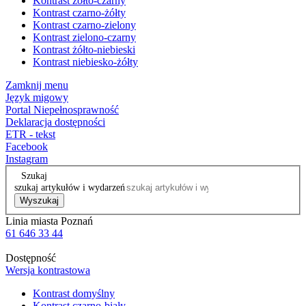
Kontrast żółto-czarny
Kontrast czarno-żółty
Kontrast czarno-zielony
Kontrast zielono-czarny
Kontrast żółto-niebieski
Kontrast niebiesko-żółty
Zamknij menu
Język migowy
Portal Niepełnosprawność
Deklaracja dostępności
ETR - tekst
Facebook
Instagram
Szukaj
szukaj artykułów i wydarzeń
Wyszukaj
Linia miasta Poznań
61 646 33 44
Dostępność
Wersja kontrastowa
Kontrast domyślny
Kontrast czarno-biały