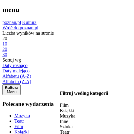
menu
poznan.pl
Kultura
Wróć do poznan.pl
Liczba wyników na stronie
20
10
20
30
Sortuj wg
Daty rosnąco
Daty malejąco
Alfabetu (A-Z)
Alfabetu (Z-A)
Kultura
Menu
Filtruj według kategorii
Polecane wydarzenia
Film
Książki
Muzyka
Muzyka
Teatr
Inne
Film
Sztuka
Książki
Teatr