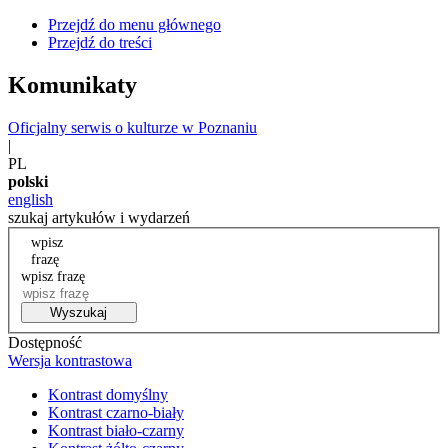
Przejdź do menu głównego
Przejdź do treści
Komunikaty
Oficjalny serwis o kulturze w Poznaniu
|
PL
polski
english
szukaj artykułów i wydarzeń
wpisz
frazę
wpisz frazę
Wyszukaj
Dostępność
Wersja kontrastowa
Kontrast domyślny
Kontrast czarno-biały
Kontrast biało-czarny