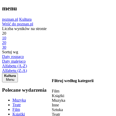
menu
poznan.pl
Kultura
Wróć do poznan.pl
Liczba wyników na stronie
20
10
20
30
Sortuj wg
Daty rosnąco
Daty malejąco
Alfabetu (A-Z)
Alfabetu (Z-A)
Kultura
Menu
Filtruj według kategorii
Polecane wydarzenia
Film
Książki
Muzyka
Muzyka
Teatr
Inne
Film
Sztuka
Książki
Teatr