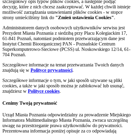
szczegółowy opis typów plików cookies, a następnie podjąć
decyzję, które z nich chcesz zaakceptować. W każdej chwili istnieje
możliwość zarządzania ustawieniami plików cookies - w stopce
strony umieściliśmy link do
"Zmień ustawienia Cookies"
.
Administratorem danych osobowych użytkowników serwisu jest
Prezydent Miasta Poznania z siedzibą przy Placu Kolegiackim 17,
61-841 Poznań, natomiast podmiotem przetwarzającym dane jest
Instytut Chemii Bioorganicznej PAN - Poznańskie Centrum
Superkomputerowo-Sieciowe (PCSS) ul. Noskowskiego 12/14, 61-
704 Poznań.
Szczegółowe informacje na temat przetwarzania Twoich danych
znajdują się w
Polityce prywatności
.
Szczegółowe informacje o tym, w jaki sposób używane są pliki
cookies, a także w jaki sposób można je zablokować lub usunąć,
znajdziesz w
Polityce cookies
.
Cenimy Twoją prywatność
Urząd Miasta Poznania odpowiedzialny za prowadzenie Miejskiego
Informatora Multimedialnego Miasta Poznania, zwraca szczególną
uwagę na przestrzeganie prawa użytkowników do prywatności.
Prezentowana informacja poniżej opisuje za co odpowiadają