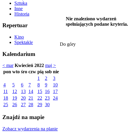
Sztuka
Inne
Historia
Nie znaleziono wydarzeń
spełniających podane kryteria.
Repertuar
Kino
Spektakle
Do góry
Kalendarium
< mar
Kwiecień 2022
maj >
pon
wto
śro
czw
pią
sob
nie
1
2
3
4
5
6
7
8
9
10
11
12
13
14
15
16
17
18
19
20
21
22
23
24
25
26
27
28
29
30
Znajdź na mapie
Zobacz wydarzenia na planie