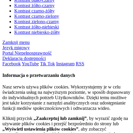
Kontrast biało-czarny
Kontrast żółto-czarny
Kontrast czarno-żółty
Kontrast czarno-zielony
Kontrast zielono-czarny
Kontrast żółto-niebieski
Kontrast niebiesko-żółty
Zamknij menu
Język migowy
Portal Niepełnosprawność
Deklaracja dostępności
Facebook
YouTube
Tik Tok
Instagram
RSS
Informacja o przetwarzaniu danych
Nasz serwis używa plików cookies. Wykorzystujemy je w celu
świadczenia usług na najwyższym poziomie, w sposób dopasowany
do indywidualnych potrzeb Użytkowników. Dzięki temu możliwe
jest także korzystanie z narzędzi analitycznych oraz udostępnianie
funkcji mediów społecznościowych i odtwarzacza wideo.
Kliknij przycisk
„Zaakceptuj lub zamknij”
, by wyrazić zgodę na
używanie plików cookies i przejść bezpośrednio do strony lub
„Wyświetl ustawienia plików cookies”
, aby zobaczyć