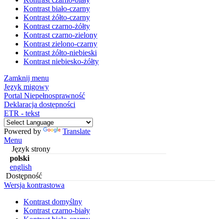
Kontrast biało-czarny
Kontrast żółto-czarny
Kontrast czarno-żółty
Kontrast czarno-zielony
Kontrast zielono-czarny
Kontrast żółto-niebieski
Kontrast niebiesko-żółty
Zamknij menu
Język migowy
Portal Niepełnosprawność
Deklaracja dostępności
ETR - tekst
Powered by
Translate
Menu
Język strony
polski
english
Dostępność
Wersja kontrastowa
Kontrast domyślny
Kontrast czarno-biały