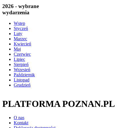
2026 - wybrane
wydarzenia
Wstęp
Styczeń
Luty
Marzec
Kwiecień
Maj
Czerwiec
Lipiec
Sierpień
Wrzesień
Październik
Listopad
Grudzień
PLATFORMA POZNAN.PL
O nas
Kontakt
Deklaracja dostępności