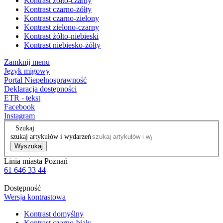
Kontrast żółto-czarny
Kontrast czarno-żółty
Kontrast czarno-zielony
Kontrast zielono-czarny
Kontrast żółto-niebieski
Kontrast niebiesko-żółty
Zamknij menu
Język migowy
Portal Niepełnosprawność
Deklaracja dostępności
ETR - tekst
Facebook
Instagram
Szukaj
szukaj artykułów i wydarzeń
Wyszukaj
Linia miasta Poznań
61 646 33 44
Dostępność
Wersja kontrastowa
Kontrast domyślny
Kontrast czarno-biały