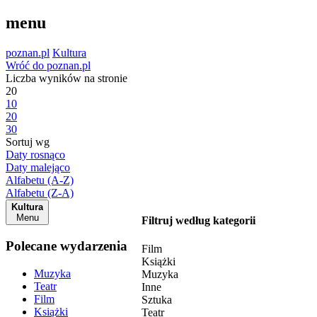
menu
poznan.pl
Kultura
Wróć do poznan.pl
Liczba wyników na stronie
20
10
20
30
Sortuj wg
Daty rosnąco
Daty malejąco
Alfabetu (A-Z)
Alfabetu (Z-A)
Kultura
Menu
Filtruj według kategorii
Polecane wydarzenia
Film
Książki
Muzyka
Muzyka
Teatr
Inne
Film
Sztuka
Książki
Teatr