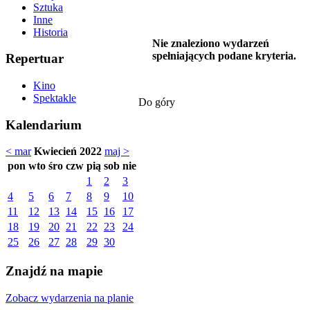
Sztuka
Inne
Historia
Nie znaleziono wydarzeń
spełniających podane kryteria.
Repertuar
Kino
Spektakle
Do góry
Kalendarium
< mar
Kwiecień 2022
maj >
pon
wto
śro
czw
pią
sob
nie
1
2
3
4
5
6
7
8
9
10
11
12
13
14
15
16
17
18
19
20
21
22
23
24
25
26
27
28
29
30
Znajdź na mapie
Zobacz wydarzenia na planie