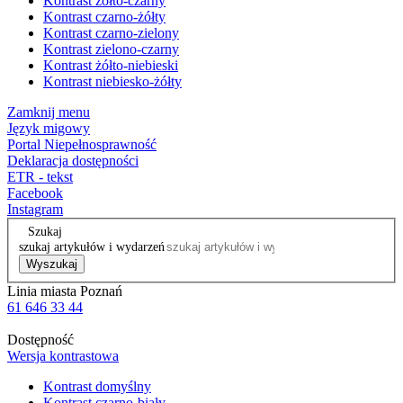
Kontrast żółto-czarny
Kontrast czarno-żółty
Kontrast czarno-zielony
Kontrast zielono-czarny
Kontrast żółto-niebieski
Kontrast niebiesko-żółty
Zamknij menu
Język migowy
Portal Niepełnosprawność
Deklaracja dostępności
ETR - tekst
Facebook
Instagram
Szukaj
szukaj artykułów i wydarzeń
Wyszukaj
Linia miasta Poznań
61 646 33 44
Dostępność
Wersja kontrastowa
Kontrast domyślny
Kontrast czarno-biały