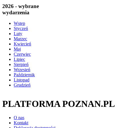
2026 - wybrane
wydarzenia
Wstęp
Styczeń
Luty
Marzec
Kwiecień
Maj
Czerwiec
Lipiec
Sierpień
Wrzesień
Październik
Listopad
Grudzień
PLATFORMA POZNAN.PL
O nas
Kontakt
Deklaracja dostępności