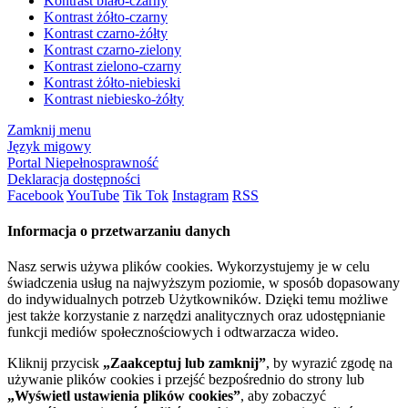
Kontrast biało-czarny
Kontrast żółto-czarny
Kontrast czarno-żółty
Kontrast czarno-zielony
Kontrast zielono-czarny
Kontrast żółto-niebieski
Kontrast niebiesko-żółty
Zamknij menu
Język migowy
Portal Niepełnosprawność
Deklaracja dostępności
Facebook
YouTube
Tik Tok
Instagram
RSS
Informacja o przetwarzaniu danych
Nasz serwis używa plików cookies. Wykorzystujemy je w celu
świadczenia usług na najwyższym poziomie, w sposób dopasowany
do indywidualnych potrzeb Użytkowników. Dzięki temu możliwe
jest także korzystanie z narzędzi analitycznych oraz udostępnianie
funkcji mediów społecznościowych i odtwarzacza wideo.
Kliknij przycisk
„Zaakceptuj lub zamknij”
, by wyrazić zgodę na
używanie plików cookies i przejść bezpośrednio do strony lub
„Wyświetl ustawienia plików cookies”
, aby zobaczyć