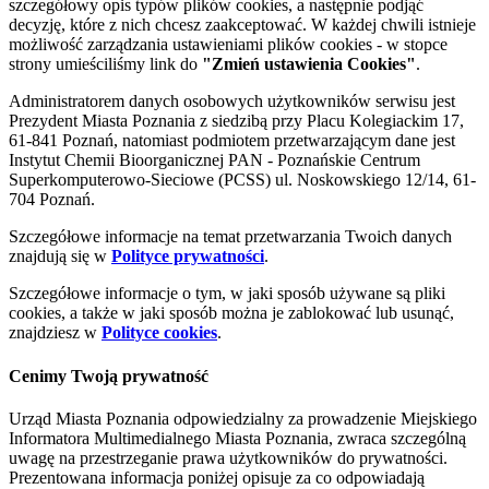
szczegółowy opis typów plików cookies, a następnie podjąć
decyzję, które z nich chcesz zaakceptować. W każdej chwili istnieje
możliwość zarządzania ustawieniami plików cookies - w stopce
strony umieściliśmy link do
"Zmień ustawienia Cookies"
.
Administratorem danych osobowych użytkowników serwisu jest
Prezydent Miasta Poznania z siedzibą przy Placu Kolegiackim 17,
61-841 Poznań, natomiast podmiotem przetwarzającym dane jest
Instytut Chemii Bioorganicznej PAN - Poznańskie Centrum
Superkomputerowo-Sieciowe (PCSS) ul. Noskowskiego 12/14, 61-
704 Poznań.
Szczegółowe informacje na temat przetwarzania Twoich danych
znajdują się w
Polityce prywatności
.
Szczegółowe informacje o tym, w jaki sposób używane są pliki
cookies, a także w jaki sposób można je zablokować lub usunąć,
znajdziesz w
Polityce cookies
.
Cenimy Twoją prywatność
Urząd Miasta Poznania odpowiedzialny za prowadzenie Miejskiego
Informatora Multimedialnego Miasta Poznania, zwraca szczególną
uwagę na przestrzeganie prawa użytkowników do prywatności.
Prezentowana informacja poniżej opisuje za co odpowiadają