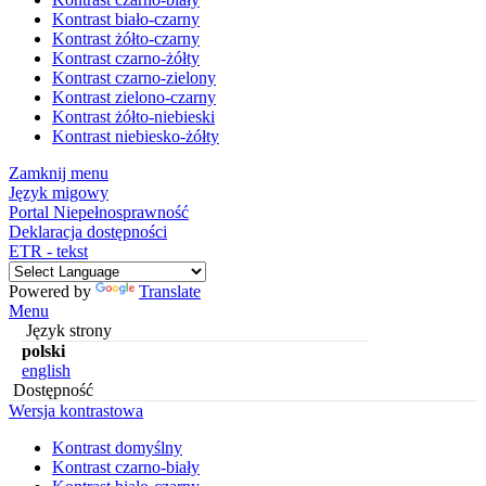
Kontrast biało-czarny
Kontrast żółto-czarny
Kontrast czarno-żółty
Kontrast czarno-zielony
Kontrast zielono-czarny
Kontrast żółto-niebieski
Kontrast niebiesko-żółty
Zamknij menu
Język migowy
Portal Niepełnosprawność
Deklaracja dostępności
ETR - tekst
Powered by
Translate
Menu
Język strony
polski
english
Dostępność
Wersja kontrastowa
Kontrast domyślny
Kontrast czarno-biały