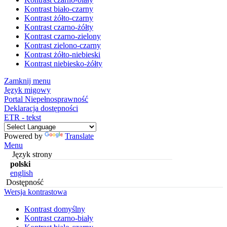
Kontrast biało-czarny
Kontrast żółto-czarny
Kontrast czarno-żółty
Kontrast czarno-zielony
Kontrast zielono-czarny
Kontrast żółto-niebieski
Kontrast niebiesko-żółty
Zamknij menu
Język migowy
Portal Niepełnosprawność
Deklaracja dostępności
ETR - tekst
Powered by
Translate
Menu
Język strony
polski
english
Dostępność
Wersja kontrastowa
Kontrast domyślny
Kontrast czarno-biały