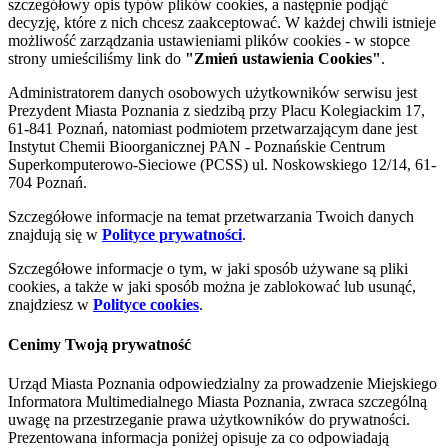
szczegółowy opis typów plików cookies, a następnie podjąć
decyzję, które z nich chcesz zaakceptować. W każdej chwili istnieje
możliwość zarządzania ustawieniami plików cookies - w stopce
strony umieściliśmy link do
"Zmień ustawienia Cookies"
.
Administratorem danych osobowych użytkowników serwisu jest
Prezydent Miasta Poznania z siedzibą przy Placu Kolegiackim 17,
61-841 Poznań, natomiast podmiotem przetwarzającym dane jest
Instytut Chemii Bioorganicznej PAN - Poznańskie Centrum
Superkomputerowo-Sieciowe (PCSS) ul. Noskowskiego 12/14, 61-
704 Poznań.
Szczegółowe informacje na temat przetwarzania Twoich danych
znajdują się w
Polityce prywatności
.
Szczegółowe informacje o tym, w jaki sposób używane są pliki
cookies, a także w jaki sposób można je zablokować lub usunąć,
znajdziesz w
Polityce cookies
.
Cenimy Twoją prywatność
Urząd Miasta Poznania odpowiedzialny za prowadzenie Miejskiego
Informatora Multimedialnego Miasta Poznania, zwraca szczególną
uwagę na przestrzeganie prawa użytkowników do prywatności.
Prezentowana informacja poniżej opisuje za co odpowiadają