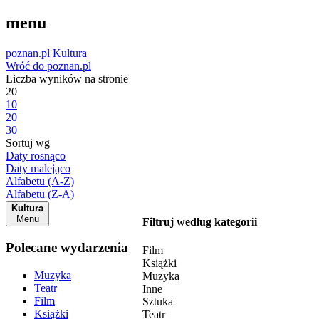
menu
poznan.pl
Kultura
Wróć do poznan.pl
Liczba wyników na stronie
20
10
20
30
Sortuj wg
Daty rosnąco
Daty malejąco
Alfabetu (A-Z)
Alfabetu (Z-A)
Kultura
Menu
Filtruj według kategorii
Polecane wydarzenia
Film
Książki
Muzyka
Muzyka
Teatr
Inne
Film
Sztuka
Książki
Teatr