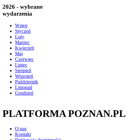
2026 - wybrane
wydarzenia
Wstęp
Styczeń
Luty
Marzec
Kwiecień
Maj
Czerwiec
Lipiec
Sierpień
Wrzesień
Październik
Listopad
Grudzień
PLATFORMA POZNAN.PL
O nas
Kontakt
Deklaracja dostępności