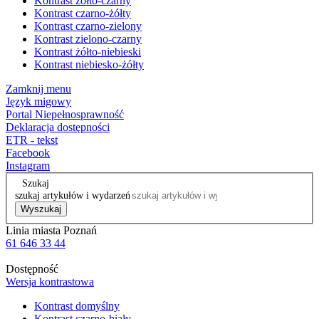
Kontrast żółto-czarny
Kontrast czarno-żółty
Kontrast czarno-zielony
Kontrast zielono-czarny
Kontrast żółto-niebieski
Kontrast niebiesko-żółty
Zamknij menu
Język migowy
Portal Niepełnosprawność
Deklaracja dostępności
ETR - tekst
Facebook
Instagram
Szukaj
szukaj artykułów i wydarzeń
Wyszukaj
Linia miasta Poznań
61 646 33 44
Dostępność
Wersja kontrastowa
Kontrast domyślny
Kontrast czarno-biały