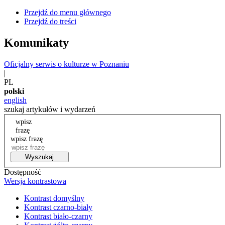
Przejdź do menu głównego
Przejdź do treści
Komunikaty
Oficjalny serwis o kulturze w Poznaniu
|
PL
polski
english
szukaj artykułów i wydarzeń
wpisz
frazę
wpisz frazę
Wyszukaj
Dostępność
Wersja kontrastowa
Kontrast domyślny
Kontrast czarno-biały
Kontrast biało-czarny