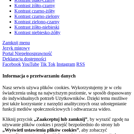
Kontrast biało-czarny
Kontrast żółto-czarny
Kontrast czarno-żółty
Kontrast czarno-zielony
Kontrast zielono-czarny
Kontrast żółto-niebieski
Kontrast niebiesko-żółty
Zamknij menu
Język migowy
Portal Niepełnosprawność
Deklaracja dostępności
Facebook
YouTube
Tik Tok
Instagram
RSS
Informacja o przetwarzaniu danych
Nasz serwis używa plików cookies. Wykorzystujemy je w celu
świadczenia usług na najwyższym poziomie, w sposób dopasowany
do indywidualnych potrzeb Użytkowników. Dzięki temu możliwe
jest także korzystanie z narzędzi analitycznych oraz udostępnianie
funkcji mediów społecznościowych i odtwarzacza wideo.
Kliknij przycisk
„Zaakceptuj lub zamknij”
, by wyrazić zgodę na
używanie plików cookies i przejść bezpośrednio do strony lub
„Wyświetl ustawienia plików cookies”
, aby zobaczyć