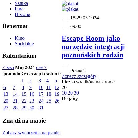
Sztuka
Inne
Historia
18-29.05.2024
Repertuar
09:00
Escape Room jako
Kino
Spektakle
narzędzie integracji
poznańskich rodzin
Kalendarium
< kwi
Maj 2024
cze >
Poznań
pon
wto
śro
czw
pią
sob
nie
Zobacz szczegóły
1
2
3
4
5
Liczba wyników na stronie
6
7
8
9
10
11
12
20
10
20
30
13
14
15
16
17
18
19
Do góry
20
21
22
23
24
25
26
27
28
29
30
31
Znajdź na mapie
Zobacz wydarzenia na planie