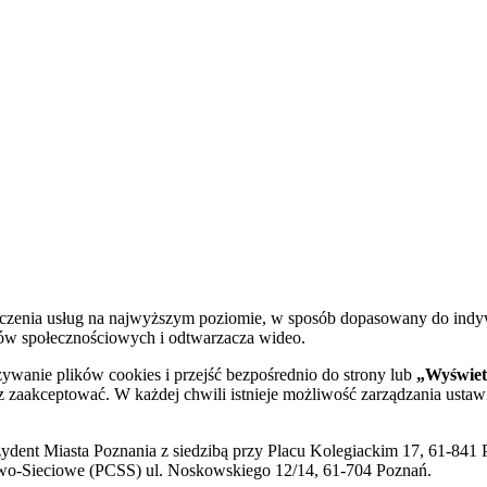
dczenia usług na najwyższym poziomie, w sposób dopasowany do indy
diów społecznościowych i odtwarzacza wideo.
żywanie plików cookies i przejść bezpośrednio do strony lub
„Wyświetl
sz zaakceptować. W każdej chwili istnieje możliwość zarządzania ustaw
ent Miasta Poznania z siedzibą przy Placu Kolegiackim 17, 61-841 P
o-Sieciowe (PCSS) ul. Noskowskiego 12/14, 61-704 Poznań.