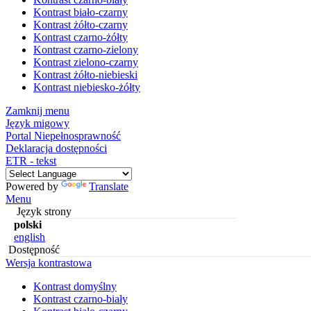
Kontrast biało-czarny
Kontrast żółto-czarny
Kontrast czarno-żółty
Kontrast czarno-zielony
Kontrast zielono-czarny
Kontrast żółto-niebieski
Kontrast niebiesko-żółty
Zamknij menu
Język migowy
Portal Niepełnosprawność
Deklaracja dostępności
ETR - tekst
Powered by
Translate
Menu
Język strony
polski
english
Dostępność
Wersja kontrastowa
Kontrast domyślny
Kontrast czarno-biały