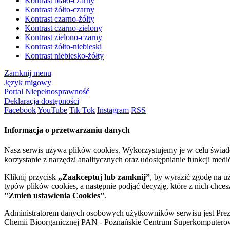
Kontrast biało-czarny
Kontrast żółto-czarny
Kontrast czarno-żółty
Kontrast czarno-zielony
Kontrast zielono-czarny
Kontrast żółto-niebieski
Kontrast niebiesko-żółty
Zamknij menu
Język migowy
Portal Niepełnosprawność
Deklaracja dostępności
Facebook
YouTube
Tik Tok
Instagram
RSS
Informacja o przetwarzaniu danych
Nasz serwis używa plików cookies. Wykorzystujemy je w celu świa
korzystanie z narzędzi analitycznych oraz udostępnianie funkcji me
Kliknij przycisk
„Zaakceptuj lub zamknij”
, by wyrazić zgodę na u
typów plików cookies, a następnie podjąć decyzję, które z nich chce
"Zmień ustawienia Cookies"
.
Administratorem danych osobowych użytkowników serwisu jest Prezyd
Chemii Bioorganicznej PAN - Poznańskie Centrum Superkomputerow