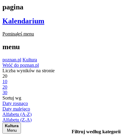
pagina
Kalendarium
Pominąłeś menu
menu
poznan.pl
Kultura
Wróć do poznan.pl
Liczba wyników na stronie
20
10
20
30
Sortuj wg
Daty rosnąco
Daty malejąco
Alfabetu (A-Z)
Alfabetu (Z-A)
Kultura
Menu
Filtruj według kategorii