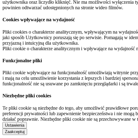
użytkownika oraz liczydło kliknięć. Nie ma możliwości wyłączenia t
powinien odtwarzać udostępnionych na stronie wideo filmów.
Cookies wpływające na wydajność
Pliki cookies o charakterze analitycznym, wpływającym na wydajność zb
jaki sposób Użytkownicy poruszają się po serwisie. Pomagają w ide
przyjazną i intuicyjną dla użytkownika.
Pliki cookie o charakterze analitycznym i wpływające na wydajność
Funkcjonalne pliki
Pliki cookie wpływające na funkcjonalność umożliwiają witrynie p
i mają na celu umożliwienie korzystania z lepszych i bardziej sperso
funkcjonalność nie są usuwane po zamknięciu przeglądarki i są trw
Niezbędne pliki cookies
Te pliki cookie są niezbędne do tego, aby umożliwić prawidłowe poru
preferencji prywatności lub zapewnienie bezpieczeństwa i nie mogą b
działać poprawnie. Niezbędne pliki cookie nie są przechowywane w 
Ustawienia
Zaakceptuj