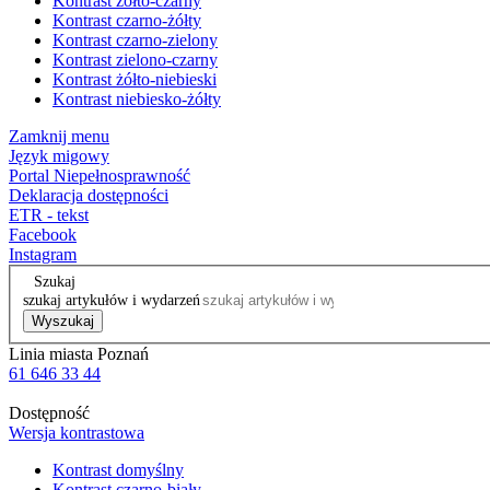
Kontrast żółto-czarny
Kontrast czarno-żółty
Kontrast czarno-zielony
Kontrast zielono-czarny
Kontrast żółto-niebieski
Kontrast niebiesko-żółty
Zamknij menu
Język migowy
Portal Niepełnosprawność
Deklaracja dostępności
ETR - tekst
Facebook
Instagram
Szukaj
szukaj artykułów i wydarzeń
Wyszukaj
Linia miasta Poznań
61 646 33 44
Dostępność
Wersja kontrastowa
Kontrast domyślny
Kontrast czarno-biały