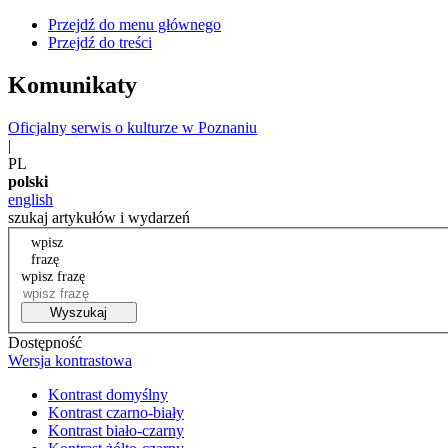
Przejdź do menu głównego
Przejdź do treści
Komunikaty
Oficjalny serwis o kulturze w Poznaniu
|
PL
polski
english
szukaj artykułów i wydarzeń
wpisz
frazę
wpisz frazę
Wyszukaj
Dostępność
Wersja kontrastowa
Kontrast domyślny
Kontrast czarno-biały
Kontrast biało-czarny