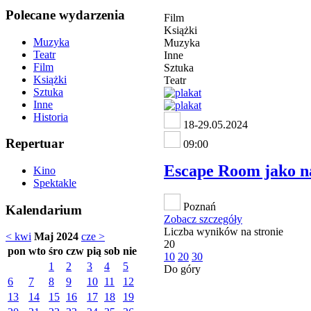
Polecane wydarzenia
Film
Książki
Muzyka
Muzyka
Teatr
Inne
Film
Sztuka
Książki
Teatr
Sztuka
Inne
Historia
18-29.05.2024
Repertuar
09:00
Escape Room jako na
Kino
Spektakle
Poznań
Kalendarium
Zobacz szczegóły
Liczba wyników na stronie
< kwi
Maj 2024
cze >
20
pon
wto
śro
czw
pią
sob
nie
10
20
30
1
2
3
4
5
Do góry
6
7
8
9
10
11
12
13
14
15
16
17
18
19