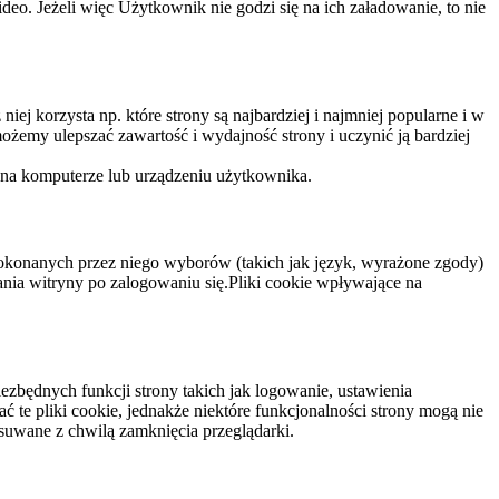
eo. Jeżeli więc Użytkownik nie godzi się na ich załadowanie, to nie
niej korzysta np. które strony są najbardziej i najmniej popularne i w
żemy ulepszać zawartość i wydajność strony i uczynić ją bardziej
 na komputerze lub urządzeniu użytkownika.
dokonanych przez niego wyborów (takich jak język, wyrażone zgody)
wania witryny po zalogowaniu się.Pliki cookie wpływające na
ezbędnych funkcji strony takich jak logowanie, ustawienia
 te pliki cookie, jednakże niektóre funkcjonalności strony mogą nie
suwane z chwilą zamknięcia przeglądarki.