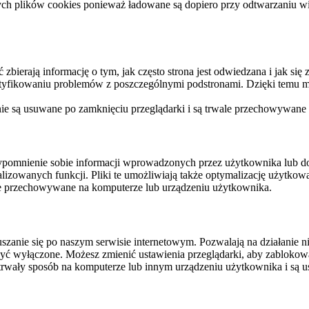
ych plików cookies ponieważ ładowane są dopiero przy odtwarzaniu wid
ierają informację o tym, jak często strona jest odwiedzana i jak się z 
ntyfikowaniu problemów z poszczególnymi podstronami. Dzięki temu mo
 nie są usuwane po zamknięciu przeglądarki i są trwale przechowywane
rzypomnienie sobie informacji wprowadzonych przez użytkownika lub 
nalizowanych funkcji. Pliki te umożliwiają także optymalizację użytko
ale przechowywane na komputerze lub urządzeniu użytkownika.
szanie się po naszym serwisie internetowym. Pozwalają na działanie ni
yć wyłączone. Możesz zmienić ustawienia przeglądarki, aby zablokować
trwały sposób na komputerze lub innym urządzeniu użytkownika i są u