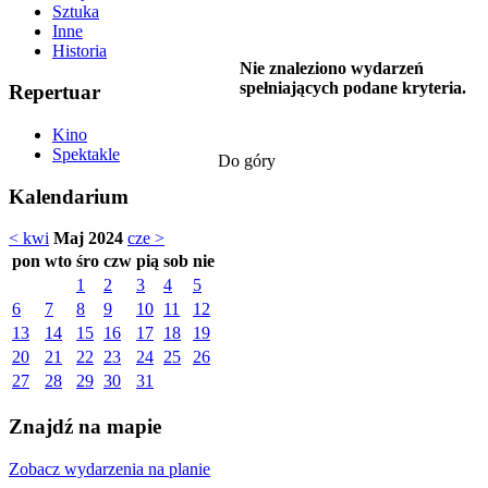
Sztuka
Inne
Historia
Nie znaleziono wydarzeń
spełniających podane kryteria.
Repertuar
Kino
Spektakle
Do góry
Kalendarium
< kwi
Maj 2024
cze >
pon
wto
śro
czw
pią
sob
nie
1
2
3
4
5
6
7
8
9
10
11
12
13
14
15
16
17
18
19
20
21
22
23
24
25
26
27
28
29
30
31
Znajdź na mapie
Zobacz wydarzenia na planie