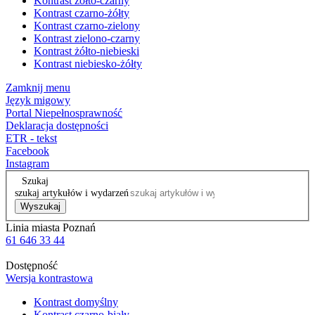
Kontrast żółto-czarny
Kontrast czarno-żółty
Kontrast czarno-zielony
Kontrast zielono-czarny
Kontrast żółto-niebieski
Kontrast niebiesko-żółty
Zamknij menu
Język migowy
Portal Niepełnosprawność
Deklaracja dostępności
ETR - tekst
Facebook
Instagram
Szukaj
szukaj artykułów i wydarzeń
Wyszukaj
Linia miasta Poznań
61 646 33 44
Dostępność
Wersja kontrastowa
Kontrast domyślny
Kontrast czarno-biały