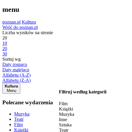
menu
poznan.pl
Kultura
Wróć do poznan.pl
Liczba wyników na stronie
20
10
20
30
Sortuj wg
Daty rosnąco
Daty malejąco
Alfabetu (A-Z)
Alfabetu (Z-A)
Kultura
Menu
Filtruj według kategorii
Polecane wydarzenia
Film
Książki
Muzyka
Muzyka
Teatr
Inne
Film
Sztuka
Książki
Teatr