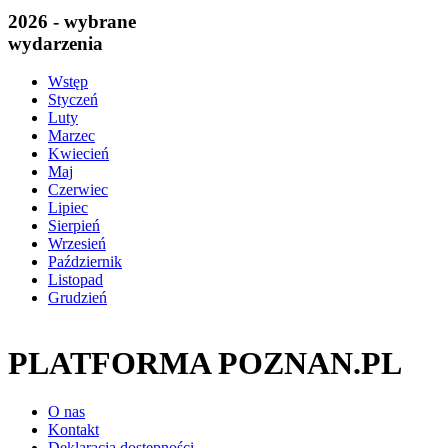
2026 - wybrane
wydarzenia
Wstęp
Styczeń
Luty
Marzec
Kwiecień
Maj
Czerwiec
Lipiec
Sierpień
Wrzesień
Październik
Listopad
Grudzień
PLATFORMA POZNAN.PL
O nas
Kontakt
Deklaracja dostępności