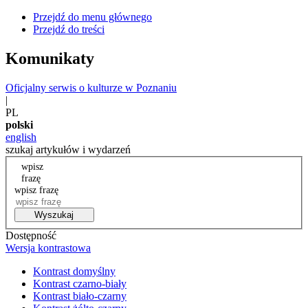
Przejdź do menu głównego
Przejdź do treści
Komunikaty
Oficjalny serwis o kulturze w Poznaniu
|
PL
polski
english
szukaj artykułów i wydarzeń
wpisz
frazę
wpisz frazę
Wyszukaj
Dostępność
Wersja kontrastowa
Kontrast domyślny
Kontrast czarno-biały
Kontrast biało-czarny