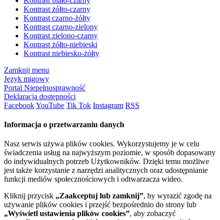
Kontrast biało-czarny
Kontrast żółto-czarny
Kontrast czarno-żółty
Kontrast czarno-zielony
Kontrast zielono-czarny
Kontrast żółto-niebieski
Kontrast niebiesko-żółty
Zamknij menu
Język migowy
Portal Niepełnosprawność
Deklaracja dostępności
Facebook
YouTube
Tik Tok
Instagram
RSS
Informacja o przetwarzaniu danych
Nasz serwis używa plików cookies. Wykorzystujemy je w celu
świadczenia usług na najwyższym poziomie, w sposób dopasowany
do indywidualnych potrzeb Użytkowników. Dzięki temu możliwe
jest także korzystanie z narzędzi analitycznych oraz udostępnianie
funkcji mediów społecznościowych i odtwarzacza wideo.
Kliknij przycisk
„Zaakceptuj lub zamknij”
, by wyrazić zgodę na
używanie plików cookies i przejść bezpośrednio do strony lub
„Wyświetl ustawienia plików cookies”
, aby zobaczyć