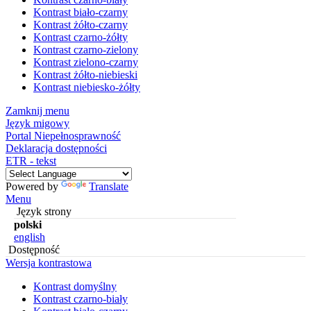
Kontrast biało-czarny
Kontrast żółto-czarny
Kontrast czarno-żółty
Kontrast czarno-zielony
Kontrast zielono-czarny
Kontrast żółto-niebieski
Kontrast niebiesko-żółty
Zamknij menu
Język migowy
Portal Niepełnosprawność
Deklaracja dostępności
ETR - tekst
Powered by
Translate
Menu
Język strony
polski
english
Dostępność
Wersja kontrastowa
Kontrast domyślny
Kontrast czarno-biały