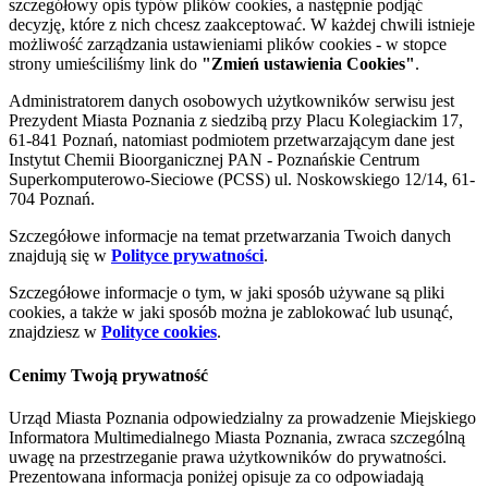
szczegółowy opis typów plików cookies, a następnie podjąć
decyzję, które z nich chcesz zaakceptować. W każdej chwili istnieje
możliwość zarządzania ustawieniami plików cookies - w stopce
strony umieściliśmy link do
"Zmień ustawienia Cookies"
.
Administratorem danych osobowych użytkowników serwisu jest
Prezydent Miasta Poznania z siedzibą przy Placu Kolegiackim 17,
61-841 Poznań, natomiast podmiotem przetwarzającym dane jest
Instytut Chemii Bioorganicznej PAN - Poznańskie Centrum
Superkomputerowo-Sieciowe (PCSS) ul. Noskowskiego 12/14, 61-
704 Poznań.
Szczegółowe informacje na temat przetwarzania Twoich danych
znajdują się w
Polityce prywatności
.
Szczegółowe informacje o tym, w jaki sposób używane są pliki
cookies, a także w jaki sposób można je zablokować lub usunąć,
znajdziesz w
Polityce cookies
.
Cenimy Twoją prywatność
Urząd Miasta Poznania odpowiedzialny za prowadzenie Miejskiego
Informatora Multimedialnego Miasta Poznania, zwraca szczególną
uwagę na przestrzeganie prawa użytkowników do prywatności.
Prezentowana informacja poniżej opisuje za co odpowiadają