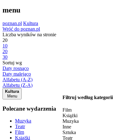
menu
poznan.pl
Kultura
Wróć do poznan.pl
Liczba wyników na stronie
20
10
20
30
Sortuj wg
Daty rosnąco
Daty malejąco
Alfabetu (A-Z)
Alfabetu (Z-A)
Kultura
Menu
Filtruj według kategorii
Polecane wydarzenia
Film
Książki
Muzyka
Muzyka
Teatr
Inne
Film
Sztuka
Książki
Teatr