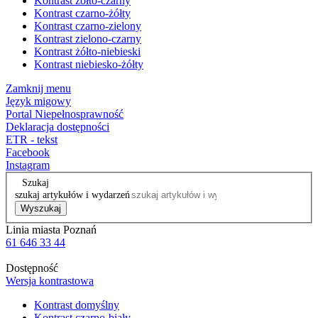
Kontrast żółto-czarny
Kontrast czarno-żółty
Kontrast czarno-zielony
Kontrast zielono-czarny
Kontrast żółto-niebieski
Kontrast niebiesko-żółty
Zamknij menu
Język migowy
Portal Niepełnosprawność
Deklaracja dostępności
ETR - tekst
Facebook
Instagram
Szukaj
szukaj artykułów i wydarzeń
Wyszukaj
Linia miasta Poznań
61 646 33 44
Dostępność
Wersja kontrastowa
Kontrast domyślny
Kontrast czarno-biały