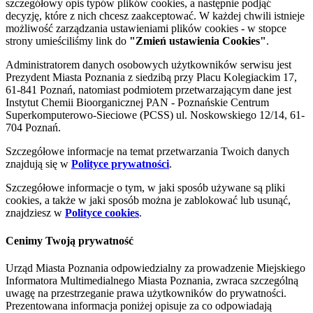
szczegółowy opis typów plików cookies, a następnie podjąć
decyzję, które z nich chcesz zaakceptować. W każdej chwili istnieje
możliwość zarządzania ustawieniami plików cookies - w stopce
strony umieściliśmy link do
"Zmień ustawienia Cookies"
.
Administratorem danych osobowych użytkowników serwisu jest
Prezydent Miasta Poznania z siedzibą przy Placu Kolegiackim 17,
61-841 Poznań, natomiast podmiotem przetwarzającym dane jest
Instytut Chemii Bioorganicznej PAN - Poznańskie Centrum
Superkomputerowo-Sieciowe (PCSS) ul. Noskowskiego 12/14, 61-
704 Poznań.
Szczegółowe informacje na temat przetwarzania Twoich danych
znajdują się w
Polityce prywatności
.
Szczegółowe informacje o tym, w jaki sposób używane są pliki
cookies, a także w jaki sposób można je zablokować lub usunąć,
znajdziesz w
Polityce cookies
.
Cenimy Twoją prywatność
Urząd Miasta Poznania odpowiedzialny za prowadzenie Miejskiego
Informatora Multimedialnego Miasta Poznania, zwraca szczególną
uwagę na przestrzeganie prawa użytkowników do prywatności.
Prezentowana informacja poniżej opisuje za co odpowiadają