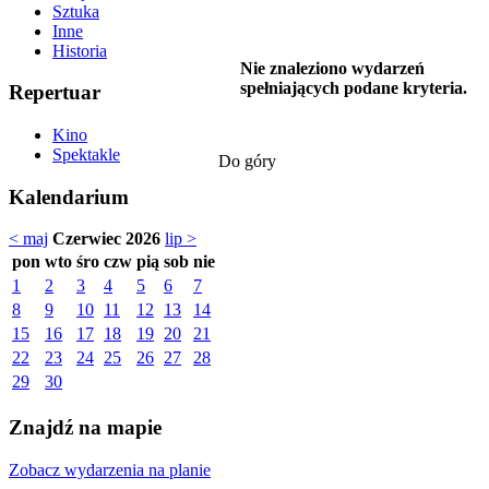
Sztuka
Inne
Historia
Nie znaleziono wydarzeń
spełniających podane kryteria.
Repertuar
Kino
Spektakle
Do góry
Kalendarium
< maj
Czerwiec 2026
lip >
pon
wto
śro
czw
pią
sob
nie
1
2
3
4
5
6
7
8
9
10
11
12
13
14
15
16
17
18
19
20
21
22
23
24
25
26
27
28
29
30
Znajdź na mapie
Zobacz wydarzenia na planie