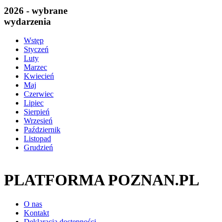
2026 - wybrane
wydarzenia
Wstęp
Styczeń
Luty
Marzec
Kwiecień
Maj
Czerwiec
Lipiec
Sierpień
Wrzesień
Październik
Listopad
Grudzień
PLATFORMA POZNAN.PL
O nas
Kontakt
Deklaracja dostępności