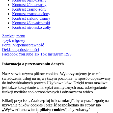
Kontrast biało-czarny
Kontrast żółto-czarny
Kontrast czarno-żółty
Kontrast czarno-zielony
Kontrast zielono-czarny
Kontrast żółto-niebieski
Kontrast niebiesko-żółty
Zamknij menu
Język migowy
Portal Niepełnosprawność
Deklaracja dostępności
Facebook
YouTube
Tik Tok
Instagram
RSS
Informacja o przetwarzaniu danych
Nasz serwis używa plików cookies. Wykorzystujemy je w celu
świadczenia usług na najwyższym poziomie, w sposób dopasowany
do indywidualnych potrzeb Użytkowników. Dzięki temu możliwe
jest także korzystanie z narzędzi analitycznych oraz udostępnianie
funkcji mediów społecznościowych i odtwarzacza wideo.
Kliknij przycisk
„Zaakceptuj lub zamknij”
, by wyrazić zgodę na
używanie plików cookies i przejść bezpośrednio do strony lub
„Wyświetl ustawienia plików cookies”
, aby zobaczyć