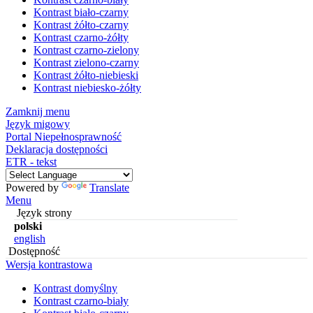
Kontrast biało-czarny
Kontrast żółto-czarny
Kontrast czarno-żółty
Kontrast czarno-zielony
Kontrast zielono-czarny
Kontrast żółto-niebieski
Kontrast niebiesko-żółty
Zamknij menu
Język migowy
Portal Niepełnosprawność
Deklaracja dostępności
ETR - tekst
Powered by
Translate
Menu
Język strony
polski
english
Dostępność
Wersja kontrastowa
Kontrast domyślny
Kontrast czarno-biały