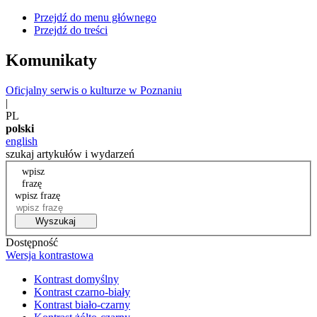
Przejdź do menu głównego
Przejdź do treści
Komunikaty
Oficjalny serwis o kulturze w Poznaniu
|
PL
polski
english
szukaj artykułów i wydarzeń
wpisz
frazę
wpisz frazę
Wyszukaj
Dostępność
Wersja kontrastowa
Kontrast domyślny
Kontrast czarno-biały
Kontrast biało-czarny