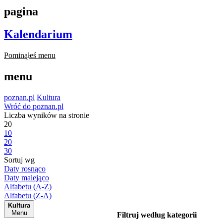
pagina
Kalendarium
Pominąłeś menu
menu
poznan.pl
Kultura
Wróć do poznan.pl
Liczba wyników na stronie
20
10
20
30
Sortuj wg
Daty rosnąco
Daty malejąco
Alfabetu (A-Z)
Alfabetu (Z-A)
Kultura
Menu
Filtruj według kategorii