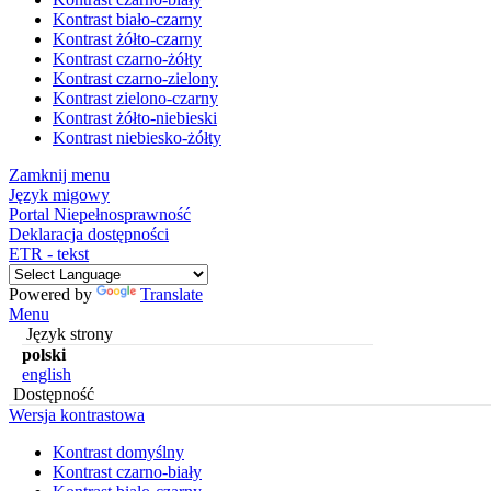
Kontrast biało-czarny
Kontrast żółto-czarny
Kontrast czarno-żółty
Kontrast czarno-zielony
Kontrast zielono-czarny
Kontrast żółto-niebieski
Kontrast niebiesko-żółty
Zamknij menu
Język migowy
Portal Niepełnosprawność
Deklaracja dostępności
ETR - tekst
Powered by
Translate
Menu
Język strony
polski
english
Dostępność
Wersja kontrastowa
Kontrast domyślny
Kontrast czarno-biały