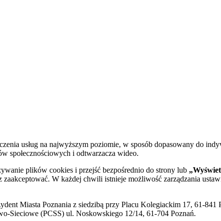
dczenia usług na najwyższym poziomie, w sposób dopasowany do indy
diów społecznościowych i odtwarzacza wideo.
żywanie plików cookies i przejść bezpośrednio do strony lub
„Wyświetl
sz zaakceptować. W każdej chwili istnieje możliwość zarządzania ustaw
ent Miasta Poznania z siedzibą przy Placu Kolegiackim 17, 61-841 P
o-Sieciowe (PCSS) ul. Noskowskiego 12/14, 61-704 Poznań.