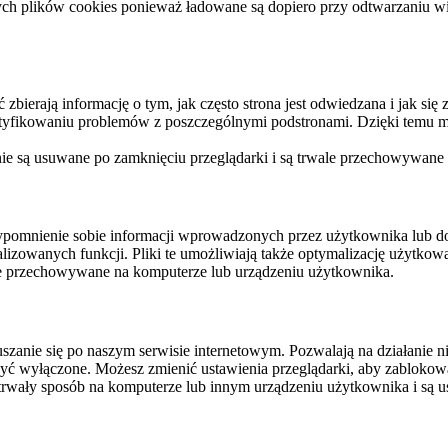
ych plików cookies ponieważ ładowane są dopiero przy odtwarzaniu wid
ierają informację o tym, jak często strona jest odwiedzana i jak się z 
ntyfikowaniu problemów z poszczególnymi podstronami. Dzięki temu mo
 nie są usuwane po zamknięciu przeglądarki i są trwale przechowywane
rzypomnienie sobie informacji wprowadzonych przez użytkownika lub 
nalizowanych funkcji. Pliki te umożliwiają także optymalizację użytko
ale przechowywane na komputerze lub urządzeniu użytkownika.
szanie się po naszym serwisie internetowym. Pozwalają na działanie ni
yć wyłączone. Możesz zmienić ustawienia przeglądarki, aby zablokować
trwały sposób na komputerze lub innym urządzeniu użytkownika i są u