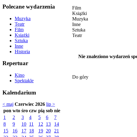
Polecane wydarzenia
Film
Książki
Muzyka
Muzyka
Teatr
Inne
Film
Sztuka
Książki
Teatr
Sztuka
Inne
Historia
Nie znaleziono wydarzeń spe
Repertuar
Kino
Do góry
Spektakle
Kalendarium
< maj
Czerwiec 2026
lip >
pon
wto
śro
czw
pią
sob
nie
1
2
3
4
5
6
7
8
9
10
11
12
13
14
15
16
17
18
19
20
21