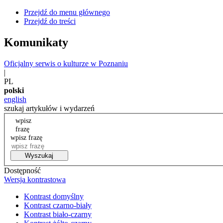
Przejdź do menu głównego
Przejdź do treści
Komunikaty
Oficjalny serwis o kulturze w Poznaniu
|
PL
polski
english
szukaj artykułów i wydarzeń
wpisz
frazę
wpisz frazę
Wyszukaj
Dostępność
Wersja kontrastowa
Kontrast domyślny
Kontrast czarno-biały
Kontrast biało-czarny