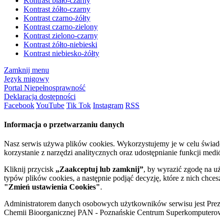
Kontrast biało-czarny
Kontrast żółto-czarny
Kontrast czarno-żółty
Kontrast czarno-zielony
Kontrast zielono-czarny
Kontrast żółto-niebieski
Kontrast niebiesko-żółty
Zamknij menu
Język migowy
Portal Niepełnosprawność
Deklaracja dostępności
Facebook
YouTube
Tik Tok
Instagram
RSS
Informacja o przetwarzaniu danych
Nasz serwis używa plików cookies. Wykorzystujemy je w celu świa
korzystanie z narzędzi analitycznych oraz udostępnianie funkcji me
Kliknij przycisk
„Zaakceptuj lub zamknij”
, by wyrazić zgodę na u
typów plików cookies, a następnie podjąć decyzję, które z nich chce
"Zmień ustawienia Cookies"
.
Administratorem danych osobowych użytkowników serwisu jest Prezyd
Chemii Bioorganicznej PAN - Poznańskie Centrum Superkomputerow