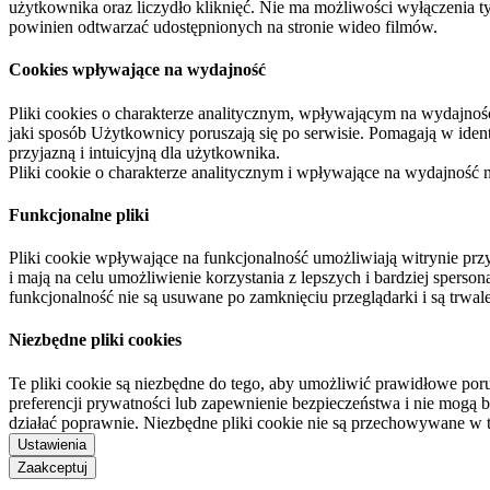
użytkownika oraz liczydło kliknięć. Nie ma możliwości wyłączenia t
powinien odtwarzać udostępnionych na stronie wideo filmów.
Cookies wpływające na wydajność
Pliki cookies o charakterze analitycznym, wpływającym na wydajność zb
jaki sposób Użytkownicy poruszają się po serwisie. Pomagają w ide
przyjazną i intuicyjną dla użytkownika.
Pliki cookie o charakterze analitycznym i wpływające na wydajność
Funkcjonalne pliki
Pliki cookie wpływające na funkcjonalność umożliwiają witrynie p
i mają na celu umożliwienie korzystania z lepszych i bardziej sperso
funkcjonalność nie są usuwane po zamknięciu przeglądarki i są trw
Niezbędne pliki cookies
Te pliki cookie są niezbędne do tego, aby umożliwić prawidłowe poru
preferencji prywatności lub zapewnienie bezpieczeństwa i nie mogą b
działać poprawnie. Niezbędne pliki cookie nie są przechowywane w 
Ustawienia
Zaakceptuj