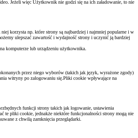
eo. Jeżeli więc Użytkownik nie godzi się na ich załadowanie, to nie
niej korzysta np. które strony są najbardziej i najmniej popularne i w
żemy ulepszać zawartość i wydajność strony i uczynić ją bardziej
 na komputerze lub urządzeniu użytkownika.
dokonanych przez niego wyborów (takich jak język, wyrażone zgody)
wania witryny po zalogowaniu się.Pliki cookie wpływające na
ezbędnych funkcji strony takich jak logowanie, ustawienia
 te pliki cookie, jednakże niektóre funkcjonalności strony mogą nie
suwane z chwilą zamknięcia przeglądarki.