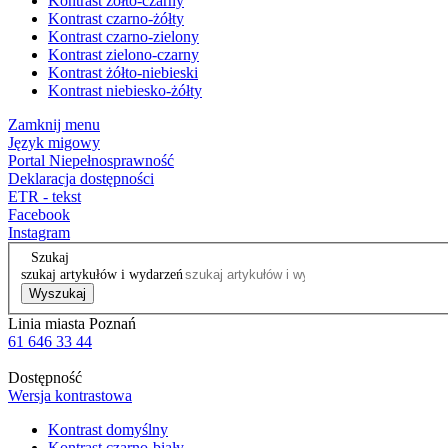
Kontrast żółto-czarny
Kontrast czarno-żółty
Kontrast czarno-zielony
Kontrast zielono-czarny
Kontrast żółto-niebieski
Kontrast niebiesko-żółty
Zamknij menu
Język migowy
Portal Niepełnosprawność
Deklaracja dostępności
ETR - tekst
Facebook
Instagram
Szukaj
szukaj artykułów i wydarzeń
Wyszukaj
Linia miasta Poznań
61 646 33 44
Dostępność
Wersja kontrastowa
Kontrast domyślny
Kontrast czarno-biały