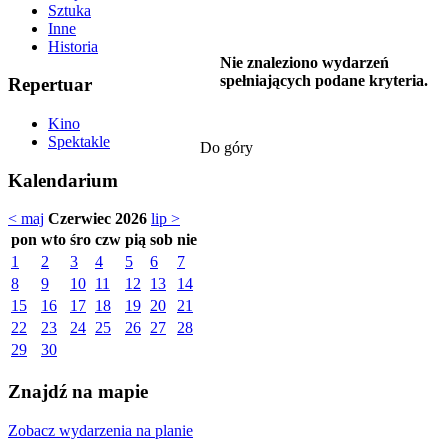
Sztuka
Inne
Historia
Nie znaleziono wydarzeń
spełniających podane kryteria.
Repertuar
Kino
Spektakle
Do góry
Kalendarium
< maj
Czerwiec 2026
lip >
pon
wto
śro
czw
pią
sob
nie
1
2
3
4
5
6
7
8
9
10
11
12
13
14
15
16
17
18
19
20
21
22
23
24
25
26
27
28
29
30
Znajdź na mapie
Zobacz wydarzenia na planie