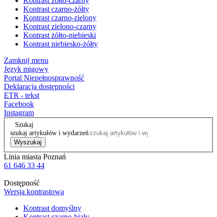
Kontrast żółto-czarny
Kontrast czarno-żółty
Kontrast czarno-zielony
Kontrast zielono-czarny
Kontrast żółto-niebieski
Kontrast niebiesko-żółty
Zamknij menu
Język migowy
Portal Niepełnosprawność
Deklaracja dostępności
ETR - tekst
Facebook
Instagram
Szukaj
szukaj artykułów i wydarzeń
Wyszukaj
Linia miasta Poznań
61 646 33 44
Dostępność
Wersja kontrastowa
Kontrast domyślny
Kontrast czarno-biały