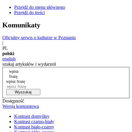
Przejdź do menu głównego
Przejdź do treści
Komunikaty
Oficjalny serwis o kulturze w Poznaniu
|
PL
polski
english
szukaj artykułów i wydarzeń
wpisz
frazę
wpisz frazę
Wyszukaj
Dostępność
Wersja kontrastowa
Kontrast domyślny
Kontrast czarno-biały
Kontrast biało-czarny