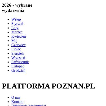
2026 - wybrane
wydarzenia
Wstęp
Styczeń
Luty
Marzec
Kwiecień
Maj
Czerwiec
Lipiec
Sierpień
Wrzesień
Październik
Listopad
Grudzień
PLATFORMA POZNAN.PL
O nas
Kontakt
Deklaracja dostępności