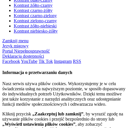
Kontrast biało-czarny
Kontrast żółto-czarny
Kontrast czarno-żółty
Kontrast czarno-zielony
Kontrast zielono-czarny
Kontrast żółto-niebieski
Kontrast niebiesko-żółty
Zamknij menu
Język migowy
Portal Niepełnosprawność
Deklaracja dostępności
Facebook
YouTube
Tik Tok
Instagram
RSS
Informacja o przetwarzaniu danych
Nasz serwis używa plików cookies. Wykorzystujemy je w celu
świadczenia usług na najwyższym poziomie, w sposób dopasowany
do indywidualnych potrzeb Użytkowników. Dzięki temu możliwe
jest także korzystanie z narzędzi analitycznych oraz udostępnianie
funkcji mediów społecznościowych i odtwarzacza wideo.
Kliknij przycisk
„Zaakceptuj lub zamknij”
, by wyrazić zgodę na
używanie plików cookies i przejść bezpośrednio do strony lub
„Wyświetl ustawienia plików cookies”
, aby zobaczyć