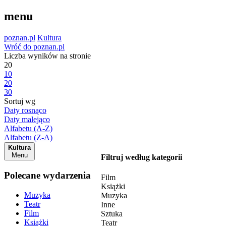
menu
poznan.pl
Kultura
Wróć do poznan.pl
Liczba wyników na stronie
20
10
20
30
Sortuj wg
Daty rosnąco
Daty malejąco
Alfabetu (A-Z)
Alfabetu (Z-A)
Kultura
Menu
Filtruj według kategorii
Polecane wydarzenia
Film
Książki
Muzyka
Muzyka
Teatr
Inne
Film
Sztuka
Książki
Teatr