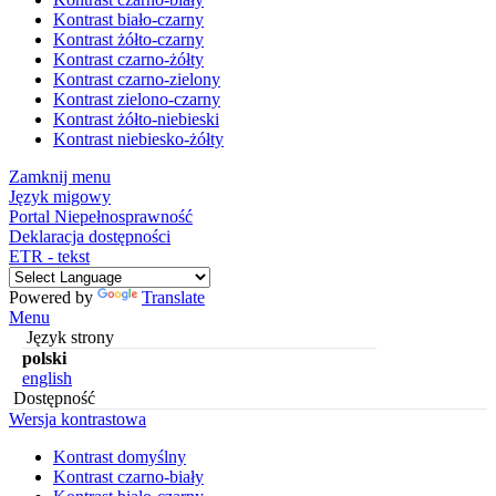
Kontrast biało-czarny
Kontrast żółto-czarny
Kontrast czarno-żółty
Kontrast czarno-zielony
Kontrast zielono-czarny
Kontrast żółto-niebieski
Kontrast niebiesko-żółty
Zamknij menu
Język migowy
Portal Niepełnosprawność
Deklaracja dostępności
ETR - tekst
Powered by
Translate
Menu
Język strony
polski
english
Dostępność
Wersja kontrastowa
Kontrast domyślny
Kontrast czarno-biały