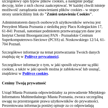
szczegółowy opis typów plików cookies, a następnie podjąć
decyzję, które z nich chcesz zaakceptować. W każdej chwili istnieje
możliwość zarządzania ustawieniami plików cookies - w stopce
strony umieściliśmy link do
"Zmień ustawienia Cookies"
.
Administratorem danych osobowych użytkowników serwisu jest
Prezydent Miasta Poznania z siedzibą przy Placu Kolegiackim 17,
61-841 Poznań, natomiast podmiotem przetwarzającym dane jest
Instytut Chemii Bioorganicznej PAN - Poznańskie Centrum
Superkomputerowo-Sieciowe (PCSS) ul. Noskowskiego 12/14, 61-
704 Poznań.
Szczegółowe informacje na temat przetwarzania Twoich danych
znajdują się w
Polityce prywatności
.
Szczegółowe informacje o tym, w jaki sposób używane są pliki
cookies, a także w jaki sposób można je zablokować lub usunąć,
znajdziesz w
Polityce cookies
.
Cenimy Twoją prywatność
Urząd Miasta Poznania odpowiedzialny za prowadzenie Miejskiego
Informatora Multimedialnego Miasta Poznania, zwraca szczególną
uwagę na przestrzeganie prawa użytkowników do prywatności.
Prezentowana informacja poniżej opisuje za co odpowiadają