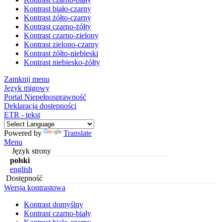
Kontrast biało-czarny
Kontrast żółto-czarny
Kontrast czarno-żółty
Kontrast czarno-zielony
Kontrast zielono-czarny
Kontrast żółto-niebieski
Kontrast niebiesko-żółty
Zamknij menu
Język migowy
Portal Niepełnosprawność
Deklaracja dostępności
ETR - tekst
Powered by
Translate
Menu
Język strony
polski
english
Dostępność
Wersja kontrastowa
Kontrast domyślny
Kontrast czarno-biały