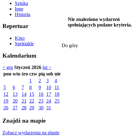
Sztuka
Inne
Historia
Nie znaleziono wydarzeń
spełniających podane kryteria.
Repertuar
Kino
Spektakle
Do góry
Kalendarium
< gru
Styczeń 2026
lut >
pon
wto
śro
czw
pią
sob
nie
1
2
3
4
5
6
7
8
9
10
11
12
13
14
15
16
17
18
19
20
21
22
23
24
25
26
27
28
29
30
31
Znajdź na mapie
Zobacz wydarzenia na planie