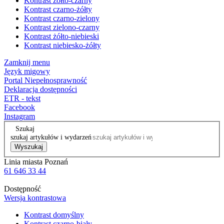
Kontrast żółto-czarny
Kontrast czarno-żółty
Kontrast czarno-zielony
Kontrast zielono-czarny
Kontrast żółto-niebieski
Kontrast niebiesko-żółty
Zamknij menu
Język migowy
Portal Niepełnosprawność
Deklaracja dostępności
ETR - tekst
Facebook
Instagram
Szukaj
szukaj artykułów i wydarzeń
Wyszukaj
Linia miasta Poznań
61 646 33 44
Dostępność
Wersja kontrastowa
Kontrast domyślny
Kontrast czarno-biały