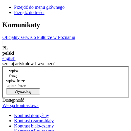
Przejdź do menu głównego
Przejdź do treści
Komunikaty
Oficjalny serwis o kulturze w Poznaniu
|
PL
polski
english
szukaj artykułów i wydarzeń
wpisz
frazę
wpisz frazę
Wyszukaj
Dostępność
Wersja kontrastowa
Kontrast domyślny
Kontrast czarno-biały
Kontrast biało-czarny