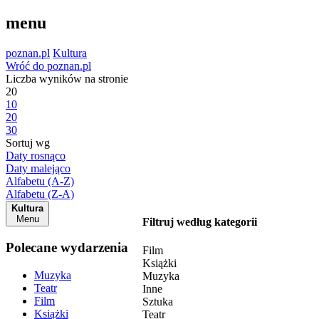
menu
poznan.pl
Kultura
Wróć do poznan.pl
Liczba wyników na stronie
20
10
20
30
Sortuj wg
Daty rosnąco
Daty malejąco
Alfabetu (A-Z)
Alfabetu (Z-A)
Kultura
Menu
Filtruj według kategorii
Polecane wydarzenia
Film
Książki
Muzyka
Muzyka
Teatr
Inne
Film
Sztuka
Książki
Teatr