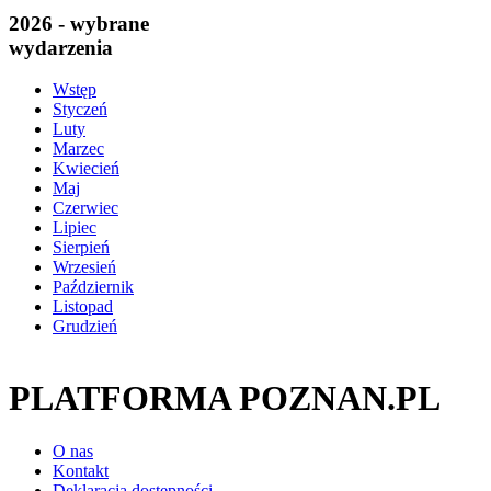
2026 - wybrane
wydarzenia
Wstęp
Styczeń
Luty
Marzec
Kwiecień
Maj
Czerwiec
Lipiec
Sierpień
Wrzesień
Październik
Listopad
Grudzień
PLATFORMA POZNAN.PL
O nas
Kontakt
Deklaracja dostępności