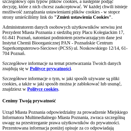
szczegółowy opis typów plików cookies, a następnie podjąć
decyzję, które z nich chcesz zaakceptować. W każdej chwili istnieje
możliwość zarządzania ustawieniami plików cookies - w stopce
strony umieściliśmy link do
"Zmień ustawienia Cookies"
.
Administratorem danych osobowych użytkowników serwisu jest
Prezydent Miasta Poznania z siedzibą przy Placu Kolegiackim 17,
61-841 Poznań, natomiast podmiotem przetwarzającym dane jest
Instytut Chemii Bioorganicznej PAN - Poznańskie Centrum
Superkomputerowo-Sieciowe (PCSS) ul. Noskowskiego 12/14, 61-
704 Poznań.
Szczegółowe informacje na temat przetwarzania Twoich danych
znajdują się w
Polityce prywatności
.
Szczegółowe informacje o tym, w jaki sposób używane są pliki
cookies, a także w jaki sposób można je zablokować lub usunąć,
znajdziesz w
Polityce cookies
.
Cenimy Twoją prywatność
Urząd Miasta Poznania odpowiedzialny za prowadzenie Miejskiego
Informatora Multimedialnego Miasta Poznania, zwraca szczególną
uwagę na przestrzeganie prawa użytkowników do prywatności.
Prezentowana informacja poniżej opisuje za co odpowiadają