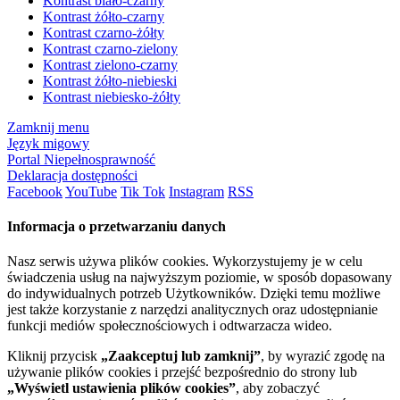
Kontrast biało-czarny
Kontrast żółto-czarny
Kontrast czarno-żółty
Kontrast czarno-zielony
Kontrast zielono-czarny
Kontrast żółto-niebieski
Kontrast niebiesko-żółty
Zamknij menu
Język migowy
Portal Niepełnosprawność
Deklaracja dostępności
Facebook
YouTube
Tik Tok
Instagram
RSS
Informacja o przetwarzaniu danych
Nasz serwis używa plików cookies. Wykorzystujemy je w celu
świadczenia usług na najwyższym poziomie, w sposób dopasowany
do indywidualnych potrzeb Użytkowników. Dzięki temu możliwe
jest także korzystanie z narzędzi analitycznych oraz udostępnianie
funkcji mediów społecznościowych i odtwarzacza wideo.
Kliknij przycisk
„Zaakceptuj lub zamknij”
, by wyrazić zgodę na
używanie plików cookies i przejść bezpośrednio do strony lub
„Wyświetl ustawienia plików cookies”
, aby zobaczyć