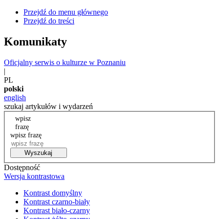
Przejdź do menu głównego
Przejdź do treści
Komunikaty
Oficjalny serwis o kulturze w Poznaniu
|
PL
polski
english
szukaj artykułów i wydarzeń
wpisz
frazę
wpisz frazę
Wyszukaj
Dostępność
Wersja kontrastowa
Kontrast domyślny
Kontrast czarno-biały
Kontrast biało-czarny