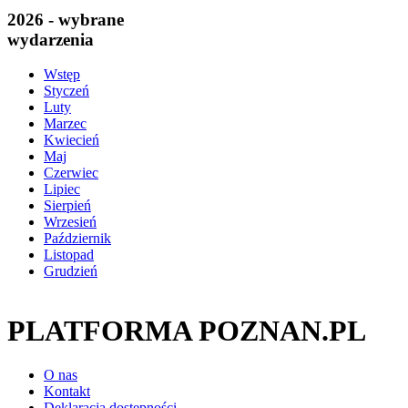
2026 - wybrane
wydarzenia
Wstęp
Styczeń
Luty
Marzec
Kwiecień
Maj
Czerwiec
Lipiec
Sierpień
Wrzesień
Październik
Listopad
Grudzień
PLATFORMA POZNAN.PL
O nas
Kontakt
Deklaracja dostępności