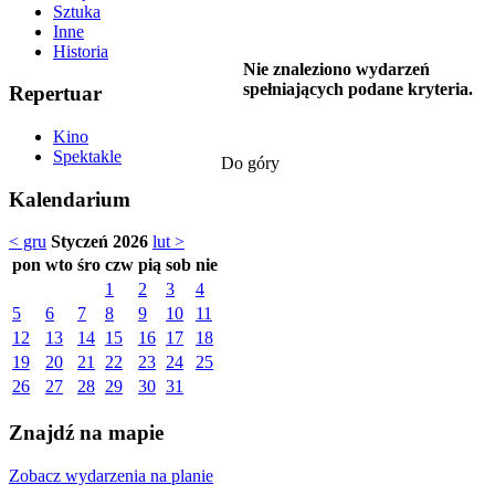
Sztuka
Inne
Historia
Nie znaleziono wydarzeń
spełniających podane kryteria.
Repertuar
Kino
Spektakle
Do góry
Kalendarium
< gru
Styczeń 2026
lut >
pon
wto
śro
czw
pią
sob
nie
1
2
3
4
5
6
7
8
9
10
11
12
13
14
15
16
17
18
19
20
21
22
23
24
25
26
27
28
29
30
31
Znajdź na mapie
Zobacz wydarzenia na planie