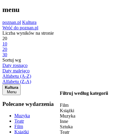
menu
poznan.pl
Kultura
Wróć do poznan.pl
Liczba wyników na stronie
20
10
20
30
Sortuj wg
Daty rosnąco
Daty malejąco
Alfabetu (A-Z)
Alfabetu (Z-A)
Kultura
Menu
Filtruj według kategorii
Polecane wydarzenia
Film
Książki
Muzyka
Muzyka
Teatr
Inne
Film
Sztuka
Książki
Teatr