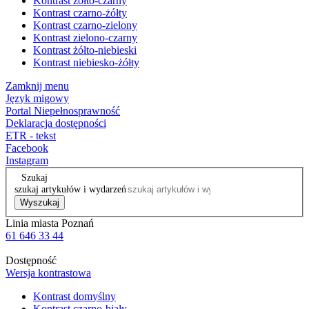
Kontrast żółto-czarny
Kontrast czarno-żółty
Kontrast czarno-zielony
Kontrast zielono-czarny
Kontrast żółto-niebieski
Kontrast niebiesko-żółty
Zamknij menu
Język migowy
Portal Niepełnosprawność
Deklaracja dostępności
ETR - tekst
Facebook
Instagram
Szukaj
szukaj artykułów i wydarzeń
Wyszukaj
Linia miasta Poznań
61 646 33 44
Dostępność
Wersja kontrastowa
Kontrast domyślny
Kontrast czarno-biały