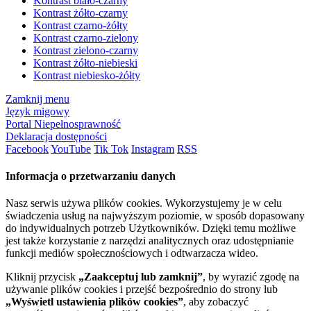
Kontrast biało-czarny
Kontrast żółto-czarny
Kontrast czarno-żółty
Kontrast czarno-zielony
Kontrast zielono-czarny
Kontrast żółto-niebieski
Kontrast niebiesko-żółty
Zamknij menu
Język migowy
Portal Niepełnosprawność
Deklaracja dostępności
Facebook
YouTube
Tik Tok
Instagram
RSS
Informacja o przetwarzaniu danych
Nasz serwis używa plików cookies. Wykorzystujemy je w celu
świadczenia usług na najwyższym poziomie, w sposób dopasowany
do indywidualnych potrzeb Użytkowników. Dzięki temu możliwe
jest także korzystanie z narzędzi analitycznych oraz udostępnianie
funkcji mediów społecznościowych i odtwarzacza wideo.
Kliknij przycisk
„Zaakceptuj lub zamknij”
, by wyrazić zgodę na
używanie plików cookies i przejść bezpośrednio do strony lub
„Wyświetl ustawienia plików cookies”
, aby zobaczyć