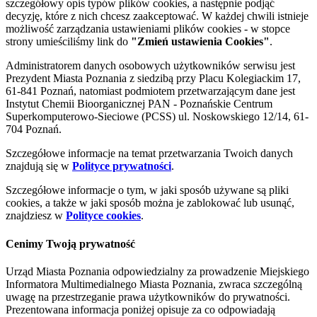
szczegółowy opis typów plików cookies, a następnie podjąć
decyzję, które z nich chcesz zaakceptować. W każdej chwili istnieje
możliwość zarządzania ustawieniami plików cookies - w stopce
strony umieściliśmy link do
"Zmień ustawienia Cookies"
.
Administratorem danych osobowych użytkowników serwisu jest
Prezydent Miasta Poznania z siedzibą przy Placu Kolegiackim 17,
61-841 Poznań, natomiast podmiotem przetwarzającym dane jest
Instytut Chemii Bioorganicznej PAN - Poznańskie Centrum
Superkomputerowo-Sieciowe (PCSS) ul. Noskowskiego 12/14, 61-
704 Poznań.
Szczegółowe informacje na temat przetwarzania Twoich danych
znajdują się w
Polityce prywatności
.
Szczegółowe informacje o tym, w jaki sposób używane są pliki
cookies, a także w jaki sposób można je zablokować lub usunąć,
znajdziesz w
Polityce cookies
.
Cenimy Twoją prywatność
Urząd Miasta Poznania odpowiedzialny za prowadzenie Miejskiego
Informatora Multimedialnego Miasta Poznania, zwraca szczególną
uwagę na przestrzeganie prawa użytkowników do prywatności.
Prezentowana informacja poniżej opisuje za co odpowiadają