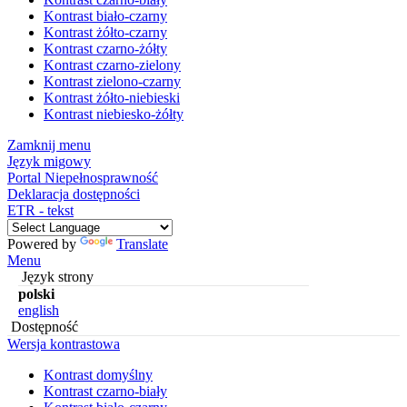
Kontrast biało-czarny
Kontrast żółto-czarny
Kontrast czarno-żółty
Kontrast czarno-zielony
Kontrast zielono-czarny
Kontrast żółto-niebieski
Kontrast niebiesko-żółty
Zamknij menu
Język migowy
Portal Niepełnosprawność
Deklaracja dostępności
ETR - tekst
Powered by
Translate
Menu
Język strony
polski
english
Dostępność
Wersja kontrastowa
Kontrast domyślny
Kontrast czarno-biały