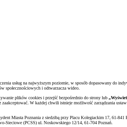
dczenia usług na najwyższym poziomie, w sposób dopasowany do indy
diów społecznościowych i odtwarzacza wideo.
żywanie plików cookies i przejść bezpośrednio do strony lub
„Wyświetl
sz zaakceptować. W każdej chwili istnieje możliwość zarządzania ustaw
ent Miasta Poznania z siedzibą przy Placu Kolegiackim 17, 61-841 P
o-Sieciowe (PCSS) ul. Noskowskiego 12/14, 61-704 Poznań.