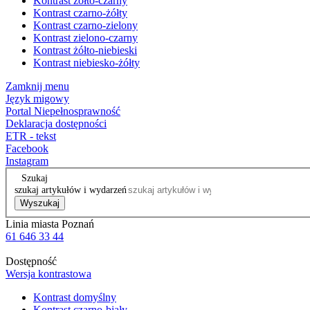
Kontrast żółto-czarny
Kontrast czarno-żółty
Kontrast czarno-zielony
Kontrast zielono-czarny
Kontrast żółto-niebieski
Kontrast niebiesko-żółty
Zamknij menu
Język migowy
Portal Niepełnosprawność
Deklaracja dostępności
ETR - tekst
Facebook
Instagram
Szukaj
szukaj artykułów i wydarzeń
Wyszukaj
Linia miasta Poznań
61 646 33 44
Dostępność
Wersja kontrastowa
Kontrast domyślny
Kontrast czarno-biały