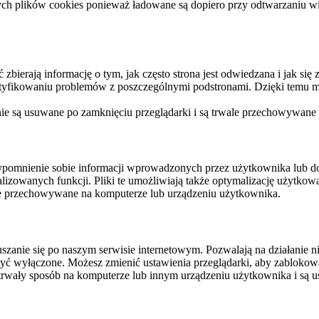
ych plików cookies ponieważ ładowane są dopiero przy odtwarzaniu wid
ierają informację o tym, jak często strona jest odwiedzana i jak się z 
ntyfikowaniu problemów z poszczególnymi podstronami. Dzięki temu mo
 nie są usuwane po zamknięciu przeglądarki i są trwale przechowywane
rzypomnienie sobie informacji wprowadzonych przez użytkownika lub 
nalizowanych funkcji. Pliki te umożliwiają także optymalizację użytko
ale przechowywane na komputerze lub urządzeniu użytkownika.
szanie się po naszym serwisie internetowym. Pozwalają na działanie ni
yć wyłączone. Możesz zmienić ustawienia przeglądarki, aby zablokować
trwały sposób na komputerze lub innym urządzeniu użytkownika i są u