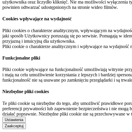
użytkownika oraz liczydło kliknięć. Nie ma możliwości wyłączenia t
powinien odtwarzać udostępnionych na stronie wideo filmów.
Cookies wpływające na wydajność
Pliki cookies o charakterze analitycznym, wpływającym na wydajność zb
jaki sposób Użytkownicy poruszają się po serwisie. Pomagają w ide
przyjazną i intuicyjną dla użytkownika.
Pliki cookie o charakterze analitycznym i wpływające na wydajność
Funkcjonalne pliki
Pliki cookie wpływające na funkcjonalność umożliwiają witrynie p
i mają na celu umożliwienie korzystania z lepszych i bardziej sperso
funkcjonalność nie są usuwane po zamknięciu przeglądarki i są trw
Niezbędne pliki cookies
Te pliki cookie są niezbędne do tego, aby umożliwić prawidłowe poru
preferencji prywatności lub zapewnienie bezpieczeństwa i nie mogą b
działać poprawnie. Niezbędne pliki cookie nie są przechowywane w 
Ustawienia
Zaakceptuj