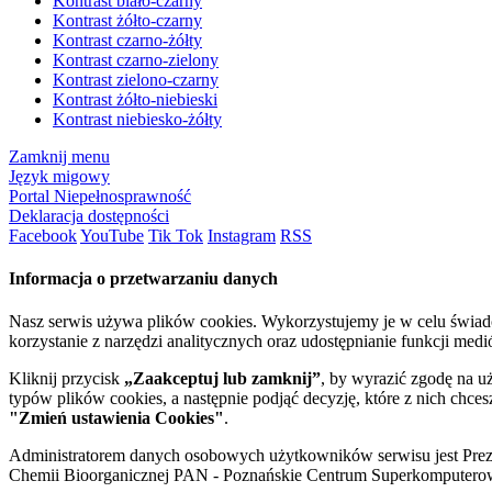
Kontrast biało-czarny
Kontrast żółto-czarny
Kontrast czarno-żółty
Kontrast czarno-zielony
Kontrast zielono-czarny
Kontrast żółto-niebieski
Kontrast niebiesko-żółty
Zamknij menu
Język migowy
Portal Niepełnosprawność
Deklaracja dostępności
Facebook
YouTube
Tik Tok
Instagram
RSS
Informacja o przetwarzaniu danych
Nasz serwis używa plików cookies. Wykorzystujemy je w celu świa
korzystanie z narzędzi analitycznych oraz udostępnianie funkcji me
Kliknij przycisk
„Zaakceptuj lub zamknij”
, by wyrazić zgodę na u
typów plików cookies, a następnie podjąć decyzję, które z nich chce
"Zmień ustawienia Cookies"
.
Administratorem danych osobowych użytkowników serwisu jest Prezyd
Chemii Bioorganicznej PAN - Poznańskie Centrum Superkomputerow