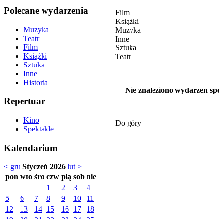
Polecane wydarzenia
Film
Książki
Muzyka
Muzyka
Teatr
Inne
Film
Sztuka
Książki
Teatr
Sztuka
Inne
Historia
Nie znaleziono wydarzeń spe
Repertuar
Kino
Do góry
Spektakle
Kalendarium
< gru
Styczeń 2026
lut >
pon
wto
śro
czw
pią
sob
nie
1
2
3
4
5
6
7
8
9
10
11
12
13
14
15
16
17
18