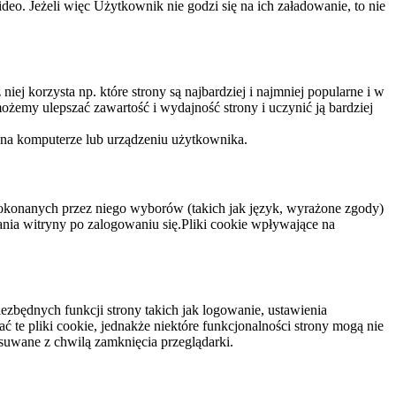
eo. Jeżeli więc Użytkownik nie godzi się na ich załadowanie, to nie
niej korzysta np. które strony są najbardziej i najmniej popularne i w
żemy ulepszać zawartość i wydajność strony i uczynić ją bardziej
 na komputerze lub urządzeniu użytkownika.
dokonanych przez niego wyborów (takich jak język, wyrażone zgody)
wania witryny po zalogowaniu się.Pliki cookie wpływające na
ezbędnych funkcji strony takich jak logowanie, ustawienia
 te pliki cookie, jednakże niektóre funkcjonalności strony mogą nie
suwane z chwilą zamknięcia przeglądarki.