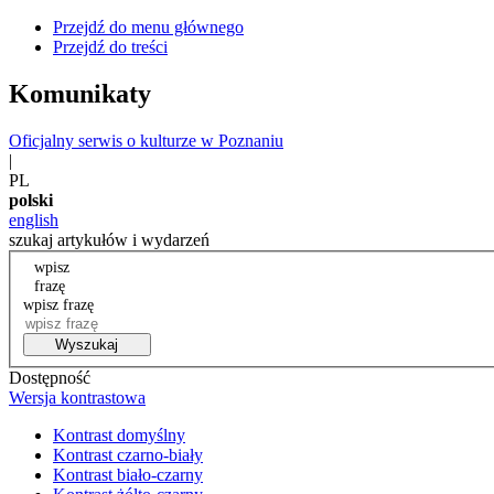
Przejdź do menu głównego
Przejdź do treści
Komunikaty
Oficjalny serwis o kulturze w Poznaniu
|
PL
polski
english
szukaj artykułów i wydarzeń
wpisz
frazę
wpisz frazę
Wyszukaj
Dostępność
Wersja kontrastowa
Kontrast domyślny
Kontrast czarno-biały
Kontrast biało-czarny