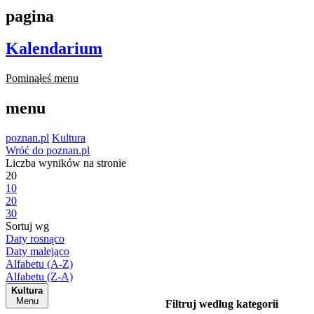
pagina
Kalendarium
Pominąłeś menu
menu
poznan.pl
Kultura
Wróć do poznan.pl
Liczba wyników na stronie
20
10
20
30
Sortuj wg
Daty rosnąco
Daty malejąco
Alfabetu (A-Z)
Alfabetu (Z-A)
Kultura
Menu
Filtruj według kategorii