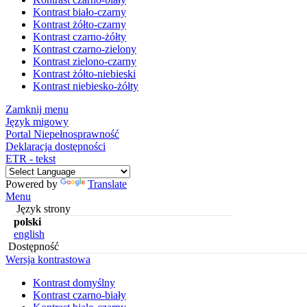
Kontrast biało-czarny
Kontrast żółto-czarny
Kontrast czarno-żółty
Kontrast czarno-zielony
Kontrast zielono-czarny
Kontrast żółto-niebieski
Kontrast niebiesko-żółty
Zamknij menu
Język migowy
Portal Niepełnosprawność
Deklaracja dostępności
ETR - tekst
Powered by
Translate
Menu
Język strony
polski
english
Dostępność
Wersja kontrastowa
Kontrast domyślny
Kontrast czarno-biały