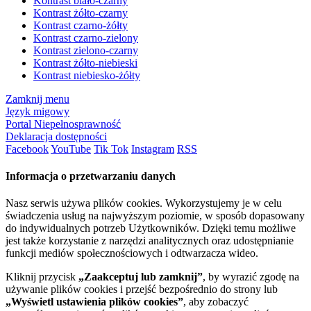
Kontrast biało-czarny
Kontrast żółto-czarny
Kontrast czarno-żółty
Kontrast czarno-zielony
Kontrast zielono-czarny
Kontrast żółto-niebieski
Kontrast niebiesko-żółty
Zamknij menu
Język migowy
Portal Niepełnosprawność
Deklaracja dostępności
Facebook
YouTube
Tik Tok
Instagram
RSS
Informacja o przetwarzaniu danych
Nasz serwis używa plików cookies. Wykorzystujemy je w celu
świadczenia usług na najwyższym poziomie, w sposób dopasowany
do indywidualnych potrzeb Użytkowników. Dzięki temu możliwe
jest także korzystanie z narzędzi analitycznych oraz udostępnianie
funkcji mediów społecznościowych i odtwarzacza wideo.
Kliknij przycisk
„Zaakceptuj lub zamknij”
, by wyrazić zgodę na
używanie plików cookies i przejść bezpośrednio do strony lub
„Wyświetl ustawienia plików cookies”
, aby zobaczyć