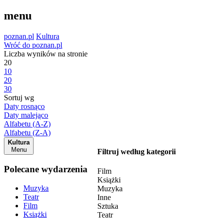
menu
poznan.pl
Kultura
Wróć do poznan.pl
Liczba wyników na stronie
20
10
20
30
Sortuj wg
Daty rosnąco
Daty malejąco
Alfabetu (A-Z)
Alfabetu (Z-A)
Kultura
Menu
Filtruj według kategorii
Polecane wydarzenia
Film
Książki
Muzyka
Muzyka
Teatr
Inne
Film
Sztuka
Książki
Teatr