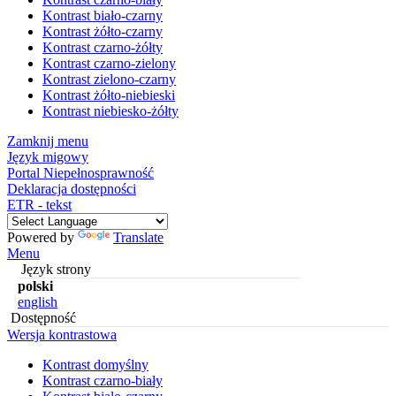
Kontrast biało-czarny
Kontrast żółto-czarny
Kontrast czarno-żółty
Kontrast czarno-zielony
Kontrast zielono-czarny
Kontrast żółto-niebieski
Kontrast niebiesko-żółty
Zamknij menu
Język migowy
Portal Niepełnosprawność
Deklaracja dostępności
ETR - tekst
Powered by
Translate
Menu
Język strony
polski
english
Dostępność
Wersja kontrastowa
Kontrast domyślny
Kontrast czarno-biały