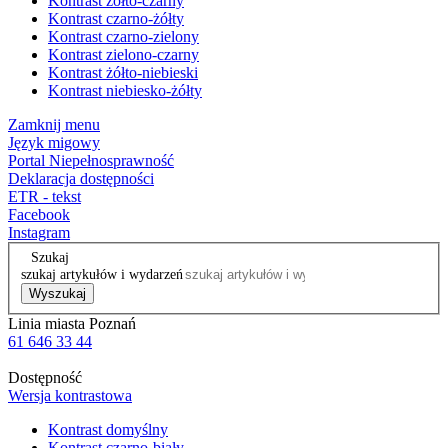
Kontrast żółto-czarny
Kontrast czarno-żółty
Kontrast czarno-zielony
Kontrast zielono-czarny
Kontrast żółto-niebieski
Kontrast niebiesko-żółty
Zamknij menu
Język migowy
Portal Niepełnosprawność
Deklaracja dostępności
ETR - tekst
Facebook
Instagram
Szukaj
szukaj artykułów i wydarzeń
Wyszukaj
Linia miasta Poznań
61 646 33 44
Dostępność
Wersja kontrastowa
Kontrast domyślny
Kontrast czarno-biały