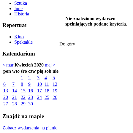
Sztuka
Inne
Historia
Nie znaleziono wydarzeń
spełniających podane kryteria.
Repertuar
Kino
Spektakle
Do góry
Kalendarium
< mar
Kwiecień 2020
maj >
pon
wto
śro
czw
pią
sob
nie
1
2
3
4
5
6
7
8
9
10
11
12
13
14
15
16
17
18
19
20
21
22
23
24
25
26
27
28
29
30
Znajdź na mapie
Zobacz wydarzenia na planie