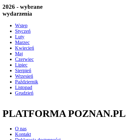
2026 - wybrane
wydarzenia
Wstęp
Styczeń
Luty
Marzec
Kwiecień
Maj
Czerwiec
Lipiec
Sierpień
Wrzesień
Październik
Listopad
Grudzień
PLATFORMA POZNAN.PL
O nas
Kontakt
Deklaracja dostępności