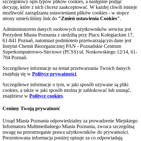
szczegółowy opis typów plików cookies, a następnie podjąć
decyzję, które z nich chcesz zaakceptować. W każdej chwili istnieje
możliwość zarządzania ustawieniami plików cookies - w stopce
strony umieściliśmy link do
"Zmień ustawienia Cookies"
.
Administratorem danych osobowych użytkowników serwisu jest
Prezydent Miasta Poznania z siedzibą przy Placu Kolegiackim 17,
61-841 Poznań, natomiast podmiotem przetwarzającym dane jest
Instytut Chemii Bioorganicznej PAN - Poznańskie Centrum
Superkomputerowo-Sieciowe (PCSS) ul. Noskowskiego 12/14, 61-
704 Poznań.
Szczegółowe informacje na temat przetwarzania Twoich danych
znajdują się w
Polityce prywatności
.
Szczegółowe informacje o tym, w jaki sposób używane są pliki
cookies, a także w jaki sposób można je zablokować lub usunąć,
znajdziesz w
Polityce cookies
.
Cenimy Twoją prywatność
Urząd Miasta Poznania odpowiedzialny za prowadzenie Miejskiego
Informatora Multimedialnego Miasta Poznania, zwraca szczególną
uwagę na przestrzeganie prawa użytkowników do prywatności.
Prezentowana informacja poniżej opisuje za co odpowiadają