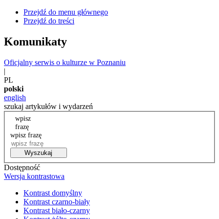
Przejdź do menu głównego
Przejdź do treści
Komunikaty
Oficjalny serwis o kulturze w Poznaniu
|
PL
polski
english
szukaj artykułów i wydarzeń
wpisz
frazę
wpisz frazę
Wyszukaj
Dostępność
Wersja kontrastowa
Kontrast domyślny
Kontrast czarno-biały
Kontrast biało-czarny